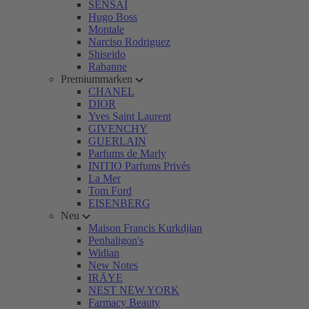
SENSAI
Hugo Boss
Montale
Narciso Rodriguez
Shiseido
Rabanne
Premiummarken
CHANEL
DIOR
Yves Saint Laurent
GIVENCHY
GUERLAIN
Parfums de Marly
INITIO Parfums Privés
La Mer
Tom Ford
EISENBERG
Neu
Maison Francis Kurkdjian
Penhaligon's
Widian
New Notes
IRÄYE
NEST NEW YORK
Farmacy Beauty