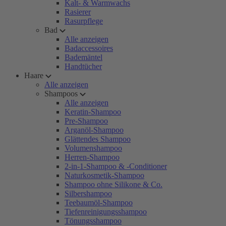
Kalt- & Warmwachs
Rasierer
Rasurpflege
Bad
Alle anzeigen
Badaccessoires
Bademäntel
Handtücher
Haare
Alle anzeigen
Shampoos
Alle anzeigen
Keratin-Shampoo
Pre-Shampoo
Arganöl-Shampoo
Glättendes Shampoo
Volumenshampoo
Herren-Shampoo
2-in-1-Shampoo & -Conditioner
Naturkosmetik-Shampoo
Shampoo ohne Silikone & Co.
Silbershampoo
Teebaumöl-Shampoo
Tiefenreinigungsshampoo
Tönungsshampoo