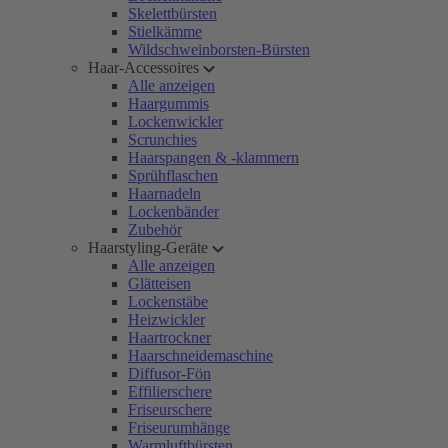
Skelettbürsten
Stielkämme
Wildschweinborsten-Bürsten
Haar-Accessoires
Alle anzeigen
Haargummis
Lockenwickler
Scrunchies
Haarspangen & -klammern
Sprühflaschen
Haarnadeln
Lockenbänder
Zubehör
Haarstyling-Geräte
Alle anzeigen
Glätteisen
Lockenstäbe
Heizwickler
Haartrockner
Haarschneidemaschine
Diffusor-Fön
Effilierschere
Friseurschere
Friseurumhänge
Warmluftbürsten