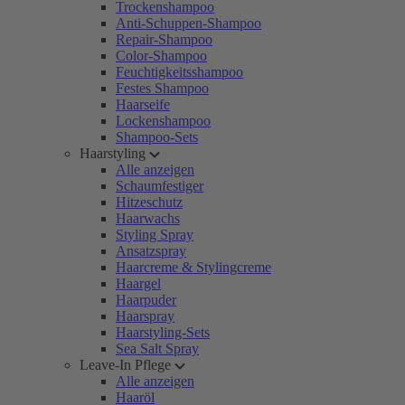
Trockenshampoo
Anti-Schuppen-Shampoo
Repair-Shampoo
Color-Shampoo
Feuchtigkeitsshampoo
Festes Shampoo
Haarseife
Lockenshampoo
Shampoo-Sets
Haarstyling
Alle anzeigen
Schaumfestiger
Hitzeschutz
Haarwachs
Styling Spray
Ansatzspray
Haarcreme & Stylingcreme
Haargel
Haarpuder
Haarspray
Haarstyling-Sets
Sea Salt Spray
Leave-In Pflege
Alle anzeigen
Haaröl