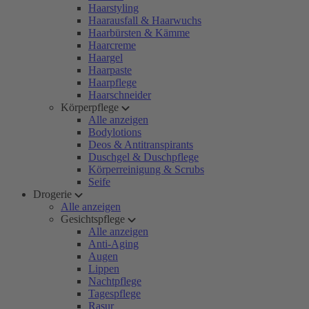
Haarstyling
Haarausfall & Haarwuchs
Haarbürsten & Kämme
Haarcreme
Haargel
Haarpaste
Haarpflege
Haarschneider
Körperpflege
Alle anzeigen
Bodylotions
Deos & Antitranspirants
Duschgel & Duschpflege
Körperreinigung & Scrubs
Seife
Drogerie
Alle anzeigen
Gesichtspflege
Alle anzeigen
Anti-Aging
Augen
Lippen
Nachtpflege
Tagespflege
Rasur