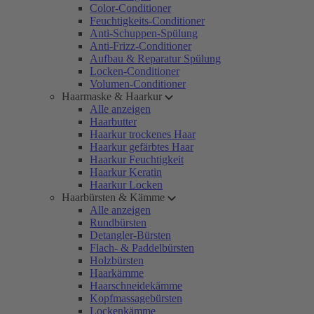
Color-Conditioner
Feuchtigkeits-Conditioner
Anti-Schuppen-Spülung
Anti-Frizz-Conditioner
Aufbau & Reparatur Spülung
Locken-Conditioner
Volumen-Conditioner
Haarmaske & Haarkur
Alle anzeigen
Haarbutter
Haarkur trockenes Haar
Haarkur gefärbtes Haar
Haarkur Feuchtigkeit
Haarkur Keratin
Haarkur Locken
Haarbürsten & Kämme
Alle anzeigen
Rundbürsten
Detangler-Bürsten
Flach- & Paddelbürsten
Holzbürsten
Haarkämme
Haarschneidekämme
Kopfmassagebürsten
Lockenkämme