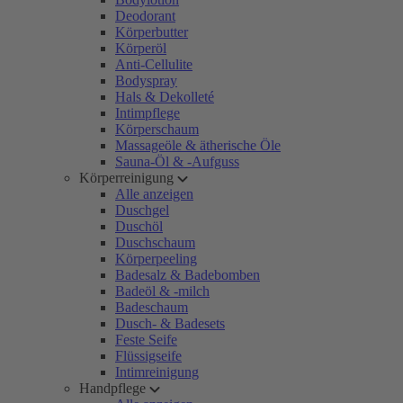
Deodorant
Körperbutter
Körperöl
Anti-Cellulite
Bodyspray
Hals & Dekolleté
Intimpflege
Körperschaum
Massageöle & ätherische Öle
Sauna-Öl & -Aufguss
Körperreinigung
Alle anzeigen
Duschgel
Duschöl
Duschschaum
Körperpeeling
Badesalz & Badebomben
Badeöl & -milch
Badeschaum
Dusch- & Badesets
Feste Seife
Flüssigseife
Intimreinigung
Handpflege