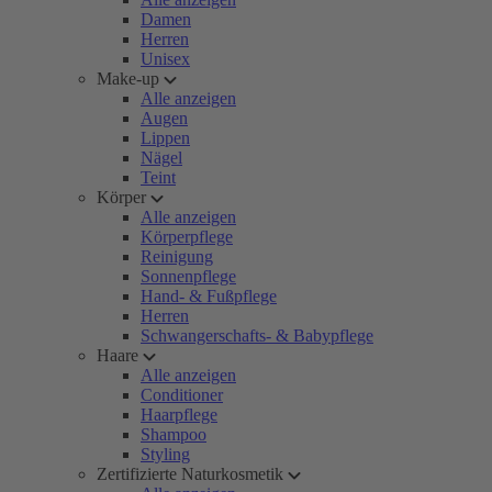
Damen
Herren
Unisex
Make-up
Alle anzeigen
Augen
Lippen
Nägel
Teint
Körper
Alle anzeigen
Körperpflege
Reinigung
Sonnenpflege
Hand- & Fußpflege
Herren
Schwangerschafts- & Babypflege
Haare
Alle anzeigen
Conditioner
Haarpflege
Shampoo
Styling
Zertifizierte Naturkosmetik