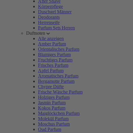
After Shave
Körperpflege
Duschgel Männer
Deodorants
Herrenseife
Parfum Sets Herren
Duftnoten
Alle anzeigen
Amber Parfum
Orientalisches Parfum
Blumiges Parfum
Fruchtiges Parfum
Frisches Parfum
Apfel Parfum
Aromatisches Parfum
Bergamotte Parfum
Chypre Düfte
Frische Wäsche Parfum
Holziges Parfum
Jasmin Parfum
Kokos Parfum
Maiglöckchen Parfum
Molekül Parfum
Moschus Parfum
Oud Parfum