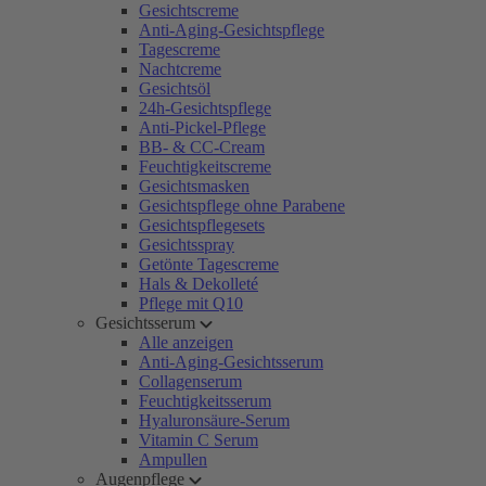
Gesichtscreme
Anti-Aging-Gesichtspflege
Tagescreme
Nachtcreme
Gesichtsöl
24h-Gesichtspflege
Anti-Pickel-Pflege
BB- & CC-Cream
Feuchtigkeitscreme
Gesichtsmasken
Gesichtspflege ohne Parabene
Gesichtspflegesets
Gesichtsspray
Getönte Tagescreme
Hals & Dekolleté
Pflege mit Q10
Gesichtsserum
Alle anzeigen
Anti-Aging-Gesichtsserum
Collagenserum
Feuchtigkeitsserum
Hyaluronsäure-Serum
Vitamin C Serum
Ampullen
Augenpflege