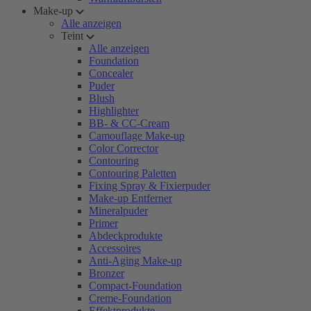
Make-up
Alle anzeigen
Teint
Alle anzeigen
Foundation
Concealer
Puder
Blush
Highlighter
BB- & CC-Cream
Camouflage Make-up
Color Corrector
Contouring
Contouring Paletten
Fixing Spray & Fixierpuder
Make-up Entferner
Mineralpuder
Primer
Abdeckprodukte
Accessoires
Anti-Aging Make-up
Bronzer
Compact-Foundation
Creme-Foundation
Effektprodukte