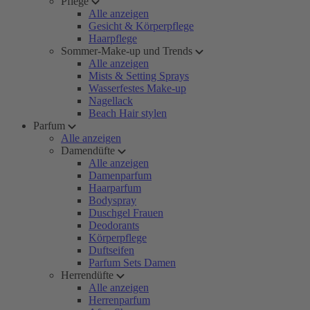
Pflege
Alle anzeigen
Gesicht & Körperpflege
Haarpflege
Sommer-Make-up und Trends
Alle anzeigen
Mists & Setting Sprays
Wasserfestes Make-up
Nagellack
Beach Hair stylen
Parfum
Alle anzeigen
Damendüfte
Alle anzeigen
Damenparfum
Haarparfum
Bodyspray
Duschgel Frauen
Deodorants
Körperpflege
Duftseifen
Parfum Sets Damen
Herrendüfte
Alle anzeigen
Herrenparfum