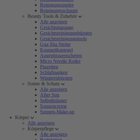
Reinigungspuder
Reinigungsschaum
Beauty Tools & Zubehör
Alle anzeigen
Gesichtsmassage
Gesichtsreinigungsbürsten
Gesichtsreinigungstools
Gua Sha Steine
Kosmetikspiegel
Augenbrauenscheren
Micro Needle Roller
Pinzetten
Schlafmasken
Wimpernbürsten
Sonne & Schutz
Alle anzeigen
After Sun
Selbstbräuner
Sonnencreme
Sonnen-Make-up
Körper
Alle anzeigen
Körperpflege
Alle anzeigen
Bodylotion