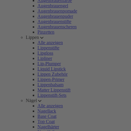
Augenbrauenfarbe
Augenbrauengel
Augenbrauenpomade
Augenbrauenpuder
Augenbrauenstifte
Augenbrauenscheren
Pinzetten
Lippen
Alle anzeigen
Lippenstifte
Lipgloss
Lipliner
Lip-Plumper
Liquid Lipstick
Lippen Zubehör
Lippen-Primer
Lippenbalsam
Matter Lippenstift
Lippenstift-Sets
Nägel
Alle anzeigen
Nagellack
Base Coat
Top Coat
Nagelhärter