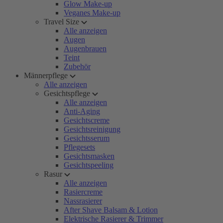
Glow Make-up
Veganes Make-up
Travel Size
Alle anzeigen
Augen
Augenbrauen
Teint
Zubehör
Männerpflege
Alle anzeigen
Gesichtspflege
Alle anzeigen
Anti-Aging
Gesichtscreme
Gesichtsreinigung
Gesichtsserum
Pflegesets
Gesichtsmasken
Gesichtspeeling
Rasur
Alle anzeigen
Rasiercreme
Nassrasierer
After Shave Balsam & Lotion
Elektrische Rasierer & Trimmer