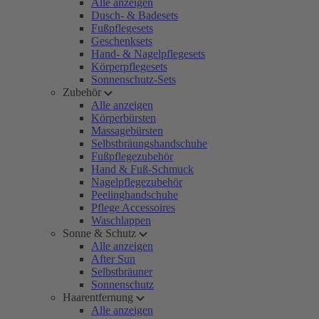
Alle anzeigen
Dusch- & Badesets
Fußpflegesets
Geschenksets
Hand- & Nagelpflegesets
Körperpflegesets
Sonnenschutz-Sets
Zubehör
Alle anzeigen
Körperbürsten
Massagebürsten
Selbstbräungshandschuhe
Fußpflegezubehör
Hand & Fuß-Schmuck
Nagelpflegezubehör
Peelinghandschuhe
Pflege Accessoires
Waschlappen
Sonne & Schutz
Alle anzeigen
After Sun
Selbstbräuner
Sonnenschutz
Haarentfernung
Alle anzeigen