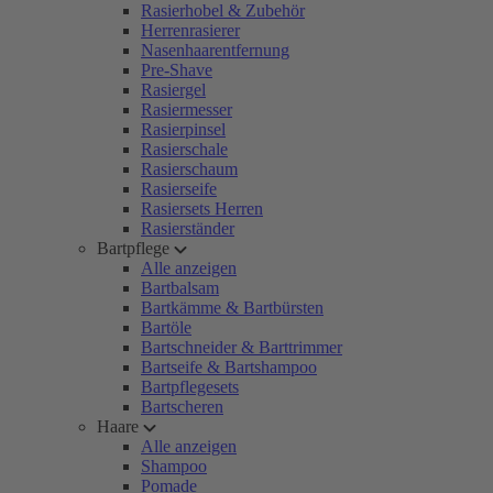
Rasierhobel & Zubehör
Herrenrasierer
Nasenhaarentfernung
Pre-Shave
Rasiergel
Rasiermesser
Rasierpinsel
Rasierschale
Rasierschaum
Rasierseife
Rasiersets Herren
Rasierständer
Bartpflege
Alle anzeigen
Bartbalsam
Bartkämme & Bartbürsten
Bartöle
Bartschneider & Barttrimmer
Bartseife & Bartshampoo
Bartpflegesets
Bartscheren
Haare
Alle anzeigen
Shampoo
Pomade