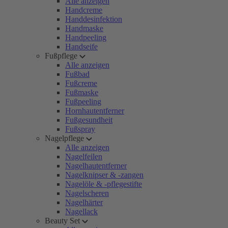
Alle anzeigen
Handcreme
Handdesinfektion
Handmaske
Handpeeling
Handseife
Fußpflege
Alle anzeigen
Fußbad
Fußcreme
Fußmaske
Fußpeeling
Hornhautentferner
Fußgesundheit
Fußspray
Nagelpflege
Alle anzeigen
Nagelfeilen
Nagelhautentferner
Nagelknipser & -zangen
Nagelöle & -pflegestifte
Nagelscheren
Nagelhärter
Nagellack
Beauty Set