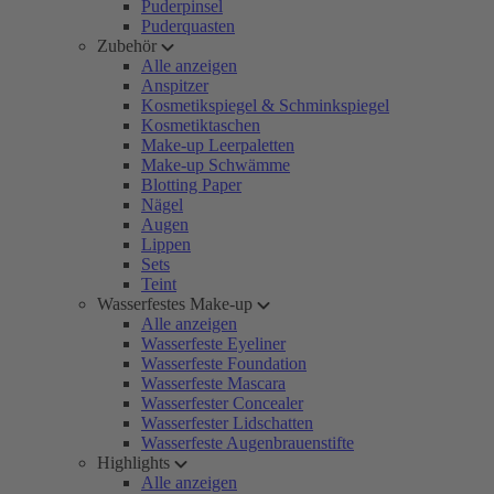
Puderpinsel
Puderquasten
Zubehör
Alle anzeigen
Anspitzer
Kosmetikspiegel & Schminkspiegel
Kosmetiktaschen
Make-up Leerpaletten
Make-up Schwämme
Blotting Paper
Nägel
Augen
Lippen
Sets
Teint
Wasserfestes Make-up
Alle anzeigen
Wasserfeste Eyeliner
Wasserfeste Foundation
Wasserfeste Mascara
Wasserfester Concealer
Wasserfester Lidschatten
Wasserfeste Augenbrauenstifte
Highlights
Alle anzeigen