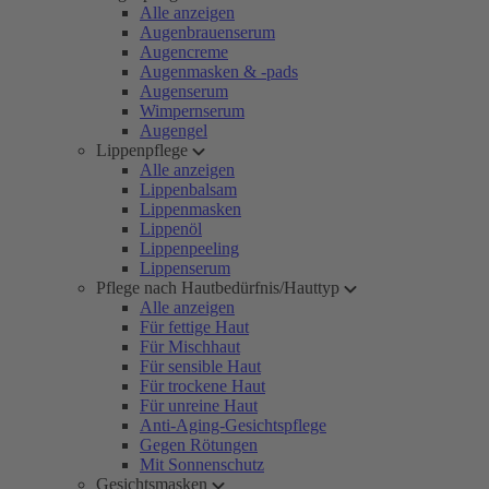
Alle anzeigen
Augenbrauenserum
Augencreme
Augenmasken & -pads
Augenserum
Wimpernserum
Augengel
Lippenpflege
Alle anzeigen
Lippenbalsam
Lippenmasken
Lippenöl
Lippenpeeling
Lippenserum
Pflege nach Hautbedürfnis/Hauttyp
Alle anzeigen
Für fettige Haut
Für Mischhaut
Für sensible Haut
Für trockene Haut
Für unreine Haut
Anti-Aging-Gesichtspflege
Gegen Rötungen
Mit Sonnenschutz
Gesichtsmasken