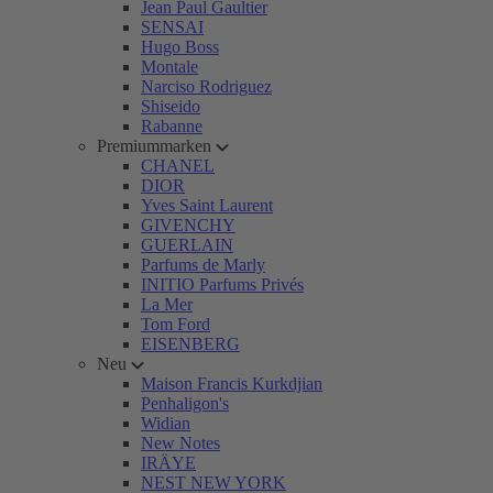
Jean Paul Gaultier
SENSAI
Hugo Boss
Montale
Narciso Rodriguez
Shiseido
Rabanne
Premiummarken
CHANEL
DIOR
Yves Saint Laurent
GIVENCHY
GUERLAIN
Parfums de Marly
INITIO Parfums Privés
La Mer
Tom Ford
EISENBERG
Neu
Maison Francis Kurkdjian
Penhaligon's
Widian
New Notes
IRÄYE
NEST NEW YORK