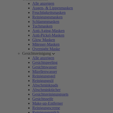
Alle anzeigen
Augen- & Lippenmasken
Feuchtigkeitsmasken
Reinigungsmasken
Schlammmasken
Tuchmasken
Anti-Aging-Masken
Anti-Pickel-Masken
Glow Masken
Mitesser-Masken
Overnight Maske
Gesichtsreinigung
Alle anzeigen
Gesichtspeeling
Gesichtswasser
Mizellenwasser
Reinigungsgel
Reinigungsöl
Abschminkpads
Abschminktücher
Gesichtsreinigungssets
Gesichtsseife
Make-up-Entferner
Reinigungscreme
Reinigungsmilch