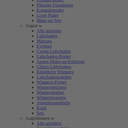
Flüssige Foundation
Kompaktpuder
Loser Puder
Make-up Sets
Augen
Alle anzeigen
Lidschatten
Mascara
Eyeliner
Creme-Lidschatten
Lidschatten-Primer
Augen-Make-up-Entferner
Glitzer-Lidschatten
Künstliche Wimpern
Lidschattenpaletten
Wimpern-Primer
Wimpernbürsten
Wimpernkleber
Wimpernzangen
Augenbrauenfarbe
Kajal
Sets
Augenbrauen
Alle anzeigen