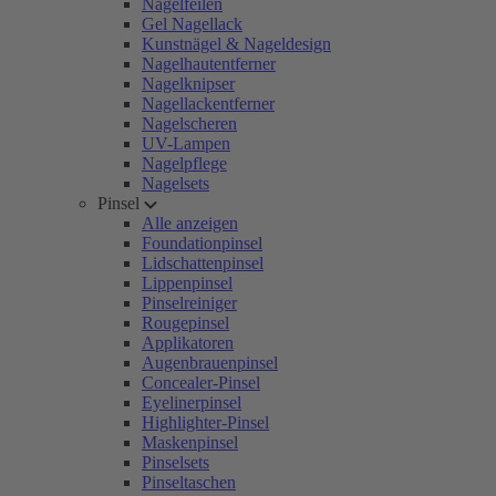
Nagelfeilen
Gel Nagellack
Kunstnägel & Nageldesign
Nagelhautentferner
Nagelknipser
Nagellackentferner
Nagelscheren
UV-Lampen
Nagelpflege
Nagelsets
Pinsel
Alle anzeigen
Foundationpinsel
Lidschattenpinsel
Lippenpinsel
Pinselreiniger
Rougepinsel
Applikatoren
Augenbrauenpinsel
Concealer-Pinsel
Eyelinerpinsel
Highlighter-Pinsel
Maskenpinsel
Pinselsets
Pinseltaschen