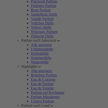
Patchouli Parfum
Pudriges Parfum
Rose Parfum
Sandelholz Düfte
Vanille Parfum
Veilchen Düfte
Vetiver Düfte
Würziges Parfum
Zitrische Düfte
Parfum nach Jahreszeit
Alle anzeigen
Frühlingsdüfte
Herbstdüfte
Sommerdüfte
Winterdüfte
Highlights
Alle anzeigen
Beliebtes Parfum
Eau de Cologne
Eau de Parfum
Eau de Toilette
Parfum auf Rechnung
Parfum Miniaturen
Unisex Parfum
Parfum nach Land