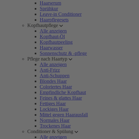
Haarserum
Sprühkur
Leave-in Conditioner
Haarpflegesets
Kopfhautpflege
Alle anzeigen
Kopfhaut-Öl
Kopfhautpeeling
Haarwasser
Sonnenschutz & -pflege
Pflege nach Haartyp
Alle anzeigen
Anti-Frizz
Anti-Schuppen
Blondes Haar
Coloriertes Haar
Empfindliche Kopfhaut
Feines & glattes Haar
Fettiges Haar
Lockiges Haar
Mittel gegen Haarausfall
Normales Haar
Trockenes Haar
Conditioner & Spülung
Alle anzeigen