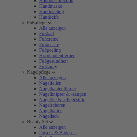
Handdesinfektion
Handmaske
Handpeeling
Handseife
Fußpflege
Alle anzeigen
Fußbad
Fußcreme
Fußmaske
Fußpeeling
Hornhautentferner
Fußgesundheit
Fußspray
Nagelpflege
Alle anzeigen
Nagelfeilen
Nagelhautentferner
Nagelknipser & -zangen
Nagelöle & -pflegestifte
Nagelscheren
Nagelhärter
Nagellack
Beauty Set
Alle anzeigen
Dusch- & Badesets