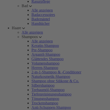
Rasurpflege
Bad
Alle anzeigen
Badaccessoires
Bademäntel
Handtücher
Haare
Alle anzeigen
Shampoos
Alle anzeigen
Keratin-Shampoo
Pre-Shampoo
Arganöl-Shampoo
Glättendes Shampoo
Volumenshampoo
Herren-Shampoo
2-in-1-Shampoo & -Conditioner
Naturkosmetik-Shampoo
Shampoo ohne Silikone & Co.
Silbershampoo
Teebaumöl-Shampoo
Tiefenreinigungsshampoo
Tönungsshampoo
Trockenshampoo
Anti-Schuppen-Shampoo