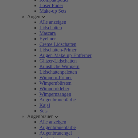
Loser Puder
Make-up Sets
Augen
Alle anzeigen
Lidschatten
Mascara
Eyeliner
Creme-Lidschatten
Lidschatten-Primer
Augen-Make-up-Entferner
Glitzer-Lidschatten
Künstliche Wimpern
Lidschattenpaletten
Wimpern-Primer
Wimpernbürsten
Wimpernkleber
Wimpernzangen
Augenbrauenfarbe
Kajal
Sets
Augenbrauen
Alle anzeigen
Augenbrauenfarbe
Augenbrauengel