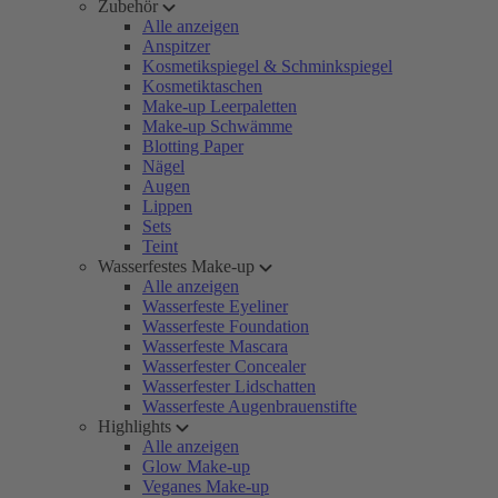
Zubehör
Alle anzeigen
Anspitzer
Kosmetikspiegel & Schminkspiegel
Kosmetiktaschen
Make-up Leerpaletten
Make-up Schwämme
Blotting Paper
Nägel
Augen
Lippen
Sets
Teint
Wasserfestes Make-up
Alle anzeigen
Wasserfeste Eyeliner
Wasserfeste Foundation
Wasserfeste Mascara
Wasserfester Concealer
Wasserfester Lidschatten
Wasserfeste Augenbrauenstifte
Highlights
Alle anzeigen
Glow Make-up
Veganes Make-up