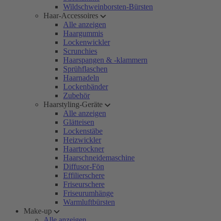
Wildschweinborsten-Bürsten
Haar-Accessoires
Alle anzeigen
Haargummis
Lockenwickler
Scrunchies
Haarspangen & -klammern
Sprühflaschen
Haarnadeln
Lockenbänder
Zubehör
Haarstyling-Geräte
Alle anzeigen
Glätteisen
Lockenstäbe
Heizwickler
Haartrockner
Haarschneidemaschine
Diffusor-Fön
Effilierschere
Friseurschere
Friseurumhänge
Warmluftbürsten
Make-up
Alle anzeigen