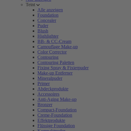
Teint
Alle anzeigen
Foundation
Concealer
Puder
Blush
Highlighter
BB- & CC-Cream
Camouflage Make-up
Color Corrector
Contouring
Contouring Paletten
Fixing Spray & Fixierpuder
Make-up Entferner
Mineralpuder
Primer
Abdeckprodukte
Accessoires
Anti-Aging Make-up
Bronzer
Compact-Foundation
Creme-Foundation
Effektprodukte
Flüssige Foundation
Kompaktpuder