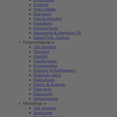
Körperöl
Anti-Cellulite
Bodyspray
Hals & Dekolleté
Intimpflege
Körperschaum
Massageöle & ätherische Öle
Sauna-Öl & -Aufguss
Körperreinigung
Alle anzeigen
Duschgel
Duschöl
Duschschaum
Körperpeeling
Badesalz & Badebomben
Badeöl & -milch
Badeschaum
Dusch- & Badesets
Feste Seife
Flüssigseife
Intimreinigung
Handpflege
Alle anzeigen
Handcreme