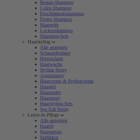
Repair-Shampoo
Color-Shampoo
Feuchtigkeitsshampoo
Festes Shampoo
Haarseife
Lockenshampoo
Shampoo-Sets
Haarstyling
Alle anzeigen
Schaumfestiger
Hitzeschutz
Haarwachs
Styling Spray
Ansatzspray
Haarcreme & Stylingcreme
Haargel
Haarpuder
Haarspray
Haarstyling-Sets
Sea Salt Spray
Leave-In Pflege
Alle anzeigen
Haaröl
Haarserum
Sprühkur