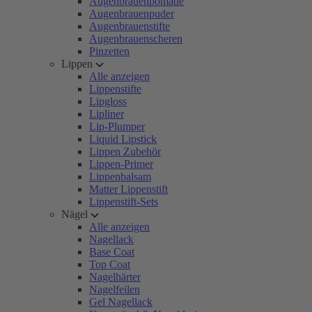
Augenbrauenpomade
Augenbrauenpuder
Augenbrauenstifte
Augenbrauenscheren
Pinzetten
Lippen
Alle anzeigen
Lippenstifte
Lipgloss
Lipliner
Lip-Plumper
Liquid Lipstick
Lippen Zubehör
Lippen-Primer
Lippenbalsam
Matter Lippenstift
Lippenstift-Sets
Nägel
Alle anzeigen
Nagellack
Base Coat
Top Coat
Nagelhärter
Nagelfeilen
Gel Nagellack