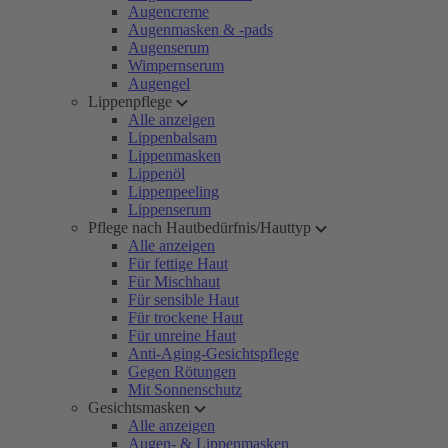
Augencreme
Augenmasken & -pads
Augenserum
Wimpernserum
Augengel
Lippenpflege
Alle anzeigen
Lippenbalsam
Lippenmasken
Lippenöl
Lippenpeeling
Lippenserum
Pflege nach Hautbedürfnis/Hauttyp
Alle anzeigen
Für fettige Haut
Für Mischhaut
Für sensible Haut
Für trockene Haut
Für unreine Haut
Anti-Aging-Gesichtspflege
Gegen Rötungen
Mit Sonnenschutz
Gesichtsmasken
Alle anzeigen
Augen- & Lippenmasken