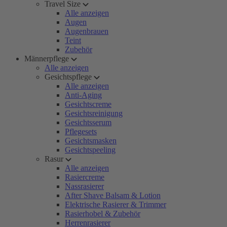
Travel Size
Alle anzeigen
Augen
Augenbrauen
Teint
Zubehör
Männerpflege
Alle anzeigen
Gesichtspflege
Alle anzeigen
Anti-Aging
Gesichtscreme
Gesichtsreinigung
Gesichtsserum
Pflegesets
Gesichtsmasken
Gesichtspeeling
Rasur
Alle anzeigen
Rasiercreme
Nassrasierer
After Shave Balsam & Lotion
Elektrische Rasierer & Trimmer
Rasierhobel & Zubehör
Herrenrasierer