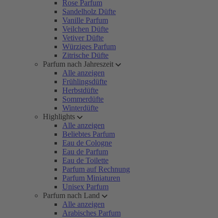
Rose Parfum
Sandelholz Düfte
Vanille Parfum
Veilchen Düfte
Vetiver Düfte
Würziges Parfum
Zitrische Düfte
Parfum nach Jahreszeit
Alle anzeigen
Frühlingsdüfte
Herbstdüfte
Sommerdüfte
Winterdüfte
Highlights
Alle anzeigen
Beliebtes Parfum
Eau de Cologne
Eau de Parfum
Eau de Toilette
Parfum auf Rechnung
Parfum Miniaturen
Unisex Parfum
Parfum nach Land
Alle anzeigen
Arabisches Parfum