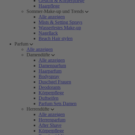
Gesicht & Körperpflege
Haarpflege
Sommer-Make-up und Trends
Alle anzeigen
Mists & Setting Sprays
Wasserfestes Make-up
Nagellack
Beach Hair stylen
Parfum
Alle anzeigen
Damendüfte
Alle anzeigen
Damenparfum
Haarparfum
Bodyspray
Duschgel Frauen
Deodorants
Körperpflege
Duftseifen
Parfum Sets Damen
Herrendüfte
Alle anzeigen
Herrenparfum
After Shave
Körperpflege