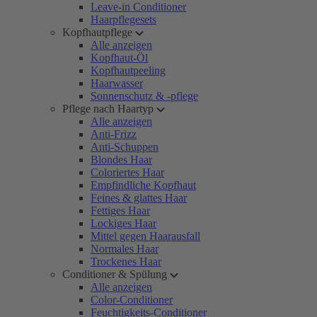
Leave-in Conditioner
Haarpflegesets
Kopfhautpflege
Alle anzeigen
Kopfhaut-Öl
Kopfhautpeeling
Haarwasser
Sonnenschutz & -pflege
Pflege nach Haartyp
Alle anzeigen
Anti-Frizz
Anti-Schuppen
Blondes Haar
Coloriertes Haar
Empfindliche Kopfhaut
Feines & glattes Haar
Fettiges Haar
Lockiges Haar
Mittel gegen Haarausfall
Normales Haar
Trockenes Haar
Conditioner & Spülung
Alle anzeigen
Color-Conditioner
Feuchtigkeits-Conditioner