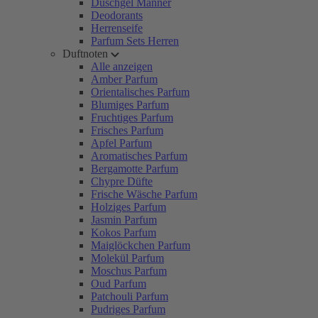
Duschgel Männer
Deodorants
Herrenseife
Parfum Sets Herren
Duftnoten
Alle anzeigen
Amber Parfum
Orientalisches Parfum
Blumiges Parfum
Fruchtiges Parfum
Frisches Parfum
Apfel Parfum
Aromatisches Parfum
Bergamotte Parfum
Chypre Düfte
Frische Wäsche Parfum
Holziges Parfum
Jasmin Parfum
Kokos Parfum
Maiglöckchen Parfum
Molekül Parfum
Moschus Parfum
Oud Parfum
Patchouli Parfum
Pudriges Parfum