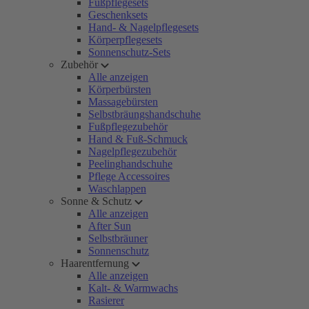
Fußpflegesets
Geschenksets
Hand- & Nagelpflegesets
Körperpflegesets
Sonnenschutz-Sets
Zubehör
Alle anzeigen
Körperbürsten
Massagebürsten
Selbstbräungshandschuhe
Fußpflegezubehör
Hand & Fuß-Schmuck
Nagelpflegezubehör
Peelinghandschuhe
Pflege Accessoires
Waschlappen
Sonne & Schutz
Alle anzeigen
After Sun
Selbstbräuner
Sonnenschutz
Haarentfernung
Alle anzeigen
Kalt- & Warmwachs
Rasierer