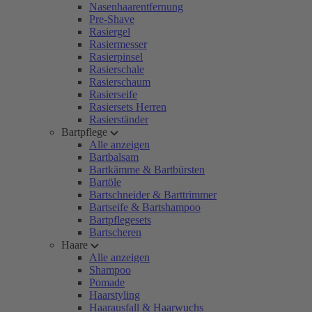
Nasenhaarentfernung
Pre-Shave
Rasiergel
Rasiermesser
Rasierpinsel
Rasierschale
Rasierschaum
Rasierseife
Rasiersets Herren
Rasierständer
Bartpflege
Alle anzeigen
Bartbalsam
Bartkämme & Bartbürsten
Bartöle
Bartschneider & Barttrimmer
Bartseife & Bartshampoo
Bartpflegesets
Bartscheren
Haare
Alle anzeigen
Shampoo
Pomade
Haarstyling
Haarausfall & Haarwuchs