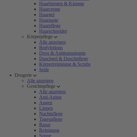
Haarbürsten & Kämme
Haarcreme
Haargel
Haarpaste
Haarpflege
Haarschneider
Körperpflege
Alle anzeigen
Bodylotions
Deos & Antitranspirants
Duschgel & Duschpflege
Körperreinigung & Scrubs
Seife
Drogerie
Alle anzeigen
Gesichtspflege
Alle anzeigen
Anti-Aging
Augen
Lippen
Nachtpflege
Tagespflege
Rasur
Reinigung
Sonne