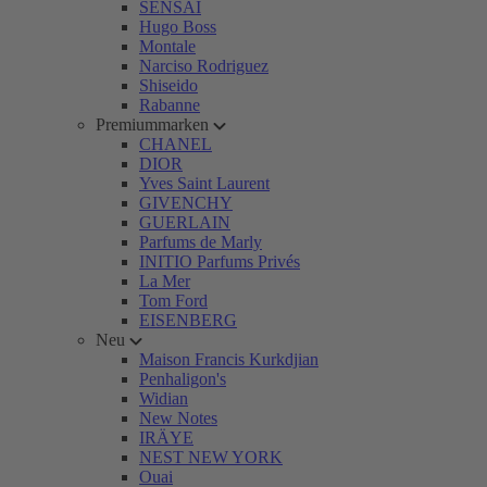
SENSAI
Hugo Boss
Montale
Narciso Rodriguez
Shiseido
Rabanne
Premiummarken
CHANEL
DIOR
Yves Saint Laurent
GIVENCHY
GUERLAIN
Parfums de Marly
INITIO Parfums Privés
La Mer
Tom Ford
EISENBERG
Neu
Maison Francis Kurkdjian
Penhaligon's
Widian
New Notes
IRÄYE
NEST NEW YORK
Ouai