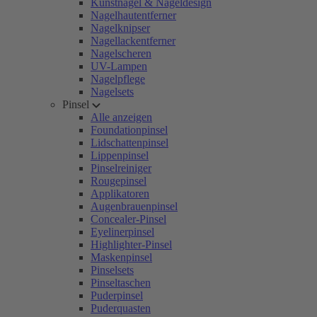
Kunstnägel & Nageldesign
Nagelhautentferner
Nagelknipser
Nagellackentferner
Nagelscheren
UV-Lampen
Nagelpflege
Nagelsets
Pinsel
Alle anzeigen
Foundationpinsel
Lidschattenpinsel
Lippenpinsel
Pinselreiniger
Rougepinsel
Applikatoren
Augenbrauenpinsel
Concealer-Pinsel
Eyelinerpinsel
Highlighter-Pinsel
Maskenpinsel
Pinselsets
Pinseltaschen
Puderpinsel
Puderquasten