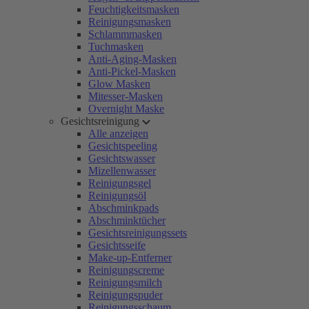
Feuchtigkeitsmasken
Reinigungsmasken
Schlammmasken
Tuchmasken
Anti-Aging-Masken
Anti-Pickel-Masken
Glow Masken
Mitesser-Masken
Overnight Maske
Gesichtsreinigung
Alle anzeigen
Gesichtspeeling
Gesichtswasser
Mizellenwasser
Reinigungsgel
Reinigungsöl
Abschminkpads
Abschminktücher
Gesichtsreinigungssets
Gesichtsseife
Make-up-Entferner
Reinigungscreme
Reinigungsmilch
Reinigungspuder
Reinigungsschaum