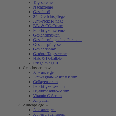
Tagescreme
Nachtcreme
Gesichtsöl
24h-Gesichtspflege
Anti-Pickel-Pflege
BB- & CC-Cream
Feuchtigkeitscreme
Gesichtsmasken
Gesichtspflege ohne Parabene
Gesichtspflegesets
Gesichtsspray
Getönte Tagescreme
Hals & Dekolleté
Pflege mit Q10
Gesichtsserum
Alle anzeigen
Anti-Aging-Gesichtsserum
Collagenserum
Feuchtigkeitsserum
Hyaluronsäure-Serum
Vitamin C Serum
Ampullen
Augenpflege
Alle anzeigen
Augenbrauenserum