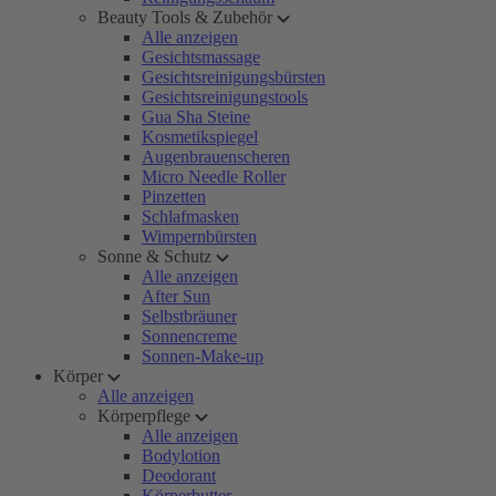
Beauty Tools & Zubehör
Alle anzeigen
Gesichtsmassage
Gesichtsreinigungsbürsten
Gesichtsreinigungstools
Gua Sha Steine
Kosmetikspiegel
Augenbrauenscheren
Micro Needle Roller
Pinzetten
Schlafmasken
Wimpernbürsten
Sonne & Schutz
Alle anzeigen
After Sun
Selbstbräuner
Sonnencreme
Sonnen-Make-up
Körper
Alle anzeigen
Körperpflege
Alle anzeigen
Bodylotion
Deodorant
Körperbutter