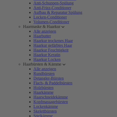
Anti-Schuppen-Spülung
Anti-Frizz-Conditioner
Aufbau & Reparatur Spülung
Locken-Conditioner
Volumen-Conditioner
Haarmaske & Haarkur
Alle anzeigen
Haarbutter
Haarkur trockenes Haar
Haarkur gefärbtes Haar
Haarkur Feuchtigkeit
Haarkur Keratin
Haarkur Locken
Haarbürsten & Kämme
Alle anzeigen
Rundbürsten
Detangler-Bürsten
Flach- & Paddelbürsten
Holzbürsten
Haarkämme
Haarschneidekämme
Kopfmassagebürsten
Lockenkämme
Skelettbürsten
Stielkämme