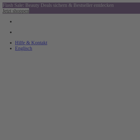
Flash Sale: Beauty Deals sichern & Bestseller entdecken
Jetzt shoppen
Hilfe & Kontakt
Englisch