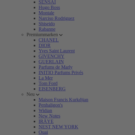
SENSAI
Hugo Boss
Montale
Narciso Rodriguez
Shiseido
Rabanne
Premiummarken
CHANEL
DIOR
Yves Saint Laurent
GIVENCHY
GUERLAIN
Parfums de Marly
INITIO Parfums Privés
La Mer
Tom Ford
EISENBERG
Neu
Maison Francis Kurkdjian
Penhaligon's
Widian
New Notes
IRÄYE
NEST NEW YORK
Ouai