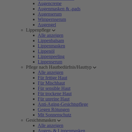
Augencreme
Augenmasken & -pads
Augenserum
Wimpernserum
Augengel
Lippenpflege
Alle anzeigen
Lippenbalsam
Lippenmasken
Lippenöl
Lippenpeeling
Lippenserum
Pflege nach Hautbedürfnis/Hauttyp
Alle anzeigen
Für fettige Haut
Für Mischhaut
Für sensible Haut
Für trockene Haut
Für unreine Haut
Anti-Aging-Gesichtspflege
Gegen Rötungen
Mit Sonnenschutz
Gesichtsmasken
Alle anzeigen
Augen- & Lippenmasken