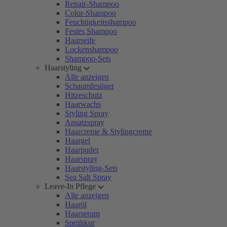
Repair-Shampoo
Color-Shampoo
Feuchtigkeitsshampoo
Festes Shampoo
Haarseife
Lockenshampoo
Shampoo-Sets
Haarstyling
Alle anzeigen
Schaumfestiger
Hitzeschutz
Haarwachs
Styling Spray
Ansatzspray
Haarcreme & Stylingcreme
Haargel
Haarpuder
Haarspray
Haarstyling-Sets
Sea Salt Spray
Leave-In Pflege
Alle anzeigen
Haaröl
Haarserum
Sprühkur