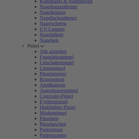
Kunstnägel & Nageldesign
Nagelhautentferner
Nagelknipser
Nagellackentferner
Nagelscheren
UV-Lampen
Nagelpflege
Nagelsets
Pinsel
Alle anzeigen
Foundationpinsel
Lidschattenpinsel
Lippenpinsel
Pinselreiniger
Rougepinsel
Applikatoren
Augenbrauenpinsel
Concealer-Pinsel
Eyelinerpinsel
Highlighter-Pinsel
Maskenpinsel
Pinselsets
Pinseltaschen
Puderpinsel
Puderquasten