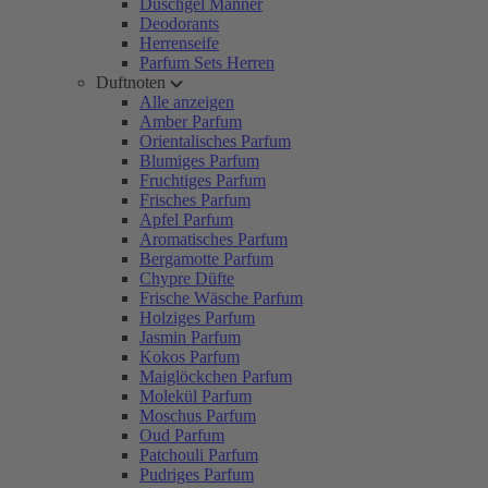
Duschgel Männer
Deodorants
Herrenseife
Parfum Sets Herren
Duftnoten
Alle anzeigen
Amber Parfum
Orientalisches Parfum
Blumiges Parfum
Fruchtiges Parfum
Frisches Parfum
Apfel Parfum
Aromatisches Parfum
Bergamotte Parfum
Chypre Düfte
Frische Wäsche Parfum
Holziges Parfum
Jasmin Parfum
Kokos Parfum
Maiglöckchen Parfum
Molekül Parfum
Moschus Parfum
Oud Parfum
Patchouli Parfum
Pudriges Parfum