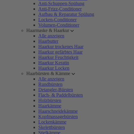
Anti-Schuppen-Spülung
Anti-Frizz-Conditioner
Aufbau & Reparatur Spülung
Locken-Conditioner
Volumen-Conditioner
Haarmaske & Haarkur
Alle anzeigen
Haarbutter
Haarkur trockenes Haar
Haarkur gefärbtes Haar
Haarkur Feuchtigkeit
Haarkur Keratin
Haarkur Locken
Haarbürsten & Kämme
Alle anzeigen
Rundbürsten
Detangler-Bürsten
Flach- & Paddelbürsten
Holzbürsten
Haarkämme
Haarschneidekämme
Kopfmassagebürsten
Lockenkämme
Skelettbürsten
Stielkämme