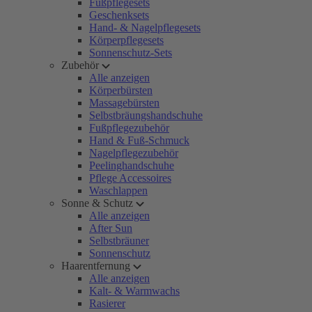
Fußpflegesets
Geschenksets
Hand- & Nagelpflegesets
Körperpflegesets
Sonnenschutz-Sets
Zubehör
Alle anzeigen
Körperbürsten
Massagebürsten
Selbstbräungshandschuhe
Fußpflegezubehör
Hand & Fuß-Schmuck
Nagelpflegezubehör
Peelinghandschuhe
Pflege Accessoires
Waschlappen
Sonne & Schutz
Alle anzeigen
After Sun
Selbstbräuner
Sonnenschutz
Haarentfernung
Alle anzeigen
Kalt- & Warmwachs
Rasierer