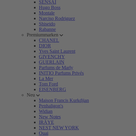
SENSAI
Hugo Boss
Montale
Narciso Rodriguez
Shiseido
Rabanne
Premiummarken
CHANEL
DIOR
Yves Saint Laurent
GIVENCHY
GUERLAIN
Parfums de Marly
INITIO Parfums Privés
La Mer
Tom Ford
EISENBERG
Neu
Maison Francis Kurkdjian
Penhaligon's
Widian
New Notes
IRÄYE
NEST NEW YORK
Ouai