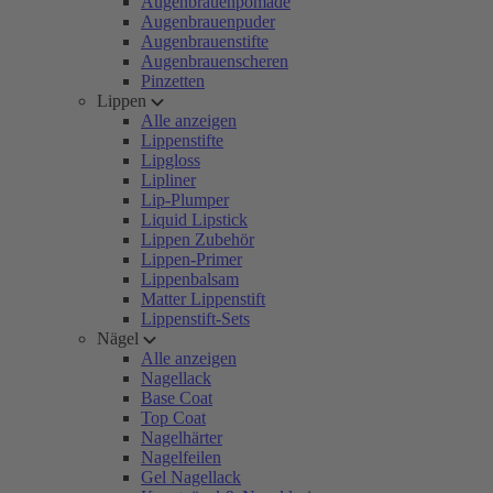
Augenbrauenpomade
Augenbrauenpuder
Augenbrauenstifte
Augenbrauenscheren
Pinzetten
Lippen
Alle anzeigen
Lippenstifte
Lipgloss
Lipliner
Lip-Plumper
Liquid Lipstick
Lippen Zubehör
Lippen-Primer
Lippenbalsam
Matter Lippenstift
Lippenstift-Sets
Nägel
Alle anzeigen
Nagellack
Base Coat
Top Coat
Nagelhärter
Nagelfeilen
Gel Nagellack