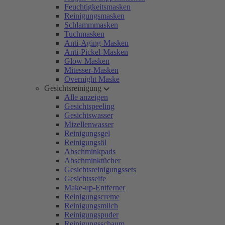
Feuchtigkeitsmasken
Reinigungsmasken
Schlammmasken
Tuchmasken
Anti-Aging-Masken
Anti-Pickel-Masken
Glow Masken
Mitesser-Masken
Overnight Maske
Gesichtsreinigung
Alle anzeigen
Gesichtspeeling
Gesichtswasser
Mizellenwasser
Reinigungsgel
Reinigungsöl
Abschminkpads
Abschminktücher
Gesichtsreinigungssets
Gesichtsseife
Make-up-Entferner
Reinigungscreme
Reinigungsmilch
Reinigungspuder
Reinigungsschaum