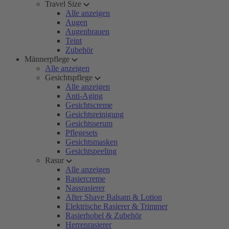
Travel Size
Alle anzeigen
Augen
Augenbrauen
Teint
Zubehör
Männerpflege
Alle anzeigen
Gesichtspflege
Alle anzeigen
Anti-Aging
Gesichtscreme
Gesichtsreinigung
Gesichtsserum
Pflegesets
Gesichtsmasken
Gesichtspeeling
Rasur
Alle anzeigen
Rasiercreme
Nassrasierer
After Shave Balsam & Lotion
Elektrische Rasierer & Trimmer
Rasierhobel & Zubehör
Herrenrasierer