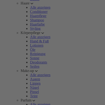
Haare
Alle anzeigen
Conditioner
Haarpflege
Shampoo
Haarfarbe
Styling
Körperpflege
Alle anzeigen
Hand & Fuß
Lotionen
Öle
Reinigung
Sonne
Deodorants
Seifen
Make-up
Alle anzeigen
Augen
Lippen
Nägel
Pinsel
Teint
Parfum
Alle anzeigen