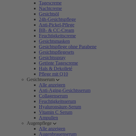
Tagescreme
Nachtcreme
Gesichtsöl
24h-Gesichtspflege
Anti-Pickel-Pflege
BB- & CC-Cream
Feuchtigkeitscreme
Gesichtsmasken
Gesichtspflege ohne Parabene
Gesichtspflegesets
Gesichtsspray
Getönte Tagescreme
Hals & Dekolleté
Pflege mit Q10
Gesichtsserum
Alle anzeigen
Anti-Aging-Gesichtsserum
Collagenserum
Feuchtigkeitsserum
Hyaluronsäure-Serum
Vitamin C Serum
Ampullen
Augenpflege
Alle anzeigen
Augenbrauenserum