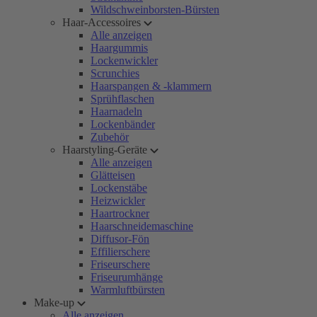
Wildschweinborsten-Bürsten
Haar-Accessoires
Alle anzeigen
Haargummis
Lockenwickler
Scrunchies
Haarspangen & -klammern
Sprühflaschen
Haarnadeln
Lockenbänder
Zubehör
Haarstyling-Geräte
Alle anzeigen
Glätteisen
Lockenstäbe
Heizwickler
Haartrockner
Haarschneidemaschine
Diffusor-Fön
Effilierschere
Friseurschere
Friseurumhänge
Warmluftbürsten
Make-up
Alle anzeigen