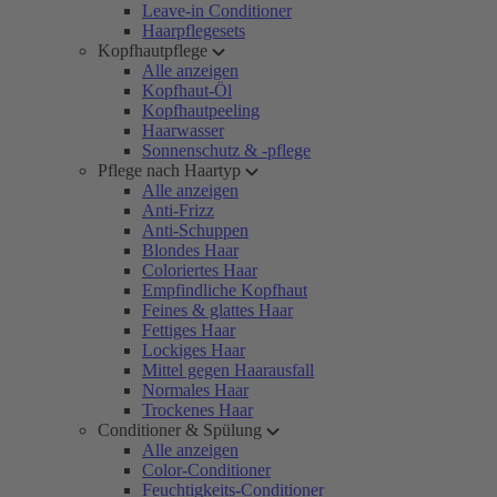
Leave-in Conditioner
Haarpflegesets
Kopfhautpflege
Alle anzeigen
Kopfhaut-Öl
Kopfhautpeeling
Haarwasser
Sonnenschutz & -pflege
Pflege nach Haartyp
Alle anzeigen
Anti-Frizz
Anti-Schuppen
Blondes Haar
Coloriertes Haar
Empfindliche Kopfhaut
Feines & glattes Haar
Fettiges Haar
Lockiges Haar
Mittel gegen Haarausfall
Normales Haar
Trockenes Haar
Conditioner & Spülung
Alle anzeigen
Color-Conditioner
Feuchtigkeits-Conditioner