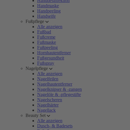
Handdesinfektion
Handmaske
Handpeeling
Handseife
Fußpflege
Alle anzeigen
Fußbad
Fußcreme
Fußmaske
Fußpeeling
Hornhautentferner
Fußgesundheit
Fußspray
Nagelpflege
Alle anzeigen
Nagelfeilen
Nagelhautentferner
Nagelknipser & -zangen
Nagelöle & -pflegestifte
Nagelscheren
Nagelhärter
Nagellack
Beauty Set
Alle anzeigen
Dusch- & Badesets