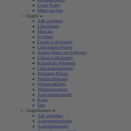
Loser Puder
Make-up Sets
Augen
Alle anzeigen
Lidschatten
Mascara
Eyeliner
Creme-Lidschatten
Lidschatten-Primer
Augen-Make-up-Entferner
Glitzer-Lidschatten
Künstliche Wimpern
Lidschattenpaletten
Wimpern-Primer
Wimpernbürsten
Wimpernkleber
Wimpernzangen
Augenbrauenfarbe
Kajal
Sets
Augenbrauen
Alle anzeigen
Augenbrauenfarbe
Augenbrauengel