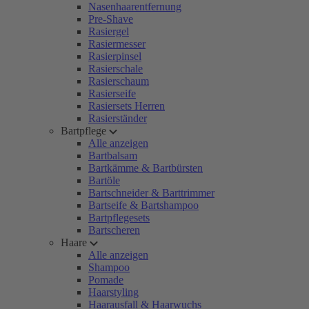
Nasenhaarentfernung
Pre-Shave
Rasiergel
Rasiermesser
Rasierpinsel
Rasierschale
Rasierschaum
Rasierseife
Rasiersets Herren
Rasierständer
Bartpflege
Alle anzeigen
Bartbalsam
Bartkämme & Bartbürsten
Bartöle
Bartschneider & Barttrimmer
Bartseife & Bartshampoo
Bartpflegesets
Bartscheren
Haare
Alle anzeigen
Shampoo
Pomade
Haarstyling
Haarausfall & Haarwuchs