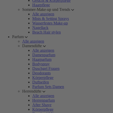
Gesicht & Körperpflege
Haarpflege
Sommer-Make-up und Trends
Alle anzeigen
Mists & Setting Sprays
Wasserfestes Make-up
Nagellack
Beach Hair stylen
Parfum
Alle anzeigen
Damendüfte
Alle anzeigen
Damenparfum
Haarparfum
Bodyspray
Duschgel Frauen
Deodorants
Körperpflege
Duftseifen
Parfum Sets Damen
Herrendüfte
Alle anzeigen
Herrenparfum
After Shave
Körperpflege