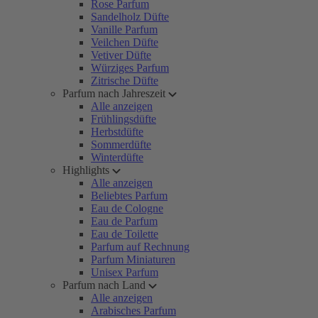
Rose Parfum
Sandelholz Düfte
Vanille Parfum
Veilchen Düfte
Vetiver Düfte
Würziges Parfum
Zitrische Düfte
Parfum nach Jahreszeit
Alle anzeigen
Frühlingsdüfte
Herbstdüfte
Sommerdüfte
Winterdüfte
Highlights
Alle anzeigen
Beliebtes Parfum
Eau de Cologne
Eau de Parfum
Eau de Toilette
Parfum auf Rechnung
Parfum Miniaturen
Unisex Parfum
Parfum nach Land
Alle anzeigen
Arabisches Parfum