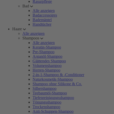
Rasurpflege
Bad
Alle anzeigen
Badaccessoires
Bademäntel
Handtücher
Haare
Alle anzeigen
Shampoos
Alle anzeigen
Keratin-Shampoo
Pre-Shampoo
Arganöl-Shampoo
Glättendes Shampoo
Volumenshampoo
Herren-Shampoo
2-in-1-Shampoo & -Conditioner
Naturkosmetik-Shampoo
Shampoo ohne Silikone & Co.
Silbershampoo
Teebaumöl-Shampoo
Tiefenreinigungsshampoo
Tönungsshampoo
Trockenshampoo
Anti-Schuppen-Shampoo