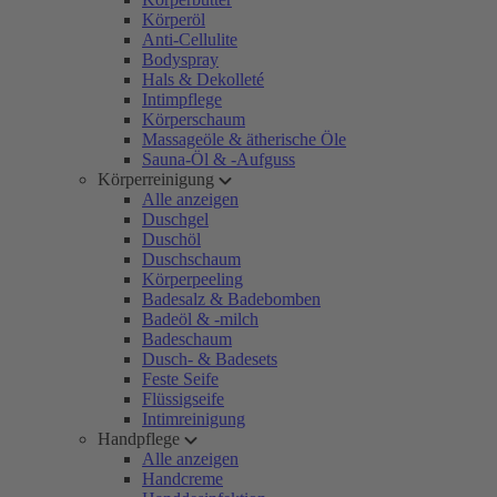
Körperöl
Anti-Cellulite
Bodyspray
Hals & Dekolleté
Intimpflege
Körperschaum
Massageöle & ätherische Öle
Sauna-Öl & -Aufguss
Körperreinigung
Alle anzeigen
Duschgel
Duschöl
Duschschaum
Körperpeeling
Badesalz & Badebomben
Badeöl & -milch
Badeschaum
Dusch- & Badesets
Feste Seife
Flüssigseife
Intimreinigung
Handpflege
Alle anzeigen
Handcreme