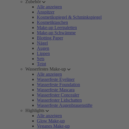
Zubehör
Alle anzeigen
Anspitzer
Kosmetikspiegel & Schminkspiegel
Kosmetiktaschen
Make-up Leerpaletten
Make-up Schwämme
Blotting Paper
Nägel
Augen
Lippen
Sets
Teint
Wasserfestes Make-up
Alle anzeigen
Wasserfeste Eyeliner
Wasserfeste Foundation
Wasserfeste Mascara
Wasserfester Concealer
Wasserfester Lidschatten
Wasserfeste Augenbrauenstifte
Highlights
Alle anzeigen
Glow Make-up
Veganes Make-up