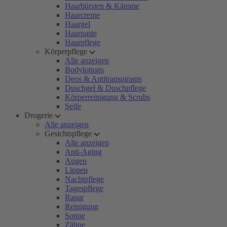
Haarbürsten & Kämme
Haarcreme
Haargel
Haarpaste
Haarpflege
Körperpflege
Alle anzeigen
Bodylotions
Deos & Antitranspirants
Duschgel & Duschpflege
Körperreinigung & Scrubs
Seife
Drogerie
Alle anzeigen
Gesichtspflege
Alle anzeigen
Anti-Aging
Augen
Lippen
Nachtpflege
Tagespflege
Rasur
Reinigung
Sonne
Zähne