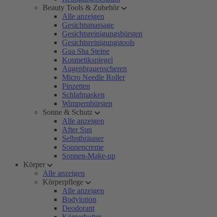
Beauty Tools & Zubehör
Alle anzeigen
Gesichtsmassage
Gesichtsreinigungsbürsten
Gesichtsreinigungstools
Gua Sha Steine
Kosmetikspiegel
Augenbrauenscheren
Micro Needle Roller
Pinzetten
Schlafmasken
Wimpernbürsten
Sonne & Schutz
Alle anzeigen
After Sun
Selbstbräuner
Sonnencreme
Sonnen-Make-up
Körper
Alle anzeigen
Körperpflege
Alle anzeigen
Bodylotion
Deodorant
Körperbutter