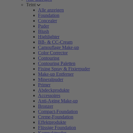
Teint
Alle anzeigen
Foundation
Concealer
Puder
Blush
Highlighter
BB- & CC-Cream
Camouflage Make-up
Color Corrector
Contouring
Contouring Paletten
Fixing Spray & Fixierpuder
Make-up Entferner
Mineralpuder
Primer
Abdeckprodukte
Accessoires
Anti-Aging Make-up
Bronzer
Compact-Foundation
Creme-Foundation
Effektprodukte
Flüssige Foundation
Kompaktpuder