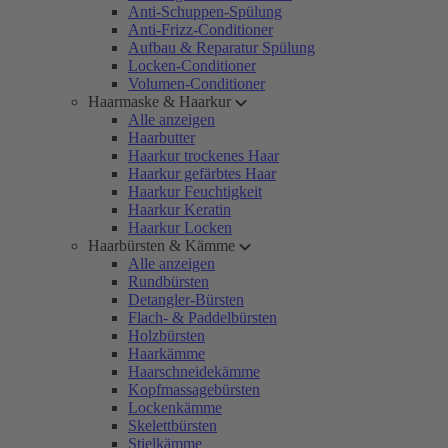
Anti-Schuppen-Spülung
Anti-Frizz-Conditioner
Aufbau & Reparatur Spülung
Locken-Conditioner
Volumen-Conditioner
Haarmaske & Haarkur
Alle anzeigen
Haarbutter
Haarkur trockenes Haar
Haarkur gefärbtes Haar
Haarkur Feuchtigkeit
Haarkur Keratin
Haarkur Locken
Haarbürsten & Kämme
Alle anzeigen
Rundbürsten
Detangler-Bürsten
Flach- & Paddelbürsten
Holzbürsten
Haarkämme
Haarschneidekämme
Kopfmassagebürsten
Lockenkämme
Skelettbürsten
Stielkämme