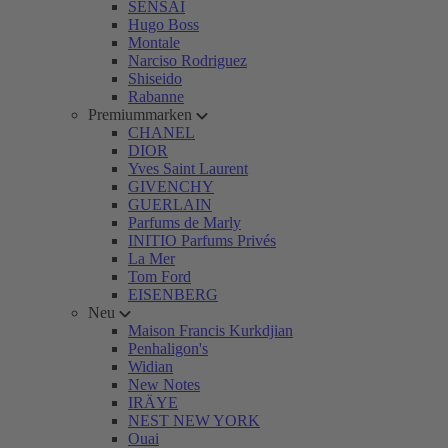
SENSAI
Hugo Boss
Montale
Narciso Rodriguez
Shiseido
Rabanne
Premiummarken
CHANEL
DIOR
Yves Saint Laurent
GIVENCHY
GUERLAIN
Parfums de Marly
INITIO Parfums Privés
La Mer
Tom Ford
EISENBERG
Neu
Maison Francis Kurkdjian
Penhaligon's
Widian
New Notes
IRÄYE
NEST NEW YORK
Ouai