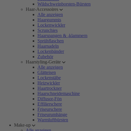
Wildschweinborsten-Bürsten
Haar-Accessoires
Alle anzeigen
Haargummis
Lockenwickler
Scrunchies
Haarspangen & -klammern
Sprühflaschen
Haarnadeln
Lockenbänder
Zubehör
Haarstyling-Geräte
Alle anzeigen
Glätteisen
Lockenstäbe
Heizwickler
Haartrockner
Haarschneidemaschine
Diffusor-Fön
Effilierschere
Friseurschere
Friseurumhänge
Warmluftbürsten
Make-up
Alle anzeigen