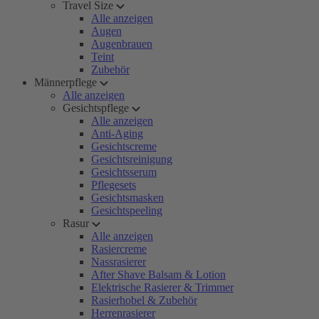
Travel Size
Alle anzeigen
Augen
Augenbrauen
Teint
Zubehör
Männerpflege
Alle anzeigen
Gesichtspflege
Alle anzeigen
Anti-Aging
Gesichtscreme
Gesichtsreinigung
Gesichtsserum
Pflegesets
Gesichtsmasken
Gesichtspeeling
Rasur
Alle anzeigen
Rasiercreme
Nassrasierer
After Shave Balsam & Lotion
Elektrische Rasierer & Trimmer
Rasierhobel & Zubehör
Herrenrasierer