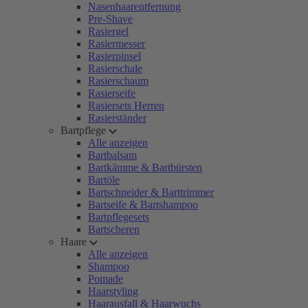
Nasenhaarentfernung
Pre-Shave
Rasiergel
Rasiermesser
Rasierpinsel
Rasierschale
Rasierschaum
Rasierseife
Rasiersets Herren
Rasierständer
Bartpflege
Alle anzeigen
Bartbalsam
Bartkämme & Bartbürsten
Bartöle
Bartschneider & Barttrimmer
Bartseife & Bartshampoo
Bartpflegesets
Bartscheren
Haare
Alle anzeigen
Shampoo
Pomade
Haarstyling
Haarausfall & Haarwuchs