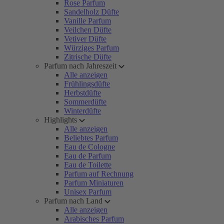
Rose Parfum
Sandelholz Düfte
Vanille Parfum
Veilchen Düfte
Vetiver Düfte
Würziges Parfum
Zitrische Düfte
Parfum nach Jahreszeit
Alle anzeigen
Frühlingsdüfte
Herbstdüfte
Sommerdüfte
Winterdüfte
Highlights
Alle anzeigen
Beliebtes Parfum
Eau de Cologne
Eau de Parfum
Eau de Toilette
Parfum auf Rechnung
Parfum Miniaturen
Unisex Parfum
Parfum nach Land
Alle anzeigen
Arabisches Parfum