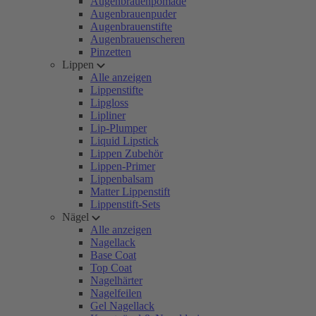
Augenbrauenpomade
Augenbrauenpuder
Augenbrauenstifte
Augenbrauenscheren
Pinzetten
Lippen
Alle anzeigen
Lippenstifte
Lipgloss
Lipliner
Lip-Plumper
Liquid Lipstick
Lippen Zubehör
Lippen-Primer
Lippenbalsam
Matter Lippenstift
Lippenstift-Sets
Nägel
Alle anzeigen
Nagellack
Base Coat
Top Coat
Nagelhärter
Nagelfeilen
Gel Nagellack