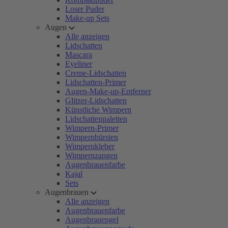
Loser Puder
Make-up Sets
Augen
Alle anzeigen
Lidschatten
Mascara
Eyeliner
Creme-Lidschatten
Lidschatten-Primer
Augen-Make-up-Entferner
Glitzer-Lidschatten
Künstliche Wimpern
Lidschattenpaletten
Wimpern-Primer
Wimpernbürsten
Wimpernkleber
Wimpernzangen
Augenbrauenfarbe
Kajal
Sets
Augenbrauen
Alle anzeigen
Augenbrauenfarbe
Augenbrauengel