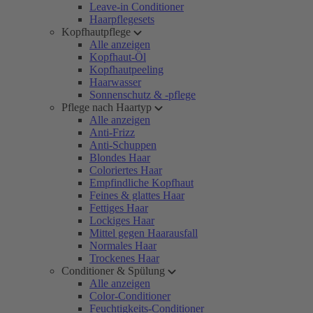
Leave-in Conditioner
Haarpflegesets
Kopfhautpflege
Alle anzeigen
Kopfhaut-Öl
Kopfhautpeeling
Haarwasser
Sonnenschutz & -pflege
Pflege nach Haartyp
Alle anzeigen
Anti-Frizz
Anti-Schuppen
Blondes Haar
Coloriertes Haar
Empfindliche Kopfhaut
Feines & glattes Haar
Fettiges Haar
Lockiges Haar
Mittel gegen Haarausfall
Normales Haar
Trockenes Haar
Conditioner & Spülung
Alle anzeigen
Color-Conditioner
Feuchtigkeits-Conditioner