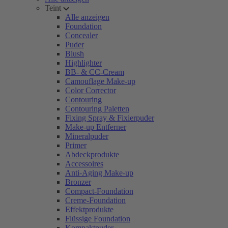
Teint
Alle anzeigen
Foundation
Concealer
Puder
Blush
Highlighter
BB- & CC-Cream
Camouflage Make-up
Color Corrector
Contouring
Contouring Paletten
Fixing Spray & Fixierpuder
Make-up Entferner
Mineralpuder
Primer
Abdeckprodukte
Accessoires
Anti-Aging Make-up
Bronzer
Compact-Foundation
Creme-Foundation
Effektprodukte
Flüssige Foundation
Kompaktpuder