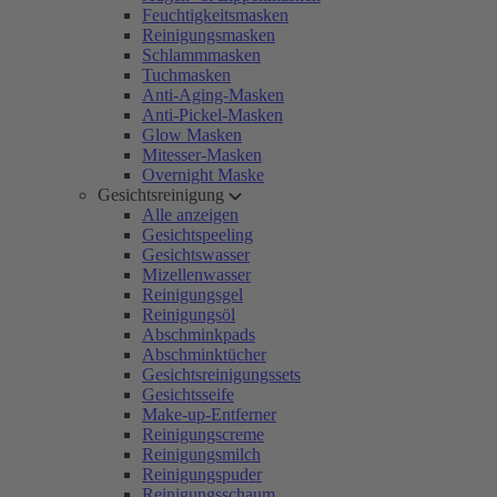
Feuchtigkeitsmasken
Reinigungsmasken
Schlammmasken
Tuchmasken
Anti-Aging-Masken
Anti-Pickel-Masken
Glow Masken
Mitesser-Masken
Overnight Maske
Gesichtsreinigung
Alle anzeigen
Gesichtspeeling
Gesichtswasser
Mizellenwasser
Reinigungsgel
Reinigungsöl
Abschminkpads
Abschminktücher
Gesichtsreinigungssets
Gesichtsseife
Make-up-Entferner
Reinigungscreme
Reinigungsmilch
Reinigungspuder
Reinigungsschaum