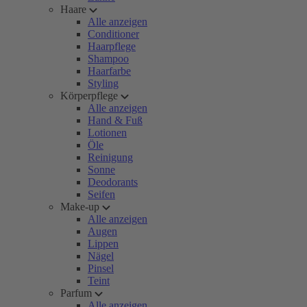
Haare
Alle anzeigen
Conditioner
Haarpflege
Shampoo
Haarfarbe
Styling
Körperpflege
Alle anzeigen
Hand & Fuß
Lotionen
Öle
Reinigung
Sonne
Deodorants
Seifen
Make-up
Alle anzeigen
Augen
Lippen
Nägel
Pinsel
Teint
Parfum
Alle anzeigen