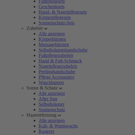
Fußpflegesets
Geschenksets
Hand- & Nagelpflegesets
Körperpflegesets
Sonnenschutz-Sets
Zubehör
Alle anzeigen
Körperbürsten
Massagebürsten
Selbstbräungshandschuhe
Fußpflegezubehör
Hand & Fuß-Schmuck
Nagelpflegezubehör
Peelinghandschuhe
Pflege Accessoires
Waschlappen
Sonne & Schutz
Alle anzeigen
After Sun
Selbstbräuner
Sonnenschutz
Haarentfernung
Alle anzeigen
Kalt- & Warmwachs
Rasierer