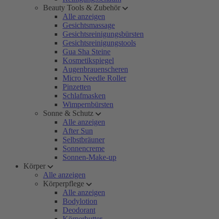
Beauty Tools & Zubehör
Alle anzeigen
Gesichtsmassage
Gesichtsreinigungsbürsten
Gesichtsreinigungstools
Gua Sha Steine
Kosmetikspiegel
Augenbrauenscheren
Micro Needle Roller
Pinzetten
Schlafmasken
Wimpernbürsten
Sonne & Schutz
Alle anzeigen
After Sun
Selbstbräuner
Sonnencreme
Sonnen-Make-up
Körper
Alle anzeigen
Körperpflege
Alle anzeigen
Bodylotion
Deodorant
Körperbutter