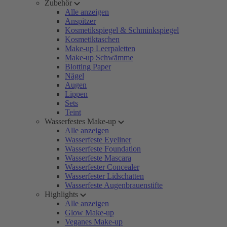
Zubehör
Alle anzeigen
Anspitzer
Kosmetikspiegel & Schminkspiegel
Kosmetiktaschen
Make-up Leerpaletten
Make-up Schwämme
Blotting Paper
Nägel
Augen
Lippen
Sets
Teint
Wasserfestes Make-up
Alle anzeigen
Wasserfeste Eyeliner
Wasserfeste Foundation
Wasserfeste Mascara
Wasserfester Concealer
Wasserfester Lidschatten
Wasserfeste Augenbrauenstifte
Highlights
Alle anzeigen
Glow Make-up
Veganes Make-up