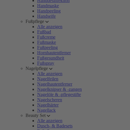
Handdesinfektion
Handmaske
Handpeeling
Handseife
Fußpflege
Alle anzeigen
Fußbad
Fußcreme
Fußmaske
Fußpeeling
Hornhautentferner
Fußgesundheit
Fußspray
Nagelpflege
Alle anzeigen
Nagelfeilen
Nagelhautentferner
Nagelknipser & -zangen
Nagelöle & -pflegestifte
Nagelscheren
Nagelhärter
Nagellack
Beauty Set
Alle anzeigen
Dusch- & Badesets