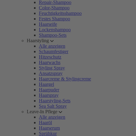
Repair-Shampoo
Color-Shampoo
Feuchtigkeitsshampoo
Festes Shampoo
Haarseife
Lockenshampoo
Shampoo-Sets
Haarstyling
Alle anzeigen
Schaumfestiger
Hitzeschutz
Haarwachs
Styling Spray
Ansatzspray
Haarcreme & Stylingcreme
Haargel
Haarpuder
Haarspray
Haarstyling-Sets
Sea Salt Spray
Leave-In Pflege
Alle anzeigen
Haaröl
Haarserum
Sprühkur