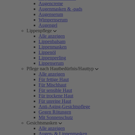
Augencreme
Augenmasken & -pads
Augenserum
Wimpernserum
Augengel
Lippenpflege
Alle anzeigen
Lippenbalsam
Lippenmasken
Lippenöl
Lippenpeeling
Lippenserum
Pflege nach Hautbedürfnis/Hauttyp
Alle anzeigen
Für fettige Haut
Für Mischhaut
Für sensible Haut
Für trockene Haut
Für unreine Haut
Anti-Aging-Gesichtspflege
Gegen Rötungen
Mit Sonnenschutz
Gesichtsmasken
Alle anzeigen
Augen- & Lippenmasken