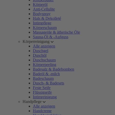
Körperöl
Anti-Cellulite
Bodyspray
Hals & Dekolleté
Intimpflege
Körperschaum
Massageöle & ätherische Öle
Sauna-Öl & -Aufguss
Körperreinigung
Alle anzeigen
Duschgel
Duschöl
Duschschaum
Körperpeeling
Badesalz & Badebomben
Badeöl & -milch
Badeschaum
Dusch- & Badesets
Feste Seife
Flüssigseife
Intimreinigung
Handpflege
Alle anzeigen
Handcreme