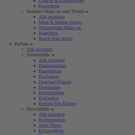
Gesicht & Körperpflege
Haarpflege
Sommer-Make-up und Trends
Alle anzeigen
Mists & Setting Sprays
Wasserfestes Make-up
Nagellack
Beach Hair stylen
Parfum
Alle anzeigen
Damendüfte
Alle anzeigen
Damenparfum
Haarparfum
Bodyspray
Duschgel Frauen
Deodorants
Körperpflege
Duftseifen
Parfum Sets Damen
Herrendüfte
Alle anzeigen
Herrenparfum
After Shave
Körperpflege