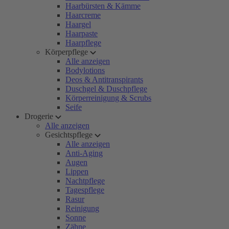
Haarbürsten & Kämme
Haarcreme
Haargel
Haarpaste
Haarpflege
Körperpflege
Alle anzeigen
Bodylotions
Deos & Antitranspirants
Duschgel & Duschpflege
Körperreinigung & Scrubs
Seife
Drogerie
Alle anzeigen
Gesichtspflege
Alle anzeigen
Anti-Aging
Augen
Lippen
Nachtpflege
Tagespflege
Rasur
Reinigung
Sonne
Zähne