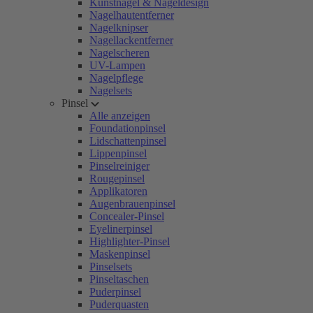
Kunstnägel & Nageldesign
Nagelhautentferner
Nagelknipser
Nagellackentferner
Nagelscheren
UV-Lampen
Nagelpflege
Nagelsets
Pinsel
Alle anzeigen
Foundationpinsel
Lidschattenpinsel
Lippenpinsel
Pinselreiniger
Rougepinsel
Applikatoren
Augenbrauenpinsel
Concealer-Pinsel
Eyelinerpinsel
Highlighter-Pinsel
Maskenpinsel
Pinselsets
Pinseltaschen
Puderpinsel
Puderquasten