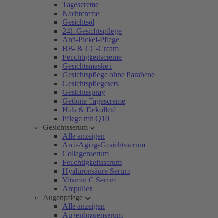
Tagescreme
Nachtcreme
Gesichtsöl
24h-Gesichtspflege
Anti-Pickel-Pflege
BB- & CC-Cream
Feuchtigkeitscreme
Gesichtsmasken
Gesichtspflege ohne Parabene
Gesichtspflegesets
Gesichtsspray
Getönte Tagescreme
Hals & Dekolleté
Pflege mit Q10
Gesichtsserum
Alle anzeigen
Anti-Aging-Gesichtsserum
Collagenserum
Feuchtigkeitsserum
Hyaluronsäure-Serum
Vitamin C Serum
Ampullen
Augenpflege
Alle anzeigen
Augenbrauenserum