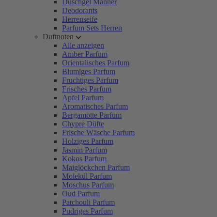
Duschgel Männer
Deodorants
Herrenseife
Parfum Sets Herren
Duftnoten
Alle anzeigen
Amber Parfum
Orientalisches Parfum
Blumiges Parfum
Fruchtiges Parfum
Frisches Parfum
Apfel Parfum
Aromatisches Parfum
Bergamotte Parfum
Chypre Düfte
Frische Wäsche Parfum
Holziges Parfum
Jasmin Parfum
Kokos Parfum
Maiglöckchen Parfum
Molekül Parfum
Moschus Parfum
Oud Parfum
Patchouli Parfum
Pudriges Parfum