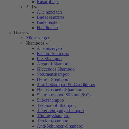
Rasurpflege
Bad
Alle anzeigen
Badaccessoires
Bademäntel
Handtücher
Haare
Alle anzeigen
Shampoos
Alle anzeigen
Keratin-Shampoo
Pre-Shampoo
Arganöl-Shampoo
Glättendes Shampoo
Volumenshampoo
Herren-Shampoo
2-in-1-Shampoo & -Conditioner
Naturkosmetik-Shampoo
Shampoo ohne Silikone & Co.
Silbershampoo
Teebaumöl-Shampoo
Tiefenreinigungsshampoo
Tönungsshampoo
Trockenshampoo
Anti-Schuppen-Shampoo