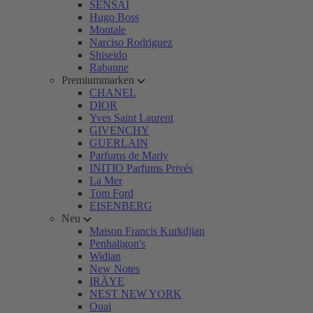
SENSAI
Hugo Boss
Montale
Narciso Rodriguez
Shiseido
Rabanne
Premiummarken
CHANEL
DIOR
Yves Saint Laurent
GIVENCHY
GUERLAIN
Parfums de Marly
INITIO Parfums Privés
La Mer
Tom Ford
EISENBERG
Neu
Maison Francis Kurkdjian
Penhaligon's
Widian
New Notes
IRÄYE
NEST NEW YORK
Ouai