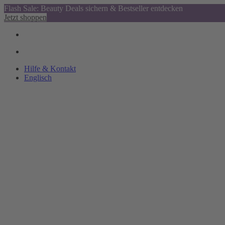
Flash Sale: Beauty Deals sichern & Bestseller entdecken
Jetzt shoppen
Hilfe & Kontakt
Englisch