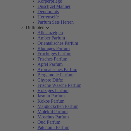
Körperpflege
Duschgel Männer
Deodorants
Herrenseife
Parfum Sets Herren
Duftnoten
Alle anzeigen
Amber Parfum
Orientalisches Parfum
Blumiges Parfum
Fruchtiges Parfum
Frisches Parfum
Apfel Parfum
Aromatisches Parfum
Bergamotte Parfum
Chypre Düfte
Frische Wäsche Parfum
Holziges Parfum
Jasmin Parfum
Kokos Parfum
Maiglöckchen Parfum
Molekül Parfum
Moschus Parfum
Oud Parfum
Patchouli Parfum