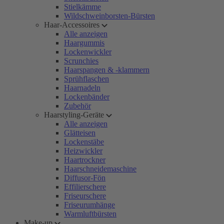
Stielkämme
Wildschweinborsten-Bürsten
Haar-Accessoires
Alle anzeigen
Haargummis
Lockenwickler
Scrunchies
Haarspangen & -klammern
Sprühflaschen
Haarnadeln
Lockenbänder
Zubehör
Haarstyling-Geräte
Alle anzeigen
Glätteisen
Lockenstäbe
Heizwickler
Haartrockner
Haarschneidemaschine
Diffusor-Fön
Effilierschere
Friseurschere
Friseurumhänge
Warmluftbürsten
Make-up