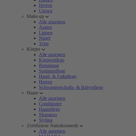
Herren
Unisex
Make-up
Alle anzeigen
Augen
Lippen
Nägel
Teint
Körper
Alle anzeigen
Körperpflege
Reinigung
Sonnenpflege
Hand- & Fußpflege
Herren
Schwangerschafts- & Babypflege
Haare
Alle anzeigen
Conditioner
Haarpflege
Shampoo
Styling
Zertifizierte Naturkosmetik
Alle anzeigen