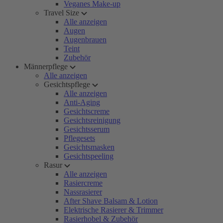
Veganes Make-up
Travel Size
Alle anzeigen
Augen
Augenbrauen
Teint
Zubehör
Männerpflege
Alle anzeigen
Gesichtspflege
Alle anzeigen
Anti-Aging
Gesichtscreme
Gesichtsreinigung
Gesichtsserum
Pflegesets
Gesichtsmasken
Gesichtspeeling
Rasur
Alle anzeigen
Rasiercreme
Nassrasierer
After Shave Balsam & Lotion
Elektrische Rasierer & Trimmer
Rasierhobel & Zubehör