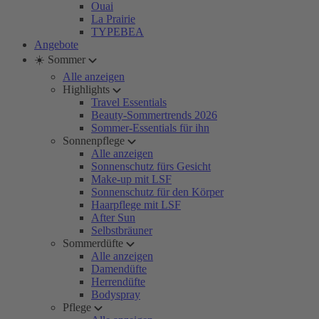
Ouai
La Prairie
TYPEBEA
Angebote
☀️ Sommer
Alle anzeigen
Highlights
Travel Essentials
Beauty-Sommertrends 2026
Sommer-Essentials für ihn
Sonnenpflege
Alle anzeigen
Sonnenschutz fürs Gesicht
Make-up mit LSF
Sonnenschutz für den Körper
Haarpflege mit LSF
After Sun
Selbstbräuner
Sommerdüfte
Alle anzeigen
Damendüfte
Herrendüfte
Bodyspray
Pflege