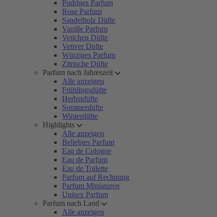
Pudriges Parfum
Rose Parfum
Sandelholz Düfte
Vanille Parfum
Veilchen Düfte
Vetiver Düfte
Würziges Parfum
Zitrische Düfte
Parfum nach Jahreszeit
Alle anzeigen
Frühlingsdüfte
Herbstdüfte
Sommerdüfte
Winterdüfte
Highlights
Alle anzeigen
Beliebtes Parfum
Eau de Cologne
Eau de Parfum
Eau de Toilette
Parfum auf Rechnung
Parfum Miniaturen
Unisex Parfum
Parfum nach Land
Alle anzeigen