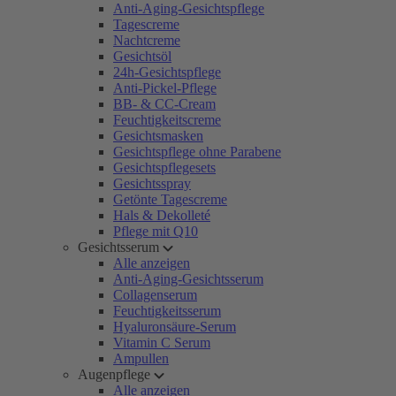
Anti-Aging-Gesichtspflege
Tagescreme
Nachtcreme
Gesichtsöl
24h-Gesichtspflege
Anti-Pickel-Pflege
BB- & CC-Cream
Feuchtigkeitscreme
Gesichtsmasken
Gesichtspflege ohne Parabene
Gesichtspflegesets
Gesichtsspray
Getönte Tagescreme
Hals & Dekolleté
Pflege mit Q10
Gesichtsserum
Alle anzeigen
Anti-Aging-Gesichtsserum
Collagenserum
Feuchtigkeitsserum
Hyaluronsäure-Serum
Vitamin C Serum
Ampullen
Augenpflege
Alle anzeigen