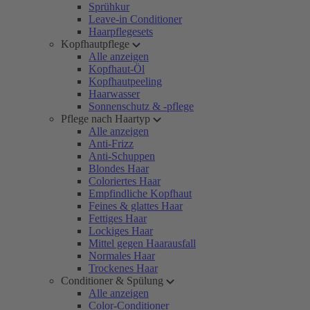
Sprühkur
Leave-in Conditioner
Haarpflegesets
Kopfhautpflege
Alle anzeigen
Kopfhaut-Öl
Kopfhautpeeling
Haarwasser
Sonnenschutz & -pflege
Pflege nach Haartyp
Alle anzeigen
Anti-Frizz
Anti-Schuppen
Blondes Haar
Coloriertes Haar
Empfindliche Kopfhaut
Feines & glattes Haar
Fettiges Haar
Lockiges Haar
Mittel gegen Haarausfall
Normales Haar
Trockenes Haar
Conditioner & Spülung
Alle anzeigen
Color-Conditioner