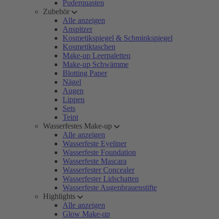
Puderquasten
Zubehör
Alle anzeigen
Anspitzer
Kosmetikspiegel & Schminkspiegel
Kosmetiktaschen
Make-up Leerpaletten
Make-up Schwämme
Blotting Paper
Nägel
Augen
Lippen
Sets
Teint
Wasserfestes Make-up
Alle anzeigen
Wasserfeste Eyeliner
Wasserfeste Foundation
Wasserfeste Mascara
Wasserfester Concealer
Wasserfester Lidschatten
Wasserfeste Augenbrauenstifte
Highlights
Alle anzeigen
Glow Make-up