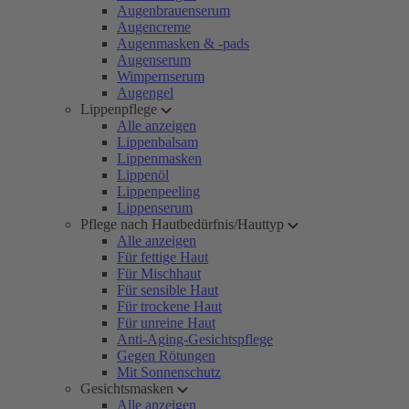
Augenbrauenserum
Augencreme
Augenmasken & -pads
Augenserum
Wimpernserum
Augengel
Lippenpflege
Alle anzeigen
Lippenbalsam
Lippenmasken
Lippenöl
Lippenpeeling
Lippenserum
Pflege nach Hautbedürfnis/Hauttyp
Alle anzeigen
Für fettige Haut
Für Mischhaut
Für sensible Haut
Für trockene Haut
Für unreine Haut
Anti-Aging-Gesichtspflege
Gegen Rötungen
Mit Sonnenschutz
Gesichtsmasken
Alle anzeigen