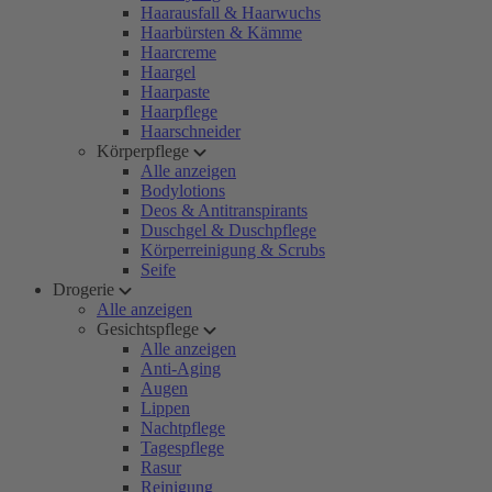
Haarausfall & Haarwuchs
Haarbürsten & Kämme
Haarcreme
Haargel
Haarpaste
Haarpflege
Haarschneider
Körperpflege
Alle anzeigen
Bodylotions
Deos & Antitranspirants
Duschgel & Duschpflege
Körperreinigung & Scrubs
Seife
Drogerie
Alle anzeigen
Gesichtspflege
Alle anzeigen
Anti-Aging
Augen
Lippen
Nachtpflege
Tagespflege
Rasur
Reinigung