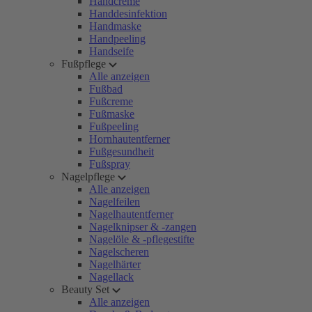
Handcreme
Handdesinfektion
Handmaske
Handpeeling
Handseife
Fußpflege
Alle anzeigen
Fußbad
Fußcreme
Fußmaske
Fußpeeling
Hornhautentferner
Fußgesundheit
Fußspray
Nagelpflege
Alle anzeigen
Nagelfeilen
Nagelhautentferner
Nagelknipser & -zangen
Nagelöle & -pflegestifte
Nagelscheren
Nagelhärter
Nagellack
Beauty Set
Alle anzeigen