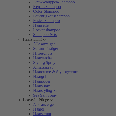
Anti-Schuppen-Shampoo
Repair-Shampoo
Color-Shampoo
Feuchtigkeitsshampoo
Festes Shampoo
Haarseife
Lockenshampoo
Shampoo-Sets
Haarstyling
Alle anzeigen
Schaumfestiger
Hitzeschutz
Haarwachs
Styling Spray
Ansatzspray
Haarcreme & Stylingcreme
Haargel
Haarpuder
Haarspray
Haarstyling-Sets
Sea Salt Spray
Leave-In Pflege
Alle anzeigen
Haaröl
Haarserum