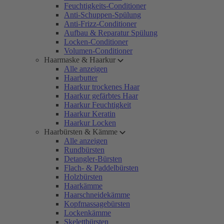
Feuchtigkeits-Conditioner
Anti-Schuppen-Spülung
Anti-Frizz-Conditioner
Aufbau & Reparatur Spülung
Locken-Conditioner
Volumen-Conditioner
Haarmaske & Haarkur
Alle anzeigen
Haarbutter
Haarkur trockenes Haar
Haarkur gefärbtes Haar
Haarkur Feuchtigkeit
Haarkur Keratin
Haarkur Locken
Haarbürsten & Kämme
Alle anzeigen
Rundbürsten
Detangler-Bürsten
Flach- & Paddelbürsten
Holzbürsten
Haarkämme
Haarschneidekämme
Kopfmassagebürsten
Lockenkämme
Skelettbürsten