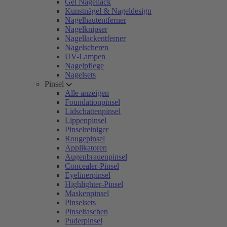
Gel Nagellack
Kunstnägel & Nageldesign
Nagelhautentferner
Nagelknipser
Nagellackentferner
Nagelscheren
UV-Lampen
Nagelpflege
Nagelsets
Pinsel
Alle anzeigen
Foundationpinsel
Lidschattenpinsel
Lippenpinsel
Pinselreiniger
Rougepinsel
Applikatoren
Augenbrauenpinsel
Concealer-Pinsel
Eyelinerpinsel
Highlighter-Pinsel
Maskenpinsel
Pinselsets
Pinseltaschen
Puderpinsel