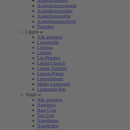
Augenbrauengel
Augenbrauenpomade
Augenbrauenpuder
Augenbrauenstifte
Augenbrauenscheren
Pinzetten
Lippen
Alle anzeigen
Lippenstifte
Lipgloss
Lipliner
Lip-Plumper
Liquid Lipstick
Lippen Zubehör
Lippen-Primer
Lippenbalsam
Matter Lippenstift
Lippenstift-Sets
Nägel
Alle anzeigen
Nagellack
Base Coat
Top Coat
Nagelhärter
Nagelfeilen