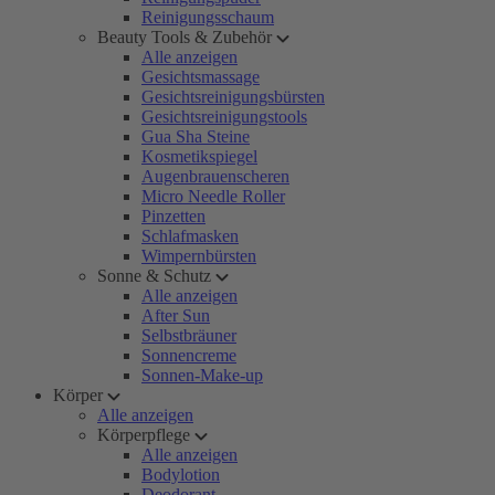
Reinigungsschaum
Beauty Tools & Zubehör
Alle anzeigen
Gesichtsmassage
Gesichtsreinigungsbürsten
Gesichtsreinigungstools
Gua Sha Steine
Kosmetikspiegel
Augenbrauenscheren
Micro Needle Roller
Pinzetten
Schlafmasken
Wimpernbürsten
Sonne & Schutz
Alle anzeigen
After Sun
Selbstbräuner
Sonnencreme
Sonnen-Make-up
Körper
Alle anzeigen
Körperpflege
Alle anzeigen
Bodylotion
Deodorant