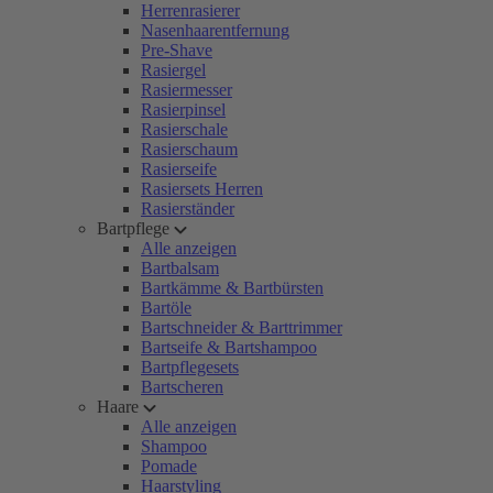
Herrenrasierer
Nasenhaarentfernung
Pre-Shave
Rasiergel
Rasiermesser
Rasierpinsel
Rasierschale
Rasierschaum
Rasierseife
Rasiersets Herren
Rasierständer
Bartpflege
Alle anzeigen
Bartbalsam
Bartkämme & Bartbürsten
Bartöle
Bartschneider & Barttrimmer
Bartseife & Bartshampoo
Bartpflegesets
Bartscheren
Haare
Alle anzeigen
Shampoo
Pomade
Haarstyling