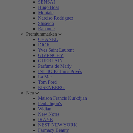
SENSAI
Hugo Boss
Montale
Narciso Rodriguez
Shiseido
Rabanne
Premiummarken
CHANEL
DIOR
Yves Saint Laurent
GIVENCHY
GUERLAIN
Parfums de Marly
INITIO Parfums Privés
La Mer
Tom Ford
EISENBERG
Neu
Maison Francis Kurkdjian
Penhaligon's
Widian
New Notes
IRÄYE
NEST NEW YORK
Farmacy Beauty