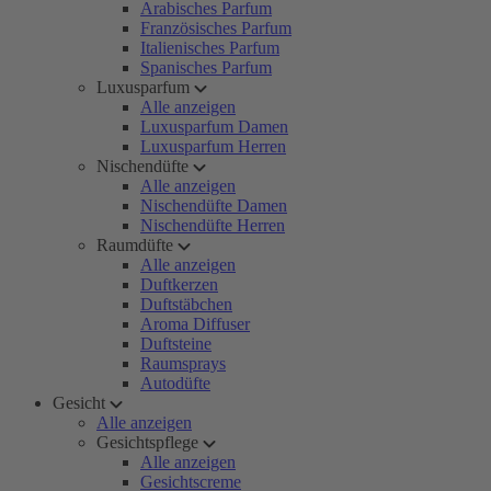
Arabisches Parfum
Französisches Parfum
Italienisches Parfum
Spanisches Parfum
Luxusparfum
Alle anzeigen
Luxusparfum Damen
Luxusparfum Herren
Nischendüfte
Alle anzeigen
Nischendüfte Damen
Nischendüfte Herren
Raumdüfte
Alle anzeigen
Duftkerzen
Duftstäbchen
Aroma Diffuser
Duftsteine
Raumsprays
Autodüfte
Gesicht
Alle anzeigen
Gesichtspflege
Alle anzeigen
Gesichtscreme