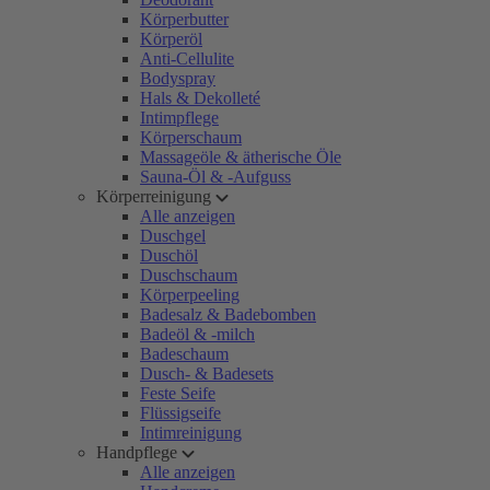
Körperbutter
Körperöl
Anti-Cellulite
Bodyspray
Hals & Dekolleté
Intimpflege
Körperschaum
Massageöle & ätherische Öle
Sauna-Öl & -Aufguss
Körperreinigung
Alle anzeigen
Duschgel
Duschöl
Duschschaum
Körperpeeling
Badesalz & Badebomben
Badeöl & -milch
Badeschaum
Dusch- & Badesets
Feste Seife
Flüssigseife
Intimreinigung
Handpflege
Alle anzeigen