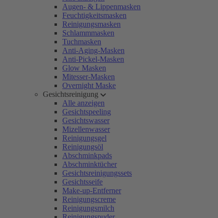
Augen- & Lippenmasken
Feuchtigkeitsmasken
Reinigungsmasken
Schlammmasken
Tuchmasken
Anti-Aging-Masken
Anti-Pickel-Masken
Glow Masken
Mitesser-Masken
Overnight Maske
Gesichtsreinigung
Alle anzeigen
Gesichtspeeling
Gesichtswasser
Mizellenwasser
Reinigungsgel
Reinigungsöl
Abschminkpads
Abschminktücher
Gesichtsreinigungssets
Gesichtsseife
Make-up-Entferner
Reinigungscreme
Reinigungsmilch
Reinigungspuder