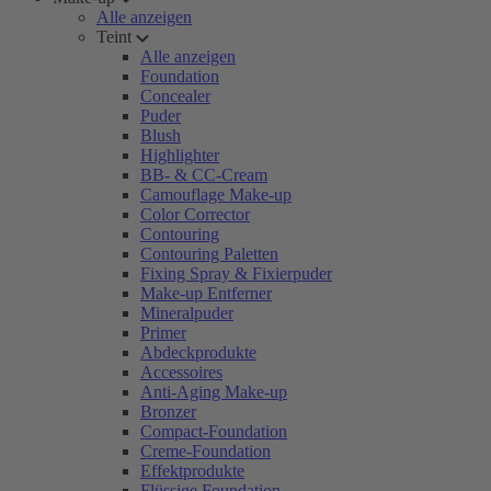
Alle anzeigen
Teint
Alle anzeigen
Foundation
Concealer
Puder
Blush
Highlighter
BB- & CC-Cream
Camouflage Make-up
Color Corrector
Contouring
Contouring Paletten
Fixing Spray & Fixierpuder
Make-up Entferner
Mineralpuder
Primer
Abdeckprodukte
Accessoires
Anti-Aging Make-up
Bronzer
Compact-Foundation
Creme-Foundation
Effektprodukte
Flüssige Foundation