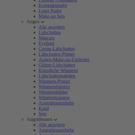
Kompaktpuder
Loser Puder
Make-up Sets
Augen
Alle anzeigen
Lidschatten
Mascara
Eyeliner
Creme-Lidschatten
Lidschatten-Primer
Augen-Make-up-Entferner
Glitzer-Lidschatten
Künstliche Wimpern
Lidschattenpaletten
Wimpern-Primer
Wimpernbürsten
Wimpernkleber
Wimpernzangen
Augenbrauenfarbe
Kajal
Sets
Augenbrauen
Alle anzeigen
Augenbrauenfarbe