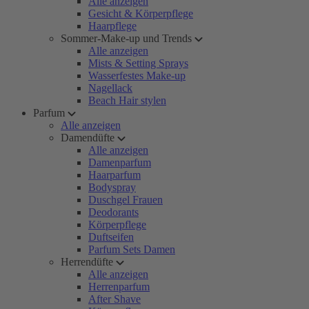
Alle anzeigen
Gesicht & Körperpflege
Haarpflege
Sommer-Make-up und Trends
Alle anzeigen
Mists & Setting Sprays
Wasserfestes Make-up
Nagellack
Beach Hair stylen
Parfum
Alle anzeigen
Damendüfte
Alle anzeigen
Damenparfum
Haarparfum
Bodyspray
Duschgel Frauen
Deodorants
Körperpflege
Duftseifen
Parfum Sets Damen
Herrendüfte
Alle anzeigen
Herrenparfum
After Shave