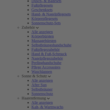
Dusch- & Badesets
Fußpflegesets
Geschenksets
Hand- & Nagelpflegesets
Körperpflegesets
Sonnenschutz-Sets
Zubehör
Alle anzeigen
Körperbürsten
Massagebürsten
Selbstbräungshandschuhe
Fußpflegezubehör
Hand & Fuß-Schmuck
Nagelpflegezubehör
Peelinghandschuhe
Pflege Accessoires
Waschlappen
Sonne & Schutz
Alle anzeigen
After Sun
Selbstbräuner
Sonnenschutz
Haarentfernung
Alle anzeigen
Kalt- & Warmwachs