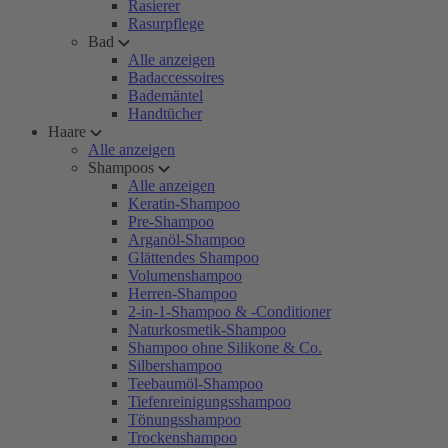
Rasierer
Rasurpflege
Bad
Alle anzeigen
Badaccessoires
Bademäntel
Handtücher
Haare
Alle anzeigen
Shampoos
Alle anzeigen
Keratin-Shampoo
Pre-Shampoo
Arganöl-Shampoo
Glättendes Shampoo
Volumenshampoo
Herren-Shampoo
2-in-1-Shampoo & -Conditioner
Naturkosmetik-Shampoo
Shampoo ohne Silikone & Co.
Silbershampoo
Teebaumöl-Shampoo
Tiefenreinigungsshampoo
Tönungsshampoo
Trockenshampoo