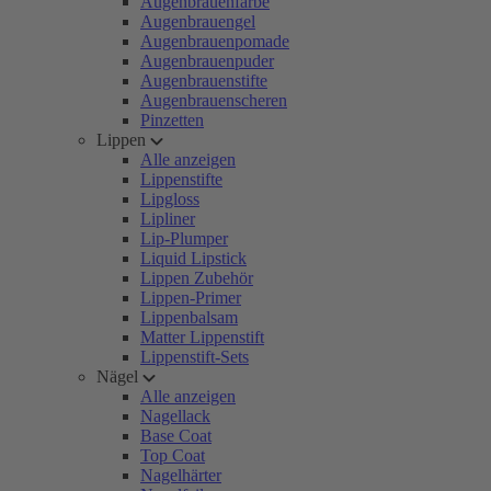
Augenbrauenfarbe
Augenbrauengel
Augenbrauenpomade
Augenbrauenpuder
Augenbrauenstifte
Augenbrauenscheren
Pinzetten
Lippen
Alle anzeigen
Lippenstifte
Lipgloss
Lipliner
Lip-Plumper
Liquid Lipstick
Lippen Zubehör
Lippen-Primer
Lippenbalsam
Matter Lippenstift
Lippenstift-Sets
Nägel
Alle anzeigen
Nagellack
Base Coat
Top Coat
Nagelhärter