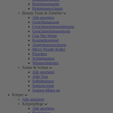
Reinigungspuder
Reinigungsschaum
Beauty Tools & Zubehör
Alle anzeigen
Gesichtsmassage
Gesichtsreinigungsbürsten
Gesichtsreinigungstools
Gua Sha Steine
Kosmetikspiegel
Augenbrauenscheren
Micro Needle Roller
Pinzetten
Schlafmasken
Wimpernbürsten
Sonne & Schutz
Alle anzeigen
After Sun
Selbstbräuner
Sonnencreme
Sonnen-Make-up
Körper
Alle anzeigen
Körperpflege
Alle anzeigen
Bodylotion