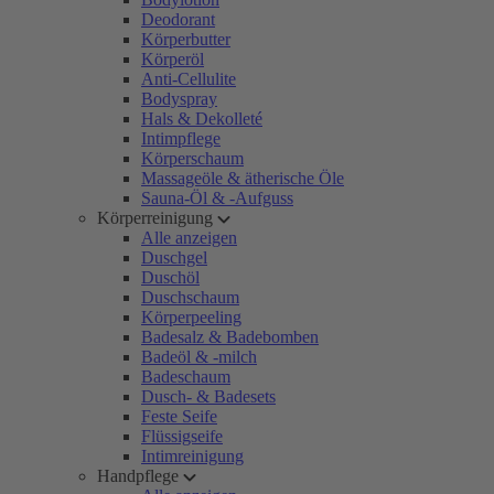
Deodorant
Körperbutter
Körperöl
Anti-Cellulite
Bodyspray
Hals & Dekolleté
Intimpflege
Körperschaum
Massageöle & ätherische Öle
Sauna-Öl & -Aufguss
Körperreinigung
Alle anzeigen
Duschgel
Duschöl
Duschschaum
Körperpeeling
Badesalz & Badebomben
Badeöl & -milch
Badeschaum
Dusch- & Badesets
Feste Seife
Flüssigseife
Intimreinigung
Handpflege