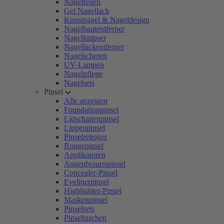
Nagelfeilen
Gel Nagellack
Kunstnägel & Nageldesign
Nagelhautentferner
Nagelknipser
Nagellackentferner
Nagelscheren
UV-Lampen
Nagelpflege
Nagelsets
Pinsel
Alle anzeigen
Foundationpinsel
Lidschattenpinsel
Lippenpinsel
Pinselreiniger
Rougepinsel
Applikatoren
Augenbrauenpinsel
Concealer-Pinsel
Eyelinerpinsel
Highlighter-Pinsel
Maskenpinsel
Pinselsets
Pinseltaschen