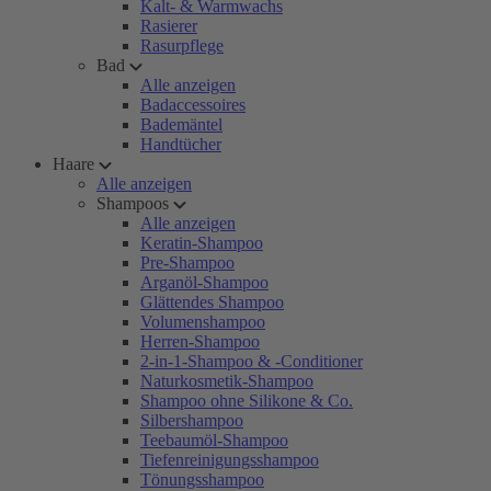
Kalt- & Warmwachs
Rasierer
Rasurpflege
Bad
Alle anzeigen
Badaccessoires
Bademäntel
Handtücher
Haare
Alle anzeigen
Shampoos
Alle anzeigen
Keratin-Shampoo
Pre-Shampoo
Arganöl-Shampoo
Glättendes Shampoo
Volumenshampoo
Herren-Shampoo
2-in-1-Shampoo & -Conditioner
Naturkosmetik-Shampoo
Shampoo ohne Silikone & Co.
Silbershampoo
Teebaumöl-Shampoo
Tiefenreinigungsshampoo
Tönungsshampoo