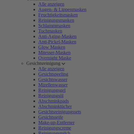
Alle anzeigen
Augen- & Lippenmasken
Feuchtigkeitsmasken
Reinigungsmasken
Schlammmasken
Tuchmasken
Anti-Aging-Masken
Anti-Pickel-Masken
Glow Masken
Mitesser-Masken
Overnight Maske
Gesichtsreinigung
Alle anzeigen
Gesichtspeeling
Gesichtswasser
Mizellenwasser
Reinigungsgel
Reinigungsöl
Abschminkpads
Abschminktücher
Gesichtsreinigungssets
Gesichtsseife
Make-up-Entferner
Reinigungscreme
Reinigungsmilch