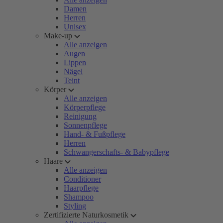
Damen
Herren
Unisex
Make-up
Alle anzeigen
Augen
Lippen
Nägel
Teint
Körper
Alle anzeigen
Körperpflege
Reinigung
Sonnenpflege
Hand- & Fußpflege
Herren
Schwangerschafts- & Babypflege
Haare
Alle anzeigen
Conditioner
Haarpflege
Shampoo
Styling
Zertifizierte Naturkosmetik