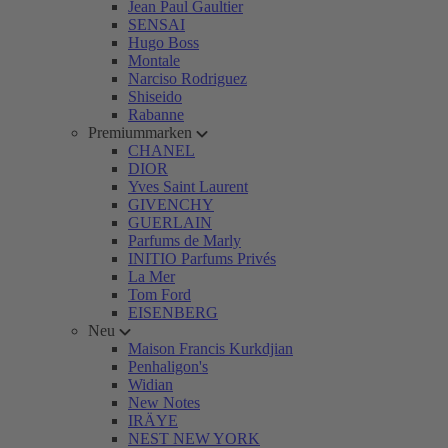
Jean Paul Gaultier
SENSAI
Hugo Boss
Montale
Narciso Rodriguez
Shiseido
Rabanne
Premiummarken
CHANEL
DIOR
Yves Saint Laurent
GIVENCHY
GUERLAIN
Parfums de Marly
INITIO Parfums Privés
La Mer
Tom Ford
EISENBERG
Neu
Maison Francis Kurkdjian
Penhaligon's
Widian
New Notes
IRÄYE
NEST NEW YORK