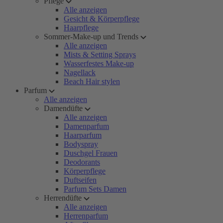
Pflege
Alle anzeigen
Gesicht & Körperpflege
Haarpflege
Sommer-Make-up und Trends
Alle anzeigen
Mists & Setting Sprays
Wasserfestes Make-up
Nagellack
Beach Hair stylen
Parfum
Alle anzeigen
Damendüfte
Alle anzeigen
Damenparfum
Haarparfum
Bodyspray
Duschgel Frauen
Deodorants
Körperpflege
Duftseifen
Parfum Sets Damen
Herrendüfte
Alle anzeigen
Herrenparfum