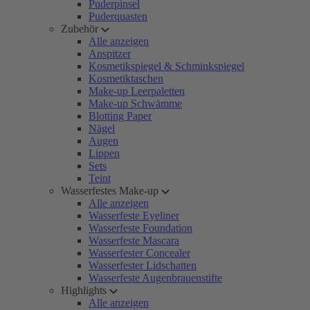
Puderpinsel
Puderquasten
Zubehör
Alle anzeigen
Anspitzer
Kosmetikspiegel & Schminkspiegel
Kosmetiktaschen
Make-up Leerpaletten
Make-up Schwämme
Blotting Paper
Nägel
Augen
Lippen
Sets
Teint
Wasserfestes Make-up
Alle anzeigen
Wasserfeste Eyeliner
Wasserfeste Foundation
Wasserfeste Mascara
Wasserfester Concealer
Wasserfester Lidschatten
Wasserfeste Augenbrauenstifte
Highlights
Alle anzeigen