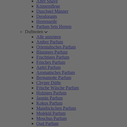
After Shave
Körperpflege
Duschgel Männer
Deodorants
Herrenseife
Parfum Sets Herren
Duftnoten
Alle anzeigen
Amber Parfum
Orientalisches Parfum
Blumiges Parfum
Fruchtiges Parfum
Frisches Parfum
Apfel Parfum
Aromatisches Parfum
Bergamotte Parfum
Chypre Düfte
Frische Wäsche Parfum
Holziges Parfum
Jasmin Parfum
Kokos Parfum
Maiglöckchen Parfum
Molekül Parfum
Moschus Parfum
Oud Parfum