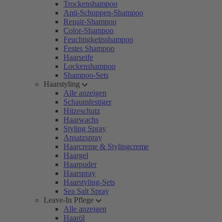
Trockenshampoo
Anti-Schuppen-Shampoo
Repair-Shampoo
Color-Shampoo
Feuchtigkeitsshampoo
Festes Shampoo
Haarseife
Lockenshampoo
Shampoo-Sets
Haarstyling
Alle anzeigen
Schaumfestiger
Hitzeschutz
Haarwachs
Styling Spray
Ansatzspray
Haarcreme & Stylingcreme
Haargel
Haarpuder
Haarspray
Haarstyling-Sets
Sea Salt Spray
Leave-In Pflege
Alle anzeigen
Haaröl