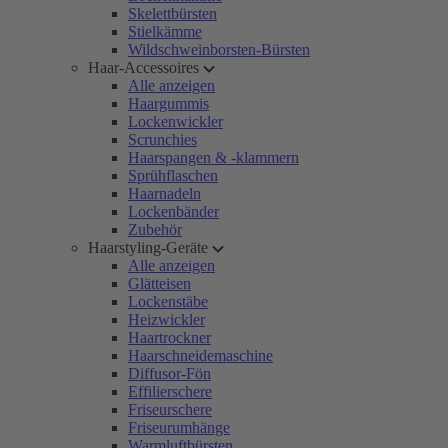
Skelettbürsten
Stielkämme
Wildschweinborsten-Bürsten
Haar-Accessoires
Alle anzeigen
Haargummis
Lockenwickler
Scrunchies
Haarspangen & -klammern
Sprühflaschen
Haarnadeln
Lockenbänder
Zubehör
Haarstyling-Geräte
Alle anzeigen
Glätteisen
Lockenstäbe
Heizwickler
Haartrockner
Haarschneidemaschine
Diffusor-Fön
Effilierschere
Friseurschere
Friseurumhänge
Warmluftbürsten