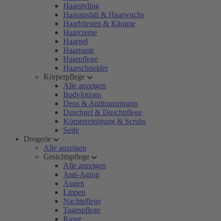
Haarstyling
Haarausfall & Haarwuchs
Haarbürsten & Kämme
Haarcreme
Haargel
Haarpaste
Haarpflege
Haarschneider
Körperpflege
Alle anzeigen
Bodylotions
Deos & Antitranspirants
Duschgel & Duschpflege
Körperreinigung & Scrubs
Seife
Drogerie
Alle anzeigen
Gesichtspflege
Alle anzeigen
Anti-Aging
Augen
Lippen
Nachtpflege
Tagespflege
Rasur