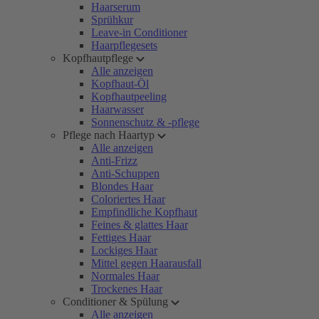
Haarserum
Sprühkur
Leave-in Conditioner
Haarpflegesets
Kopfhautpflege
Alle anzeigen
Kopfhaut-Öl
Kopfhautpeeling
Haarwasser
Sonnenschutz & -pflege
Pflege nach Haartyp
Alle anzeigen
Anti-Frizz
Anti-Schuppen
Blondes Haar
Coloriertes Haar
Empfindliche Kopfhaut
Feines & glattes Haar
Fettiges Haar
Lockiges Haar
Mittel gegen Haarausfall
Normales Haar
Trockenes Haar
Conditioner & Spülung
Alle anzeigen