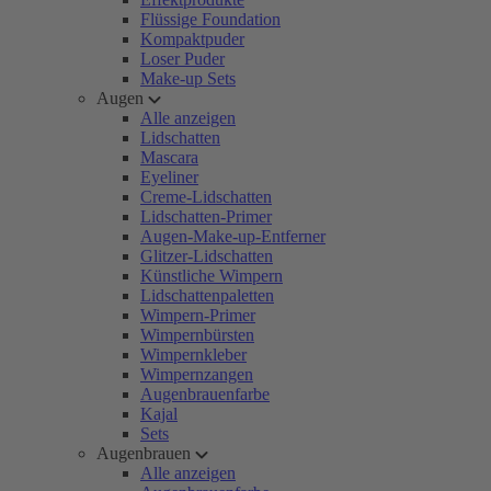
Flüssige Foundation
Kompaktpuder
Loser Puder
Make-up Sets
Augen
Alle anzeigen
Lidschatten
Mascara
Eyeliner
Creme-Lidschatten
Lidschatten-Primer
Augen-Make-up-Entferner
Glitzer-Lidschatten
Künstliche Wimpern
Lidschattenpaletten
Wimpern-Primer
Wimpernbürsten
Wimpernkleber
Wimpernzangen
Augenbrauenfarbe
Kajal
Sets
Augenbrauen
Alle anzeigen