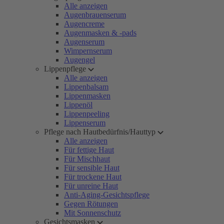
Alle anzeigen
Augenbrauenserum
Augencreme
Augenmasken & -pads
Augenserum
Wimpernserum
Augengel
Lippenpflege
Alle anzeigen
Lippenbalsam
Lippenmasken
Lippenöl
Lippenpeeling
Lippenserum
Pflege nach Hautbedürfnis/Hauttyp
Alle anzeigen
Für fettige Haut
Für Mischhaut
Für sensible Haut
Für trockene Haut
Für unreine Haut
Anti-Aging-Gesichtspflege
Gegen Rötungen
Mit Sonnenschutz
Gesichtsmasken