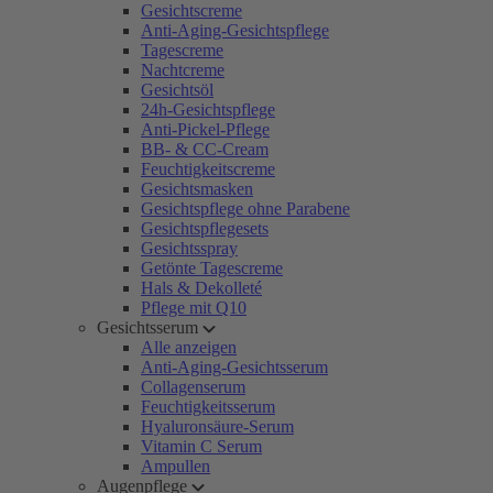
Gesichtscreme
Anti-Aging-Gesichtspflege
Tagescreme
Nachtcreme
Gesichtsöl
24h-Gesichtspflege
Anti-Pickel-Pflege
BB- & CC-Cream
Feuchtigkeitscreme
Gesichtsmasken
Gesichtspflege ohne Parabene
Gesichtspflegesets
Gesichtsspray
Getönte Tagescreme
Hals & Dekolleté
Pflege mit Q10
Gesichtsserum
Alle anzeigen
Anti-Aging-Gesichtsserum
Collagenserum
Feuchtigkeitsserum
Hyaluronsäure-Serum
Vitamin C Serum
Ampullen
Augenpflege