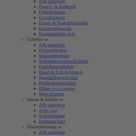
Alle anzeigen
Dusch- & Badesets
Fußpflegesets
Geschenksets
Hand- & Nagelpflegesets
Körperpflegesets
Sonnenschutz-Sets
Zubehör
Alle anzeigen
Körperbürsten
Massagebürsten
Selbstbräungshandschuhe
Fußpflegezubehör
Hand & Fuß-Schmuck
Nagelpflegezubehör
Peelinghandschuhe
Pflege Accessoires
Waschlappen
Sonne & Schutz
Alle anzeigen
After Sun
Selbstbräuner
Sonnenschutz
Haarentfernung
Alle anzeigen