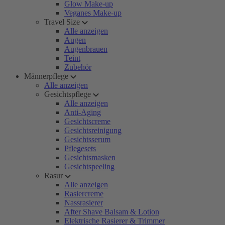
Glow Make-up
Veganes Make-up
Travel Size
Alle anzeigen
Augen
Augenbrauen
Teint
Zubehör
Männerpflege
Alle anzeigen
Gesichtspflege
Alle anzeigen
Anti-Aging
Gesichtscreme
Gesichtsreinigung
Gesichtsserum
Pflegesets
Gesichtsmasken
Gesichtspeeling
Rasur
Alle anzeigen
Rasiercreme
Nassrasierer
After Shave Balsam & Lotion
Elektrische Rasierer & Trimmer