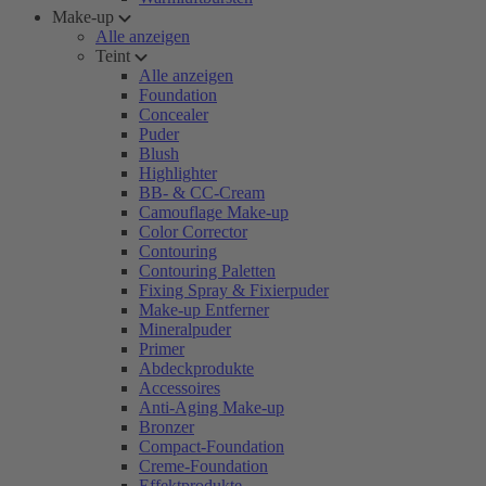
Make-up
Alle anzeigen
Teint
Alle anzeigen
Foundation
Concealer
Puder
Blush
Highlighter
BB- & CC-Cream
Camouflage Make-up
Color Corrector
Contouring
Contouring Paletten
Fixing Spray & Fixierpuder
Make-up Entferner
Mineralpuder
Primer
Abdeckprodukte
Accessoires
Anti-Aging Make-up
Bronzer
Compact-Foundation
Creme-Foundation
Effektprodukte