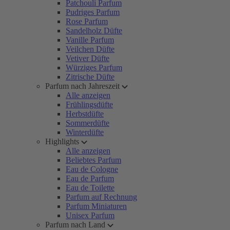
Patchouli Parfum
Pudriges Parfum
Rose Parfum
Sandelholz Düfte
Vanille Parfum
Veilchen Düfte
Vetiver Düfte
Würziges Parfum
Zitrische Düfte
Parfum nach Jahreszeit
Alle anzeigen
Frühlingsdüfte
Herbstdüfte
Sommerdüfte
Winterdüfte
Highlights
Alle anzeigen
Beliebtes Parfum
Eau de Cologne
Eau de Parfum
Eau de Toilette
Parfum auf Rechnung
Parfum Miniaturen
Unisex Parfum
Parfum nach Land