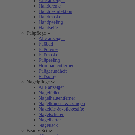
Alle anzeigen
Handcreme
Handdesinfektion
Handmaske
Handpeeling
Handseife
Fußpflege
Alle anzeigen
Fußbad
Fußcreme
Fußmaske
Fußpeeling
Hornhautentferner
Fußgesundheit
Fußspray
Nagelpflege
Alle anzeigen
Nagelfeilen
Nagelhautentferner
Nagelknipser & -zangen
Nagelöle & -pflegestifte
Nagelscheren
Nagelhärter
Nagellack
Beauty Set