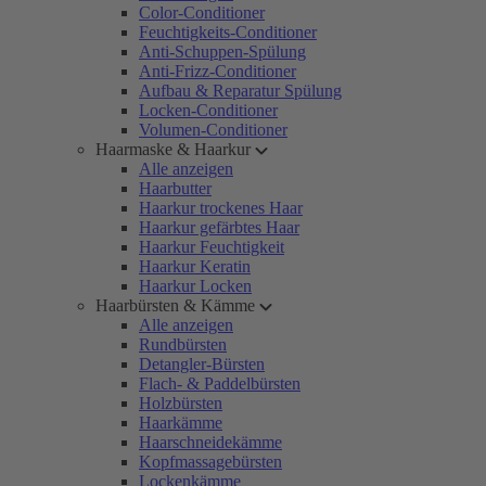
Color-Conditioner
Feuchtigkeits-Conditioner
Anti-Schuppen-Spülung
Anti-Frizz-Conditioner
Aufbau & Reparatur Spülung
Locken-Conditioner
Volumen-Conditioner
Haarmaske & Haarkur
Alle anzeigen
Haarbutter
Haarkur trockenes Haar
Haarkur gefärbtes Haar
Haarkur Feuchtigkeit
Haarkur Keratin
Haarkur Locken
Haarbürsten & Kämme
Alle anzeigen
Rundbürsten
Detangler-Bürsten
Flach- & Paddelbürsten
Holzbürsten
Haarkämme
Haarschneidekämme
Kopfmassagebürsten
Lockenkämme