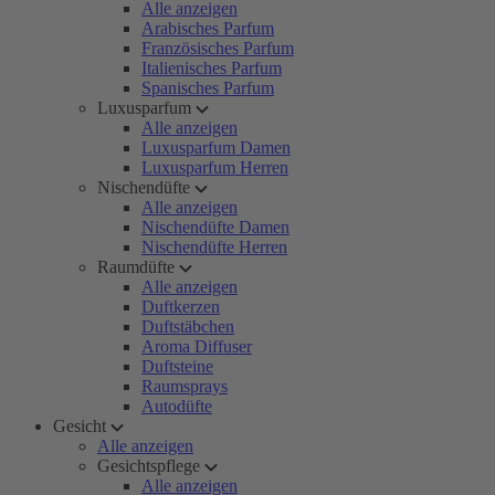
Alle anzeigen
Arabisches Parfum
Französisches Parfum
Italienisches Parfum
Spanisches Parfum
Luxusparfum
Alle anzeigen
Luxusparfum Damen
Luxusparfum Herren
Nischendüfte
Alle anzeigen
Nischendüfte Damen
Nischendüfte Herren
Raumdüfte
Alle anzeigen
Duftkerzen
Duftstäbchen
Aroma Diffuser
Duftsteine
Raumsprays
Autodüfte
Gesicht
Alle anzeigen
Gesichtspflege
Alle anzeigen