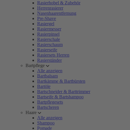
Rasierhobel & Zubehör
Herrenrasierer
Nasenhaarentfernung
Pre-Shave
Rasiergel
Rasiermesser
Rasierpinsel
Rasierschale
Rasierschaum
Rasierseife
Rasiersets Herren
Rasierständer
Bartpflege
Alle anzeigen
Bartbalsam
Bartkämme & Bartbürsten
Bartöle
Bartschneider & Barttrimmer
Bartseife & Bartshampoo
Bartpflegesets
Bartscheren
Haare
Alle anzeigen
Shampoo
Pomade