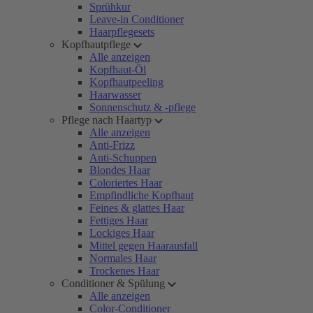
Sprühkur
Leave-in Conditioner
Haarpflegesets
Kopfhautpflege
Alle anzeigen
Kopfhaut-Öl
Kopfhautpeeling
Haarwasser
Sonnenschutz & -pflege
Pflege nach Haartyp
Alle anzeigen
Anti-Frizz
Anti-Schuppen
Blondes Haar
Coloriertes Haar
Empfindliche Kopfhaut
Feines & glattes Haar
Fettiges Haar
Lockiges Haar
Mittel gegen Haarausfall
Normales Haar
Trockenes Haar
Conditioner & Spülung
Alle anzeigen
Color-Conditioner