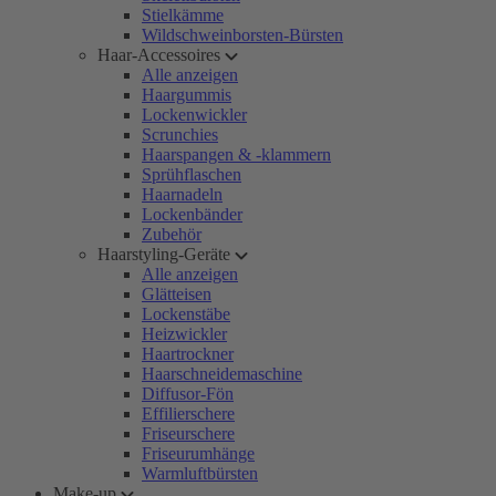
Stielkämme
Wildschweinborsten-Bürsten
Haar-Accessoires
Alle anzeigen
Haargummis
Lockenwickler
Scrunchies
Haarspangen & -klammern
Sprühflaschen
Haarnadeln
Lockenbänder
Zubehör
Haarstyling-Geräte
Alle anzeigen
Glätteisen
Lockenstäbe
Heizwickler
Haartrockner
Haarschneidemaschine
Diffusor-Fön
Effilierschere
Friseurschere
Friseurumhänge
Warmluftbürsten
Make-up