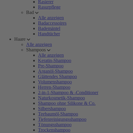
Rasierer
Rasurpflege
Bad
Alle anzeigen
Badaccessoires
Bademäntel
Handtücher
Haare
Alle anzeigen
Shampoos
Alle anzeigen
Keratin-Shampoo
Pre-Shampoo
Arganöl-Shampoo
Glättendes Shampoo
Volumenshampoo
Herren-Shampoo
2-in-1-Shampoo & -Conditioner
Naturkosmetik-Shampoo
Shampoo ohne Silikone & Co.
Silbershampoo
Teebaumöl-Shampoo
Tiefenreinigungsshampoo
Tönungsshampoo
Trockenshampoo