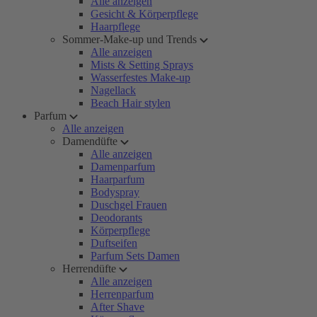
Alle anzeigen
Gesicht & Körperpflege
Haarpflege
Sommer-Make-up und Trends
Alle anzeigen
Mists & Setting Sprays
Wasserfestes Make-up
Nagellack
Beach Hair stylen
Parfum
Alle anzeigen
Damendüfte
Alle anzeigen
Damenparfum
Haarparfum
Bodyspray
Duschgel Frauen
Deodorants
Körperpflege
Duftseifen
Parfum Sets Damen
Herrendüfte
Alle anzeigen
Herrenparfum
After Shave