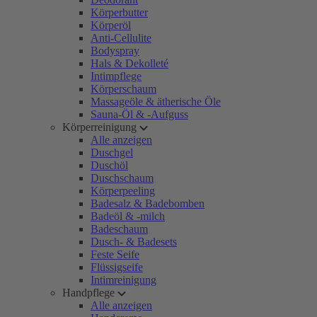
Körperbutter
Körperöl
Anti-Cellulite
Bodyspray
Hals & Dekolleté
Intimpflege
Körperschaum
Massageöle & ätherische Öle
Sauna-Öl & -Aufguss
Körperreinigung
Alle anzeigen
Duschgel
Duschöl
Duschschaum
Körperpeeling
Badesalz & Badebomben
Badeöl & -milch
Badeschaum
Dusch- & Badesets
Feste Seife
Flüssigseife
Intimreinigung
Handpflege
Alle anzeigen