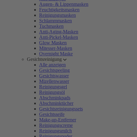
Augen- & Lippenmasken
Feuchtigkeitsmasken
Reinigungsmasken
Schlammmasken
Tuchmasken
Anti-Aging-Masken
Anti-Pickel-Masken
Glow Masken
Mitesser-Masken
Overnight Maske
Gesichtsreinigung
Alle anzeigen
Gesichtspeeling
Gesichtswasser
Mizellenwasser
Reinigungsgel
Reinigungsöl
Abschminkpads
Abschminktücher
Gesichtsreinigungssets
Gesichtsseife
Make-up-Entferner
Reinigungscreme
Reinigungsmilch
Reinigungspuder