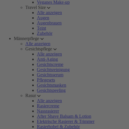
Veganes Make-up
Travel Size
Alle anzeigen
Augen
Augenbrauen
Teint
Zubehör
Männerpflege
Alle anzeigen
Gesichtspflege
Alle anzeigen
Anti-Aging
Gesichtscreme
Gesichtsreinigung
Gesichtsserum
Pflegesets
Gesichtsmasken
Gesichtspeeling
Rasur
Alle anzeigen
Rasiercreme
Nassrasierer
After Shave Balsam & Lotion
Elektrische Rasierer & Trimmer
Rasierhobel & Zubehör