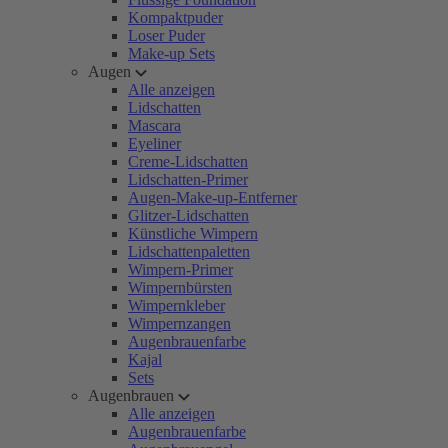
Kompaktpuder
Loser Puder
Make-up Sets
Augen
Alle anzeigen
Lidschatten
Mascara
Eyeliner
Creme-Lidschatten
Lidschatten-Primer
Augen-Make-up-Entferner
Glitzer-Lidschatten
Künstliche Wimpern
Lidschattenpaletten
Wimpern-Primer
Wimpernbürsten
Wimpernkleber
Wimpernzangen
Augenbrauenfarbe
Kajal
Sets
Augenbrauen
Alle anzeigen
Augenbrauenfarbe