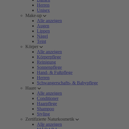
Herren
Unisex
Make-up
Alle anzeigen
Augen
Lippen
Nägel
Teint
Körper
Alle anzeigen
Körperpflege
Reinigung
Sonnenpflege
Hand- & Fußpflege
Herren
Schwangerschafts- & Babypflege
Haare
Alle anzeigen
Conditioner
Haarpflege
Shampoo
Styling
Zertifizierte Naturkosmetik
Alle anzeigen