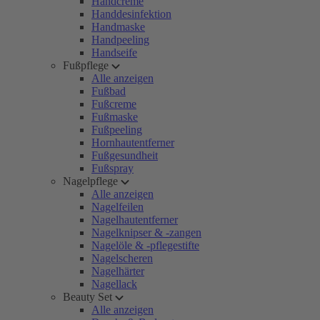
Handcreme
Handdesinfektion
Handmaske
Handpeeling
Handseife
Fußpflege
Alle anzeigen
Fußbad
Fußcreme
Fußmaske
Fußpeeling
Hornhautentferner
Fußgesundheit
Fußspray
Nagelpflege
Alle anzeigen
Nagelfeilen
Nagelhautentferner
Nagelknipser & -zangen
Nagelöle & -pflegestifte
Nagelscheren
Nagelhärter
Nagellack
Beauty Set
Alle anzeigen