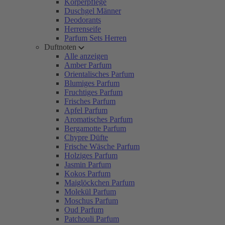
Körperpflege
Duschgel Männer
Deodorants
Herrenseife
Parfum Sets Herren
Duftnoten
Alle anzeigen
Amber Parfum
Orientalisches Parfum
Blumiges Parfum
Fruchtiges Parfum
Frisches Parfum
Apfel Parfum
Aromatisches Parfum
Bergamotte Parfum
Chypre Düfte
Frische Wäsche Parfum
Holziges Parfum
Jasmin Parfum
Kokos Parfum
Maiglöckchen Parfum
Molekül Parfum
Moschus Parfum
Oud Parfum
Patchouli Parfum