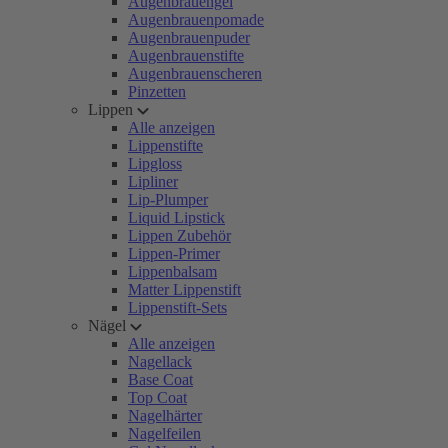
Augenbrauengel
Augenbrauenpomade
Augenbrauenpuder
Augenbrauenstifte
Augenbrauenscheren
Pinzetten
Lippen
Alle anzeigen
Lippenstifte
Lipgloss
Lipliner
Lip-Plumper
Liquid Lipstick
Lippen Zubehör
Lippen-Primer
Lippenbalsam
Matter Lippenstift
Lippenstift-Sets
Nägel
Alle anzeigen
Nagellack
Base Coat
Top Coat
Nagelhärter
Nagelfeilen