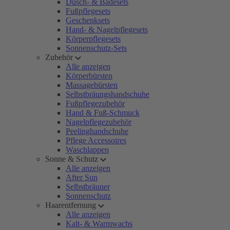
Dusch- & Badesets
Fußpflegesets
Geschenksets
Hand- & Nagelpflegesets
Körperpflegesets
Sonnenschutz-Sets
Zubehör
Alle anzeigen
Körperbürsten
Massagebürsten
Selbstbräungshandschuhe
Fußpflegezubehör
Hand & Fuß-Schmuck
Nagelpflegezubehör
Peelinghandschuhe
Pflege Accessoires
Waschlappen
Sonne & Schutz
Alle anzeigen
After Sun
Selbstbräuner
Sonnenschutz
Haarentfernung
Alle anzeigen
Kalt- & Warmwachs