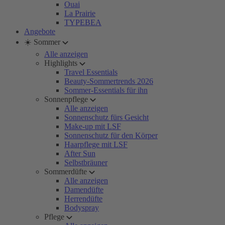
Ouai
La Prairie
TYPEBEA
Angebote
☀️ Sommer
Alle anzeigen
Highlights
Travel Essentials
Beauty-Sommertrends 2026
Sommer-Essentials für ihn
Sonnenpflege
Alle anzeigen
Sonnenschutz fürs Gesicht
Make-up mit LSF
Sonnenschutz für den Körper
Haarpflege mit LSF
After Sun
Selbstbräuner
Sommerdüfte
Alle anzeigen
Damendüfte
Herrendüfte
Bodyspray
Pflege