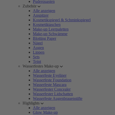
Puderquasten
Zubehör
Alle anzeigen
Anspitzer
Kosmetikspiegel & Schminkspiegel
Kosmetiktaschen
Make-up Leerpaletten
Make-up Schwämme
Blotting Paper
Nägel
Augen
Lippen
Sets
Teint
Wasserfestes Make-up
Alle anzeigen
Wasserfeste Eyeliner
Wasserfeste Foundation
Wasserfeste Mascara
Wasserfester Concealer
Wasserfester Lidschatten
Wasserfeste Augenbrauenstifte
Highlights
Alle anzeigen
Glow Make-up