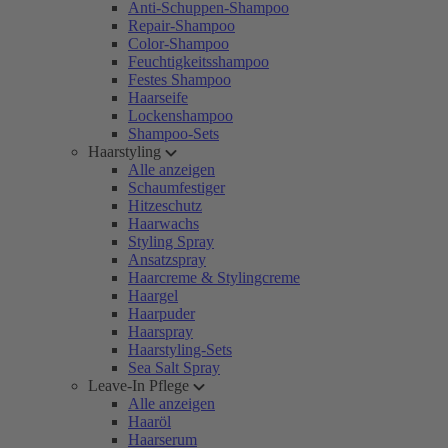
Anti-Schuppen-Shampoo
Repair-Shampoo
Color-Shampoo
Feuchtigkeitsshampoo
Festes Shampoo
Haarseife
Lockenshampoo
Shampoo-Sets
Haarstyling
Alle anzeigen
Schaumfestiger
Hitzeschutz
Haarwachs
Styling Spray
Ansatzspray
Haarcreme & Stylingcreme
Haargel
Haarpuder
Haarspray
Haarstyling-Sets
Sea Salt Spray
Leave-In Pflege
Alle anzeigen
Haaröl
Haarserum