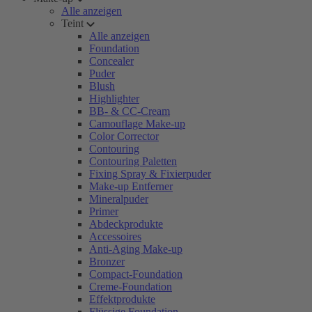
Alle anzeigen
Teint
Alle anzeigen
Foundation
Concealer
Puder
Blush
Highlighter
BB- & CC-Cream
Camouflage Make-up
Color Corrector
Contouring
Contouring Paletten
Fixing Spray & Fixierpuder
Make-up Entferner
Mineralpuder
Primer
Abdeckprodukte
Accessoires
Anti-Aging Make-up
Bronzer
Compact-Foundation
Creme-Foundation
Effektprodukte
Flüssige Foundation