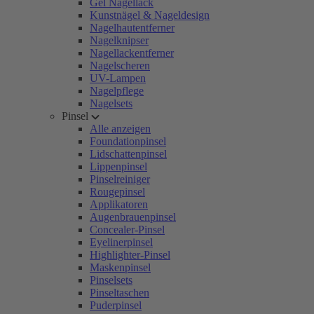
Gel Nagellack
Kunstnägel & Nageldesign
Nagelhautentferner
Nagelknipser
Nagellackentferner
Nagelscheren
UV-Lampen
Nagelpflege
Nagelsets
Pinsel
Alle anzeigen
Foundationpinsel
Lidschattenpinsel
Lippenpinsel
Pinselreiniger
Rougepinsel
Applikatoren
Augenbrauenpinsel
Concealer-Pinsel
Eyelinerpinsel
Highlighter-Pinsel
Maskenpinsel
Pinselsets
Pinseltaschen
Puderpinsel