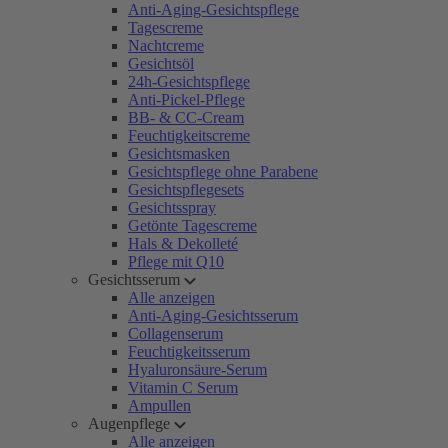
Anti-Aging-Gesichtspflege
Tagescreme
Nachtcreme
Gesichtsöl
24h-Gesichtspflege
Anti-Pickel-Pflege
BB- & CC-Cream
Feuchtigkeitscreme
Gesichtsmasken
Gesichtspflege ohne Parabene
Gesichtspflegesets
Gesichtsspray
Getönte Tagescreme
Hals & Dekolleté
Pflege mit Q10
Gesichtsserum
Alle anzeigen
Anti-Aging-Gesichtsserum
Collagenserum
Feuchtigkeitsserum
Hyaluronsäure-Serum
Vitamin C Serum
Ampullen
Augenpflege
Alle anzeigen