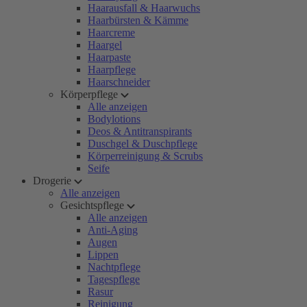
Haarausfall & Haarwuchs
Haarbürsten & Kämme
Haarcreme
Haargel
Haarpaste
Haarpflege
Haarschneider
Körperpflege
Alle anzeigen
Bodylotions
Deos & Antitranspirants
Duschgel & Duschpflege
Körperreinigung & Scrubs
Seife
Drogerie
Alle anzeigen
Gesichtspflege
Alle anzeigen
Anti-Aging
Augen
Lippen
Nachtpflege
Tagespflege
Rasur
Reinigung