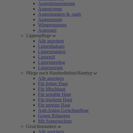
Augenbrauenserum
Augencreme
Augenmasken & -pads
Augenserum
Wimpernserum
Augengel
Lippenpflege
Alle anzeigen
Lippenbalsam
Lippenmasken
Lippenöl
Lippenpeeling
Lippenserum
Pflege nach Hautbedürfnis/Hauttyp
Alle anzeigen
Für fettige Haut
Für Mischhaut
Für sensible Haut
Für trockene Haut
Für unreine Haut
Anti-Aging-Gesichtspflege
Gegen Rötungen
Mit Sonnenschutz
Gesichtsmasken
Alle anzeigen