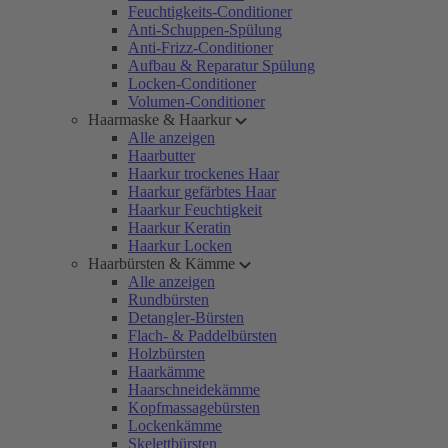
Feuchtigkeits-Conditioner
Anti-Schuppen-Spülung
Anti-Frizz-Conditioner
Aufbau & Reparatur Spülung
Locken-Conditioner
Volumen-Conditioner
Haarmaske & Haarkur
Alle anzeigen
Haarbutter
Haarkur trockenes Haar
Haarkur gefärbtes Haar
Haarkur Feuchtigkeit
Haarkur Keratin
Haarkur Locken
Haarbürsten & Kämme
Alle anzeigen
Rundbürsten
Detangler-Bürsten
Flach- & Paddelbürsten
Holzbürsten
Haarkämme
Haarschneidekämme
Kopfmassagebürsten
Lockenkämme
Skelettbürsten