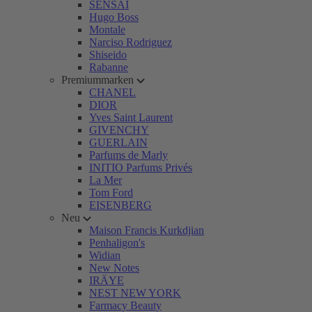
SENSAI
Hugo Boss
Montale
Narciso Rodriguez
Shiseido
Rabanne
Premiummarken
CHANEL
DIOR
Yves Saint Laurent
GIVENCHY
GUERLAIN
Parfums de Marly
INITIO Parfums Privés
La Mer
Tom Ford
EISENBERG
Neu
Maison Francis Kurkdjian
Penhaligon's
Widian
New Notes
IRÄYE
NEST NEW YORK
Farmacy Beauty