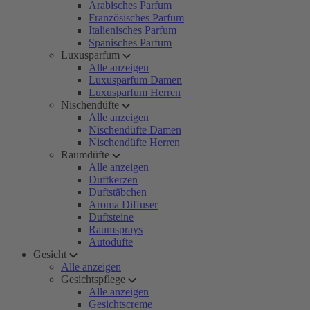
Arabisches Parfum
Französisches Parfum
Italienisches Parfum
Spanisches Parfum
Luxusparfum
Alle anzeigen
Luxusparfum Damen
Luxusparfum Herren
Nischendüfte
Alle anzeigen
Nischendüfte Damen
Nischendüfte Herren
Raumdüfte
Alle anzeigen
Duftkerzen
Duftstäbchen
Aroma Diffuser
Duftsteine
Raumsprays
Autodüfte
Gesicht
Alle anzeigen
Gesichtspflege
Alle anzeigen
Gesichtscreme