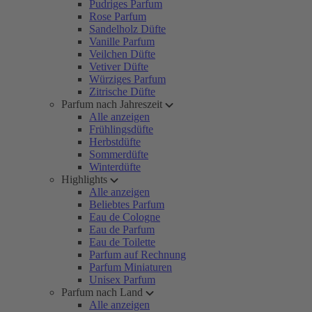
Pudriges Parfum
Rose Parfum
Sandelholz Düfte
Vanille Parfum
Veilchen Düfte
Vetiver Düfte
Würziges Parfum
Zitrische Düfte
Parfum nach Jahreszeit
Alle anzeigen
Frühlingsdüfte
Herbstdüfte
Sommerdüfte
Winterdüfte
Highlights
Alle anzeigen
Beliebtes Parfum
Eau de Cologne
Eau de Parfum
Eau de Toilette
Parfum auf Rechnung
Parfum Miniaturen
Unisex Parfum
Parfum nach Land
Alle anzeigen