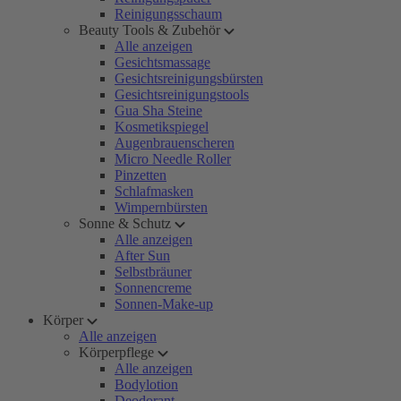
Reinigungsschaum
Beauty Tools & Zubehör
Alle anzeigen
Gesichtsmassage
Gesichtsreinigungsbürsten
Gesichtsreinigungstools
Gua Sha Steine
Kosmetikspiegel
Augenbrauenscheren
Micro Needle Roller
Pinzetten
Schlafmasken
Wimpernbürsten
Sonne & Schutz
Alle anzeigen
After Sun
Selbstbräuner
Sonnencreme
Sonnen-Make-up
Körper
Alle anzeigen
Körperpflege
Alle anzeigen
Bodylotion
Deodorant