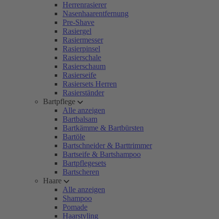
Herrenrasierer
Nasenhaarentfernung
Pre-Shave
Rasiergel
Rasiermesser
Rasierpinsel
Rasierschale
Rasierschaum
Rasierseife
Rasiersets Herren
Rasierständer
Bartpflege
Alle anzeigen
Bartbalsam
Bartkämme & Bartbürsten
Bartöle
Bartschneider & Barttrimmer
Bartseife & Bartshampoo
Bartpflegesets
Bartscheren
Haare
Alle anzeigen
Shampoo
Pomade
Haarstyling