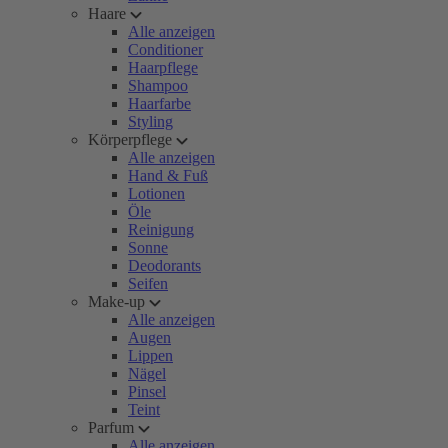
Haare
Alle anzeigen
Conditioner
Haarpflege
Shampoo
Haarfarbe
Styling
Körperpflege
Alle anzeigen
Hand & Fuß
Lotionen
Öle
Reinigung
Sonne
Deodorants
Seifen
Make-up
Alle anzeigen
Augen
Lippen
Nägel
Pinsel
Teint
Parfum
Alle anzeigen