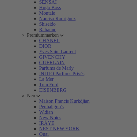
SENSAI
Hugo Boss
Montale
Narciso Rodriguez
Shiseido
Rabanne
Premiummarken
CHANEL
DIOR
Yves Saint Laurent
GIVENCHY
GUERLAIN
Parfums de Marly
INITIO Parfums Privés
La Mer
Tom Ford
EISENBERG
Neu
Maison Francis Kurkdjian
Penhaligon's
Widian
New Notes
IRÄYE
NEST NEW YORK
Ouai