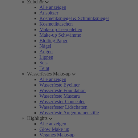
Zubehör
Alle anzeigen
Anspitzer
Kosmetikspiegel & Schminkspiegel
Kosmetiktaschen
Make-up Leerpaletten
Make-up Schwämme
Blotting Paper
Nägel
Augen
Lippen
Sets
Teint
Wasserfestes Make-up
Alle anzeigen
Wasserfeste Eyeliner
Wasserfeste Foundation
Wasserfeste Mascara
Wasserfester Concealer
Wasserfester Lidschatten
Wasserfeste Augenbrauenstifte
Highlights
Alle anzeigen
Glow Make-up
Veganes Make-up