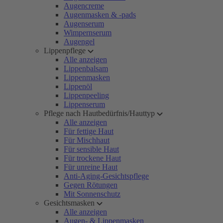
Augencreme
Augenmasken & -pads
Augenserum
Wimpernserum
Augengel
Lippenpflege
Alle anzeigen
Lippenbalsam
Lippenmasken
Lippenöl
Lippenpeeling
Lippenserum
Pflege nach Hautbedürfnis/Hauttyp
Alle anzeigen
Für fettige Haut
Für Mischhaut
Für sensible Haut
Für trockene Haut
Für unreine Haut
Anti-Aging-Gesichtspflege
Gegen Rötungen
Mit Sonnenschutz
Gesichtsmasken
Alle anzeigen
Augen- & Lippenmasken