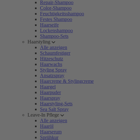
Repair-Shampoo
Color-Shampoo
Feuchtigkeitsshampoo
Festes Shampoo
Haarseife
Lockenshampoo
Shampoo-Sets
Haarstyling
Alle anzeigen
Schaumfestiger
Hitzeschutz
Haarwachs
Styling Spray
Ansatzspray
Haarcreme & Stylingcreme
Haargel
Haarpuder
Haarspray
Haarstyling-Sets
Sea Salt Spray
Leave-In Pflege
Alle anzeigen
Haaröl
Haarserum
Sprühkur