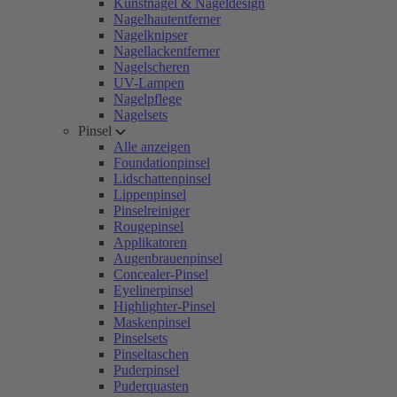
Kunstnägel & Nageldesign
Nagelhautentferner
Nagelknipser
Nagellackentferner
Nagelscheren
UV-Lampen
Nagelpflege
Nagelsets
Pinsel
Alle anzeigen
Foundationpinsel
Lidschattenpinsel
Lippenpinsel
Pinselreiniger
Rougepinsel
Applikatoren
Augenbrauenpinsel
Concealer-Pinsel
Eyelinerpinsel
Highlighter-Pinsel
Maskenpinsel
Pinselsets
Pinseltaschen
Puderpinsel
Puderquasten