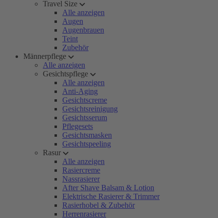
Travel Size
Alle anzeigen
Augen
Augenbrauen
Teint
Zubehör
Männerpflege
Alle anzeigen
Gesichtspflege
Alle anzeigen
Anti-Aging
Gesichtscreme
Gesichtsreinigung
Gesichtsserum
Pflegesets
Gesichtsmasken
Gesichtspeeling
Rasur
Alle anzeigen
Rasiercreme
Nassrasierer
After Shave Balsam & Lotion
Elektrische Rasierer & Trimmer
Rasierhobel & Zubehör
Herrenrasierer