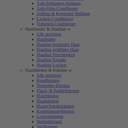
Anti-Schuppen-Spülung
Anti-Frizz-Conditioner
Aufbau & Reparatur Spülung
Locken-Conditioner
Volumen-Conditioner
Haarmaske & Haarkur
Alle anzeigen
Haarbutter
Haarkur trockenes Haar
Haarkur gefärbtes Haar
Haarkur Feuchtigkeit
Haarkur Keratin
Haarkur Locken
Haarbürsten & Kämme
Alle anzeigen
Rundbürsten
Detangler-Bürsten
Flach- & Paddelbürsten
Holzbürsten
Haarkämme
Haarschneidekämme
Kopfmassagebürsten
Lockenkämme
Skelettbürsten
Stielkämme