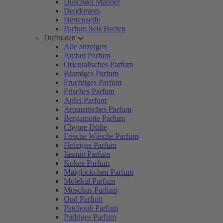
Duschgel Männer
Deodorants
Herrenseife
Parfum Sets Herren
Duftnoten
Alle anzeigen
Amber Parfum
Orientalisches Parfum
Blumiges Parfum
Fruchtiges Parfum
Frisches Parfum
Apfel Parfum
Aromatisches Parfum
Bergamotte Parfum
Chypre Düfte
Frische Wäsche Parfum
Holziges Parfum
Jasmin Parfum
Kokos Parfum
Maiglöckchen Parfum
Molekül Parfum
Moschus Parfum
Oud Parfum
Patchouli Parfum
Pudriges Parfum