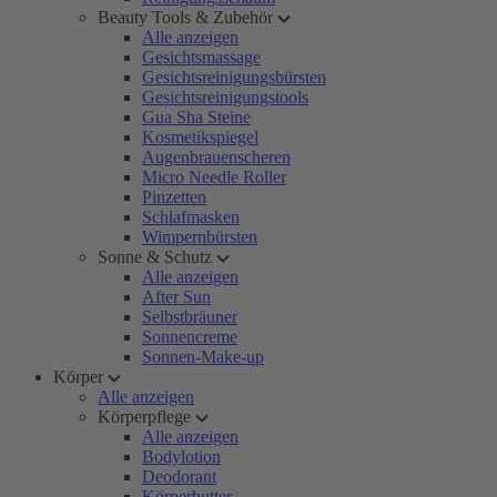
Beauty Tools & Zubehör
Alle anzeigen
Gesichtsmassage
Gesichtsreinigungsbürsten
Gesichtsreinigungstools
Gua Sha Steine
Kosmetikspiegel
Augenbrauenscheren
Micro Needle Roller
Pinzetten
Schlafmasken
Wimpernbürsten
Sonne & Schutz
Alle anzeigen
After Sun
Selbstbräuner
Sonnencreme
Sonnen-Make-up
Körper
Alle anzeigen
Körperpflege
Alle anzeigen
Bodylotion
Deodorant
Körperbutter