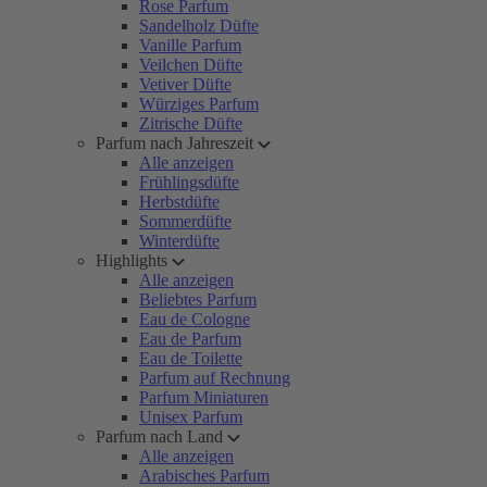
Rose Parfum
Sandelholz Düfte
Vanille Parfum
Veilchen Düfte
Vetiver Düfte
Würziges Parfum
Zitrische Düfte
Parfum nach Jahreszeit
Alle anzeigen
Frühlingsdüfte
Herbstdüfte
Sommerdüfte
Winterdüfte
Highlights
Alle anzeigen
Beliebtes Parfum
Eau de Cologne
Eau de Parfum
Eau de Toilette
Parfum auf Rechnung
Parfum Miniaturen
Unisex Parfum
Parfum nach Land
Alle anzeigen
Arabisches Parfum