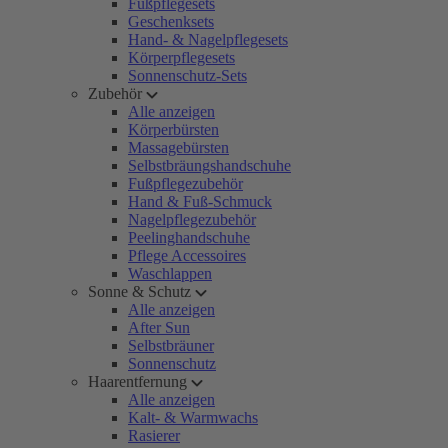
Fußpflegesets
Geschenksets
Hand- & Nagelpflegesets
Körperpflegesets
Sonnenschutz-Sets
Zubehör
Alle anzeigen
Körperbürsten
Massagebürsten
Selbstbräungshandschuhe
Fußpflegezubehör
Hand & Fuß-Schmuck
Nagelpflegezubehör
Peelinghandschuhe
Pflege Accessoires
Waschlappen
Sonne & Schutz
Alle anzeigen
After Sun
Selbstbräuner
Sonnenschutz
Haarentfernung
Alle anzeigen
Kalt- & Warmwachs
Rasierer