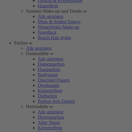
Gesicht & Körperpflege
Haarpflege
Sommer-Make-up und Trends
Alle anzeigen
Mists & Setting Sprays
Wasserfestes Make-up
Nagellack
Beach Hair stylen
Parfum
Alle anzeigen
Damendüfte
Alle anzeigen
Damenparfum
Haarparfum
Bodyspray
Duschgel Frauen
Deodorants
Körperpflege
Duftseifen
Parfum Sets Damen
Herrendüfte
Alle anzeigen
Herrenparfum
After Shave
Körperpflege