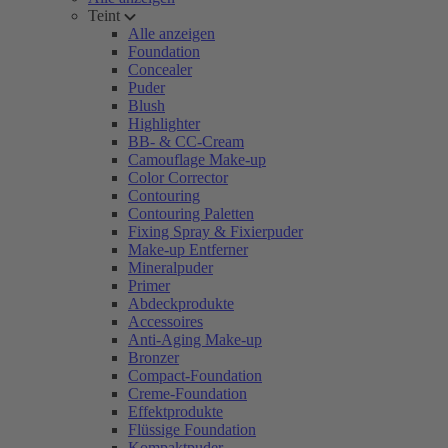
Teint
Alle anzeigen
Foundation
Concealer
Puder
Blush
Highlighter
BB- & CC-Cream
Camouflage Make-up
Color Corrector
Contouring
Contouring Paletten
Fixing Spray & Fixierpuder
Make-up Entferner
Mineralpuder
Primer
Abdeckprodukte
Accessoires
Anti-Aging Make-up
Bronzer
Compact-Foundation
Creme-Foundation
Effektprodukte
Flüssige Foundation
Kompaktpuder