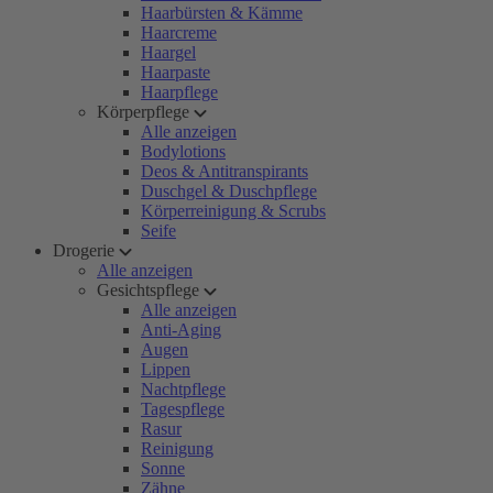
Haarbürsten & Kämme
Haarcreme
Haargel
Haarpaste
Haarpflege
Körperpflege
Alle anzeigen
Bodylotions
Deos & Antitranspirants
Duschgel & Duschpflege
Körperreinigung & Scrubs
Seife
Drogerie
Alle anzeigen
Gesichtspflege
Alle anzeigen
Anti-Aging
Augen
Lippen
Nachtpflege
Tagespflege
Rasur
Reinigung
Sonne
Zähne