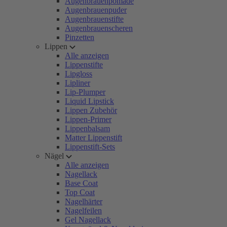
Augenbrauenpomade
Augenbrauenpuder
Augenbrauenstifte
Augenbrauenscheren
Pinzetten
Lippen
Alle anzeigen
Lippenstifte
Lipgloss
Lipliner
Lip-Plumper
Liquid Lipstick
Lippen Zubehör
Lippen-Primer
Lippenbalsam
Matter Lippenstift
Lippenstift-Sets
Nägel
Alle anzeigen
Nagellack
Base Coat
Top Coat
Nagelhärter
Nagelfeilen
Gel Nagellack