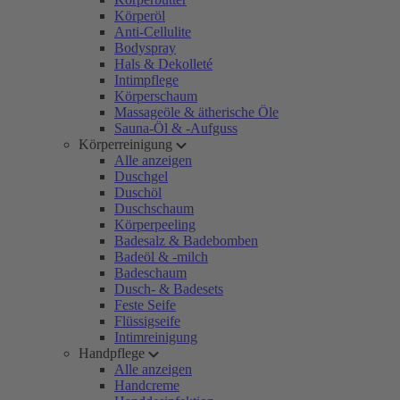
Körperöl
Anti-Cellulite
Bodyspray
Hals & Dekolleté
Intimpflege
Körperschaum
Massageöle & ätherische Öle
Sauna-Öl & -Aufguss
Körperreinigung
Alle anzeigen
Duschgel
Duschöl
Duschschaum
Körperpeeling
Badesalz & Badebomben
Badeöl & -milch
Badeschaum
Dusch- & Badesets
Feste Seife
Flüssigseife
Intimreinigung
Handpflege
Alle anzeigen
Handcreme