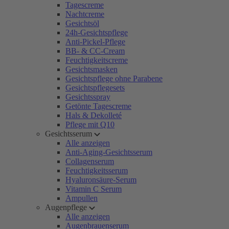
Tagescreme
Nachtcreme
Gesichtsöl
24h-Gesichtspflege
Anti-Pickel-Pflege
BB- & CC-Cream
Feuchtigkeitscreme
Gesichtsmasken
Gesichtspflege ohne Parabene
Gesichtspflegesets
Gesichtsspray
Getönte Tagescreme
Hals & Dekolleté
Pflege mit Q10
Gesichtsserum
Alle anzeigen
Anti-Aging-Gesichtsserum
Collagenserum
Feuchtigkeitsserum
Hyaluronsäure-Serum
Vitamin C Serum
Ampullen
Augenpflege
Alle anzeigen
Augenbrauenserum