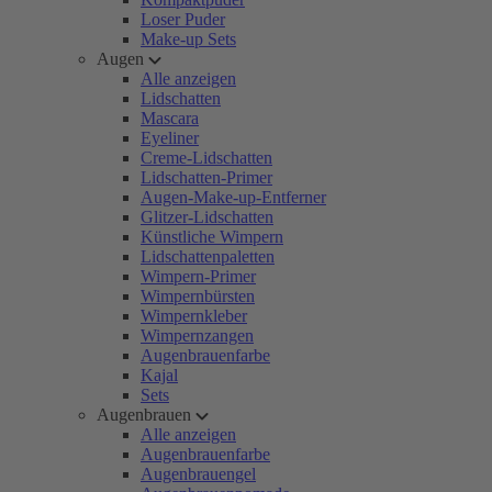
Loser Puder
Make-up Sets
Augen
Alle anzeigen
Lidschatten
Mascara
Eyeliner
Creme-Lidschatten
Lidschatten-Primer
Augen-Make-up-Entferner
Glitzer-Lidschatten
Künstliche Wimpern
Lidschattenpaletten
Wimpern-Primer
Wimpernbürsten
Wimpernkleber
Wimpernzangen
Augenbrauenfarbe
Kajal
Sets
Augenbrauen
Alle anzeigen
Augenbrauenfarbe
Augenbrauengel