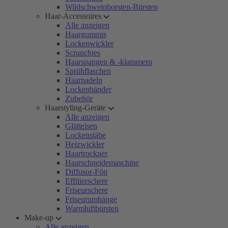
Wildschweinborsten-Bürsten
Haar-Accessoires
Alle anzeigen
Haargummis
Lockenwickler
Scrunchies
Haarspangen & -klammern
Sprühflaschen
Haarnadeln
Lockenbänder
Zubehör
Haarstyling-Geräte
Alle anzeigen
Glätteisen
Lockenstäbe
Heizwickler
Haartrockner
Haarschneidemaschine
Diffusor-Fön
Effilierschere
Friseurschere
Friseurumhänge
Warmluftbürsten
Make-up
Alle anzeigen