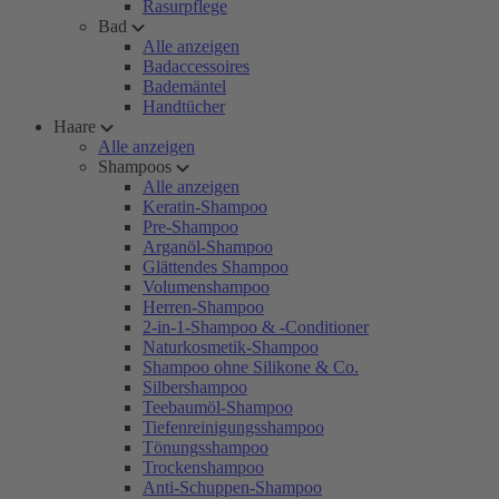
Rasurpflege
Bad
Alle anzeigen
Badaccessoires
Bademäntel
Handtücher
Haare
Alle anzeigen
Shampoos
Alle anzeigen
Keratin-Shampoo
Pre-Shampoo
Arganöl-Shampoo
Glättendes Shampoo
Volumenshampoo
Herren-Shampoo
2-in-1-Shampoo & -Conditioner
Naturkosmetik-Shampoo
Shampoo ohne Silikone & Co.
Silbershampoo
Teebaumöl-Shampoo
Tiefenreinigungsshampoo
Tönungsshampoo
Trockenshampoo
Anti-Schuppen-Shampoo