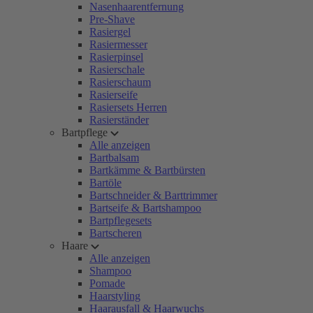
Nasenhaarentfernung
Pre-Shave
Rasiergel
Rasiermesser
Rasierpinsel
Rasierschale
Rasierschaum
Rasierseife
Rasiersets Herren
Rasierständer
Bartpflege
Alle anzeigen
Bartbalsam
Bartkämme & Bartbürsten
Bartöle
Bartschneider & Barttrimmer
Bartseife & Bartshampoo
Bartpflegesets
Bartscheren
Haare
Alle anzeigen
Shampoo
Pomade
Haarstyling
Haarausfall & Haarwuchs