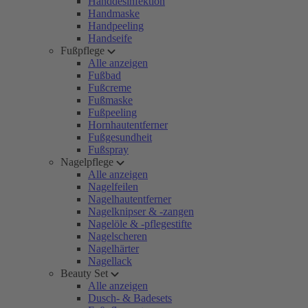
Handdesinfektion
Handmaske
Handpeeling
Handseife
Fußpflege
Alle anzeigen
Fußbad
Fußcreme
Fußmaske
Fußpeeling
Hornhautentferner
Fußgesundheit
Fußspray
Nagelpflege
Alle anzeigen
Nagelfeilen
Nagelhautentferner
Nagelknipser & -zangen
Nagelöle & -pflegestifte
Nagelscheren
Nagelhärter
Nagellack
Beauty Set
Alle anzeigen
Dusch- & Badesets