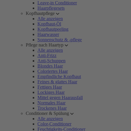
Leave-in Conditioner
Haarpflegesets
Kopfhautpflege
Alle anzeigen
Kopfhaut-Öl
Kopfhautpeeling
Haarwasser
Sonnenschutz & -pflege
Pflege nach Haartyp
Alle anzeigen
Anti-Frizz
Anti-Schuppen
Blondes Haar
Coloriertes Haar
Empfindliche Kopfhaut
Feines & glattes Haar
Fettiges Haar
Lockiges Haar
Mittel gegen Haarausfall
Normales Haar
Trockenes Haar
Conditioner & Spülung
Alle anzeigen
Color-Conditioner
Feuchtigkeits-Conditioner