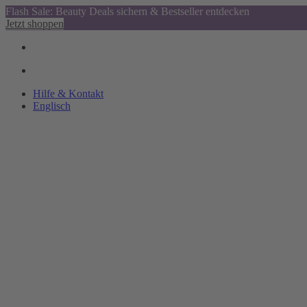
Flash Sale: Beauty Deals sichern & Bestseller entdecken
Jetzt shoppen
Hilfe & Kontakt
Englisch