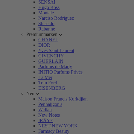
SENSAI
Hugo Boss
Montale
Narciso Rodriguez
Shiseido
Rabanne
Premiummarken
CHANEL
DIOR
Yves Saint Laurent
GIVENCHY
GUERLAIN
Parfums de Marly
INITIO Parfums Privés
La Mer
Tom Ford
EISENBERG
Neu
Maison Francis Kurkdjian
Penhaligon's
Widian
New Notes
IRÄYE
NEST NEW YORK
Farmacy Beauty