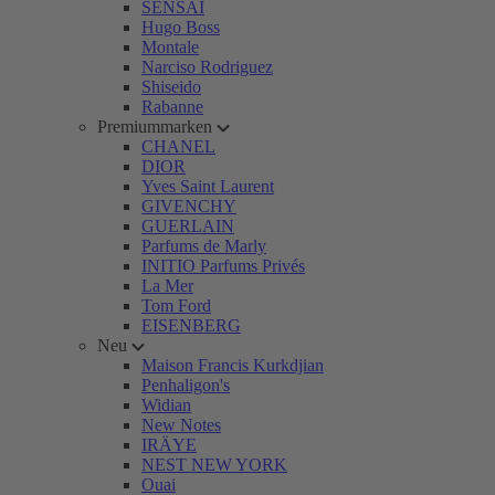
SENSAI
Hugo Boss
Montale
Narciso Rodriguez
Shiseido
Rabanne
Premiummarken
CHANEL
DIOR
Yves Saint Laurent
GIVENCHY
GUERLAIN
Parfums de Marly
INITIO Parfums Privés
La Mer
Tom Ford
EISENBERG
Neu
Maison Francis Kurkdjian
Penhaligon's
Widian
New Notes
IRÄYE
NEST NEW YORK
Ouai