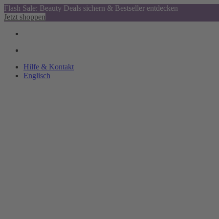
Flash Sale: Beauty Deals sichern & Bestseller entdecken
Jetzt shoppen
Hilfe & Kontakt
Englisch