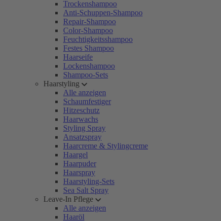
Trockenshampoo
Anti-Schuppen-Shampoo
Repair-Shampoo
Color-Shampoo
Feuchtigkeitsshampoo
Festes Shampoo
Haarseife
Lockenshampoo
Shampoo-Sets
Haarstyling
Alle anzeigen
Schaumfestiger
Hitzeschutz
Haarwachs
Styling Spray
Ansatzspray
Haarcreme & Stylingcreme
Haargel
Haarpuder
Haarspray
Haarstyling-Sets
Sea Salt Spray
Leave-In Pflege
Alle anzeigen
Haaröl