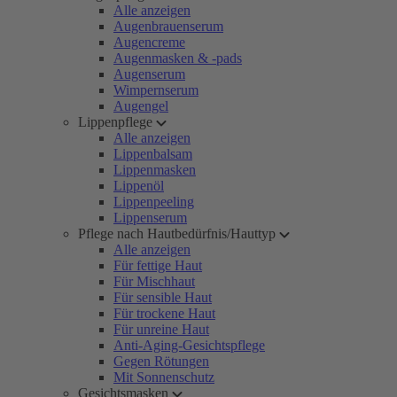
Alle anzeigen
Augenbrauenserum
Augencreme
Augenmasken & -pads
Augenserum
Wimpernserum
Augengel
Lippenpflege
Alle anzeigen
Lippenbalsam
Lippenmasken
Lippenöl
Lippenpeeling
Lippenserum
Pflege nach Hautbedürfnis/Hauttyp
Alle anzeigen
Für fettige Haut
Für Mischhaut
Für sensible Haut
Für trockene Haut
Für unreine Haut
Anti-Aging-Gesichtspflege
Gegen Rötungen
Mit Sonnenschutz
Gesichtsmasken