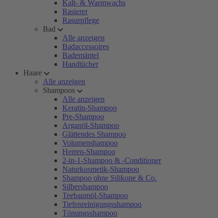
Kalt- & Warmwachs
Rasierer
Rasurpflege
Bad
Alle anzeigen
Badaccessoires
Bademäntel
Handtücher
Haare
Alle anzeigen
Shampoos
Alle anzeigen
Keratin-Shampoo
Pre-Shampoo
Arganöl-Shampoo
Glättendes Shampoo
Volumenshampoo
Herren-Shampoo
2-in-1-Shampoo & -Conditioner
Naturkosmetik-Shampoo
Shampoo ohne Silikone & Co.
Silbershampoo
Teebaumöl-Shampoo
Tiefenreinigungsshampoo
Tönungsshampoo