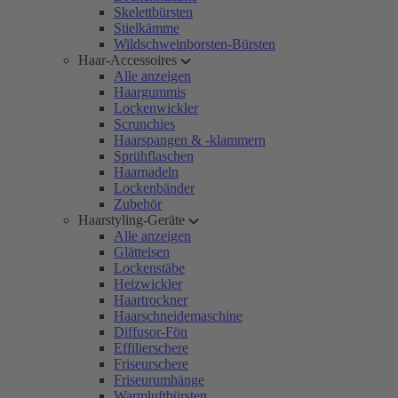
Skelettbürsten
Stielkämme
Wildschweinborsten-Bürsten
Haar-Accessoires
Alle anzeigen
Haargummis
Lockenwickler
Scrunchies
Haarspangen & -klammern
Sprühflaschen
Haarnadeln
Lockenbänder
Zubehör
Haarstyling-Geräte
Alle anzeigen
Glätteisen
Lockenstäbe
Heizwickler
Haartrockner
Haarschneidemaschine
Diffusor-Fön
Effilierschere
Friseurschere
Friseurumhänge
Warmluftbürsten