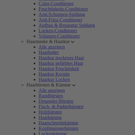
Color-Conditioner
Feuchtigkeits-Conditioner
Anti-Schuppen-Spülung
Anti-Frizz-Conditioner
Aufbau & Reparatur Spülung
Locken-Conditioner
Volumen-Conditioner
Haarmaske & Haarkur
Alle anzeigen
Haarbutter
Haarkur trockenes Haar
Haarkur gefärbtes Haar
Haarkur Feuchtigkeit
Haarkur Keratin
Haarkur Locken
Haarbürsten & Kämme
Alle anzeigen
Rundbürsten
Detangler-Bürsten
Flach- & Paddelbürsten
Holzbürsten
Haarkämme
Haarschneidekämme
Kopfmassagebürsten
Lockenkämme