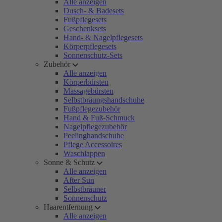
Alle anzeigen
Dusch- & Badesets
Fußpflegesets
Geschenksets
Hand- & Nagelpflegesets
Körperpflegesets
Sonnenschutz-Sets
Zubehör
Alle anzeigen
Körperbürsten
Massagebürsten
Selbstbräungshandschuhe
Fußpflegezubehör
Hand & Fuß-Schmuck
Nagelpflegezubehör
Peelinghandschuhe
Pflege Accessoires
Waschlappen
Sonne & Schutz
Alle anzeigen
After Sun
Selbstbräuner
Sonnenschutz
Haarentfernung
Alle anzeigen