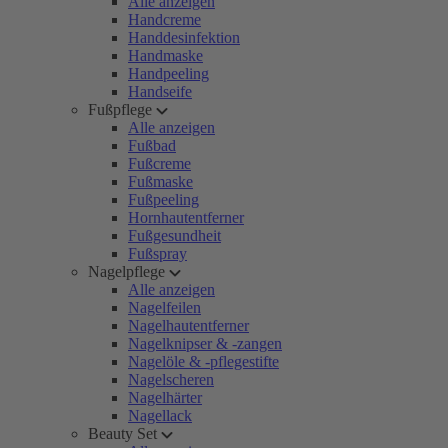
Alle anzeigen
Handcreme
Handdesinfektion
Handmaske
Handpeeling
Handseife
Fußpflege
Alle anzeigen
Fußbad
Fußcreme
Fußmaske
Fußpeeling
Hornhautentferner
Fußgesundheit
Fußspray
Nagelpflege
Alle anzeigen
Nagelfeilen
Nagelhautentferner
Nagelknipser & -zangen
Nagelöle & -pflegestifte
Nagelscheren
Nagelhärter
Nagellack
Beauty Set