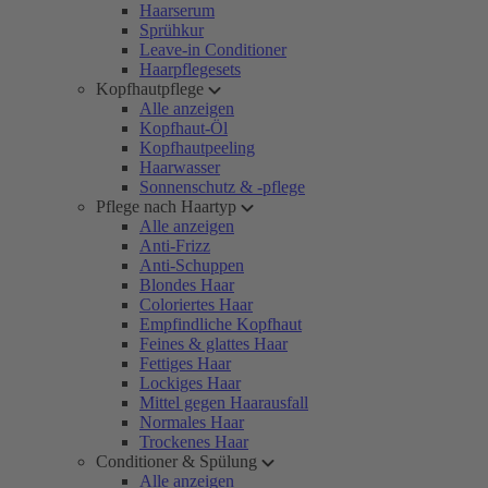
Haarserum
Sprühkur
Leave-in Conditioner
Haarpflegesets
Kopfhautpflege
Alle anzeigen
Kopfhaut-Öl
Kopfhautpeeling
Haarwasser
Sonnenschutz & -pflege
Pflege nach Haartyp
Alle anzeigen
Anti-Frizz
Anti-Schuppen
Blondes Haar
Coloriertes Haar
Empfindliche Kopfhaut
Feines & glattes Haar
Fettiges Haar
Lockiges Haar
Mittel gegen Haarausfall
Normales Haar
Trockenes Haar
Conditioner & Spülung
Alle anzeigen