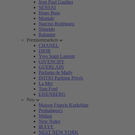
Jean Paul Gaultier
SENSAI
Hugo Boss
Montale
Narciso Rodriguez
Shiseido
Rabanne
Premiummarken
CHANEL
DIOR
Yves Saint Laurent
GIVENCHY
GUERLAIN
Parfums de Marly
INITIO Parfums Privés
La Mer
Tom Ford
EISENBERG
Neu
Maison Francis Kurkdjian
Penhaligon's
Widian
New Notes
IRÄYE
NEST NEW YORK