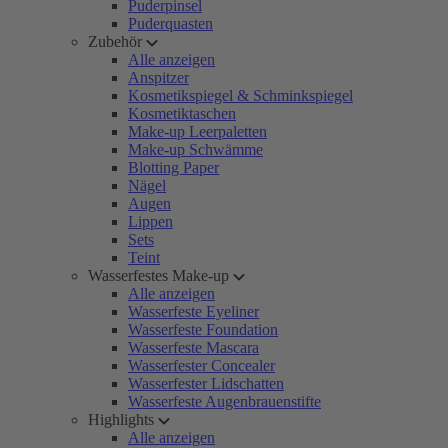
Puderpinsel
Puderquasten
Zubehör
Alle anzeigen
Anspitzer
Kosmetikspiegel & Schminkspiegel
Kosmetiktaschen
Make-up Leerpaletten
Make-up Schwämme
Blotting Paper
Nägel
Augen
Lippen
Sets
Teint
Wasserfestes Make-up
Alle anzeigen
Wasserfeste Eyeliner
Wasserfeste Foundation
Wasserfeste Mascara
Wasserfester Concealer
Wasserfester Lidschatten
Wasserfeste Augenbrauenstifte
Highlights
Alle anzeigen