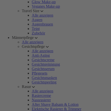
Glow Make-up
Veganes Make-up
Travel Size
Alle anzeigen
Augen
Augenbrauen
Teint
Zubehör
Männerpflege
Alle anzeigen
Gesichtspflege
Alle anzeigen
Anti-Aging
Gesichtscreme
Gesichtsreinigung
Gesichtsserum
Pflegesets
Gesichtsmasken
Gesichtspeeling
Rasur
Alle anzeigen
Rasiercreme
Nassrasierer
After Shave Balsam & Lotion
Elektrische Rasierer & Trimmer