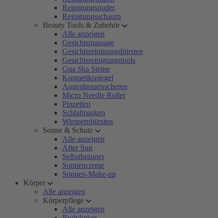
Reinigungspuder
Reinigungsschaum
Beauty Tools & Zubehör
Alle anzeigen
Gesichtsmassage
Gesichtsreinigungsbürsten
Gesichtsreinigungstools
Gua Sha Steine
Kosmetikspiegel
Augenbrauenscheren
Micro Needle Roller
Pinzetten
Schlafmasken
Wimpernbürsten
Sonne & Schutz
Alle anzeigen
After Sun
Selbstbräuner
Sonnencreme
Sonnen-Make-up
Körper
Alle anzeigen
Körperpflege
Alle anzeigen
Bodylotion