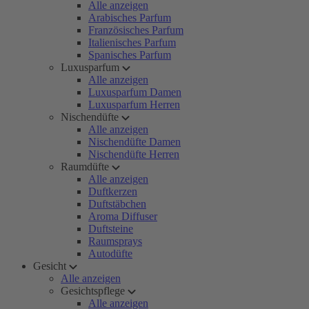
Alle anzeigen
Arabisches Parfum
Französisches Parfum
Italienisches Parfum
Spanisches Parfum
Luxusparfum
Alle anzeigen
Luxusparfum Damen
Luxusparfum Herren
Nischendüfte
Alle anzeigen
Nischendüfte Damen
Nischendüfte Herren
Raumdüfte
Alle anzeigen
Duftkerzen
Duftstäbchen
Aroma Diffuser
Duftsteine
Raumsprays
Autodüfte
Gesicht
Alle anzeigen
Gesichtspflege
Alle anzeigen