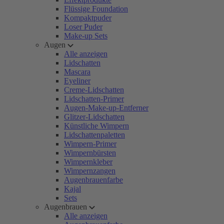
Flüssige Foundation
Kompaktpuder
Loser Puder
Make-up Sets
Augen
Alle anzeigen
Lidschatten
Mascara
Eyeliner
Creme-Lidschatten
Lidschatten-Primer
Augen-Make-up-Entferner
Glitzer-Lidschatten
Künstliche Wimpern
Lidschattenpaletten
Wimpern-Primer
Wimpernbürsten
Wimpernkleber
Wimpernzangen
Augenbrauenfarbe
Kajal
Sets
Augenbrauen
Alle anzeigen