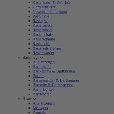
Rasierhobel & Zubehör
Herrenrasierer
Nasenhaarentfernung
Pre-Shave
Rasiergel
Rasiermesser
Rasierpinsel
Rasierschale
Rasierschaum
Rasierseife
Rasiersets Herren
Rasierständer
Bartpflege
Alle anzeigen
Bartbalsam
Bartkämme & Bartbürsten
Bartöle
Bartschneider & Barttrimmer
Bartseife & Bartshampoo
Bartpflegesets
Bartscheren
Haare
Alle anzeigen
Shampoo
Pomade