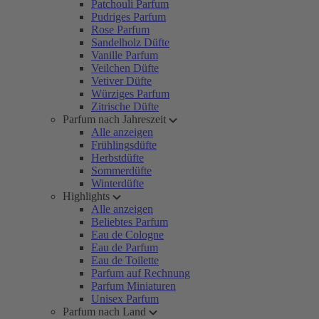
Patchouli Parfum
Pudriges Parfum
Rose Parfum
Sandelholz Düfte
Vanille Parfum
Veilchen Düfte
Vetiver Düfte
Würziges Parfum
Zitrische Düfte
Parfum nach Jahreszeit
Alle anzeigen
Frühlingsdüfte
Herbstdüfte
Sommerdüfte
Winterdüfte
Highlights
Alle anzeigen
Beliebtes Parfum
Eau de Cologne
Eau de Parfum
Eau de Toilette
Parfum auf Rechnung
Parfum Miniaturen
Unisex Parfum
Parfum nach Land