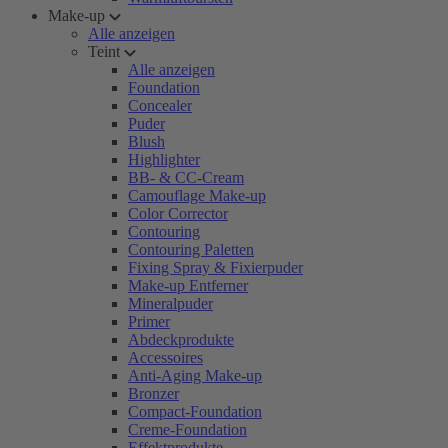
Make-up
Alle anzeigen
Teint
Alle anzeigen
Foundation
Concealer
Puder
Blush
Highlighter
BB- & CC-Cream
Camouflage Make-up
Color Corrector
Contouring
Contouring Paletten
Fixing Spray & Fixierpuder
Make-up Entferner
Mineralpuder
Primer
Abdeckprodukte
Accessoires
Anti-Aging Make-up
Bronzer
Compact-Foundation
Creme-Foundation
Effektprodukte