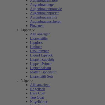
Augenbrauenfarbe
Augenbrauengel
Augenbrauenpomade
Augenbrauenpuder
Augenbrauenstifte
Augenbrauenscheren
Pinzetten
Lippen
Alle anzeigen
Lippenstifte
Lipgloss
Lipliner
Lip-Plumper
Liquid Lipstick
Lippen Zubehör
Lippen-Primer
Lippenbalsam
Matter Lippenstift
Lippenstift-Sets
Nägel
Alle anzeigen
Nagellack
Base Coat
Top Coat
Nagelhärter