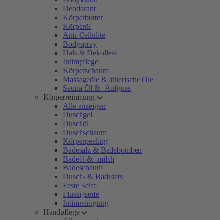
Deodorant
Körperbutter
Körperöl
Anti-Cellulite
Bodyspray
Hals & Dekolleté
Intimpflege
Körperschaum
Massageöle & ätherische Öle
Sauna-Öl & -Aufguss
Körperreinigung
Alle anzeigen
Duschgel
Duschöl
Duschschaum
Körperpeeling
Badesalz & Badebomben
Badeöl & -milch
Badeschaum
Dusch- & Badesets
Feste Seife
Flüssigseife
Intimreinigung
Handpflege