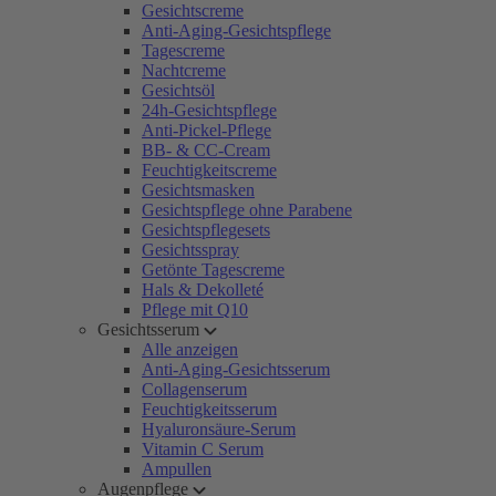
Gesichtscreme
Anti-Aging-Gesichtspflege
Tagescreme
Nachtcreme
Gesichtsöl
24h-Gesichtspflege
Anti-Pickel-Pflege
BB- & CC-Cream
Feuchtigkeitscreme
Gesichtsmasken
Gesichtspflege ohne Parabene
Gesichtspflegesets
Gesichtsspray
Getönte Tagescreme
Hals & Dekolleté
Pflege mit Q10
Gesichtsserum
Alle anzeigen
Anti-Aging-Gesichtsserum
Collagenserum
Feuchtigkeitsserum
Hyaluronsäure-Serum
Vitamin C Serum
Ampullen
Augenpflege