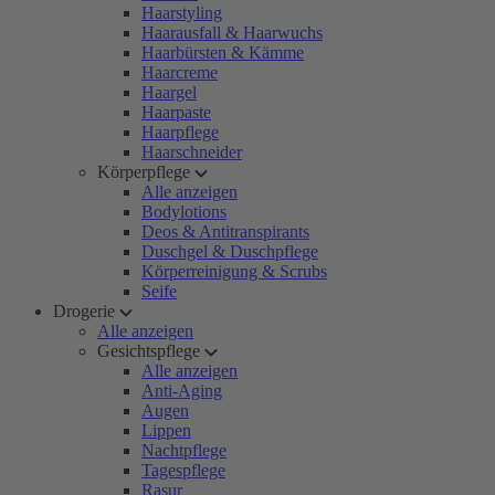
Haarstyling
Haarausfall & Haarwuchs
Haarbürsten & Kämme
Haarcreme
Haargel
Haarpaste
Haarpflege
Haarschneider
Körperpflege
Alle anzeigen
Bodylotions
Deos & Antitranspirants
Duschgel & Duschpflege
Körperreinigung & Scrubs
Seife
Drogerie
Alle anzeigen
Gesichtspflege
Alle anzeigen
Anti-Aging
Augen
Lippen
Nachtpflege
Tagespflege
Rasur