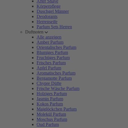
After Shave
Körperpflege
Duschgel Männer
Deodorants
Herrenseife
Parfum Sets Herren
Duftnoten
Alle anzeigen
Amber Parfum
Orientalisches Parfum
Blumiges Parfum
Fruchtiges Parfum
Frisches Parfum
Apfel Parfum
Aromatisches Parfum
Bergamotte Parfum
Chypre Düfte
Frische Wäsche Parfum
Holziges Parfum
Jasmin Parfum
Kokos Parfum
Maiglöckchen Parfum
Molekül Parfum
Moschus Parfum
Oud Parfum