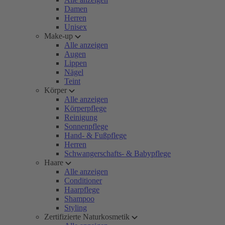
Damen
Herren
Unisex
Make-up
Alle anzeigen
Augen
Lippen
Nägel
Teint
Körper
Alle anzeigen
Körperpflege
Reinigung
Sonnenpflege
Hand- & Fußpflege
Herren
Schwangerschafts- & Babypflege
Haare
Alle anzeigen
Conditioner
Haarpflege
Shampoo
Styling
Zertifizierte Naturkosmetik