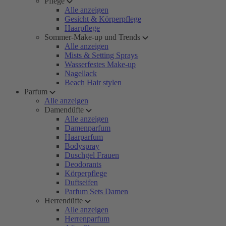
Pflege
Alle anzeigen
Gesicht & Körperpflege
Haarpflege
Sommer-Make-up und Trends
Alle anzeigen
Mists & Setting Sprays
Wasserfestes Make-up
Nagellack
Beach Hair stylen
Parfum
Alle anzeigen
Damendüfte
Alle anzeigen
Damenparfum
Haarparfum
Bodyspray
Duschgel Frauen
Deodorants
Körperpflege
Duftseifen
Parfum Sets Damen
Herrendüfte
Alle anzeigen
Herrenparfum