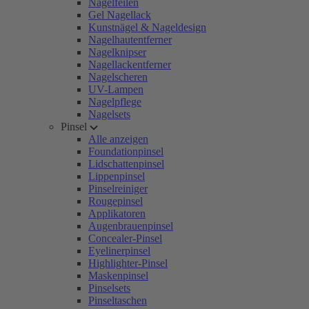
Nagelfeilen
Gel Nagellack
Kunstnägel & Nageldesign
Nagelhautentferner
Nagelknipser
Nagellackentferner
Nagelscheren
UV-Lampen
Nagelpflege
Nagelsets
Pinsel
Alle anzeigen
Foundationpinsel
Lidschattenpinsel
Lippenpinsel
Pinselreiniger
Rougepinsel
Applikatoren
Augenbrauenpinsel
Concealer-Pinsel
Eyelinerpinsel
Highlighter-Pinsel
Maskenpinsel
Pinselsets
Pinseltaschen