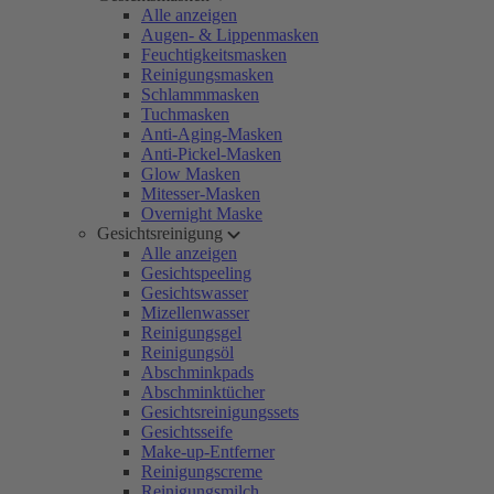
Alle anzeigen
Augen- & Lippenmasken
Feuchtigkeitsmasken
Reinigungsmasken
Schlammmasken
Tuchmasken
Anti-Aging-Masken
Anti-Pickel-Masken
Glow Masken
Mitesser-Masken
Overnight Maske
Gesichtsreinigung
Alle anzeigen
Gesichtspeeling
Gesichtswasser
Mizellenwasser
Reinigungsgel
Reinigungsöl
Abschminkpads
Abschminktücher
Gesichtsreinigungssets
Gesichtsseife
Make-up-Entferner
Reinigungscreme
Reinigungsmilch