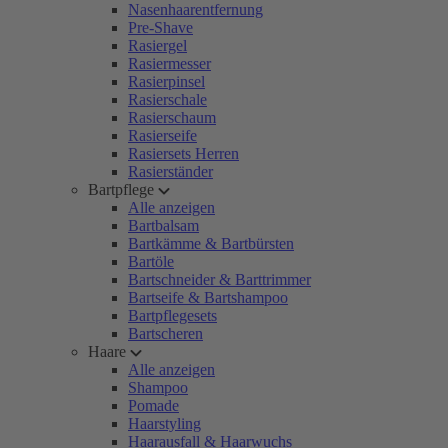
Nasenhaarentfernung
Pre-Shave
Rasiergel
Rasiermesser
Rasierpinsel
Rasierschale
Rasierschaum
Rasierseife
Rasiersets Herren
Rasierständer
Bartpflege
Alle anzeigen
Bartbalsam
Bartkämme & Bartbürsten
Bartöle
Bartschneider & Barttrimmer
Bartseife & Bartshampoo
Bartpflegesets
Bartscheren
Haare
Alle anzeigen
Shampoo
Pomade
Haarstyling
Haarausfall & Haarwuchs