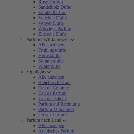
Rose Parfum
Sandelholz Düfte
Vanille Parfum
Veilchen Düfte
Vetiver Düfte
Würziges Parfum
Zitrische Düfte
Parfum nach Jahreszeit
Alle anzeigen
Frühlingsdüfte
Herbstdüfte
Sommerdüfte
Winterdüfte
Highlights
Alle anzeigen
Beliebtes Parfum
Eau de Cologne
Eau de Parfum
Eau de Toilette
Parfum auf Rechnung
Parfum Miniaturen
Unisex Parfum
Parfum nach Land
Alle anzeigen
Arabisches Parfum