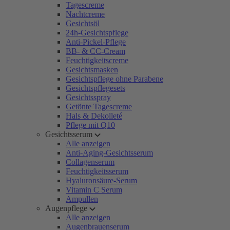
Tagescreme
Nachtcreme
Gesichtsöl
24h-Gesichtspflege
Anti-Pickel-Pflege
BB- & CC-Cream
Feuchtigkeitscreme
Gesichtsmasken
Gesichtspflege ohne Parabene
Gesichtspflegesets
Gesichtsspray
Getönte Tagescreme
Hals & Dekolleté
Pflege mit Q10
Gesichtsserum
Alle anzeigen
Anti-Aging-Gesichtsserum
Collagenserum
Feuchtigkeitsserum
Hyaluronsäure-Serum
Vitamin C Serum
Ampullen
Augenpflege
Alle anzeigen
Augenbrauenserum