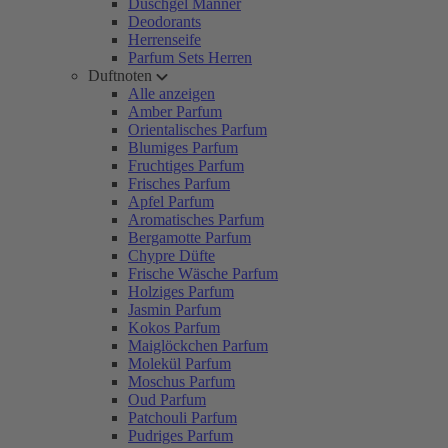
Duschgel Männer
Deodorants
Herrenseife
Parfum Sets Herren
Duftnoten
Alle anzeigen
Amber Parfum
Orientalisches Parfum
Blumiges Parfum
Fruchtiges Parfum
Frisches Parfum
Apfel Parfum
Aromatisches Parfum
Bergamotte Parfum
Chypre Düfte
Frische Wäsche Parfum
Holziges Parfum
Jasmin Parfum
Kokos Parfum
Maiglöckchen Parfum
Molekül Parfum
Moschus Parfum
Oud Parfum
Patchouli Parfum
Pudriges Parfum