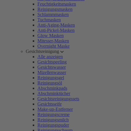
Feuchtigkeitsmasken
Reinigungsmasken
Schlammmasken
Tuchmasken
Anti-Aging-Masken
Anti-Pickel-Masken
Glow Masken
Mitesser-Masken
Overnight Maske
Gesichtsreinigung
Alle anzeigen
Gesichtspeeling
Gesichtswasser
Mizellenwasser
Reinigungsgel
Reinigungsöl
Abschminkpads
Abschminktücher
Gesichtsreinigungssets
Gesichtsseife
Make-up-Entferner
Reinigungscreme
Reinigungsmilch
Reinigungspuder
Reinigungsschaum