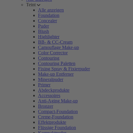
Teint
Alle anzeigen
Foundation
Concealer
Puder
Blush
Highlighter
BB- & CC-Cream
Camouflage Make-up
Color Corrector
Contouring
Contouring Paletten
Fixing Spray & Fixierpuder
Make-up Entferner
Mineralpuder
Primer
Abdeckprodukte
Accessoires
Anti-Aging Make-up
Bronzer
Compact-Foundation
Creme-Foundation
Effektprodukte
Flüssige Foundation
Kompaktpuder