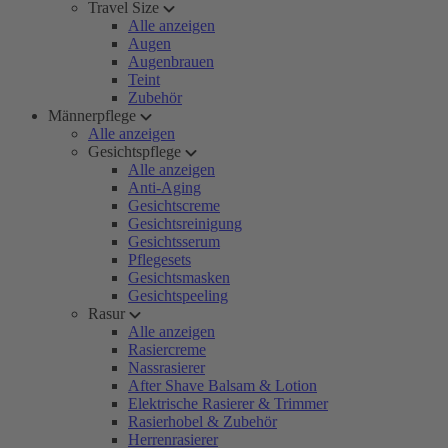
Travel Size
Alle anzeigen
Augen
Augenbrauen
Teint
Zubehör
Männerpflege
Alle anzeigen
Gesichtspflege
Alle anzeigen
Anti-Aging
Gesichtscreme
Gesichtsreinigung
Gesichtsserum
Pflegesets
Gesichtsmasken
Gesichtspeeling
Rasur
Alle anzeigen
Rasiercreme
Nassrasierer
After Shave Balsam & Lotion
Elektrische Rasierer & Trimmer
Rasierhobel & Zubehör
Herrenrasierer