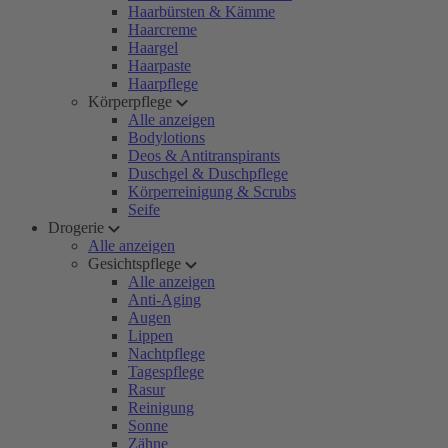
Haarbürsten & Kämme
Haarcreme
Haargel
Haarpaste
Haarpflege
Körperpflege
Alle anzeigen
Bodylotions
Deos & Antitranspirants
Duschgel & Duschpflege
Körperreinigung & Scrubs
Seife
Drogerie
Alle anzeigen
Gesichtspflege
Alle anzeigen
Anti-Aging
Augen
Lippen
Nachtpflege
Tagespflege
Rasur
Reinigung
Sonne
Zähne