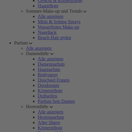
Gesicht & Körperpflege
Haarpflege
Sommer-Make-up und Trends
Alle anzeigen
Mists & Setting Sprays
Wasserfestes Make-up
Nagellack
Beach Hair stylen
Parfum
Alle anzeigen
Damendüfte
Alle anzeigen
Damenparfum
Haarparfum
Bodyspray
Duschgel Frauen
Deodorants
Körperpflege
Duftseifen
Parfum Sets Damen
Herrendüfte
Alle anzeigen
Herrenparfum
After Shave
Körperpflege