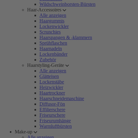
Wildschweinborsten-Bürsten
Haar-Accessoires
Alle anzeigen
Haargummis
Lockenwickler
Scrunchies
Haarspangen & -klammern
Sprühflaschen
Haarnadeln
Lockenbänder
Zubehör
Haarstyling-Geräte
Alle anzeigen
Glätteisen
Lockenstäbe
Heizwickler
Haartrockner
Haarschneidemaschine
Diffusor-Fön
Effilierschere
Friseurschere
Friseurumhänge
Warmluftbürsten
Make-up
Alle anzeigen