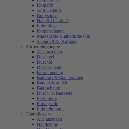
Körperöl
Anti-Cellulite
Bodyspray
Hals & Dekolleté
Intimpflege
Körperschaum
Massageöle & ätherische Öle
Sauna-Öl & -Aufguss
Körperreinigung
Alle anzeigen
Duschgel
Duschöl
Duschschaum
Körperpeeling
Badesalz & Badebomben
Badeöl & -milch
Badeschaum
Dusch- & Badesets
Feste Seife
Flüssigseife
Intimreinigung
Handpflege
Alle anzeigen
Handcreme