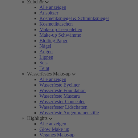
Zubehör
Alle anzeigen
Anspitzer
Kosmetikspiegel & Schminkspiegel
Kosmetiktaschen
Make-up Leerpaletten
Make-up Schwämme
Blotting Paper
Nägel
Augen
Lippen
Sets
Teint
Wasserfestes Make-up
Alle anzeigen
Wasserfeste Eyeliner
Wasserfeste Foundation
Wasserfeste Mascara
Wasserfester Concealer
Wasserfester Lidschatten
Wasserfeste Augenbrauenstifte
Highlights
Alle anzeigen
Glow Make-up
Veganes Make-up