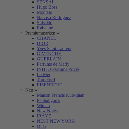
SENSAI
Hugo Boss
Montale
Narciso Rodriguez
Shiseido
Rabanne
Premiummarken
CHANEL
DIOR
Yves Saint Laurent
GIVENCHY
GUERLAIN
Parfums de Marly
INITIO Parfums Privés
La Mer
Tom Ford
EISENBERG
Neu
Maison Francis Kurkdjian
Penhaligon's
Widian
New Notes
IRÄYE
NEST NEW YORK
Ouai