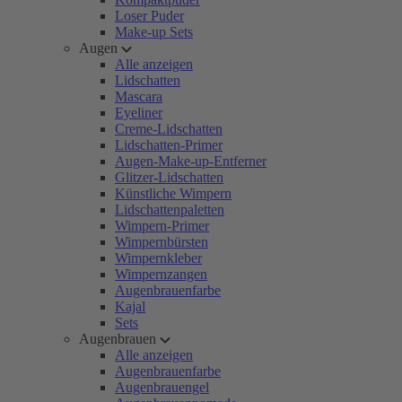
Loser Puder
Make-up Sets
Augen
Alle anzeigen
Lidschatten
Mascara
Eyeliner
Creme-Lidschatten
Lidschatten-Primer
Augen-Make-up-Entferner
Glitzer-Lidschatten
Künstliche Wimpern
Lidschattenpaletten
Wimpern-Primer
Wimpernbürsten
Wimpernkleber
Wimpernzangen
Augenbrauenfarbe
Kajal
Sets
Augenbrauen
Alle anzeigen
Augenbrauenfarbe
Augenbrauengel