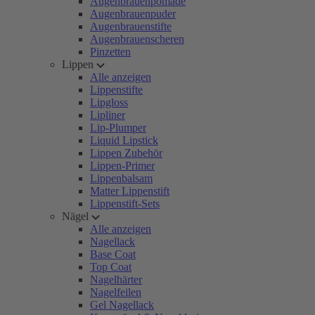
Augenbrauenpomade
Augenbrauenpuder
Augenbrauenstifte
Augenbrauenscheren
Pinzetten
Lippen
Alle anzeigen
Lippenstifte
Lipgloss
Lipliner
Lip-Plumper
Liquid Lipstick
Lippen Zubehör
Lippen-Primer
Lippenbalsam
Matter Lippenstift
Lippenstift-Sets
Nägel
Alle anzeigen
Nagellack
Base Coat
Top Coat
Nagelhärter
Nagelfeilen
Gel Nagellack