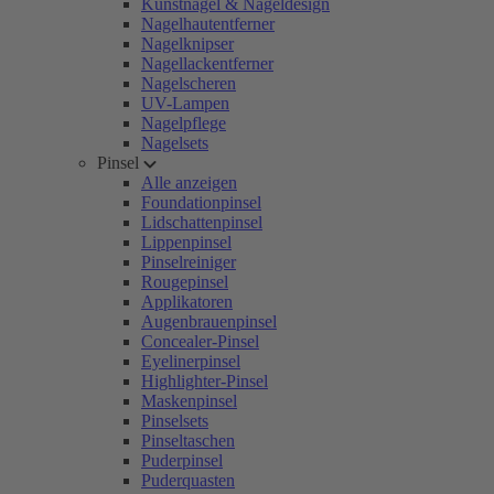
Kunstnägel & Nageldesign
Nagelhautentferner
Nagelknipser
Nagellackentferner
Nagelscheren
UV-Lampen
Nagelpflege
Nagelsets
Pinsel
Alle anzeigen
Foundationpinsel
Lidschattenpinsel
Lippenpinsel
Pinselreiniger
Rougepinsel
Applikatoren
Augenbrauenpinsel
Concealer-Pinsel
Eyelinerpinsel
Highlighter-Pinsel
Maskenpinsel
Pinselsets
Pinseltaschen
Puderpinsel
Puderquasten