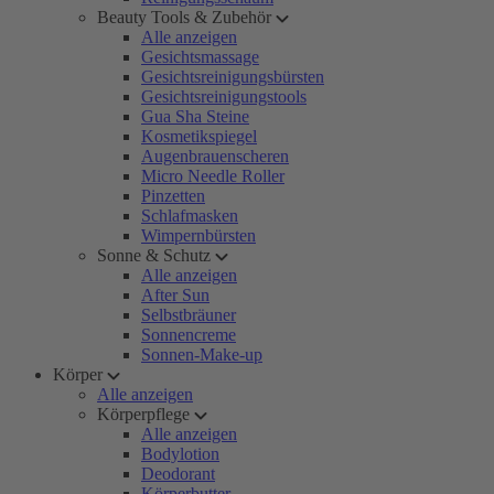
Beauty Tools & Zubehör
Alle anzeigen
Gesichtsmassage
Gesichtsreinigungsbürsten
Gesichtsreinigungstools
Gua Sha Steine
Kosmetikspiegel
Augenbrauenscheren
Micro Needle Roller
Pinzetten
Schlafmasken
Wimpernbürsten
Sonne & Schutz
Alle anzeigen
After Sun
Selbstbräuner
Sonnencreme
Sonnen-Make-up
Körper
Alle anzeigen
Körperpflege
Alle anzeigen
Bodylotion
Deodorant
Körperbutter