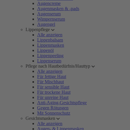
Augencreme
Augenmasken & -pads
Augenserum
Wimpernserum
Augengel
Lippenpflege
Alle anzeigen
Lippenbalsam
Lippenmasken
Lippenöl
Lippenpeeling
Lippenserum
Pflege nach Hautbedürfnis/Hauttyp
Alle anzeigen
Für fettige Haut
Für Mischhaut
Für sensible Haut
Für trockene Haut
Für unreine Haut
Anti-Aging-Gesichtspflege
Gegen Rötungen
Mit Sonnenschutz
Gesichtsmasken
Alle anzeigen
Augen- & Lippenmasken