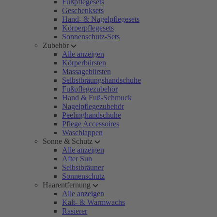
Fußpflegesets
Geschenksets
Hand- & Nagelpflegesets
Körperpflegesets
Sonnenschutz-Sets
Zubehör
Alle anzeigen
Körperbürsten
Massagebürsten
Selbstbräungshandschuhe
Fußpflegezubehör
Hand & Fuß-Schmuck
Nagelpflegezubehör
Peelinghandschuhe
Pflege Accessoires
Waschlappen
Sonne & Schutz
Alle anzeigen
After Sun
Selbstbräuner
Sonnenschutz
Haarentfernung
Alle anzeigen
Kalt- & Warmwachs
Rasierer