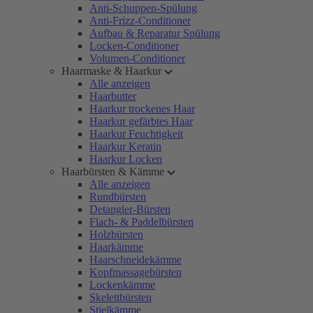
Anti-Schuppen-Spülung
Anti-Frizz-Conditioner
Aufbau & Reparatur Spülung
Locken-Conditioner
Volumen-Conditioner
Haarmaske & Haarkur
Alle anzeigen
Haarbutter
Haarkur trockenes Haar
Haarkur gefärbtes Haar
Haarkur Feuchtigkeit
Haarkur Keratin
Haarkur Locken
Haarbürsten & Kämme
Alle anzeigen
Rundbürsten
Detangler-Bürsten
Flach- & Paddelbürsten
Holzbürsten
Haarkämme
Haarschneidekämme
Kopfmassagebürsten
Lockenkämme
Skelettbürsten
Stielkämme