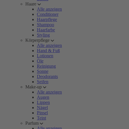
Haare
Alle anzeigen
Conditioner
Haarpflege
Shampoo
Haarfarbe
Styling
Körperpflege
Alle anzeigen
Hand & Fuß
Lotionen
Öle
Reinigung
Sonne
Deodorants
Seifen
Make-up
Alle anzeigen
Augen
Lippen
Nägel
Pinsel
Teint
Parfum
Alle anzeigen