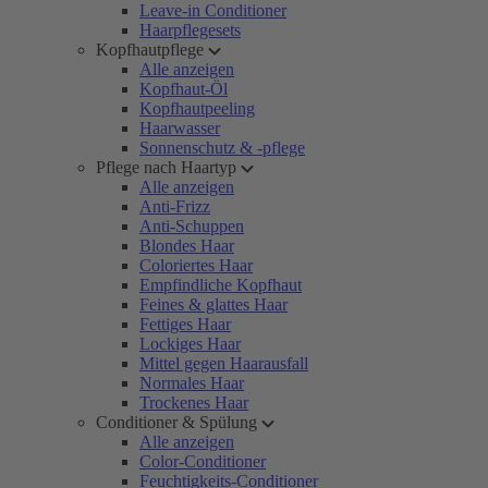
Leave-in Conditioner
Haarpflegesets
Kopfhautpflege
Alle anzeigen
Kopfhaut-Öl
Kopfhautpeeling
Haarwasser
Sonnenschutz & -pflege
Pflege nach Haartyp
Alle anzeigen
Anti-Frizz
Anti-Schuppen
Blondes Haar
Coloriertes Haar
Empfindliche Kopfhaut
Feines & glattes Haar
Fettiges Haar
Lockiges Haar
Mittel gegen Haarausfall
Normales Haar
Trockenes Haar
Conditioner & Spülung
Alle anzeigen
Color-Conditioner
Feuchtigkeits-Conditioner