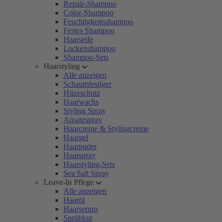
Repair-Shampoo
Color-Shampoo
Feuchtigkeitsshampoo
Festes Shampoo
Haarseife
Lockenshampoo
Shampoo-Sets
Haarstyling
Alle anzeigen
Schaumfestiger
Hitzeschutz
Haarwachs
Styling Spray
Ansatzspray
Haarcreme & Stylingcreme
Haargel
Haarpuder
Haarspray
Haarstyling-Sets
Sea Salt Spray
Leave-In Pflege
Alle anzeigen
Haaröl
Haarserum
Sprühkur