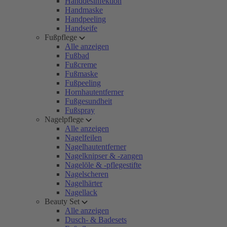
Handdesinfektion
Handmaske
Handpeeling
Handseife
Fußpflege
Alle anzeigen
Fußbad
Fußcreme
Fußmaske
Fußpeeling
Hornhautentferner
Fußgesundheit
Fußspray
Nagelpflege
Alle anzeigen
Nagelfeilen
Nagelhautentferner
Nagelknipser & -zangen
Nagelöle & -pflegestifte
Nagelscheren
Nagelhärter
Nagellack
Beauty Set
Alle anzeigen
Dusch- & Badesets