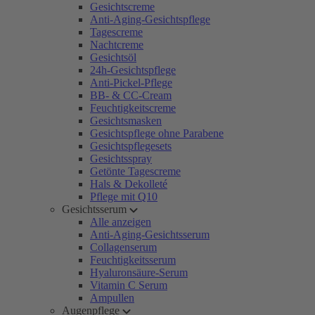
Gesichtscreme
Anti-Aging-Gesichtspflege
Tagescreme
Nachtcreme
Gesichtsöl
24h-Gesichtspflege
Anti-Pickel-Pflege
BB- & CC-Cream
Feuchtigkeitscreme
Gesichtsmasken
Gesichtspflege ohne Parabene
Gesichtspflegesets
Gesichtsspray
Getönte Tagescreme
Hals & Dekolleté
Pflege mit Q10
Gesichtsserum
Alle anzeigen
Anti-Aging-Gesichtsserum
Collagenserum
Feuchtigkeitsserum
Hyaluronsäure-Serum
Vitamin C Serum
Ampullen
Augenpflege