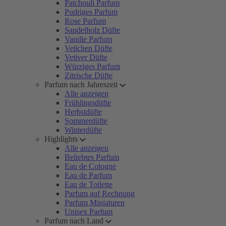
Patchouli Parfum
Pudriges Parfum
Rose Parfum
Sandelholz Düfte
Vanille Parfum
Veilchen Düfte
Vetiver Düfte
Würziges Parfum
Zitrische Düfte
Parfum nach Jahreszeit
Alle anzeigen
Frühlingsdüfte
Herbstdüfte
Sommerdüfte
Winterdüfte
Highlights
Alle anzeigen
Beliebtes Parfum
Eau de Cologne
Eau de Parfum
Eau de Toilette
Parfum auf Rechnung
Parfum Miniaturen
Unisex Parfum
Parfum nach Land