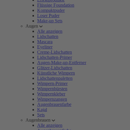
Flüssige Foundation
Kompaktpuder
Loser Puder
Make-up Sets
Augen
Alle anzeigen
Lidschatten
Mascara
Eyeliner
Creme-Lidschatten
Lidschatten-Primer
Augen-Make-up-Entferner
Glitzer-Lidschatten
Künstliche Wimpern
Lidschattenpaletten
Wimpern-Primer
Wimpernbürsten
Wimpernkleber
Wimpernzangen
Augenbrauenfarbe
Kajal
Sets
Augenbrauen
Alle anzeigen