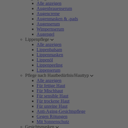
Alle anzeigen
Augenbrauenserum
Augencreme
Augenmasken & -pads
Augenserum
Wimpernserum
Augengel
Lippenpflege
Alle anzeigen
Lippenbalsam
Lippenmasken
Lippenöl
Lippenpeeling
Lippenserum
Pflege nach Hautbedürfnis/Hauttyp
Alle anzeigen
Für fettige Haut
Für Mischhaut
Für sensible Haut
Für trockene Haut
Für unreine Haut
Anti-Aging-Gesichtspflege
Gegen Rötungen
Mit Sonnenschutz
Gesichtsmasken