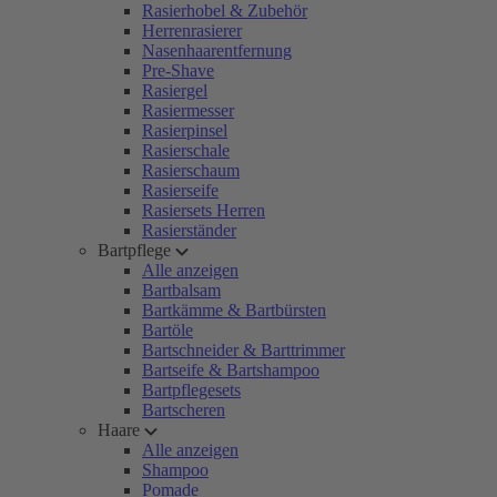
Rasierhobel & Zubehör
Herrenrasierer
Nasenhaarentfernung
Pre-Shave
Rasiergel
Rasiermesser
Rasierpinsel
Rasierschale
Rasierschaum
Rasierseife
Rasiersets Herren
Rasierständer
Bartpflege
Alle anzeigen
Bartbalsam
Bartkämme & Bartbürsten
Bartöle
Bartschneider & Barttrimmer
Bartseife & Bartshampoo
Bartpflegesets
Bartscheren
Haare
Alle anzeigen
Shampoo
Pomade