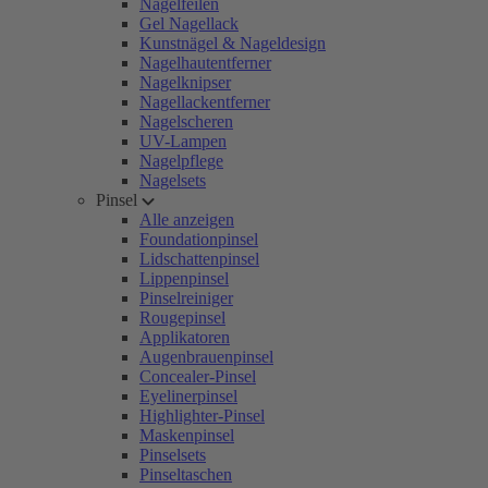
Nagelfeilen
Gel Nagellack
Kunstnägel & Nageldesign
Nagelhautentferner
Nagelknipser
Nagellackentferner
Nagelscheren
UV-Lampen
Nagelpflege
Nagelsets
Pinsel
Alle anzeigen
Foundationpinsel
Lidschattenpinsel
Lippenpinsel
Pinselreiniger
Rougepinsel
Applikatoren
Augenbrauenpinsel
Concealer-Pinsel
Eyelinerpinsel
Highlighter-Pinsel
Maskenpinsel
Pinselsets
Pinseltaschen