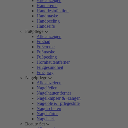
Alle anzeigen
Handcreme
Handdesinfektion
Handmaske
Handpeeling
Handseife
Fußpflege
Alle anzeigen
Fußbad
Fußcreme
Fußmaske
Fußpeeling
Hornhautentferner
Fußgesundheit
Fußspray
Nagelpflege
Alle anzeigen
Nagelfeilen
Nagelhautentferner
Nagelknipser & -zangen
Nagelöle & -pflegestifte
Nagelscheren
Nagelhärter
Nagellack
Beauty Set