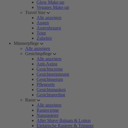
Glow Make-up
Veganes Make-up
Travel Size
Alle anzeigen
Augen
Augenbrauen
Teint
Zubehör
Männerpflege
Alle anzeigen
Gesichtspflege
Alle anzeigen
Anti-Aging
Gesichtscreme
Gesichtsreinigung
Gesichtsserum
Pflegesets
Gesichtsmasken
Gesichtspeeling
Rasur
Alle anzeigen
Rasiercreme
Nassrasierer
After Shave Balsam & Lotion
Elektrische Rasierer & Trimmer