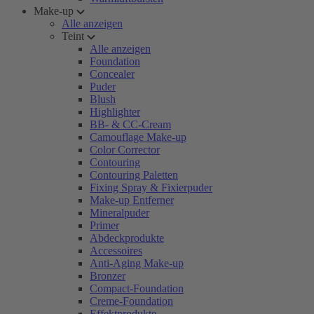
Make-up
Alle anzeigen
Teint
Alle anzeigen
Foundation
Concealer
Puder
Blush
Highlighter
BB- & CC-Cream
Camouflage Make-up
Color Corrector
Contouring
Contouring Paletten
Fixing Spray & Fixierpuder
Make-up Entferner
Mineralpuder
Primer
Abdeckprodukte
Accessoires
Anti-Aging Make-up
Bronzer
Compact-Foundation
Creme-Foundation
Effektprodukte