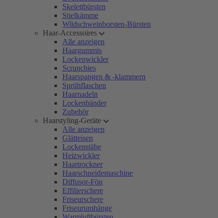
Skelettbürsten
Stielkämme
Wildschweinborsten-Bürsten
Haar-Accessoires
Alle anzeigen
Haargummis
Lockenwickler
Scrunchies
Haarspangen & -klammern
Sprühflaschen
Haarnadeln
Lockenbänder
Zubehör
Haarstyling-Geräte
Alle anzeigen
Glätteisen
Lockenstäbe
Heizwickler
Haartrockner
Haarschneidemaschine
Diffusor-Fön
Effilierschere
Friseurschere
Friseurumhänge
Warmluftbürsten