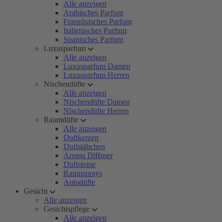
Alle anzeigen
Arabisches Parfum
Französisches Parfum
Italienisches Parfum
Spanisches Parfum
Luxusparfum
Alle anzeigen
Luxusparfum Damen
Luxusparfum Herren
Nischendüfte
Alle anzeigen
Nischendüfte Damen
Nischendüfte Herren
Raumdüfte
Alle anzeigen
Duftkerzen
Duftstäbchen
Aroma Diffuser
Duftsteine
Raumsprays
Autodüfte
Gesicht
Alle anzeigen
Gesichtspflege
Alle anzeigen