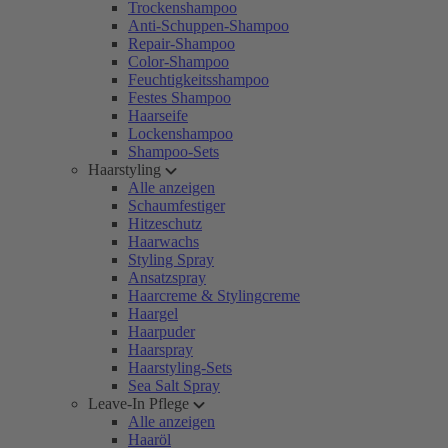
Trockenshampoo
Anti-Schuppen-Shampoo
Repair-Shampoo
Color-Shampoo
Feuchtigkeitsshampoo
Festes Shampoo
Haarseife
Lockenshampoo
Shampoo-Sets
Haarstyling
Alle anzeigen
Schaumfestiger
Hitzeschutz
Haarwachs
Styling Spray
Ansatzspray
Haarcreme & Stylingcreme
Haargel
Haarpuder
Haarspray
Haarstyling-Sets
Sea Salt Spray
Leave-In Pflege
Alle anzeigen
Haaröl