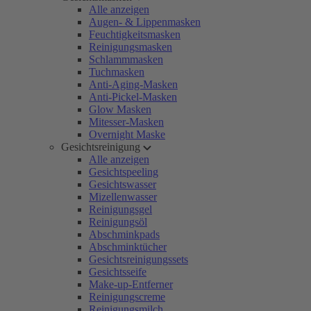
Alle anzeigen
Augen- & Lippenmasken
Feuchtigkeitsmasken
Reinigungsmasken
Schlammmasken
Tuchmasken
Anti-Aging-Masken
Anti-Pickel-Masken
Glow Masken
Mitesser-Masken
Overnight Maske
Gesichtsreinigung
Alle anzeigen
Gesichtspeeling
Gesichtswasser
Mizellenwasser
Reinigungsgel
Reinigungsöl
Abschminkpads
Abschminktücher
Gesichtsreinigungssets
Gesichtsseife
Make-up-Entferner
Reinigungscreme
Reinigungsmilch