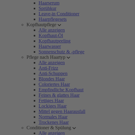
Haarserum
Sprühkur
Leave-in Conditioner
Haarpflegesets
Kopfhautpflege
Alle anzeigen
Kopfhaut-Öl
Kopfhautpeeling
Haarwasser
Sonnenschutz & -pflege
Pflege nach Haartyp
Alle anzeigen
Anti-Frizz
Anti-Schuppen
Blondes Haar
Coloriertes Haar
Empfindliche Kopfhaut
Feines & glattes Haar
Fettiges Haar
Lockiges Haar
Mittel gegen Haarausfall
Normales Haar
Trockenes Haar
Conditioner & Spülung
Alle anzeigen