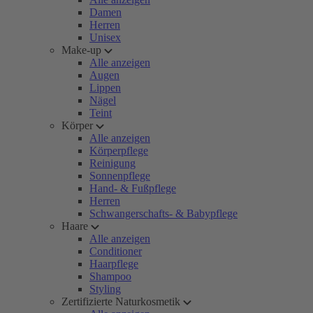
Damen
Herren
Unisex
Make-up
Alle anzeigen
Augen
Lippen
Nägel
Teint
Körper
Alle anzeigen
Körperpflege
Reinigung
Sonnenpflege
Hand- & Fußpflege
Herren
Schwangerschafts- & Babypflege
Haare
Alle anzeigen
Conditioner
Haarpflege
Shampoo
Styling
Zertifizierte Naturkosmetik