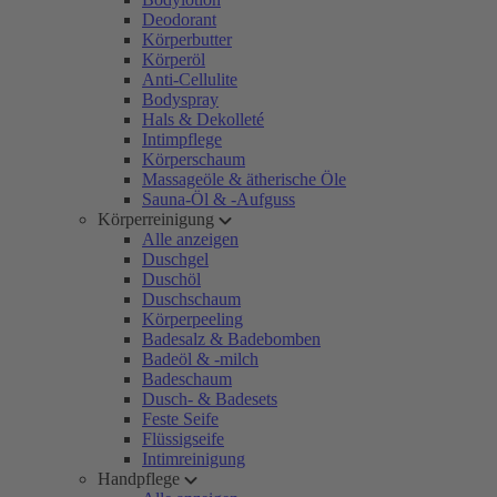
Deodorant
Körperbutter
Körperöl
Anti-Cellulite
Bodyspray
Hals & Dekolleté
Intimpflege
Körperschaum
Massageöle & ätherische Öle
Sauna-Öl & -Aufguss
Körperreinigung
Alle anzeigen
Duschgel
Duschöl
Duschschaum
Körperpeeling
Badesalz & Badebomben
Badeöl & -milch
Badeschaum
Dusch- & Badesets
Feste Seife
Flüssigseife
Intimreinigung
Handpflege