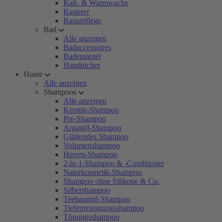
Kalt- & Warmwachs
Rasierer
Rasurpflege
Bad
Alle anzeigen
Badaccessoires
Bademäntel
Handtücher
Haare
Alle anzeigen
Shampoos
Alle anzeigen
Keratin-Shampoo
Pre-Shampoo
Arganöl-Shampoo
Glättendes Shampoo
Volumenshampoo
Herren-Shampoo
2-in-1-Shampoo & -Conditioner
Naturkosmetik-Shampoo
Shampoo ohne Silikone & Co.
Silbershampoo
Teebaumöl-Shampoo
Tiefenreinigungsshampoo
Tönungsshampoo