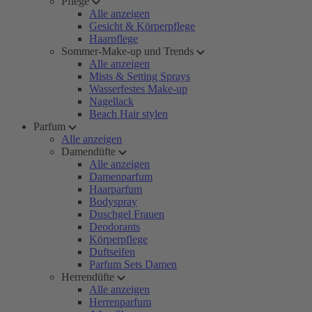
Pflege
Alle anzeigen
Gesicht & Körperpflege
Haarpflege
Sommer-Make-up und Trends
Alle anzeigen
Mists & Setting Sprays
Wasserfestes Make-up
Nagellack
Beach Hair stylen
Parfum
Alle anzeigen
Damendüfte
Alle anzeigen
Damenparfum
Haarparfum
Bodyspray
Duschgel Frauen
Deodorants
Körperpflege
Duftseifen
Parfum Sets Damen
Herrendüfte
Alle anzeigen
Herrenparfum