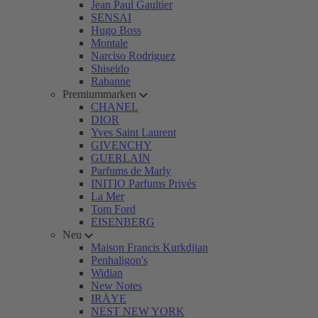
Jean Paul Gaultier
SENSAI
Hugo Boss
Montale
Narciso Rodriguez
Shiseido
Rabanne
Premiummarken
CHANEL
DIOR
Yves Saint Laurent
GIVENCHY
GUERLAIN
Parfums de Marly
INITIO Parfums Privés
La Mer
Tom Ford
EISENBERG
Neu
Maison Francis Kurkdjian
Penhaligon's
Widian
New Notes
IRÄYE
NEST NEW YORK