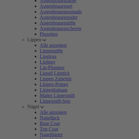
Augenbrauenfarbe
Augenbrauengel
Augenbrauenpomade
Augenbrauenpuder
Augenbrauenstifte
Augenbrauenscheren
Pinzetten
Lippen
Alle anzeigen
Lippenstifte
Lipgloss
Lipliner
Lip-Plumper
Liquid Lipstick
Lippen Zubehör
Lippen-Primer
Lippenbalsam
Matter Lippenstift
Lippenstift-Sets
Nägel
Alle anzeigen
Nagellack
Base Coat
Top Coat
Nagelhärter