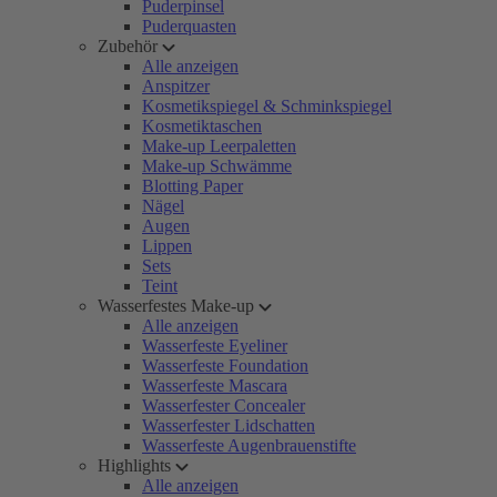
Puderpinsel
Puderquasten
Zubehör
Alle anzeigen
Anspitzer
Kosmetikspiegel & Schminkspiegel
Kosmetiktaschen
Make-up Leerpaletten
Make-up Schwämme
Blotting Paper
Nägel
Augen
Lippen
Sets
Teint
Wasserfestes Make-up
Alle anzeigen
Wasserfeste Eyeliner
Wasserfeste Foundation
Wasserfeste Mascara
Wasserfester Concealer
Wasserfester Lidschatten
Wasserfeste Augenbrauenstifte
Highlights
Alle anzeigen