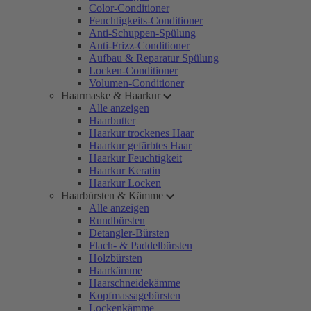
Color-Conditioner
Feuchtigkeits-Conditioner
Anti-Schuppen-Spülung
Anti-Frizz-Conditioner
Aufbau & Reparatur Spülung
Locken-Conditioner
Volumen-Conditioner
Haarmaske & Haarkur
Alle anzeigen
Haarbutter
Haarkur trockenes Haar
Haarkur gefärbtes Haar
Haarkur Feuchtigkeit
Haarkur Keratin
Haarkur Locken
Haarbürsten & Kämme
Alle anzeigen
Rundbürsten
Detangler-Bürsten
Flach- & Paddelbürsten
Holzbürsten
Haarkämme
Haarschneidekämme
Kopfmassagebürsten
Lockenkämme