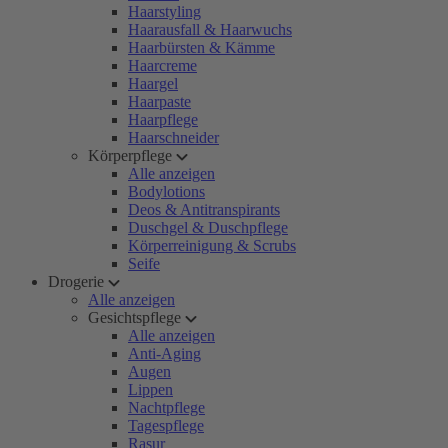
Haarstyling
Haarausfall & Haarwuchs
Haarbürsten & Kämme
Haarcreme
Haargel
Haarpaste
Haarpflege
Haarschneider
Körperpflege
Alle anzeigen
Bodylotions
Deos & Antitranspirants
Duschgel & Duschpflege
Körperreinigung & Scrubs
Seife
Drogerie
Alle anzeigen
Gesichtspflege
Alle anzeigen
Anti-Aging
Augen
Lippen
Nachtpflege
Tagespflege
Rasur