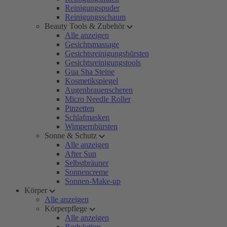
Reinigungspuder
Reinigungsschaum
Beauty Tools & Zubehör
Alle anzeigen
Gesichtsmassage
Gesichtsreinigungsbürsten
Gesichtsreinigungstools
Gua Sha Steine
Kosmetikspiegel
Augenbrauenscheren
Micro Needle Roller
Pinzetten
Schlafmasken
Wimpernbürsten
Sonne & Schutz
Alle anzeigen
After Sun
Selbstbräuner
Sonnencreme
Sonnen-Make-up
Körper
Alle anzeigen
Körperpflege
Alle anzeigen
Bodylotion