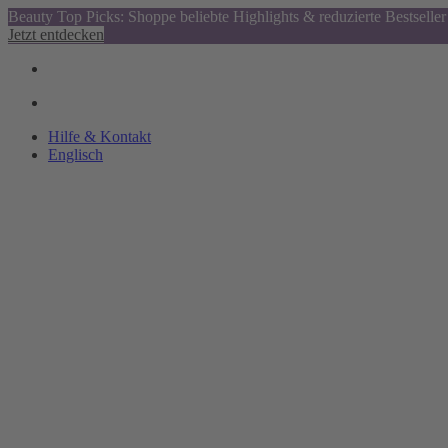
Beauty Top Picks: Shoppe beliebte Highlights & reduzierte Bestseller
Jetzt entdecken
Hilfe & Kontakt
Englisch