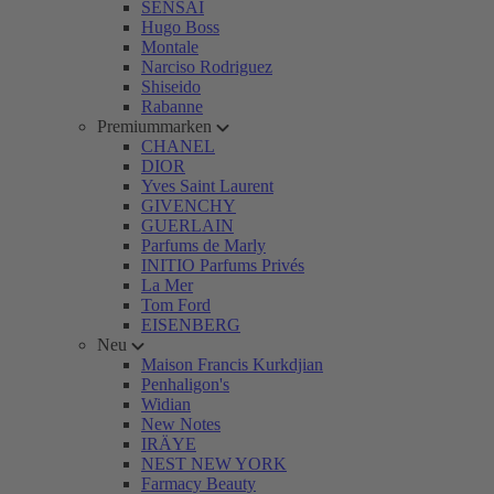
SENSAI
Hugo Boss
Montale
Narciso Rodriguez
Shiseido
Rabanne
Premiummarken
CHANEL
DIOR
Yves Saint Laurent
GIVENCHY
GUERLAIN
Parfums de Marly
INITIO Parfums Privés
La Mer
Tom Ford
EISENBERG
Neu
Maison Francis Kurkdjian
Penhaligon's
Widian
New Notes
IRÄYE
NEST NEW YORK
Farmacy Beauty