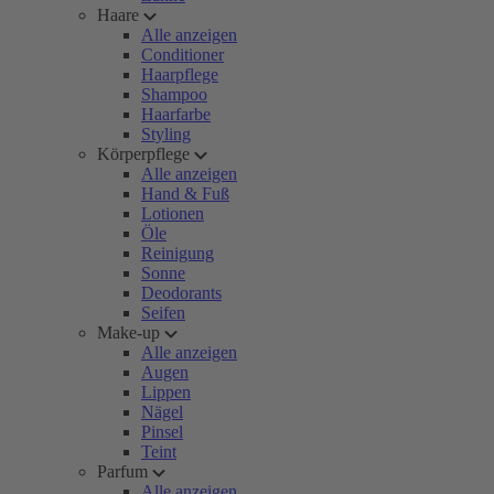
Haare
Alle anzeigen
Conditioner
Haarpflege
Shampoo
Haarfarbe
Styling
Körperpflege
Alle anzeigen
Hand & Fuß
Lotionen
Öle
Reinigung
Sonne
Deodorants
Seifen
Make-up
Alle anzeigen
Augen
Lippen
Nägel
Pinsel
Teint
Parfum
Alle anzeigen