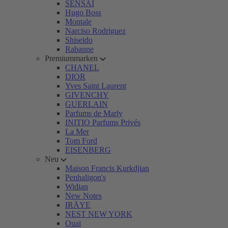
SENSAI
Hugo Boss
Montale
Narciso Rodriguez
Shiseido
Rabanne
Premiummarken
CHANEL
DIOR
Yves Saint Laurent
GIVENCHY
GUERLAIN
Parfums de Marly
INITIO Parfums Privés
La Mer
Tom Ford
EISENBERG
Neu
Maison Francis Kurkdjian
Penhaligon's
Widian
New Notes
IRÄYE
NEST NEW YORK
Ouai