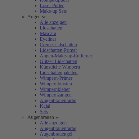
Loser Puder
Make-up Sets
Augen
Alle anzeigen
Lidschatten
Mascara
Eyeliner
Creme-Lidschatten
Lidschatten-Primer
Augen-Make-up-Entferner
Glitzer-Lidschatten
Künstliche Wimpern
Lidschattenpaletten
Wimpern-Primer
Wimpernbürsten
Wimpernkleber
Wimpernzangen
Augenbrauenfarbe
Kajal
Sets
Augenbrauen
Alle anzeigen
Augenbrauenfarbe
Augenbrauengel