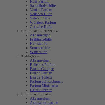
Rose Parfum
Sandelholz Düfte
Vanille Parfum
Veilchen Düfte
Vetiver Düfte
Würziges Parfum
Zitrische Düfte
Parfum nach Jahreszeit
Alle anzeigen
Frühlingsdüfte
Herbstdüfte
Sommerdüfte
Winterdüfte
Highlights
Alle anzeigen
Beliebtes Parfum
Eau de Cologne
Eau de Parfum
Eau de Toilette
Parfum auf Rechnung
Parfum Miniaturen
Unisex Parfum
Parfum nach Land
Alle anzeigen
Arabisches Parfum