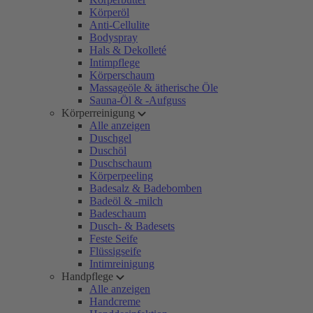
Körperöl
Anti-Cellulite
Bodyspray
Hals & Dekolleté
Intimpflege
Körperschaum
Massageöle & ätherische Öle
Sauna-Öl & -Aufguss
Körperreinigung
Alle anzeigen
Duschgel
Duschöl
Duschschaum
Körperpeeling
Badesalz & Badebomben
Badeöl & -milch
Badeschaum
Dusch- & Badesets
Feste Seife
Flüssigseife
Intimreinigung
Handpflege
Alle anzeigen
Handcreme