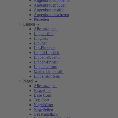
Augenbrauenpomade
Augenbrauenpuder
Augenbrauenstifte
Augenbrauenscheren
Pinzetten
Lippen
Alle anzeigen
Lippenstifte
Lipgloss
Lipliner
Lip-Plumper
Liquid Lipstick
Lippen Zubehör
Lippen-Primer
Lippenbalsam
Matter Lippenstift
Lippenstift-Sets
Nägel
Alle anzeigen
Nagellack
Base Coat
Top Coat
Nagelhärter
Nagelfeilen
Gel Nagellack