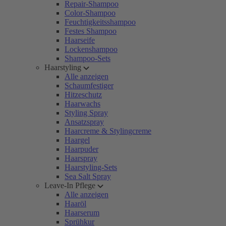
Repair-Shampoo
Color-Shampoo
Feuchtigkeitsshampoo
Festes Shampoo
Haarseife
Lockenshampoo
Shampoo-Sets
Haarstyling
Alle anzeigen
Schaumfestiger
Hitzeschutz
Haarwachs
Styling Spray
Ansatzspray
Haarcreme & Stylingcreme
Haargel
Haarpuder
Haarspray
Haarstyling-Sets
Sea Salt Spray
Leave-In Pflege
Alle anzeigen
Haaröl
Haarserum
Sprühkur