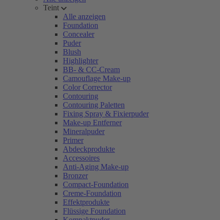
Teint
Alle anzeigen
Foundation
Concealer
Puder
Blush
Highlighter
BB- & CC-Cream
Camouflage Make-up
Color Corrector
Contouring
Contouring Paletten
Fixing Spray & Fixierpuder
Make-up Entferner
Mineralpuder
Primer
Abdeckprodukte
Accessoires
Anti-Aging Make-up
Bronzer
Compact-Foundation
Creme-Foundation
Effektprodukte
Flüssige Foundation
Kompaktpuder