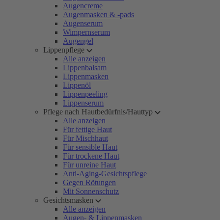
Augencreme
Augenmasken & -pads
Augenserum
Wimpernserum
Augengel
Lippenpflege
Alle anzeigen
Lippenbalsam
Lippenmasken
Lippenöl
Lippenpeeling
Lippenserum
Pflege nach Hautbedürfnis/Hauttyp
Alle anzeigen
Für fettige Haut
Für Mischhaut
Für sensible Haut
Für trockene Haut
Für unreine Haut
Anti-Aging-Gesichtspflege
Gegen Rötungen
Mit Sonnenschutz
Gesichtsmasken
Alle anzeigen
Augen- & Lippenmasken