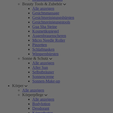
Beauty Tools & Zubehör
Alle anzeigen
Gesichtsmassage
Gesichtsreinigungsbürsten
Gesichtsreinigungstools
Gua Sha Steine
Kosmetikspiegel
Augenbrauenscheren
Micro Needle Roller
Pinzetten
Schlafmasken
Wimpernbürsten
Sonne & Schutz
Alle anzeigen
After Sun
Selbstbräuner
Sonnencreme
Sonnen-Make-up
Körper
Alle anzeigen
Körperpflege
Alle anzeigen
Bodylotion
Deodorant
Körperbutter