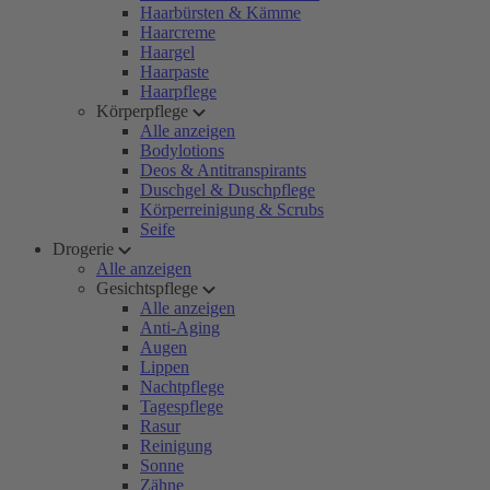
Haarbürsten & Kämme
Haarcreme
Haargel
Haarpaste
Haarpflege
Körperpflege
Alle anzeigen
Bodylotions
Deos & Antitranspirants
Duschgel & Duschpflege
Körperreinigung & Scrubs
Seife
Drogerie
Alle anzeigen
Gesichtspflege
Alle anzeigen
Anti-Aging
Augen
Lippen
Nachtpflege
Tagespflege
Rasur
Reinigung
Sonne
Zähne