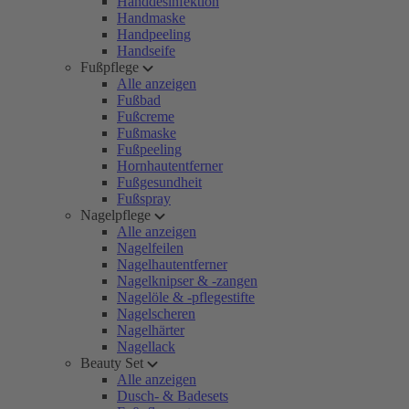
Handdesinfektion
Handmaske
Handpeeling
Handseife
Fußpflege
Alle anzeigen
Fußbad
Fußcreme
Fußmaske
Fußpeeling
Hornhautentferner
Fußgesundheit
Fußspray
Nagelpflege
Alle anzeigen
Nagelfeilen
Nagelhautentferner
Nagelknipser & -zangen
Nagelöle & -pflegestifte
Nagelscheren
Nagelhärter
Nagellack
Beauty Set
Alle anzeigen
Dusch- & Badesets