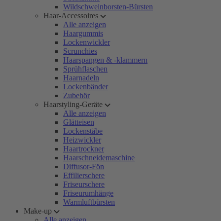
Wildschweinborsten-Bürsten
Haar-Accessoires
Alle anzeigen
Haargummis
Lockenwickler
Scrunchies
Haarspangen & -klammern
Sprühflaschen
Haarnadeln
Lockenbänder
Zubehör
Haarstyling-Geräte
Alle anzeigen
Glätteisen
Lockenstäbe
Heizwickler
Haartrockner
Haarschneidemaschine
Diffusor-Fön
Effilierschere
Friseurschere
Friseurumhänge
Warmluftbürsten
Make-up
Alle anzeigen