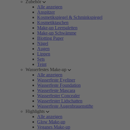
Zubehör
Alle anzeigen
Anspitzer
Kosmetikspiegel & Schminkspiegel
Kosmetiktaschen
Make-up Leerpaletten
Make-up Schwämme
Blotting Paper
Nägel
Augen
Lippen
Sets
Teint
Wasserfestes Make-up
Alle anzeigen
Wasserfeste Eyeliner
Wasserfeste Foundation
Wasserfeste Mascara
Wasserfester Concealer
Wasserfester Lidschatten
Wasserfeste Augenbrauenstifte
Highlights
Alle anzeigen
Glow Make-up
Veganes Make-up