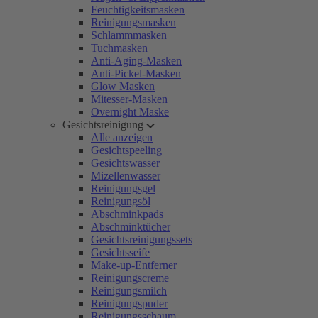
Feuchtigkeitsmasken
Reinigungsmasken
Schlammmasken
Tuchmasken
Anti-Aging-Masken
Anti-Pickel-Masken
Glow Masken
Mitesser-Masken
Overnight Maske
Gesichtsreinigung
Alle anzeigen
Gesichtspeeling
Gesichtswasser
Mizellenwasser
Reinigungsgel
Reinigungsöl
Abschminkpads
Abschminktücher
Gesichtsreinigungssets
Gesichtsseife
Make-up-Entferner
Reinigungscreme
Reinigungsmilch
Reinigungspuder
Reinigungsschaum