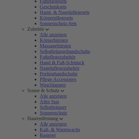
Fußpflegesets
Geschenksets
Hand- & Nagelpflegesets
Körperpflegesets
Sonnenschutz-Sets
Zubehör
Alle anzeigen
Körperbürsten
Massagebürsten
Selbstbräungshandschuhe
Fußpflegezubehör
Hand & Fuß-Schmuck
Nagelpflegezubehör
Peelinghandschuhe
Pflege Accessoires
Waschlappen
Sonne & Schutz
Alle anzeigen
After Sun
Selbstbräuner
Sonnenschutz
Haarentfernung
Alle anzeigen
Kalt- & Warmwachs
Rasierer