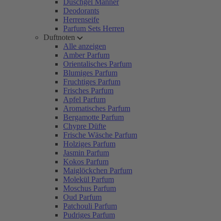
Duschgel Männer
Deodorants
Herrenseife
Parfum Sets Herren
Duftnoten
Alle anzeigen
Amber Parfum
Orientalisches Parfum
Blumiges Parfum
Fruchtiges Parfum
Frisches Parfum
Apfel Parfum
Aromatisches Parfum
Bergamotte Parfum
Chypre Düfte
Frische Wäsche Parfum
Holziges Parfum
Jasmin Parfum
Kokos Parfum
Maiglöckchen Parfum
Molekül Parfum
Moschus Parfum
Oud Parfum
Patchouli Parfum
Pudriges Parfum