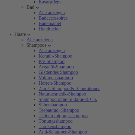
Rasurpflege
Bad
Alle anzeigen
Badaccessoires
Bademäntel
Handtücher
Haare
Alle anzeigen
Shampoos
Alle anzeigen
Keratin-Shampoo
Pre-Shampoo
Arganöl-Shampoo
Glättendes Shampoo
Volumenshampoo
Herren-Shampoo
2-in-1-Shampoo & -Conditioner
Naturkosmetik-Shampoo
Shampoo ohne Silikone & Co.
Silbershampoo
Teebaumöl-Shampoo
Tiefenreinigungsshampoo
Tönungsshampoo
Trockenshampoo
Anti-Schuppen-Shampoo