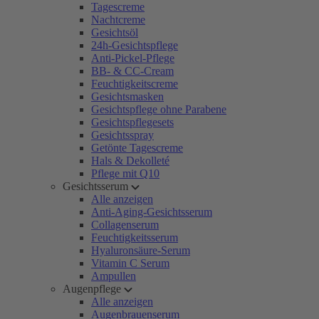
Tagescreme
Nachtcreme
Gesichtsöl
24h-Gesichtspflege
Anti-Pickel-Pflege
BB- & CC-Cream
Feuchtigkeitscreme
Gesichtsmasken
Gesichtspflege ohne Parabene
Gesichtspflegesets
Gesichtsspray
Getönte Tagescreme
Hals & Dekolleté
Pflege mit Q10
Gesichtsserum
Alle anzeigen
Anti-Aging-Gesichtsserum
Collagenserum
Feuchtigkeitsserum
Hyaluronsäure-Serum
Vitamin C Serum
Ampullen
Augenpflege
Alle anzeigen
Augenbrauenserum