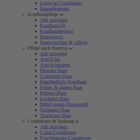
Leave-in Conditioner
Haarpflegesets
Kopfhautpflege
Alle anzeigen
Kopfhaut-Öl
Kopfhautpeeling
Haarwasser
Sonnenschutz & -pflege
Pflege nach Haartyp
Alle anzeigen
Anti-Frizz
Anti-Schuppen
Blondes Haar
Coloriertes Haar
Empfindliche Kopfhaut
Feines & glattes Haar
Fettiges Haar
Lockiges Haar
Mittel gegen Haarausfall
Normales Haar
Trockenes Haar
Conditioner & Spülung
Alle anzeigen
Color-Conditioner
Feuchtigkeits-Conditioner