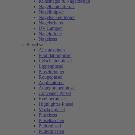
Kunstnägel & Nageldesign
Nagelhautentferner
Nagelknipser
Nagellackentferner
Nagelscheren
UV-Lampen
Nagelpflege
Nagelsets
Pinsel
Alle anzeigen
Foundationpinsel
Lidschattenpinsel
Lippenpinsel
Pinselreiniger
Rougepinsel
Applikatoren
Augenbrauenpinsel
Concealer-Pinsel
Eyelinerpinsel
Highlighter-Pinsel
Maskenpinsel
Pinselsets
Pinseltaschen
Puderpinsel
Puderquasten