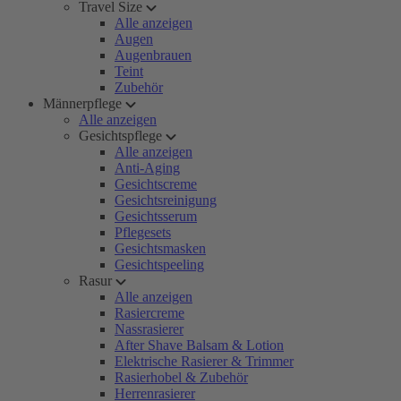
Travel Size
Alle anzeigen
Augen
Augenbrauen
Teint
Zubehör
Männerpflege
Alle anzeigen
Gesichtspflege
Alle anzeigen
Anti-Aging
Gesichtscreme
Gesichtsreinigung
Gesichtsserum
Pflegesets
Gesichtsmasken
Gesichtspeeling
Rasur
Alle anzeigen
Rasiercreme
Nassrasierer
After Shave Balsam & Lotion
Elektrische Rasierer & Trimmer
Rasierhobel & Zubehör
Herrenrasierer