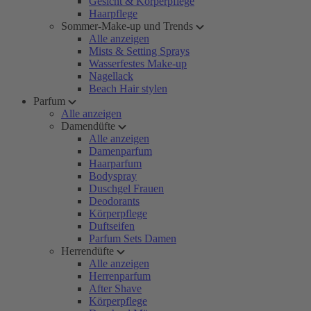
Gesicht & Körperpflege
Haarpflege
Sommer-Make-up und Trends
Alle anzeigen
Mists & Setting Sprays
Wasserfestes Make-up
Nagellack
Beach Hair stylen
Parfum
Alle anzeigen
Damendüfte
Alle anzeigen
Damenparfum
Haarparfum
Bodyspray
Duschgel Frauen
Deodorants
Körperpflege
Duftseifen
Parfum Sets Damen
Herrendüfte
Alle anzeigen
Herrenparfum
After Shave
Körperpflege