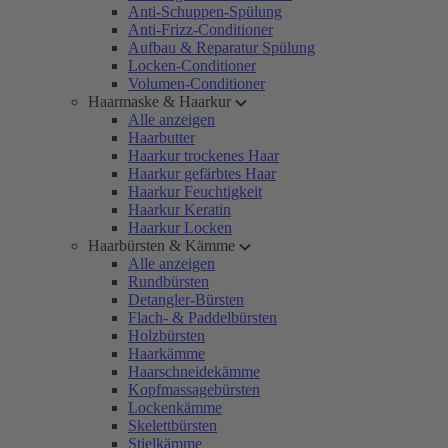
Anti-Schuppen-Spülung
Anti-Frizz-Conditioner
Aufbau & Reparatur Spülung
Locken-Conditioner
Volumen-Conditioner
Haarmaske & Haarkur
Alle anzeigen
Haarbutter
Haarkur trockenes Haar
Haarkur gefärbtes Haar
Haarkur Feuchtigkeit
Haarkur Keratin
Haarkur Locken
Haarbürsten & Kämme
Alle anzeigen
Rundbürsten
Detangler-Bürsten
Flach- & Paddelbürsten
Holzbürsten
Haarkämme
Haarschneidekämme
Kopfmassagebürsten
Lockenkämme
Skelettbürsten
Stielkämme