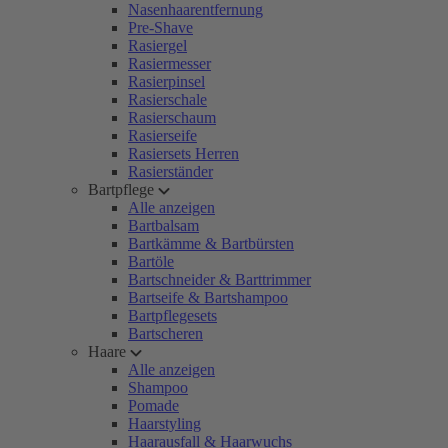
Nasenhaarentfernung
Pre-Shave
Rasiergel
Rasiermesser
Rasierpinsel
Rasierschale
Rasierschaum
Rasierseife
Rasiersets Herren
Rasierständer
Bartpflege
Alle anzeigen
Bartbalsam
Bartkämme & Bartbürsten
Bartöle
Bartschneider & Barttrimmer
Bartseife & Bartshampoo
Bartpflegesets
Bartscheren
Haare
Alle anzeigen
Shampoo
Pomade
Haarstyling
Haarausfall & Haarwuchs