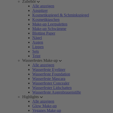
Zubehör
Alle anzeigen
Anspitzer
Kosmetikspiegel & Schminkspiegel
Kosmetiktaschen
Make-up Leerpaletten
Make-up Schwämme
Blotting Paper
Nägel
Augen
Lippen
Sets
Teint
Wasserfestes Make-up
Alle anzeigen
Wasserfeste Eyeliner
Wasserfeste Foundation
Wasserfeste Mascara
Wasserfester Concealer
Wasserfester Lidschatten
Wasserfeste Augenbrauenstifte
Highlights
Alle anzeigen
Glow Make-up
Veganes Make-up