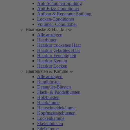
Anti-Schuppen-Spülung
Anti-Frizz-Conditioner
Aufbau & Reparatur Spülung
Locken-Conditioner
Volumen-Conditioner
Haarmaske & Haarkur
Alle anzeigen
Haarbutter
Haarkur trockenes Haar
Haarkur gefärbtes Haar
Haarkur Feuchtigkeit
Haarkur Keratin
Haarkur Locken
Haarbürsten & Kämme
Alle anzeigen
Rundbürsten
Detangler-Bürsten
Flach- & Paddelbürsten
Holzbürsten
Haarkämme
Haarschneidekämme
Kopfmassagebürsten
Lockenkämme
Skelettbürsten
Stielkämme