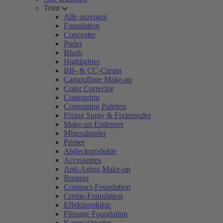
Teint
Alle anzeigen
Foundation
Concealer
Puder
Blush
Highlighter
BB- & CC-Cream
Camouflage Make-up
Color Corrector
Contouring
Contouring Paletten
Fixing Spray & Fixierpuder
Make-up Entferner
Mineralpuder
Primer
Abdeckprodukte
Accessoires
Anti-Aging Make-up
Bronzer
Compact-Foundation
Creme-Foundation
Effektprodukte
Flüssige Foundation
Kompaktpuder