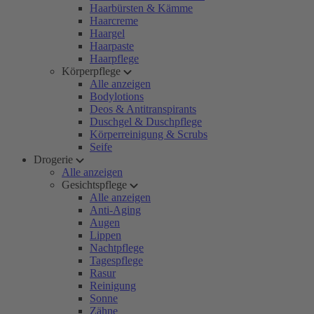
Haarbürsten & Kämme
Haarcreme
Haargel
Haarpaste
Haarpflege
Körperpflege
Alle anzeigen
Bodylotions
Deos & Antitranspirants
Duschgel & Duschpflege
Körperreinigung & Scrubs
Seife
Drogerie
Alle anzeigen
Gesichtspflege
Alle anzeigen
Anti-Aging
Augen
Lippen
Nachtpflege
Tagespflege
Rasur
Reinigung
Sonne
Zähne