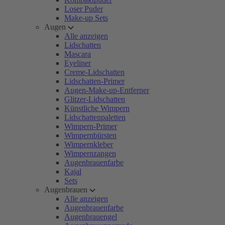
Loser Puder
Make-up Sets
Augen
Alle anzeigen
Lidschatten
Mascara
Eyeliner
Creme-Lidschatten
Lidschatten-Primer
Augen-Make-up-Entferner
Glitzer-Lidschatten
Künstliche Wimpern
Lidschattenpaletten
Wimpern-Primer
Wimpernbürsten
Wimpernkleber
Wimpernzangen
Augenbrauenfarbe
Kajal
Sets
Augenbrauen
Alle anzeigen
Augenbrauenfarbe
Augenbrauengel