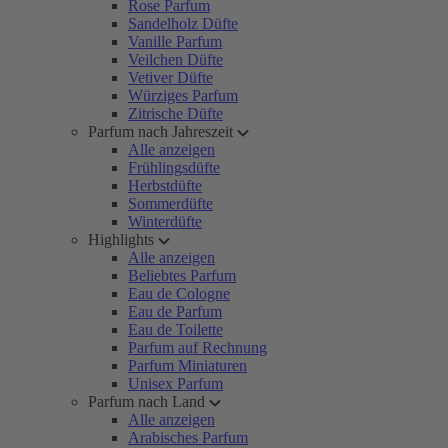
Rose Parfum
Sandelholz Düfte
Vanille Parfum
Veilchen Düfte
Vetiver Düfte
Würziges Parfum
Zitrische Düfte
Parfum nach Jahreszeit
Alle anzeigen
Frühlingsdüfte
Herbstdüfte
Sommerdüfte
Winterdüfte
Highlights
Alle anzeigen
Beliebtes Parfum
Eau de Cologne
Eau de Parfum
Eau de Toilette
Parfum auf Rechnung
Parfum Miniaturen
Unisex Parfum
Parfum nach Land
Alle anzeigen
Arabisches Parfum