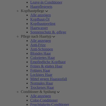
Leave-in Conditioner
Haarpflegesets
Kopfhautpflege
Alle anzeigen
Kopfhaut-Öl
Kopfhautpeeling
Haarwasser
Sonnenschutz & -pflege
Pflege nach Haartyp
Alle anzeigen
Anti-Frizz
Anti-Schuppen
Blondes Haar
Coloriertes Haar
Empfindliche Kopfhaut
Feines & glattes Haar
Fettiges Haar
Lockiges Haar
Mittel gegen Haarausfall
Normales Haar
Trockenes Haar
Conditioner & Spülung
Alle anzeigen
Color-Conditioner
Feuchtigkeits-Conditioner