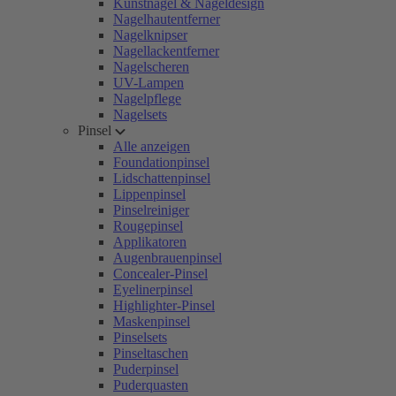
Kunstnägel & Nageldesign
Nagelhautentferner
Nagelknipser
Nagellackentferner
Nagelscheren
UV-Lampen
Nagelpflege
Nagelsets
Pinsel
Alle anzeigen
Foundationpinsel
Lidschattenpinsel
Lippenpinsel
Pinselreiniger
Rougepinsel
Applikatoren
Augenbrauenpinsel
Concealer-Pinsel
Eyelinerpinsel
Highlighter-Pinsel
Maskenpinsel
Pinselsets
Pinseltaschen
Puderpinsel
Puderquasten