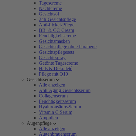
Tagescreme
Nachtcreme
Gesichtsöl
24h-Gesichtspflege
Anti-Pickel-Pflege
BB- & CC-Cream
Feuchtigkeitscreme
Gesichtsmasken
Gesichtspflege ohne Parabene
Gesichtspflegesets
Gesichtsspray
Getönte Tagescreme
Hals & Dekolleté
Pflege mit Q10
Gesichtsserum
Alle anzeigen
Anti-Aging-Gesichtsserum
Collagenserum
Feuchtigkeitsserum
Hyaluronsäure-Serum
Vitamin C Serum
Ampullen
Augenpflege
Alle anzeigen
Augenbrauenserum