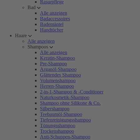
Rasurpflege
Bad
Alle anzeigen
Badaccessoires
Bademäntel
Handtücher
Haare
Alle anzeigen
Shampoos
Alle anzeigen
Keratin-Shampoo
Pre-Shampoo
Arganöl-Shampoo
Glättendes Shampoo
Volumenshampoo
Herren-Shampoo
2-in-1-Shampoo & -Conditioner
Naturkosmetik-Shampoo
Shampoo ohne Silikone & Co.
Silbershampoo
Teebaumöl-Shampoo
Tiefenreinigungsshampoo
Tönungsshampoo
Trockenshampoo
Anti-Schuppen-Shampoo