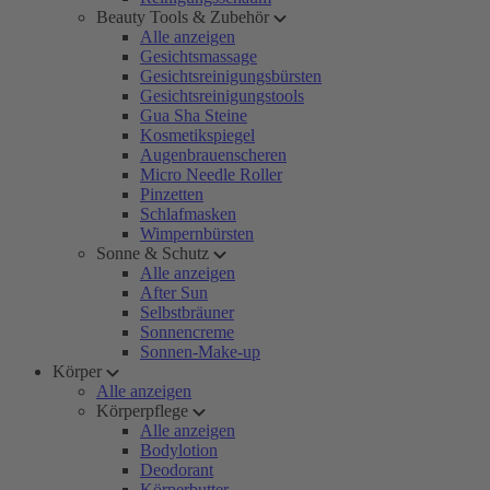
Beauty Tools & Zubehör
Alle anzeigen
Gesichtsmassage
Gesichtsreinigungsbürsten
Gesichtsreinigungstools
Gua Sha Steine
Kosmetikspiegel
Augenbrauenscheren
Micro Needle Roller
Pinzetten
Schlafmasken
Wimpernbürsten
Sonne & Schutz
Alle anzeigen
After Sun
Selbstbräuner
Sonnencreme
Sonnen-Make-up
Körper
Alle anzeigen
Körperpflege
Alle anzeigen
Bodylotion
Deodorant
Körperbutter