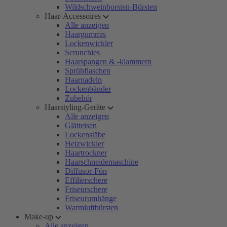
Wildschweinborsten-Bürsten
Haar-Accessoires
Alle anzeigen
Haargummis
Lockenwickler
Scrunchies
Haarspangen & -klammern
Sprühflaschen
Haarnadeln
Lockenbänder
Zubehör
Haarstyling-Geräte
Alle anzeigen
Glätteisen
Lockenstäbe
Heizwickler
Haartrockner
Haarschneidemaschine
Diffusor-Fön
Effilierschere
Friseurschere
Friseurumhänge
Warmluftbürsten
Make-up
Alle anzeigen