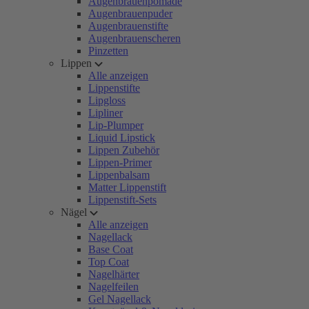
Augenbrauenpomade
Augenbrauenpuder
Augenbrauenstifte
Augenbrauenscheren
Pinzetten
Lippen
Alle anzeigen
Lippenstifte
Lipgloss
Lipliner
Lip-Plumper
Liquid Lipstick
Lippen Zubehör
Lippen-Primer
Lippenbalsam
Matter Lippenstift
Lippenstift-Sets
Nägel
Alle anzeigen
Nagellack
Base Coat
Top Coat
Nagelhärter
Nagelfeilen
Gel Nagellack