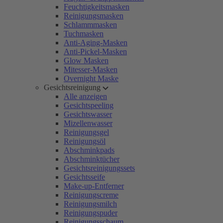
Feuchtigkeitsmasken
Reinigungsmasken
Schlammmasken
Tuchmasken
Anti-Aging-Masken
Anti-Pickel-Masken
Glow Masken
Mitesser-Masken
Overnight Maske
Gesichtsreinigung
Alle anzeigen
Gesichtspeeling
Gesichtswasser
Mizellenwasser
Reinigungsgel
Reinigungsöl
Abschminkpads
Abschminktücher
Gesichtsreinigungssets
Gesichtsseife
Make-up-Entferner
Reinigungscreme
Reinigungsmilch
Reinigungspuder
Reinigungsschaum