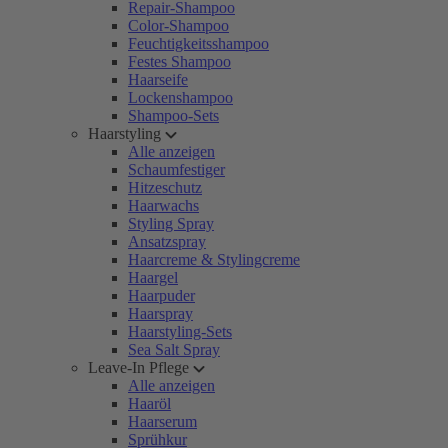
Repair-Shampoo
Color-Shampoo
Feuchtigkeitsshampoo
Festes Shampoo
Haarseife
Lockenshampoo
Shampoo-Sets
Haarstyling
Alle anzeigen
Schaumfestiger
Hitzeschutz
Haarwachs
Styling Spray
Ansatzspray
Haarcreme & Stylingcreme
Haargel
Haarpuder
Haarspray
Haarstyling-Sets
Sea Salt Spray
Leave-In Pflege
Alle anzeigen
Haaröl
Haarserum
Sprühkur