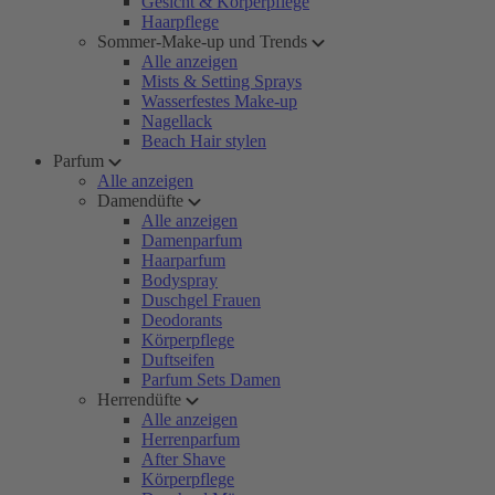
Gesicht & Körperpflege
Haarpflege
Sommer-Make-up und Trends
Alle anzeigen
Mists & Setting Sprays
Wasserfestes Make-up
Nagellack
Beach Hair stylen
Parfum
Alle anzeigen
Damendüfte
Alle anzeigen
Damenparfum
Haarparfum
Bodyspray
Duschgel Frauen
Deodorants
Körperpflege
Duftseifen
Parfum Sets Damen
Herrendüfte
Alle anzeigen
Herrenparfum
After Shave
Körperpflege