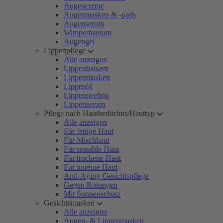
Augencreme
Augenmasken & -pads
Augenserum
Wimpernserum
Augengel
Lippenpflege
Alle anzeigen
Lippenbalsam
Lippenmasken
Lippenöl
Lippenpeeling
Lippenserum
Pflege nach Hautbedürfnis/Hauttyp
Alle anzeigen
Für fettige Haut
Für Mischhaut
Für sensible Haut
Für trockene Haut
Für unreine Haut
Anti-Aging-Gesichtspflege
Gegen Rötungen
Mit Sonnenschutz
Gesichtsmasken
Alle anzeigen
Augen- & Lippenmasken