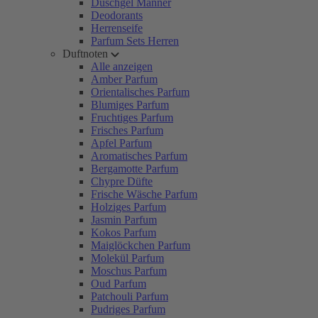
Duschgel Männer
Deodorants
Herrenseife
Parfum Sets Herren
Duftnoten
Alle anzeigen
Amber Parfum
Orientalisches Parfum
Blumiges Parfum
Fruchtiges Parfum
Frisches Parfum
Apfel Parfum
Aromatisches Parfum
Bergamotte Parfum
Chypre Düfte
Frische Wäsche Parfum
Holziges Parfum
Jasmin Parfum
Kokos Parfum
Maiglöckchen Parfum
Molekül Parfum
Moschus Parfum
Oud Parfum
Patchouli Parfum
Pudriges Parfum