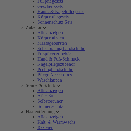
Fußpflegesets
Geschenksets
Hand- & Nagelpflegesets
Körperpflegesets
Sonnenschutz-Sets
Zubehör
Alle anzeigen
Körperbürsten
Massagebürsten
Selbstbräungshandschuhe
Fußpflegezubehör
Hand & Fuß-Schmuck
Nagelpflegezubehör
Peelinghandschuhe
Pflege Accessoires
Waschlappen
Sonne & Schutz
Alle anzeigen
After Sun
Selbstbräuner
Sonnenschutz
Haarentfernung
Alle anzeigen
Kalt- & Warmwachs
Rasierer