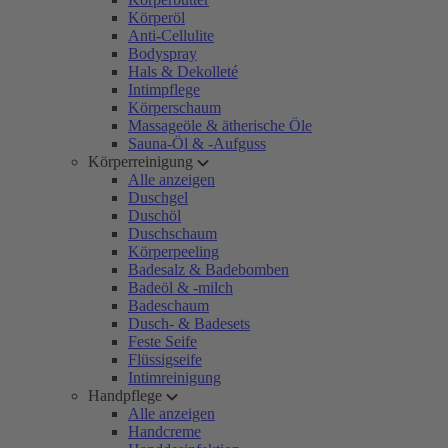
Körperöl
Anti-Cellulite
Bodyspray
Hals & Dekolleté
Intimpflege
Körperschaum
Massageöle & ätherische Öle
Sauna-Öl & -Aufguss
Körperreinigung
Alle anzeigen
Duschgel
Duschöl
Duschschaum
Körperpeeling
Badesalz & Badebomben
Badeöl & -milch
Badeschaum
Dusch- & Badesets
Feste Seife
Flüssigseife
Intimreinigung
Handpflege
Alle anzeigen
Handcreme