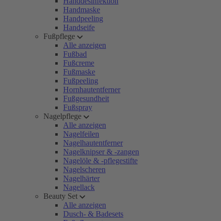
Handdesinfektion
Handmaske
Handpeeling
Handseife
Fußpflege
Alle anzeigen
Fußbad
Fußcreme
Fußmaske
Fußpeeling
Hornhautentferner
Fußgesundheit
Fußspray
Nagelpflege
Alle anzeigen
Nagelfeilen
Nagelhautentferner
Nagelknipser & -zangen
Nagelöle & -pflegestifte
Nagelscheren
Nagelhärter
Nagellack
Beauty Set
Alle anzeigen
Dusch- & Badesets