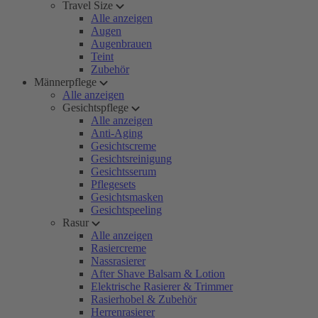
Travel Size
Alle anzeigen
Augen
Augenbrauen
Teint
Zubehör
Männerpflege
Alle anzeigen
Gesichtspflege
Alle anzeigen
Anti-Aging
Gesichtscreme
Gesichtsreinigung
Gesichtsserum
Pflegesets
Gesichtsmasken
Gesichtspeeling
Rasur
Alle anzeigen
Rasiercreme
Nassrasierer
After Shave Balsam & Lotion
Elektrische Rasierer & Trimmer
Rasierhobel & Zubehör
Herrenrasierer