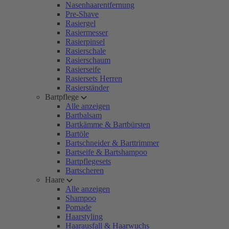
Nasenhaarentfernung
Pre-Shave
Rasiergel
Rasiermesser
Rasierpinsel
Rasierschale
Rasierschaum
Rasierseife
Rasiersets Herren
Rasierständer
Bartpflege
Alle anzeigen
Bartbalsam
Bartkämme & Bartbürsten
Bartöle
Bartschneider & Barttrimmer
Bartseife & Bartshampoo
Bartpflegesets
Bartscheren
Haare
Alle anzeigen
Shampoo
Pomade
Haarstyling
Haarausfall & Haarwuchs