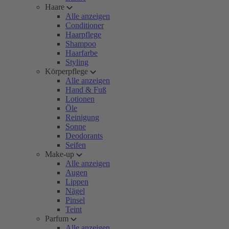
Haare
Alle anzeigen
Conditioner
Haarpflege
Shampoo
Haarfarbe
Styling
Körperpflege
Alle anzeigen
Hand & Fuß
Lotionen
Öle
Reinigung
Sonne
Deodorants
Seifen
Make-up
Alle anzeigen
Augen
Lippen
Nägel
Pinsel
Teint
Parfum
Alle anzeigen