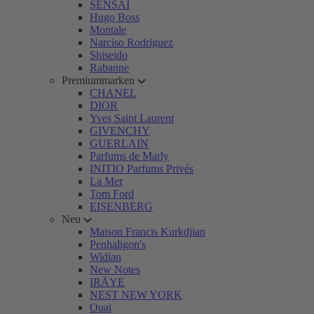
SENSAI
Hugo Boss
Montale
Narciso Rodriguez
Shiseido
Rabanne
Premiummarken
CHANEL
DIOR
Yves Saint Laurent
GIVENCHY
GUERLAIN
Parfums de Marly
INITIO Parfums Privés
La Mer
Tom Ford
EISENBERG
Neu
Maison Francis Kurkdjian
Penhaligon's
Widian
New Notes
IRÄYE
NEST NEW YORK
Ouai