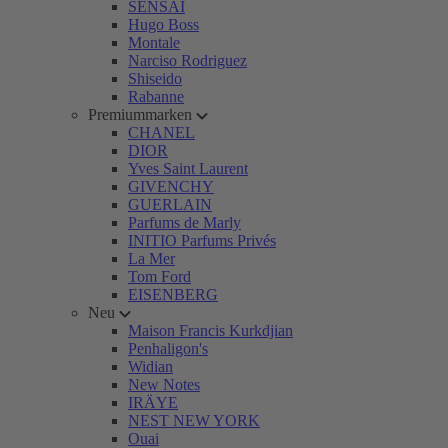
SENSAI
Hugo Boss
Montale
Narciso Rodriguez
Shiseido
Rabanne
Premiummarken
CHANEL
DIOR
Yves Saint Laurent
GIVENCHY
GUERLAIN
Parfums de Marly
INITIO Parfums Privés
La Mer
Tom Ford
EISENBERG
Neu
Maison Francis Kurkdjian
Penhaligon's
Widian
New Notes
IRÄYE
NEST NEW YORK
Ouai