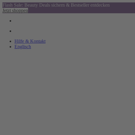
Flash Sale: Beauty Deals sichern & Bestseller entdecken
Jetzt shoppen
Hilfe & Kontakt
Englisch