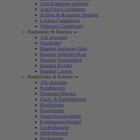
Anti-Schuppen-Spülung
Anti-Frizz-Conditioner
Aufbau & Reparatur Spülung
Locken-Conditioner
Volumen-Conditioner
Haarmaske & Haarkur
Alle anzeigen
Haarbutter
Haarkur trockenes Haar
Haarkur gefärbtes Haar
Haarkur Feuchtigkeit
Haarkur Keratin
Haarkur Locken
Haarbürsten & Kämme
Alle anzeigen
Rundbürsten
Detangler-Bürsten
Flach- & Paddelbürsten
Holzbürsten
Haarkämme
Haarschneidekämme
Kopfmassagebürsten
Lockenkämme
Skelettbürsten
Stielkämme