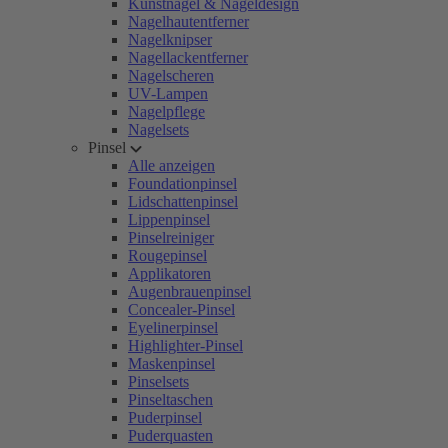
Kunstnägel & Nageldesign
Nagelhautentferner
Nagelknipser
Nagellackentferner
Nagelscheren
UV-Lampen
Nagelpflege
Nagelsets
Pinsel
Alle anzeigen
Foundationpinsel
Lidschattenpinsel
Lippenpinsel
Pinselreiniger
Rougepinsel
Applikatoren
Augenbrauenpinsel
Concealer-Pinsel
Eyelinerpinsel
Highlighter-Pinsel
Maskenpinsel
Pinselsets
Pinseltaschen
Puderpinsel
Puderquasten