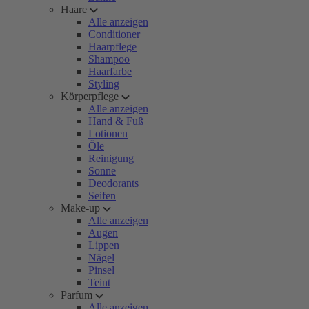
Haare
Alle anzeigen
Conditioner
Haarpflege
Shampoo
Haarfarbe
Styling
Körperpflege
Alle anzeigen
Hand & Fuß
Lotionen
Öle
Reinigung
Sonne
Deodorants
Seifen
Make-up
Alle anzeigen
Augen
Lippen
Nägel
Pinsel
Teint
Parfum
Alle anzeigen