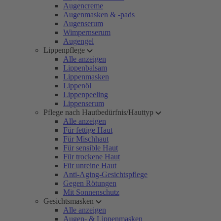
Augencreme
Augenmasken & -pads
Augenserum
Wimpernserum
Augengel
Lippenpflege
Alle anzeigen
Lippenbalsam
Lippenmasken
Lippenöl
Lippenpeeling
Lippenserum
Pflege nach Hautbedürfnis/Hauttyp
Alle anzeigen
Für fettige Haut
Für Mischhaut
Für sensible Haut
Für trockene Haut
Für unreine Haut
Anti-Aging-Gesichtspflege
Gegen Rötungen
Mit Sonnenschutz
Gesichtsmasken
Alle anzeigen
Augen- & Lippenmasken