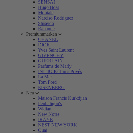
SENSAI
Hugo Boss
Montale
Narciso Rodriguez
Shiseido
Rabanne
Premiummarken
CHANEL
DIOR
Yves Saint Laurent
GIVENCHY
GUERLAIN
Parfums de Marly
INITIO Parfums Privés
La Mer
Tom Ford
EISENBERG
Neu
Maison Francis Kurkdjian
Penhaligon's
Widian
New Notes
IRÄYE
NEST NEW YORK
Ouai