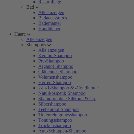
Rasurpflege
Bad
Alle anzeigen
Badaccessoires
Bademäntel
Handtücher
Haare
Alle anzeigen
Shampoos
Alle anzeigen
Keratin-Shampoo
Pre-Shampoo
Arganöl-Shampoo
Glättendes Shampoo
Volumenshampoo
Herren-Shampoo
2-in-1-Shampoo & -Conditioner
Naturkosmetik-Shampoo
Shampoo ohne Silikone & Co.
Silbershampoo
Teebaumöl-Shampoo
Tiefenreinigungsshampoo
Tönungsshampoo
Trockenshampoo
Anti-Schuppen-Shampoo