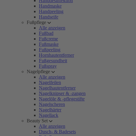
Handdesinfektion
Handmaske
Handpeeling
Handseife
Fußpflege
Alle anzeigen
Fußbad
Fußcreme
Fußmaske
Fußpeeling
Hornhautentferner
Fußgesundheit
Fußspray
Nagelpflege
Alle anzeigen
Nagelfeilen
Nagelhautentferner
Nagelknipser & -zangen
Nagelöle & -pflegestifte
Nagelscheren
Nagelhärter
Nagellack
Beauty Set
Alle anzeigen
Dusch- & Badesets