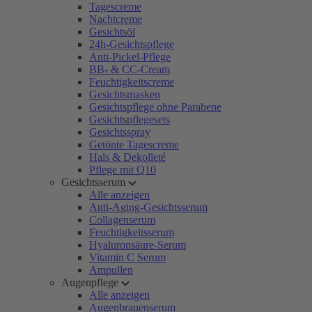
Tagescreme
Nachtcreme
Gesichtsöl
24h-Gesichtspflege
Anti-Pickel-Pflege
BB- & CC-Cream
Feuchtigkeitscreme
Gesichtsmasken
Gesichtspflege ohne Parabene
Gesichtspflegesets
Gesichtsspray
Getönte Tagescreme
Hals & Dekolleté
Pflege mit Q10
Gesichtsserum
Alle anzeigen
Anti-Aging-Gesichtsserum
Collagenserum
Feuchtigkeitsserum
Hyaluronsäure-Serum
Vitamin C Serum
Ampullen
Augenpflege
Alle anzeigen
Augenbrauenserum