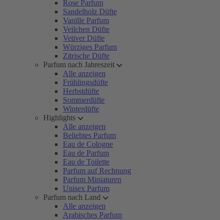
Rose Parfum
Sandelholz Düfte
Vanille Parfum
Veilchen Düfte
Vetiver Düfte
Würziges Parfum
Zitrische Düfte
Parfum nach Jahreszeit
Alle anzeigen
Frühlingsdüfte
Herbstdüfte
Sommerdüfte
Winterdüfte
Highlights
Alle anzeigen
Beliebtes Parfum
Eau de Cologne
Eau de Parfum
Eau de Toilette
Parfum auf Rechnung
Parfum Miniaturen
Unisex Parfum
Parfum nach Land
Alle anzeigen
Arabisches Parfum