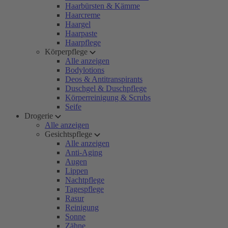
Haarbürsten & Kämme
Haarcreme
Haargel
Haarpaste
Haarpflege
Körperpflege
Alle anzeigen
Bodylotions
Deos & Antitranspirants
Duschgel & Duschpflege
Körperreinigung & Scrubs
Seife
Drogerie
Alle anzeigen
Gesichtspflege
Alle anzeigen
Anti-Aging
Augen
Lippen
Nachtpflege
Tagespflege
Rasur
Reinigung
Sonne
Zähne