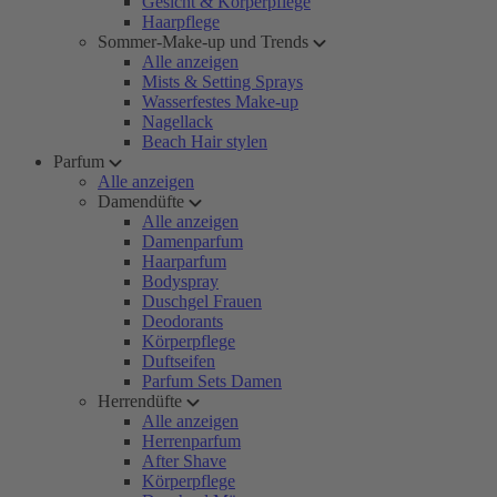
Gesicht & Körperpflege
Haarpflege
Sommer-Make-up und Trends
Alle anzeigen
Mists & Setting Sprays
Wasserfestes Make-up
Nagellack
Beach Hair stylen
Parfum
Alle anzeigen
Damendüfte
Alle anzeigen
Damenparfum
Haarparfum
Bodyspray
Duschgel Frauen
Deodorants
Körperpflege
Duftseifen
Parfum Sets Damen
Herrendüfte
Alle anzeigen
Herrenparfum
After Shave
Körperpflege