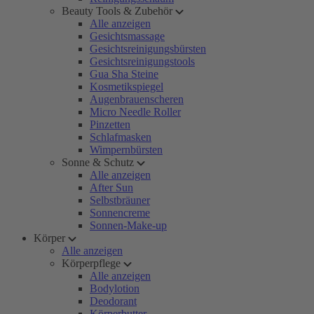
Beauty Tools & Zubehör
Alle anzeigen
Gesichtsmassage
Gesichtsreinigungsbürsten
Gesichtsreinigungstools
Gua Sha Steine
Kosmetikspiegel
Augenbrauenscheren
Micro Needle Roller
Pinzetten
Schlafmasken
Wimpernbürsten
Sonne & Schutz
Alle anzeigen
After Sun
Selbstbräuner
Sonnencreme
Sonnen-Make-up
Körper
Alle anzeigen
Körperpflege
Alle anzeigen
Bodylotion
Deodorant
Körperbutter