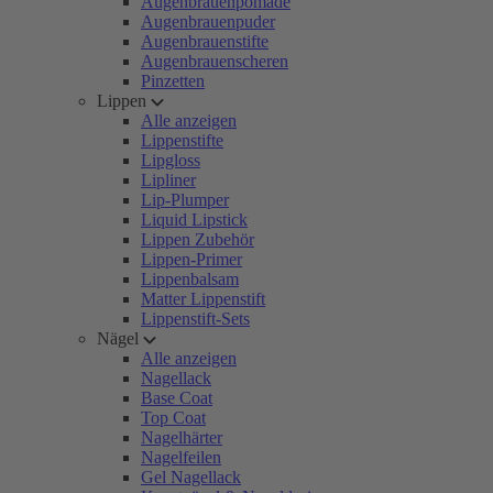
Augenbrauenpomade
Augenbrauenpuder
Augenbrauenstifte
Augenbrauenscheren
Pinzetten
Lippen
Alle anzeigen
Lippenstifte
Lipgloss
Lipliner
Lip-Plumper
Liquid Lipstick
Lippen Zubehör
Lippen-Primer
Lippenbalsam
Matter Lippenstift
Lippenstift-Sets
Nägel
Alle anzeigen
Nagellack
Base Coat
Top Coat
Nagelhärter
Nagelfeilen
Gel Nagellack