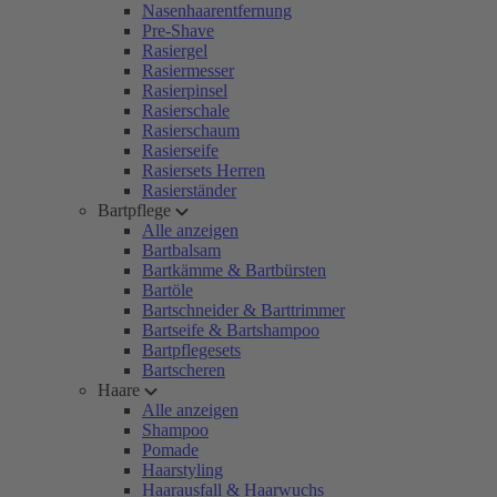
Nasenhaarentfernung
Pre-Shave
Rasiergel
Rasiermesser
Rasierpinsel
Rasierschale
Rasierschaum
Rasierseife
Rasiersets Herren
Rasierständer
Bartpflege
Alle anzeigen
Bartbalsam
Bartkämme & Bartbürsten
Bartöle
Bartschneider & Barttrimmer
Bartseife & Bartshampoo
Bartpflegesets
Bartscheren
Haare
Alle anzeigen
Shampoo
Pomade
Haarstyling
Haarausfall & Haarwuchs