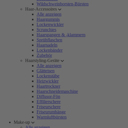
Wildschweinborsten-Bürsten
Haar-Accessoires
Alle anzeigen
Haargummis
Lockenwickler
Scrunchies
Haarspangen & -klammern
Sprühflaschen
Haarnadeln
Lockenbänder
Zubehör
Haarstyling-Geräte
Alle anzeigen
Glätteisen
Lockenstäbe
Heizwickler
Haartrockner
Haarschneidemaschine
Diffusor-Fön
Effilierschere
Friseurschere
Friseurumhänge
Warmluftbürsten
Make-up
Alle anzeigen