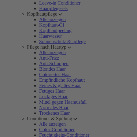
Leave-in Conditioner
Haarpflegesets
Kopfhautpflege
Alle anzeigen
Kopfhaut-Öl
Kopfhautpeeling
Haarwasser
Sonnenschutz & -pflege
Pflege nach Haartyp
Alle anzeigen
Anti-Frizz
Anti-Schuppen
Blondes Haar
Coloriertes Haar
Empfindliche Kopfhaut
Feines & glattes Haar
Fettiges Haar
Lockiges Haar
Mittel gegen Haarausfall
Normales Haar
Trockenes Haar
Conditioner & Spülung
Alle anzeigen
Color-Conditioner
Feuchtigkeits-Conditioner