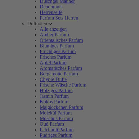
Duschgel Männer
Deodorants
Herrenseife
Parfum Sets Herren
Duftnoten
Alle anzeigen
Amber Parfum
Orientalisches Parfum
Blumiges Parfum
Fruchtiges Parfum
Frisches Parfum
Apfel Parfum
Aromatisches Parfum
Bergamotte Parfum
Chypre Düfte
Frische Wäsche Parfum
Holziges Parfum
Jasmin Parfum
Kokos Parfum
Maiglöckchen Parfum
Molekül Parfum
Moschus Parfum
Oud Parfum
Patchouli Parfum
Pudriges Parfum