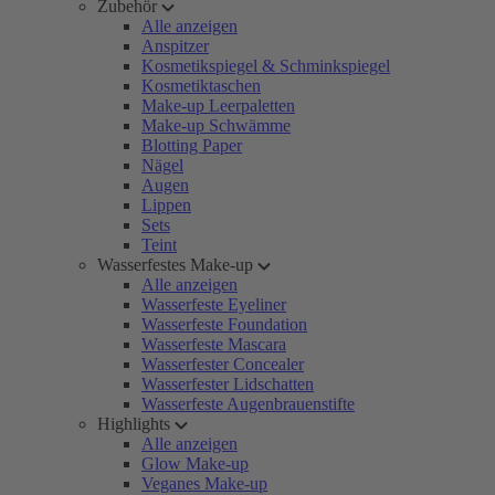
Zubehör
Alle anzeigen
Anspitzer
Kosmetikspiegel & Schminkspiegel
Kosmetiktaschen
Make-up Leerpaletten
Make-up Schwämme
Blotting Paper
Nägel
Augen
Lippen
Sets
Teint
Wasserfestes Make-up
Alle anzeigen
Wasserfeste Eyeliner
Wasserfeste Foundation
Wasserfeste Mascara
Wasserfester Concealer
Wasserfester Lidschatten
Wasserfeste Augenbrauenstifte
Highlights
Alle anzeigen
Glow Make-up
Veganes Make-up