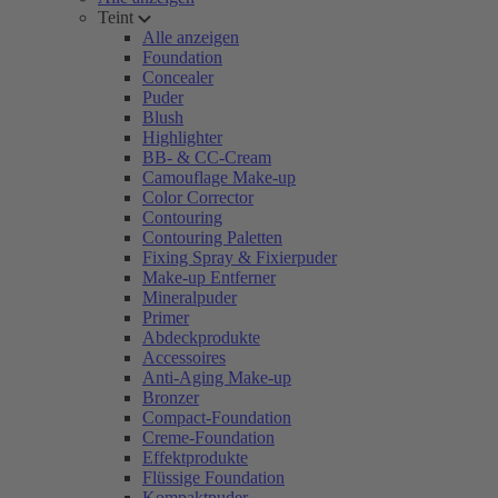
Teint
Alle anzeigen
Foundation
Concealer
Puder
Blush
Highlighter
BB- & CC-Cream
Camouflage Make-up
Color Corrector
Contouring
Contouring Paletten
Fixing Spray & Fixierpuder
Make-up Entferner
Mineralpuder
Primer
Abdeckprodukte
Accessoires
Anti-Aging Make-up
Bronzer
Compact-Foundation
Creme-Foundation
Effektprodukte
Flüssige Foundation
Kompaktpuder