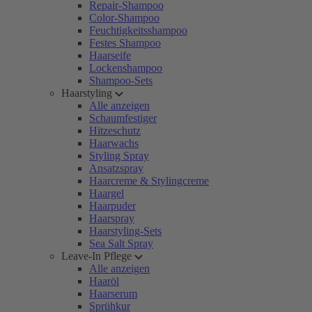
Repair-Shampoo
Color-Shampoo
Feuchtigkeitsshampoo
Festes Shampoo
Haarseife
Lockenshampoo
Shampoo-Sets
Haarstyling
Alle anzeigen
Schaumfestiger
Hitzeschutz
Haarwachs
Styling Spray
Ansatzspray
Haarcreme & Stylingcreme
Haargel
Haarpuder
Haarspray
Haarstyling-Sets
Sea Salt Spray
Leave-In Pflege
Alle anzeigen
Haaröl
Haarserum
Sprühkur