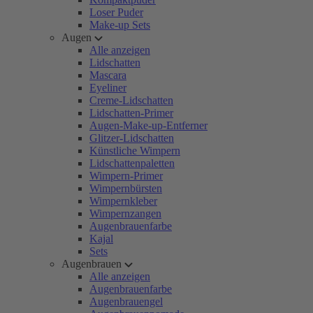
Loser Puder
Make-up Sets
Augen
Alle anzeigen
Lidschatten
Mascara
Eyeliner
Creme-Lidschatten
Lidschatten-Primer
Augen-Make-up-Entferner
Glitzer-Lidschatten
Künstliche Wimpern
Lidschattenpaletten
Wimpern-Primer
Wimpernbürsten
Wimpernkleber
Wimpernzangen
Augenbrauenfarbe
Kajal
Sets
Augenbrauen
Alle anzeigen
Augenbrauenfarbe
Augenbrauengel