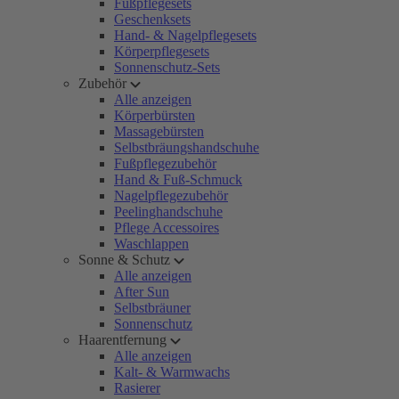
Fußpflegesets
Geschenksets
Hand- & Nagelpflegesets
Körperpflegesets
Sonnenschutz-Sets
Zubehör
Alle anzeigen
Körperbürsten
Massagebürsten
Selbstbräungshandschuhe
Fußpflegezubehör
Hand & Fuß-Schmuck
Nagelpflegezubehör
Peelinghandschuhe
Pflege Accessoires
Waschlappen
Sonne & Schutz
Alle anzeigen
After Sun
Selbstbräuner
Sonnenschutz
Haarentfernung
Alle anzeigen
Kalt- & Warmwachs
Rasierer