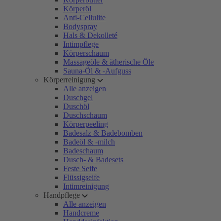
Körperöl
Anti-Cellulite
Bodyspray
Hals & Dekolleté
Intimpflege
Körperschaum
Massageöle & ätherische Öle
Sauna-Öl & -Aufguss
Körperreinigung
Alle anzeigen
Duschgel
Duschöl
Duschschaum
Körperpeeling
Badesalz & Badebomben
Badeöl & -milch
Badeschaum
Dusch- & Badesets
Feste Seife
Flüssigseife
Intimreinigung
Handpflege
Alle anzeigen
Handcreme