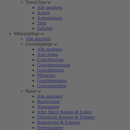
Travel Size
Alle anzeigen
Augen
Augenbrauen
Teint
Zubehör
Männerpflege
Alle anzeigen
Gesichtspflege
Alle anzeigen
Anti-Aging
Gesichtscreme
Gesichtsreinigung
Gesichtsserum
Pflegesets
Gesichtsmasken
Gesichtspeeling
Rasur
Alle anzeigen
Rasiercreme
Nassrasierer
After Shave Balsam & Lotion
Elektrische Rasierer & Trimmer
Rasierhobel & Zubehör
Herrenrasierer