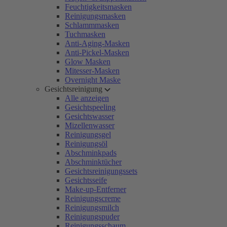
Feuchtigkeitsmasken
Reinigungsmasken
Schlammmasken
Tuchmasken
Anti-Aging-Masken
Anti-Pickel-Masken
Glow Masken
Mitesser-Masken
Overnight Maske
Gesichtsreinigung
Alle anzeigen
Gesichtspeeling
Gesichtswasser
Mizellenwasser
Reinigungsgel
Reinigungsöl
Abschminkpads
Abschminktücher
Gesichtsreinigungssets
Gesichtsseife
Make-up-Entferner
Reinigungscreme
Reinigungsmilch
Reinigungspuder
Reinigungsschaum