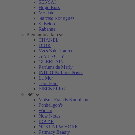
SENSAI
Hugo Boss
Montale
Narciso Rodriguez
Shiseido
Rabanne
Premiummarken
CHANEL
DIOR
Yves Saint Laurent
GIVENCHY
GUERLAIN
Parfums de Marly
INITIO Parfums Privés
La Mer
Tom Ford
EISENBERG
Neu
Maison Francis Kurkdjian
Penhaligon's
Widian
New Notes
IRÄYE
NEST NEW YORK
Farmacy Beauty