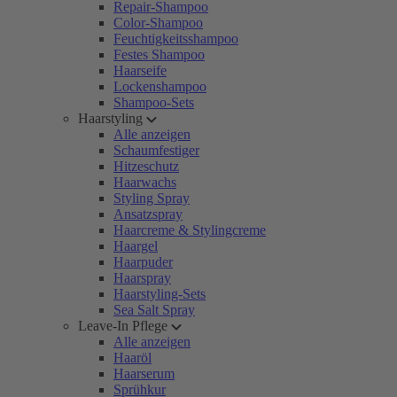
Repair-Shampoo
Color-Shampoo
Feuchtigkeitsshampoo
Festes Shampoo
Haarseife
Lockenshampoo
Shampoo-Sets
Haarstyling
Alle anzeigen
Schaumfestiger
Hitzeschutz
Haarwachs
Styling Spray
Ansatzspray
Haarcreme & Stylingcreme
Haargel
Haarpuder
Haarspray
Haarstyling-Sets
Sea Salt Spray
Leave-In Pflege
Alle anzeigen
Haaröl
Haarserum
Sprühkur