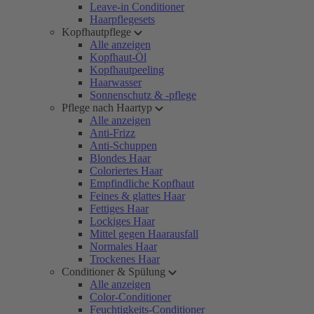
Leave-in Conditioner
Haarpflegesets
Kopfhautpflege
Alle anzeigen
Kopfhaut-Öl
Kopfhautpeeling
Haarwasser
Sonnenschutz & -pflege
Pflege nach Haartyp
Alle anzeigen
Anti-Frizz
Anti-Schuppen
Blondes Haar
Coloriertes Haar
Empfindliche Kopfhaut
Feines & glattes Haar
Fettiges Haar
Lockiges Haar
Mittel gegen Haarausfall
Normales Haar
Trockenes Haar
Conditioner & Spülung
Alle anzeigen
Color-Conditioner
Feuchtigkeits-Conditioner