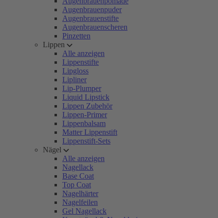
Augenbrauenpomade
Augenbrauenpuder
Augenbrauenstifte
Augenbrauenscheren
Pinzetten
Lippen
Alle anzeigen
Lippenstifte
Lipgloss
Lipliner
Lip-Plumper
Liquid Lipstick
Lippen Zubehör
Lippen-Primer
Lippenbalsam
Matter Lippenstift
Lippenstift-Sets
Nägel
Alle anzeigen
Nagellack
Base Coat
Top Coat
Nagelhärter
Nagelfeilen
Gel Nagellack