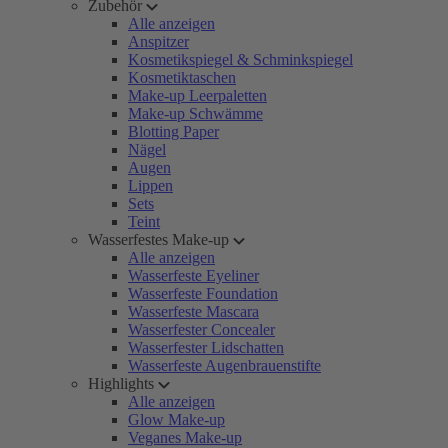
Zubehör
Alle anzeigen
Anspitzer
Kosmetikspiegel & Schminkspiegel
Kosmetiktaschen
Make-up Leerpaletten
Make-up Schwämme
Blotting Paper
Nägel
Augen
Lippen
Sets
Teint
Wasserfestes Make-up
Alle anzeigen
Wasserfeste Eyeliner
Wasserfeste Foundation
Wasserfeste Mascara
Wasserfester Concealer
Wasserfester Lidschatten
Wasserfeste Augenbrauenstifte
Highlights
Alle anzeigen
Glow Make-up
Veganes Make-up