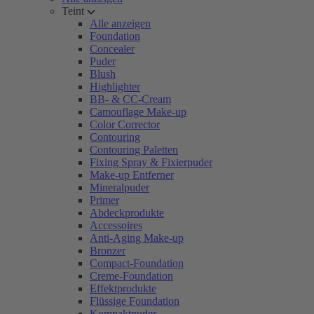
Teint
Alle anzeigen
Foundation
Concealer
Puder
Blush
Highlighter
BB- & CC-Cream
Camouflage Make-up
Color Corrector
Contouring
Contouring Paletten
Fixing Spray & Fixierpuder
Make-up Entferner
Mineralpuder
Primer
Abdeckprodukte
Accessoires
Anti-Aging Make-up
Bronzer
Compact-Foundation
Creme-Foundation
Effektprodukte
Flüssige Foundation
Kompaktpuder