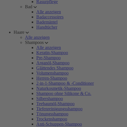
Rasurpflege
Bad
Alle anzeigen
Badaccessoires
Bademäntel
Handtücher
Haare
Alle anzeigen
Shampoos
Alle anzeigen
Keratin-Shampoo
Pre-Shampoo
Arganöl-Shampoo
Glättendes Shampoo
Volumenshampoo
Herren-Shampoo
2-in-1-Shampoo & -Conditioner
Naturkosmetik-Shampoo
Shampoo ohne Silikone & Co.
Silbershampoo
Teebaumöl-Shampoo
Tiefenreinigungsshampoo
Tönungsshampoo
Trockenshampoo
Anti-Schuppen-Shampoo