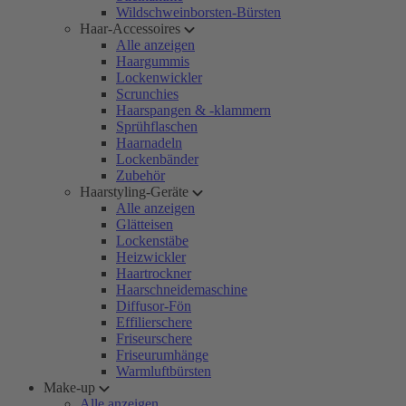
Wildschweinborsten-Bürsten
Haar-Accessoires
Alle anzeigen
Haargummis
Lockenwickler
Scrunchies
Haarspangen & -klammern
Sprühflaschen
Haarnadeln
Lockenbänder
Zubehör
Haarstyling-Geräte
Alle anzeigen
Glätteisen
Lockenstäbe
Heizwickler
Haartrockner
Haarschneidemaschine
Diffusor-Fön
Effilierschere
Friseurschere
Friseurumhänge
Warmluftbürsten
Make-up
Alle anzeigen