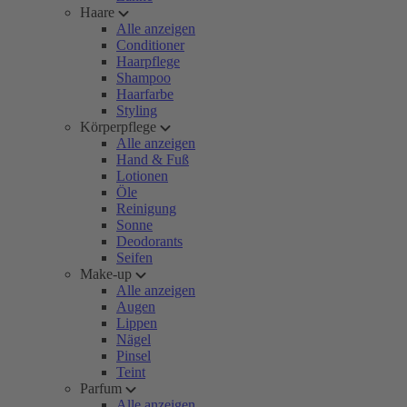
Haare
Alle anzeigen
Conditioner
Haarpflege
Shampoo
Haarfarbe
Styling
Körperpflege
Alle anzeigen
Hand & Fuß
Lotionen
Öle
Reinigung
Sonne
Deodorants
Seifen
Make-up
Alle anzeigen
Augen
Lippen
Nägel
Pinsel
Teint
Parfum
Alle anzeigen