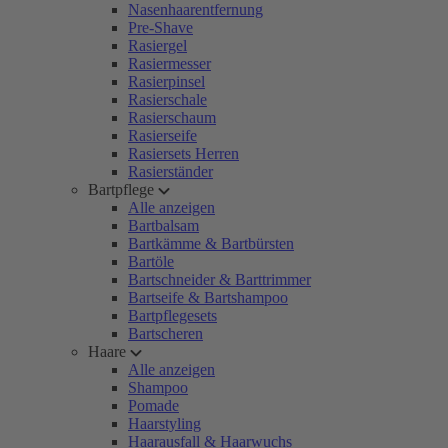
Nasenhaarentfernung
Pre-Shave
Rasiergel
Rasiermesser
Rasierpinsel
Rasierschale
Rasierschaum
Rasierseife
Rasiersets Herren
Rasierständer
Bartpflege
Alle anzeigen
Bartbalsam
Bartkämme & Bartbürsten
Bartöle
Bartschneider & Barttrimmer
Bartseife & Bartshampoo
Bartpflegesets
Bartscheren
Haare
Alle anzeigen
Shampoo
Pomade
Haarstyling
Haarausfall & Haarwuchs