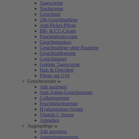
Tagescreme
Nachtcreme
Gesichtsöl
24h-Gesichtspflege
Anti-Pickel-Pflege
BB- & CC-Cream
Feuchtigkeitscreme
Gesichtsmasken
Gesichtspflege ohne Parabene
Gesichtspflegesets
Gesichtsspray
Getönte Tagescreme
Hals & Dekolleté
Pflege mit Q10
Gesichtsserum
Alle anzeigen
Anti-Aging-Gesichtsserum
Collagenserum
Feuchtigkeitsserum
Hyaluronsäure-Serum
Vitamin C Serum
Ampullen
Augenpflege
Alle anzeigen
Augenbrauenserum