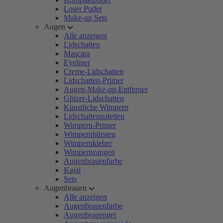
Loser Puder
Make-up Sets
Augen
Alle anzeigen
Lidschatten
Mascara
Eyeliner
Creme-Lidschatten
Lidschatten-Primer
Augen-Make-up-Entferner
Glitzer-Lidschatten
Künstliche Wimpern
Lidschattenpaletten
Wimpern-Primer
Wimpernbürsten
Wimpernkleber
Wimpernzangen
Augenbrauenfarbe
Kajal
Sets
Augenbrauen
Alle anzeigen
Augenbrauenfarbe
Augenbrauengel