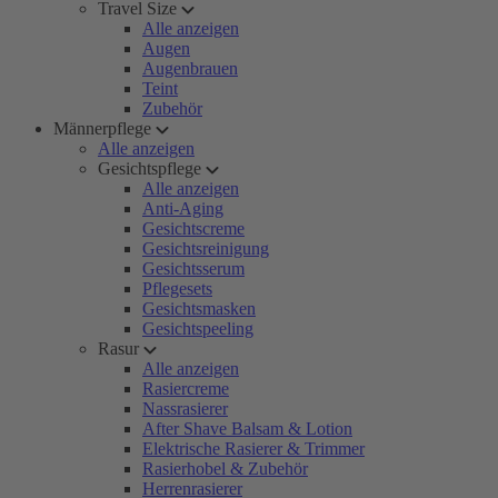
Travel Size
Alle anzeigen
Augen
Augenbrauen
Teint
Zubehör
Männerpflege
Alle anzeigen
Gesichtspflege
Alle anzeigen
Anti-Aging
Gesichtscreme
Gesichtsreinigung
Gesichtsserum
Pflegesets
Gesichtsmasken
Gesichtspeeling
Rasur
Alle anzeigen
Rasiercreme
Nassrasierer
After Shave Balsam & Lotion
Elektrische Rasierer & Trimmer
Rasierhobel & Zubehör
Herrenrasierer