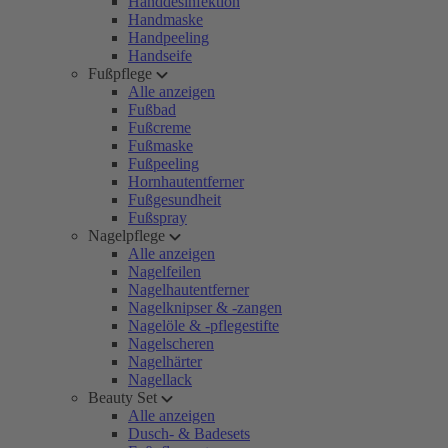
Handdesinfektion
Handmaske
Handpeeling
Handseife
Fußpflege
Alle anzeigen
Fußbad
Fußcreme
Fußmaske
Fußpeeling
Hornhautentferner
Fußgesundheit
Fußspray
Nagelpflege
Alle anzeigen
Nagelfeilen
Nagelhautentferner
Nagelknipser & -zangen
Nagelöle & -pflegestifte
Nagelscheren
Nagelhärter
Nagellack
Beauty Set
Alle anzeigen
Dusch- & Badesets