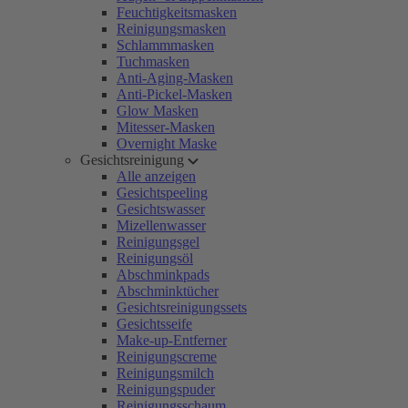
Feuchtigkeitsmasken
Reinigungsmasken
Schlammmasken
Tuchmasken
Anti-Aging-Masken
Anti-Pickel-Masken
Glow Masken
Mitesser-Masken
Overnight Maske
Gesichtsreinigung
Alle anzeigen
Gesichtspeeling
Gesichtswasser
Mizellenwasser
Reinigungsgel
Reinigungsöl
Abschminkpads
Abschminktücher
Gesichtsreinigungssets
Gesichtsseife
Make-up-Entferner
Reinigungscreme
Reinigungsmilch
Reinigungspuder
Reinigungsschaum