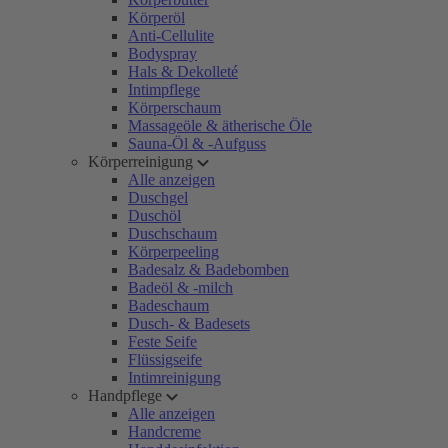
Körperöl
Anti-Cellulite
Bodyspray
Hals & Dekolleté
Intimpflege
Körperschaum
Massageöle & ätherische Öle
Sauna-Öl & -Aufguss
Körperreinigung
Alle anzeigen
Duschgel
Duschöl
Duschschaum
Körperpeeling
Badesalz & Badebomben
Badeöl & -milch
Badeschaum
Dusch- & Badesets
Feste Seife
Flüssigseife
Intimreinigung
Handpflege
Alle anzeigen
Handcreme