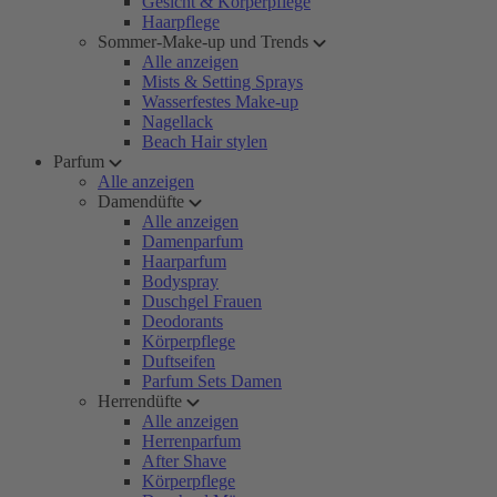
Gesicht & Körperpflege
Haarpflege
Sommer-Make-up und Trends
Alle anzeigen
Mists & Setting Sprays
Wasserfestes Make-up
Nagellack
Beach Hair stylen
Parfum
Alle anzeigen
Damendüfte
Alle anzeigen
Damenparfum
Haarparfum
Bodyspray
Duschgel Frauen
Deodorants
Körperpflege
Duftseifen
Parfum Sets Damen
Herrendüfte
Alle anzeigen
Herrenparfum
After Shave
Körperpflege