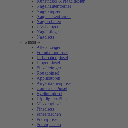
Kunstnägel & Nageldesign
Nagelhautentferner
Nagelknipser
Nagellackentferner
Nagelscheren
UV-Lampen
Nagelpflege
Nagelsets
Pinsel
Alle anzeigen
Foundationpinsel
Lidschattenpinsel
Lippenpinsel
Pinselreiniger
Rougepinsel
Applikatoren
Augenbrauenpinsel
Concealer-Pinsel
Eyelinerpinsel
Highlighter-Pinsel
Maskenpinsel
Pinselsets
Pinseltaschen
Puderpinsel
Puderquasten