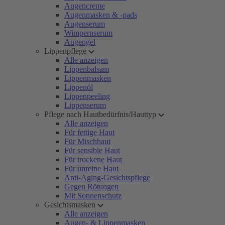
Augencreme
Augenmasken & -pads
Augenserum
Wimpernserum
Augengel
Lippenpflege
Alle anzeigen
Lippenbalsam
Lippenmasken
Lippenöl
Lippenpeeling
Lippenserum
Pflege nach Hautbedürfnis/Hauttyp
Alle anzeigen
Für fettige Haut
Für Mischhaut
Für sensible Haut
Für trockene Haut
Für unreine Haut
Anti-Aging-Gesichtspflege
Gegen Rötungen
Mit Sonnenschutz
Gesichtsmasken
Alle anzeigen
Augen- & Lippenmasken