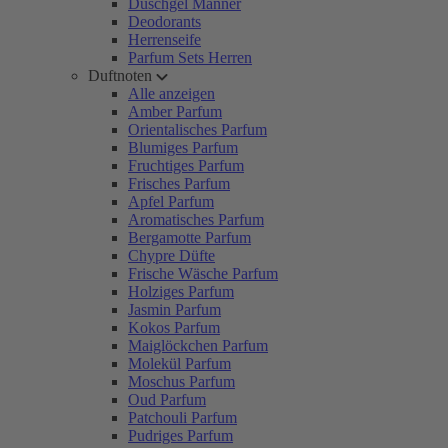
Duschgel Männer
Deodorants
Herrenseife
Parfum Sets Herren
Duftnoten
Alle anzeigen
Amber Parfum
Orientalisches Parfum
Blumiges Parfum
Fruchtiges Parfum
Frisches Parfum
Apfel Parfum
Aromatisches Parfum
Bergamotte Parfum
Chypre Düfte
Frische Wäsche Parfum
Holziges Parfum
Jasmin Parfum
Kokos Parfum
Maiglöckchen Parfum
Molekül Parfum
Moschus Parfum
Oud Parfum
Patchouli Parfum
Pudriges Parfum