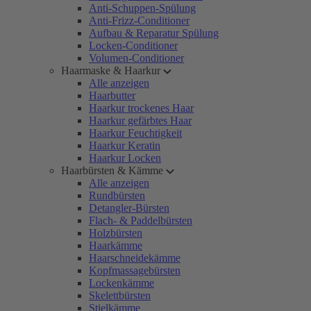
Anti-Schuppen-Spülung
Anti-Frizz-Conditioner
Aufbau & Reparatur Spülung
Locken-Conditioner
Volumen-Conditioner
Haarmaske & Haarkur
Alle anzeigen
Haarbutter
Haarkur trockenes Haar
Haarkur gefärbtes Haar
Haarkur Feuchtigkeit
Haarkur Keratin
Haarkur Locken
Haarbürsten & Kämme
Alle anzeigen
Rundbürsten
Detangler-Bürsten
Flach- & Paddelbürsten
Holzbürsten
Haarkämme
Haarschneidekämme
Kopfmassagebürsten
Lockenkämme
Skelettbürsten
Stielkämme