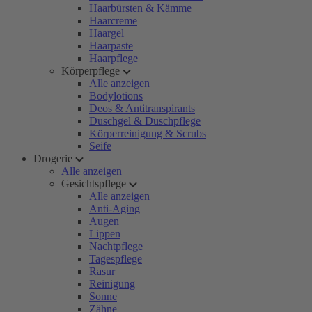
Haarbürsten & Kämme
Haarcreme
Haargel
Haarpaste
Haarpflege
Körperpflege
Alle anzeigen
Bodylotions
Deos & Antitranspirants
Duschgel & Duschpflege
Körperreinigung & Scrubs
Seife
Drogerie
Alle anzeigen
Gesichtspflege
Alle anzeigen
Anti-Aging
Augen
Lippen
Nachtpflege
Tagespflege
Rasur
Reinigung
Sonne
Zähne