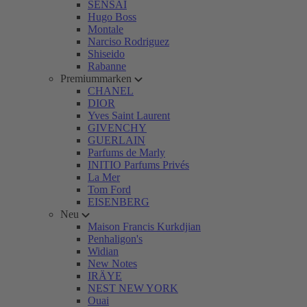
SENSAI
Hugo Boss
Montale
Narciso Rodriguez
Shiseido
Rabanne
Premiummarken
CHANEL
DIOR
Yves Saint Laurent
GIVENCHY
GUERLAIN
Parfums de Marly
INITIO Parfums Privés
La Mer
Tom Ford
EISENBERG
Neu
Maison Francis Kurkdjian
Penhaligon's
Widian
New Notes
IRÄYE
NEST NEW YORK
Ouai