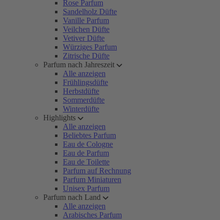
Rose Parfum
Sandelholz Düfte
Vanille Parfum
Veilchen Düfte
Vetiver Düfte
Würziges Parfum
Zitrische Düfte
Parfum nach Jahreszeit
Alle anzeigen
Frühlingsdüfte
Herbstdüfte
Sommerdüfte
Winterdüfte
Highlights
Alle anzeigen
Beliebtes Parfum
Eau de Cologne
Eau de Parfum
Eau de Toilette
Parfum auf Rechnung
Parfum Miniaturen
Unisex Parfum
Parfum nach Land
Alle anzeigen
Arabisches Parfum