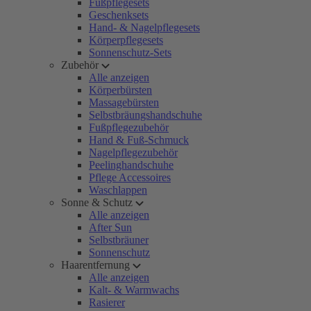
Fußpflegesets
Geschenksets
Hand- & Nagelpflegesets
Körperpflegesets
Sonnenschutz-Sets
Zubehör
Alle anzeigen
Körperbürsten
Massagebürsten
Selbstbräungshandschuhe
Fußpflegezubehör
Hand & Fuß-Schmuck
Nagelpflegezubehör
Peelinghandschuhe
Pflege Accessoires
Waschlappen
Sonne & Schutz
Alle anzeigen
After Sun
Selbstbräuner
Sonnenschutz
Haarentfernung
Alle anzeigen
Kalt- & Warmwachs
Rasierer