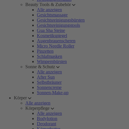
Beauty Tools & Zubehör
Alle anzeigen
Gesichtsmassage
Gesichtsreinigungsbürsten
Gesichtsreinigungstools
Gua Sha Steine
Kosmetikspiegel
Augenbrauenscheren
Micro Needle Roller
Pinzetten
Schlafmasken
Wimpernbürsten
Sonne & Schutz
Alle anzeigen
After Sun
Selbstbräuner
Sonnencreme
Sonnen-Make-up
Körper
Alle anzeigen
Körperpflege
Alle anzeigen
Bodylotion
Deodorant
Körperbutter