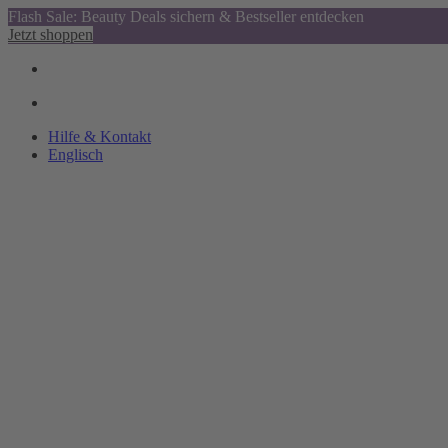
Flash Sale: Beauty Deals sichern & Bestseller entdecken
Jetzt shoppen
Hilfe & Kontakt
Englisch