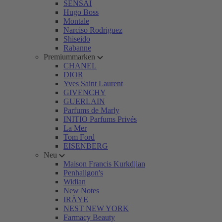
SENSAI
Hugo Boss
Montale
Narciso Rodriguez
Shiseido
Rabanne
Premiummarken
CHANEL
DIOR
Yves Saint Laurent
GIVENCHY
GUERLAIN
Parfums de Marly
INITIO Parfums Privés
La Mer
Tom Ford
EISENBERG
Neu
Maison Francis Kurkdjian
Penhaligon's
Widian
New Notes
IRÄYE
NEST NEW YORK
Farmacy Beauty