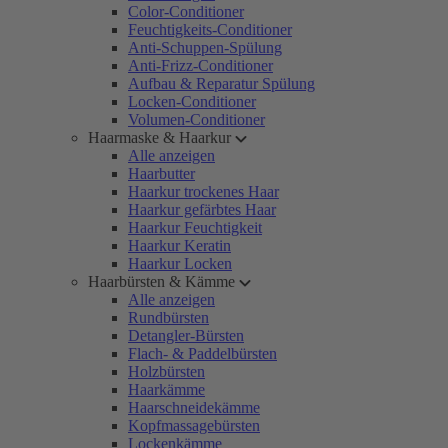
Color-Conditioner
Feuchtigkeits-Conditioner
Anti-Schuppen-Spülung
Anti-Frizz-Conditioner
Aufbau & Reparatur Spülung
Locken-Conditioner
Volumen-Conditioner
Haarmaske & Haarkur
Alle anzeigen
Haarbutter
Haarkur trockenes Haar
Haarkur gefärbtes Haar
Haarkur Feuchtigkeit
Haarkur Keratin
Haarkur Locken
Haarbürsten & Kämme
Alle anzeigen
Rundbürsten
Detangler-Bürsten
Flach- & Paddelbürsten
Holzbürsten
Haarkämme
Haarschneidekämme
Kopfmassagebürsten
Lockenkämme