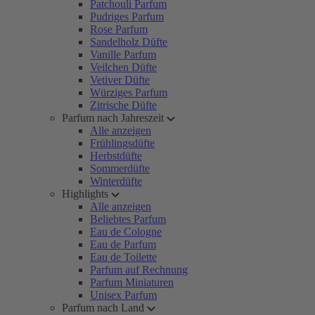
Patchouli Parfum
Pudriges Parfum
Rose Parfum
Sandelholz Düfte
Vanille Parfum
Veilchen Düfte
Vetiver Düfte
Würziges Parfum
Zitrische Düfte
Parfum nach Jahreszeit
Alle anzeigen
Frühlingsdüfte
Herbstdüfte
Sommerdüfte
Winterdüfte
Highlights
Alle anzeigen
Beliebtes Parfum
Eau de Cologne
Eau de Parfum
Eau de Toilette
Parfum auf Rechnung
Parfum Miniaturen
Unisex Parfum
Parfum nach Land