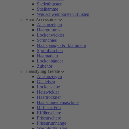
Skelettbürsten
Stielkämme
Wildschweinborsten-Bürsten
Haar-Accessoires
Alle anzeigen
Haargummis
Lockenwickler
Scrunchies
Haarspangen & -klammern
Sprühflaschen
Haarnadeln
Lockenbänder
Zubehör
Haarstyling-Geräte
Alle anzeigen
Glätteisen
Lockenstäbe
Heizwickler
Haartrockner
Haarschneidemaschine
Diffusor-Fön
Effilierschere
Friseurschere
Friseurumhänge
Warmluftbürsten