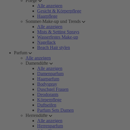
Pflege
Alle anzeigen
Gesicht & Körperpflege
Haarpflege
Sommer-Make-up und Trends
Alle anzeigen
Mists & Setting Sprays
Wasserfestes Make-up
Nagellack
Beach Hair stylen
Parfum
Alle anzeigen
Damendüfte
Alle anzeigen
Damenparfum
Haarparfum
Bodyspray
Duschgel Frauen
Deodorants
Körperpflege
Duftseifen
Parfum Sets Damen
Herrendüfte
Alle anzeigen
Herrenparfum