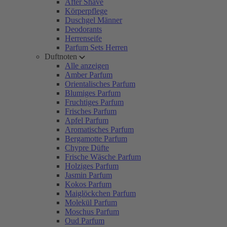
After Shave
Körperpflege
Duschgel Männer
Deodorants
Herrenseife
Parfum Sets Herren
Duftnoten
Alle anzeigen
Amber Parfum
Orientalisches Parfum
Blumiges Parfum
Fruchtiges Parfum
Frisches Parfum
Apfel Parfum
Aromatisches Parfum
Bergamotte Parfum
Chypre Düfte
Frische Wäsche Parfum
Holziges Parfum
Jasmin Parfum
Kokos Parfum
Maiglöckchen Parfum
Molekül Parfum
Moschus Parfum
Oud Parfum