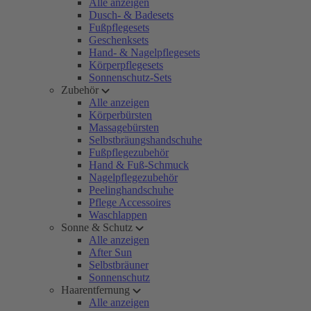
Alle anzeigen
Dusch- & Badesets
Fußpflegesets
Geschenksets
Hand- & Nagelpflegesets
Körperpflegesets
Sonnenschutz-Sets
Zubehör
Alle anzeigen
Körperbürsten
Massagebürsten
Selbstbräungshandschuhe
Fußpflegezubehör
Hand & Fuß-Schmuck
Nagelpflegezubehör
Peelinghandschuhe
Pflege Accessoires
Waschlappen
Sonne & Schutz
Alle anzeigen
After Sun
Selbstbräuner
Sonnenschutz
Haarentfernung
Alle anzeigen