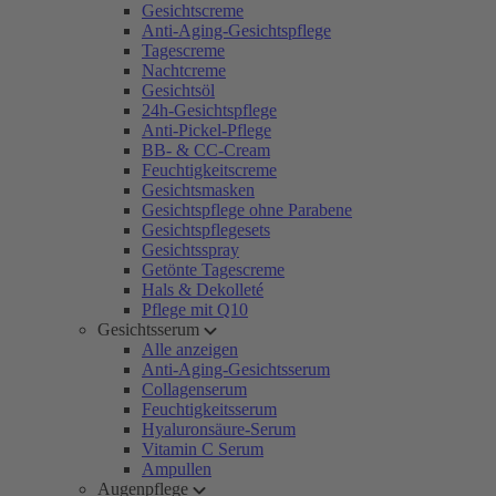
Gesichtscreme
Anti-Aging-Gesichtspflege
Tagescreme
Nachtcreme
Gesichtsöl
24h-Gesichtspflege
Anti-Pickel-Pflege
BB- & CC-Cream
Feuchtigkeitscreme
Gesichtsmasken
Gesichtspflege ohne Parabene
Gesichtspflegesets
Gesichtsspray
Getönte Tagescreme
Hals & Dekolleté
Pflege mit Q10
Gesichtsserum
Alle anzeigen
Anti-Aging-Gesichtsserum
Collagenserum
Feuchtigkeitsserum
Hyaluronsäure-Serum
Vitamin C Serum
Ampullen
Augenpflege