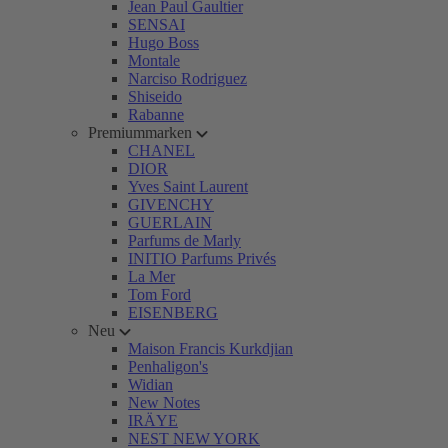
Jean Paul Gaultier
SENSAI
Hugo Boss
Montale
Narciso Rodriguez
Shiseido
Rabanne
Premiummarken
CHANEL
DIOR
Yves Saint Laurent
GIVENCHY
GUERLAIN
Parfums de Marly
INITIO Parfums Privés
La Mer
Tom Ford
EISENBERG
Neu
Maison Francis Kurkdjian
Penhaligon's
Widian
New Notes
IRÄYE
NEST NEW YORK