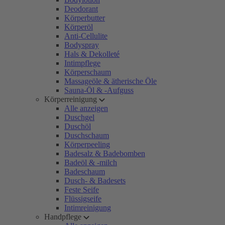
Deodorant
Körperbutter
Körperöl
Anti-Cellulite
Bodyspray
Hals & Dekolleté
Intimpflege
Körperschaum
Massageöle & ätherische Öle
Sauna-Öl & -Aufguss
Körperreinigung
Alle anzeigen
Duschgel
Duschöl
Duschschaum
Körperpeeling
Badesalz & Badebomben
Badeöl & -milch
Badeschaum
Dusch- & Badesets
Feste Seife
Flüssigseife
Intimreinigung
Handpflege