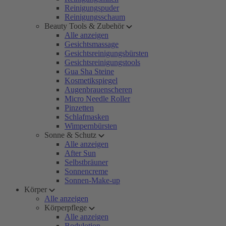
Reinigungspuder
Reinigungsschaum
Beauty Tools & Zubehör
Alle anzeigen
Gesichtsmassage
Gesichtsreinigungsbürsten
Gesichtsreinigungstools
Gua Sha Steine
Kosmetikspiegel
Augenbrauenscheren
Micro Needle Roller
Pinzetten
Schlafmasken
Wimpernbürsten
Sonne & Schutz
Alle anzeigen
After Sun
Selbstbräuner
Sonnencreme
Sonnen-Make-up
Körper
Alle anzeigen
Körperpflege
Alle anzeigen
Bodylotion