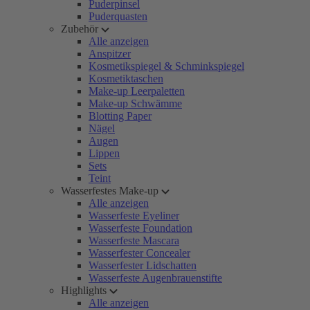
Puderpinsel
Puderquasten
Zubehör
Alle anzeigen
Anspitzer
Kosmetikspiegel & Schminkspiegel
Kosmetiktaschen
Make-up Leerpaletten
Make-up Schwämme
Blotting Paper
Nägel
Augen
Lippen
Sets
Teint
Wasserfestes Make-up
Alle anzeigen
Wasserfeste Eyeliner
Wasserfeste Foundation
Wasserfeste Mascara
Wasserfester Concealer
Wasserfester Lidschatten
Wasserfeste Augenbrauenstifte
Highlights
Alle anzeigen