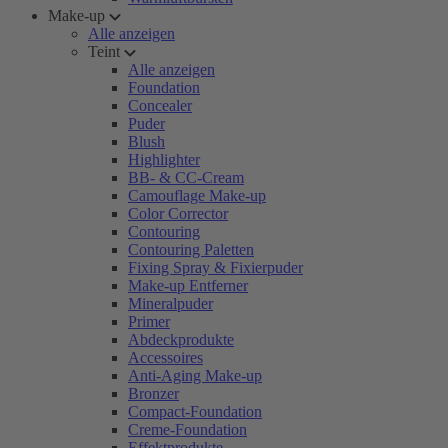
Make-up
Alle anzeigen
Teint
Alle anzeigen
Foundation
Concealer
Puder
Blush
Highlighter
BB- & CC-Cream
Camouflage Make-up
Color Corrector
Contouring
Contouring Paletten
Fixing Spray & Fixierpuder
Make-up Entferner
Mineralpuder
Primer
Abdeckprodukte
Accessoires
Anti-Aging Make-up
Bronzer
Compact-Foundation
Creme-Foundation
Effektprodukte