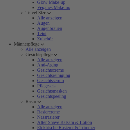
Glow Make-up
Veganes Make-up
Travel Size
Alle anzeigen
Augen
Augenbrauen
Teint
Zubehör
Männerpflege
Alle anzeigen
Gesichtspflege
Alle anzeigen
Anti-Aging
Gesichtscreme
Gesichtsreinigung
Gesichtsserum
Pflegesets
Gesichtsmasken
Gesichtspeeling
Rasur
Alle anzeigen
Rasiercreme
Nassrasierer
After Shave Balsam & Lotion
Elektrische Rasierer & Trimmer