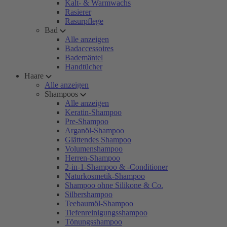
Kalt- & Warmwachs
Rasierer
Rasurpflege
Bad
Alle anzeigen
Badaccessoires
Bademäntel
Handtücher
Haare
Alle anzeigen
Shampoos
Alle anzeigen
Keratin-Shampoo
Pre-Shampoo
Arganöl-Shampoo
Glättendes Shampoo
Volumenshampoo
Herren-Shampoo
2-in-1-Shampoo & -Conditioner
Naturkosmetik-Shampoo
Shampoo ohne Silikone & Co.
Silbershampoo
Teebaumöl-Shampoo
Tiefenreinigungsshampoo
Tönungsshampoo