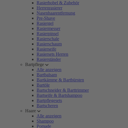
Rasierhobel & Zubehör
Herrenrasierer
Nasenhaarentfernung
Pre-Shave
Rasiergel
Rasiermesser
Rasierpinsel
Rasierschale
Rasierschaum
Rasierseife
Rasiersets Herren
Rasierständer
Bartpflege
Alle anzeigen
Bartbalsam
Bartkämme & Bartbürsten
Bartöle
Bartschneider & Barttrimmer
Bartseife & Bartshampoo
Bartpflegesets
Bartscheren
Haare
Alle anzeigen
Shampoo
Pomade