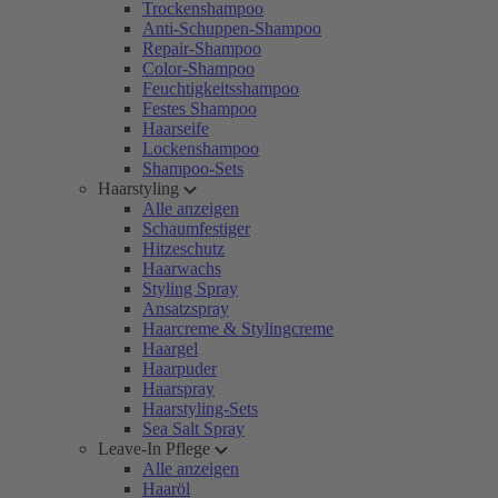
Trockenshampoo
Anti-Schuppen-Shampoo
Repair-Shampoo
Color-Shampoo
Feuchtigkeitsshampoo
Festes Shampoo
Haarseife
Lockenshampoo
Shampoo-Sets
Haarstyling
Alle anzeigen
Schaumfestiger
Hitzeschutz
Haarwachs
Styling Spray
Ansatzspray
Haarcreme & Stylingcreme
Haargel
Haarpuder
Haarspray
Haarstyling-Sets
Sea Salt Spray
Leave-In Pflege
Alle anzeigen
Haaröl