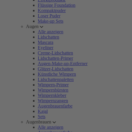
Flüssige Foundation
Kompaktpuder
Loser Puder
Make-up Sets
Augen
Alle anzeigen
Lidschatten
Mascara
Eyeliner
Creme-Lidschatten
Lidschatten-Primer
Augen-Make-up-Entferner
Glitzer-Lidschatten
Künstliche Wimpern
Lidschattenpaletten
Wimpern-Primer
Wimpernbürsten
Wimpernkleber
Wimpernzangen
Augenbrauenfarbe
Kajal
Sets
Augenbrauen
Alle anzeigen