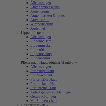
Alle anzeigen
Augenbrauenserum
Augencreme
Augenmasken & -pads
Augenserum
Wimpernserum
Augengel
Lippenpflege
Alle anzeigen
Lippenbalsam
Lippenmasken
Lippenöl
Lippenpeeling
Lippenserum
Pflege nach Hautbedürfnis/Hauttyp
Alle anzeigen
Für fettige Haut
Für Mischhaut
Für sensible Haut
Für trockene Haut
Für unreine Haut
Anti-Aging-Gesichtspflege
Gegen Rötungen
Mit Sonnenschutz
Gesichtsmasken