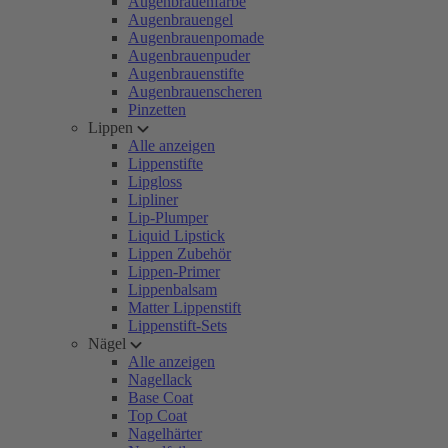
Augenbrauenfarbe
Augenbrauengel
Augenbrauenpomade
Augenbrauenpuder
Augenbrauenstifte
Augenbrauenscheren
Pinzetten
Lippen
Alle anzeigen
Lippenstifte
Lipgloss
Lipliner
Lip-Plumper
Liquid Lipstick
Lippen Zubehör
Lippen-Primer
Lippenbalsam
Matter Lippenstift
Lippenstift-Sets
Nägel
Alle anzeigen
Nagellack
Base Coat
Top Coat
Nagelhärter