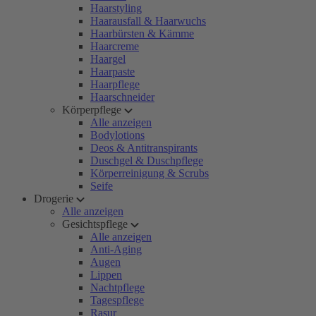
Haarstyling
Haarausfall & Haarwuchs
Haarbürsten & Kämme
Haarcreme
Haargel
Haarpaste
Haarpflege
Haarschneider
Körperpflege
Alle anzeigen
Bodylotions
Deos & Antitranspirants
Duschgel & Duschpflege
Körperreinigung & Scrubs
Seife
Drogerie
Alle anzeigen
Gesichtspflege
Alle anzeigen
Anti-Aging
Augen
Lippen
Nachtpflege
Tagespflege
Rasur