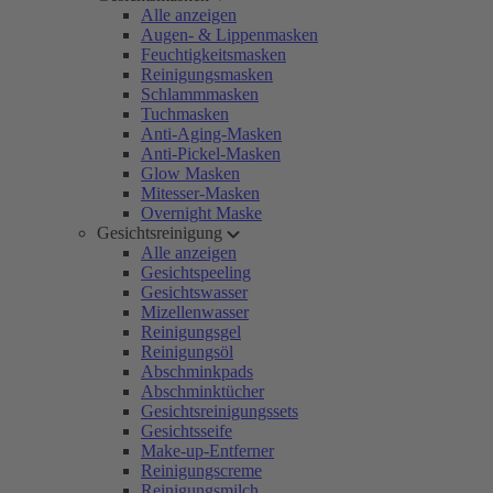
Alle anzeigen
Augen- & Lippenmasken
Feuchtigkeitsmasken
Reinigungsmasken
Schlammmasken
Tuchmasken
Anti-Aging-Masken
Anti-Pickel-Masken
Glow Masken
Mitesser-Masken
Overnight Maske
Gesichtsreinigung
Alle anzeigen
Gesichtspeeling
Gesichtswasser
Mizellenwasser
Reinigungsgel
Reinigungsöl
Abschminkpads
Abschminktücher
Gesichtsreinigungssets
Gesichtsseife
Make-up-Entferner
Reinigungscreme
Reinigungsmilch