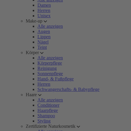
Damen
Herren
Unisex
Make-up
Alle anzeigen
Augen
Lippen
Nägel
Teint
Körper
Alle anzeigen
Körperpflege
Reinigung
Sonnenpflege
Hand- & Fußpflege
Herren
Schwangerschafts- & Babypflege
Haare
Alle anzeigen
Conditioner
Haarpflege
Shampoo
Styling
Zertifizierte Naturkosmetik