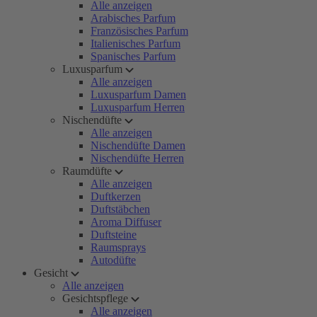
Alle anzeigen
Arabisches Parfum
Französisches Parfum
Italienisches Parfum
Spanisches Parfum
Luxusparfum
Alle anzeigen
Luxusparfum Damen
Luxusparfum Herren
Nischendüfte
Alle anzeigen
Nischendüfte Damen
Nischendüfte Herren
Raumdüfte
Alle anzeigen
Duftkerzen
Duftstäbchen
Aroma Diffuser
Duftsteine
Raumsprays
Autodüfte
Gesicht
Alle anzeigen
Gesichtspflege
Alle anzeigen