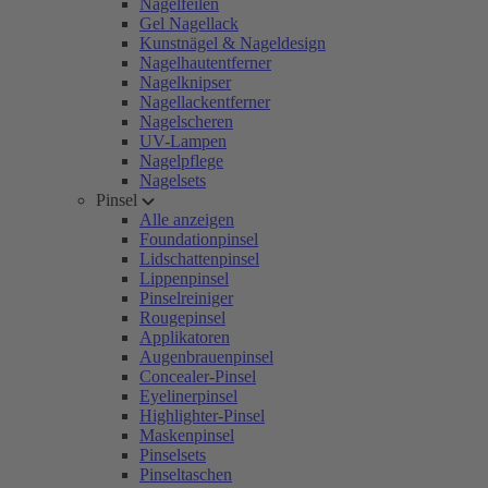
Nagelfeilen
Gel Nagellack
Kunstnägel & Nageldesign
Nagelhautentferner
Nagelknipser
Nagellackentferner
Nagelscheren
UV-Lampen
Nagelpflege
Nagelsets
Pinsel
Alle anzeigen
Foundationpinsel
Lidschattenpinsel
Lippenpinsel
Pinselreiniger
Rougepinsel
Applikatoren
Augenbrauenpinsel
Concealer-Pinsel
Eyelinerpinsel
Highlighter-Pinsel
Maskenpinsel
Pinselsets
Pinseltaschen