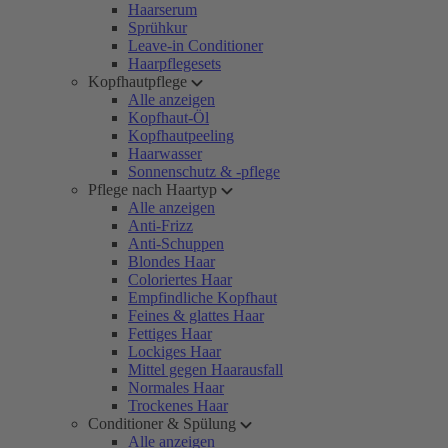
Haarserum
Sprühkur
Leave-in Conditioner
Haarpflegesets
Kopfhautpflege
Alle anzeigen
Kopfhaut-Öl
Kopfhautpeeling
Haarwasser
Sonnenschutz & -pflege
Pflege nach Haartyp
Alle anzeigen
Anti-Frizz
Anti-Schuppen
Blondes Haar
Coloriertes Haar
Empfindliche Kopfhaut
Feines & glattes Haar
Fettiges Haar
Lockiges Haar
Mittel gegen Haarausfall
Normales Haar
Trockenes Haar
Conditioner & Spülung
Alle anzeigen