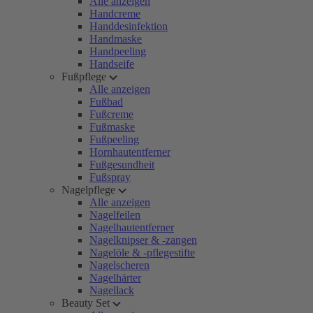
Alle anzeigen
Handcreme
Handdesinfektion
Handmaske
Handpeeling
Handseife
Fußpflege
Alle anzeigen
Fußbad
Fußcreme
Fußmaske
Fußpeeling
Hornhautentferner
Fußgesundheit
Fußspray
Nagelpflege
Alle anzeigen
Nagelfeilen
Nagelhautentferner
Nagelknipser & -zangen
Nagelöle & -pflegestifte
Nagelscheren
Nagelhärter
Nagellack
Beauty Set