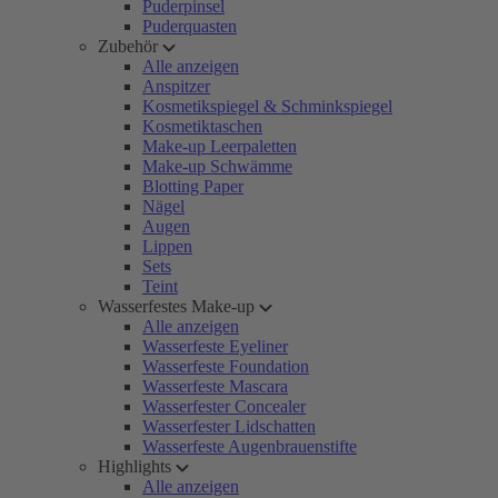
Puderpinsel
Puderquasten
Zubehör
Alle anzeigen
Anspitzer
Kosmetikspiegel & Schminkspiegel
Kosmetiktaschen
Make-up Leerpaletten
Make-up Schwämme
Blotting Paper
Nägel
Augen
Lippen
Sets
Teint
Wasserfestes Make-up
Alle anzeigen
Wasserfeste Eyeliner
Wasserfeste Foundation
Wasserfeste Mascara
Wasserfester Concealer
Wasserfester Lidschatten
Wasserfeste Augenbrauenstifte
Highlights
Alle anzeigen