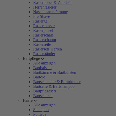
Rasierhobel & Zubehör
Herrenrasierer
Nasenhaarentfernung
Pre-Shave
Rasiergel
Rasiermesser
Rasierpinsel
Rasierschale
Rasierschaum
Rasierseife
Rasiersets Herren
Rasierständer
Bartpflege
Alle anzeigen
Bartbalsam
Bartkämme & Bartbürsten
Bartöle
Bartschneider & Barttrimmer
Bartseife & Bartshampoo
Bartpflegesets
Bartscheren
Haare
Alle anzeigen
Shampoo
Pomade