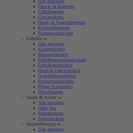
Alle anzeigen
Dusch- & Badesets
Fußpflegesets
Geschenksets
Hand- & Nagelpflegesets
Körperpflegesets
Sonnenschutz-Sets
Zubehör
Alle anzeigen
Körperbürsten
Massagebürsten
Selbstbräungshandschuhe
Fußpflegezubehör
Hand & Fuß-Schmuck
Nagelpflegezubehör
Peelinghandschuhe
Pflege Accessoires
Waschlappen
Sonne & Schutz
Alle anzeigen
After Sun
Selbstbräuner
Sonnenschutz
Haarentfernung
Alle anzeigen