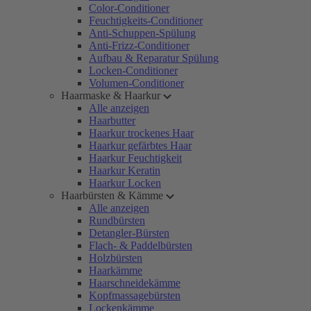
Color-Conditioner
Feuchtigkeits-Conditioner
Anti-Schuppen-Spülung
Anti-Frizz-Conditioner
Aufbau & Reparatur Spülung
Locken-Conditioner
Volumen-Conditioner
Haarmaske & Haarkur
Alle anzeigen
Haarbutter
Haarkur trockenes Haar
Haarkur gefärbtes Haar
Haarkur Feuchtigkeit
Haarkur Keratin
Haarkur Locken
Haarbürsten & Kämme
Alle anzeigen
Rundbürsten
Detangler-Bürsten
Flach- & Paddelbürsten
Holzbürsten
Haarkämme
Haarschneidekämme
Kopfmassagebürsten
Lockenkämme