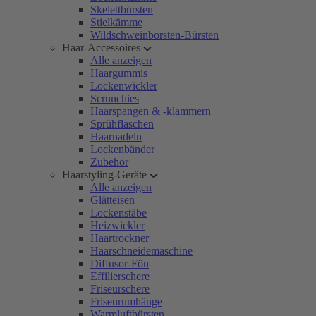
Skelettbürsten
Stielkämme
Wildschweinborsten-Bürsten
Haar-Accessoires
Alle anzeigen
Haargummis
Lockenwickler
Scrunchies
Haarspangen & -klammern
Sprühflaschen
Haarnadeln
Lockenbänder
Zubehör
Haarstyling-Geräte
Alle anzeigen
Glätteisen
Lockenstäbe
Heizwickler
Haartrockner
Haarschneidemaschine
Diffusor-Fön
Effilierschere
Friseurschere
Friseurumhänge
Warmluftbürsten