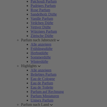
Patchouli Parfum
Pudriges Parfum
Rose Parfum
Sandelholz Düfte
Vanille Parfum
Veilchen Düfte
Vetiver Düfte
Würziges Parfum
Zitrische Düfte
Parfum nach Jahreszeit
Alle anzeigen
Frühlingsdüfte
Herbstdüfte
Sommerdüfte
Winterdüfte
Highlights
Alle anzeigen
Beliebtes Parfum
Eau de Cologne
Eau de Parfum
Eau de Toilette
Parfum auf Rechnung
Parfum Miniaturen
Unisex Parfum
Parfum nach Land