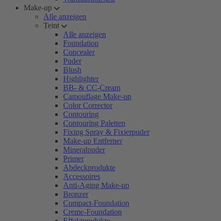
Make-up
Alle anzeigen
Teint
Alle anzeigen
Foundation
Concealer
Puder
Blush
Highlighter
BB- & CC-Cream
Camouflage Make-up
Color Corrector
Contouring
Contouring Paletten
Fixing Spray & Fixierpuder
Make-up Entferner
Mineralpuder
Primer
Abdeckprodukte
Accessoires
Anti-Aging Make-up
Bronzer
Compact-Foundation
Creme-Foundation
Effektprodukte