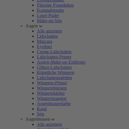
Flüssige Foundation
Kompaktpuder
Loser Puder
Make-up Sets
Augen
Alle anzeigen
Lidschatten
Mascara
Eyeliner
Creme-Lidschatten
Lidschatten-Primer
Augen-Make-up-Entferner
Glitzer-Lidschatten
Künstliche Wimpern
Lidschattenpaletten
Wimpern-Primer
Wimpernbürsten
Wimpernkleber
Wimpernzangen
Augenbrauenfarbe
Kajal
Sets
Augenbrauen
Alle anzeigen