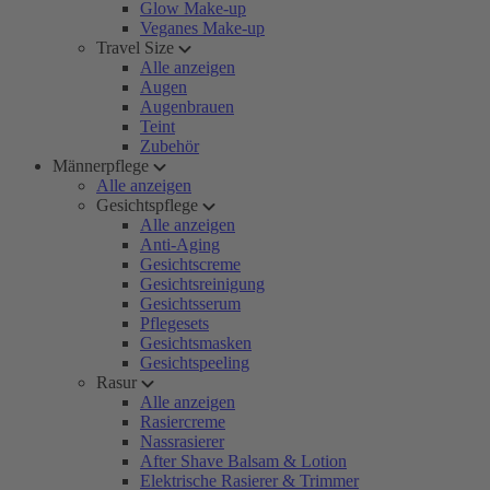
Glow Make-up
Veganes Make-up
Travel Size
Alle anzeigen
Augen
Augenbrauen
Teint
Zubehör
Männerpflege
Alle anzeigen
Gesichtspflege
Alle anzeigen
Anti-Aging
Gesichtscreme
Gesichtsreinigung
Gesichtsserum
Pflegesets
Gesichtsmasken
Gesichtspeeling
Rasur
Alle anzeigen
Rasiercreme
Nassrasierer
After Shave Balsam & Lotion
Elektrische Rasierer & Trimmer