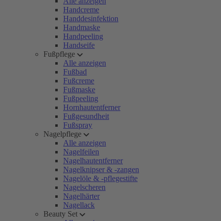
Alle anzeigen
Handcreme
Handdesinfektion
Handmaske
Handpeeling
Handseife
Fußpflege
Alle anzeigen
Fußbad
Fußcreme
Fußmaske
Fußpeeling
Hornhautentferner
Fußgesundheit
Fußspray
Nagelpflege
Alle anzeigen
Nagelfeilen
Nagelhautentferner
Nagelknipser & -zangen
Nagelöle & -pflegestifte
Nagelscheren
Nagelhärter
Nagellack
Beauty Set