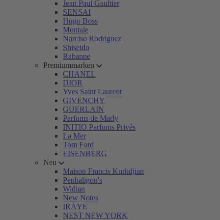
Jean Paul Gaultier
SENSAI
Hugo Boss
Montale
Narciso Rodriguez
Shiseido
Rabanne
Premiummarken
CHANEL
DIOR
Yves Saint Laurent
GIVENCHY
GUERLAIN
Parfums de Marly
INITIO Parfums Privés
La Mer
Tom Ford
EISENBERG
Neu
Maison Francis Kurkdjian
Penhaligon's
Widian
New Notes
IRÄYE
NEST NEW YORK