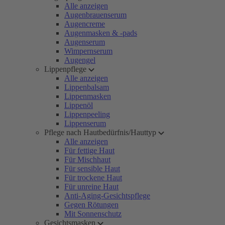
Alle anzeigen
Augenbrauenserum
Augencreme
Augenmasken & -pads
Augenserum
Wimpernserum
Augengel
Lippenpflege
Alle anzeigen
Lippenbalsam
Lippenmasken
Lippenöl
Lippenpeeling
Lippenserum
Pflege nach Hautbedürfnis/Hauttyp
Alle anzeigen
Für fettige Haut
Für Mischhaut
Für sensible Haut
Für trockene Haut
Für unreine Haut
Anti-Aging-Gesichtspflege
Gegen Rötungen
Mit Sonnenschutz
Gesichtsmasken