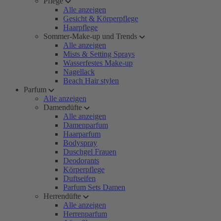
Pflege
Alle anzeigen
Gesicht & Körperpflege
Haarpflege
Sommer-Make-up und Trends
Alle anzeigen
Mists & Setting Sprays
Wasserfestes Make-up
Nagellack
Beach Hair stylen
Parfum
Alle anzeigen
Damendüfte
Alle anzeigen
Damenparfum
Haarparfum
Bodyspray
Duschgel Frauen
Deodorants
Körperpflege
Duftseifen
Parfum Sets Damen
Herrendüfte
Alle anzeigen
Herrenparfum