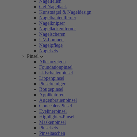
Nagelfeilen
Gel Nagellack
Kunstnägel & Nageldesign
Nagelhautentferner
Nagelknipser
Nagellackentferner
Nagelscheren
UV-Lampen
Nagelpflege
Nagelsets
Pinsel
Alle anzeigen
Foundationpinsel
Lidschattenpinsel
Lippenpinsel
Pinselreiniger
Rougepinsel
Applikatoren
Augenbrauenpinsel
Concealer-Pinsel
Eyelinerpinsel
Highlighter-Pinsel
Maskenpinsel
Pinselsets
Pinseltaschen