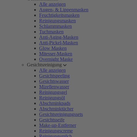
Alle anzeigen
Augen- & Lippenmasken
Feuchtigkeitsmasken
Reinigungsmasken
Schlammmasken
Tuchmasken
Anti-Aging-Masken
Anti-Pickel-Masken
Glow Masken
Mitesser-Masken
Overnight Maske
Gesichtsreinigung
Alle anzeigen
Gesichtspeeling
Gesichtswasser
Mizellenwasser
Reinigungsgel
Reinigungsöl
Abschminkpads
Abschminktücher
Gesichtsreinigungssets
Gesichtsseife
Make-up-Entferner
Reinigungscreme
Reinigungsmilch