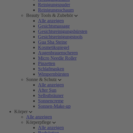
Reinigungspuder
Reinigungsschaum
Beauty Tools & Zubehör
Alle anzeigen
Gesichtsmassage
Gesichtsreinigungsbürsten
Gesichtsreinigungstools
Gua Sha Steine
Kosmetikspiegel
Augenbrauenscheren
Micro Needle Roller
Pinzetten
Schlafmasken
Wimpernbürsten
Sonne & Schutz
Alle anzeigen
After Sun
Selbstbräuner
Sonnencreme
Sonnen-Make-up
Körper
Alle anzeigen
Körperpflege
Alle anzeigen
Bodylotion