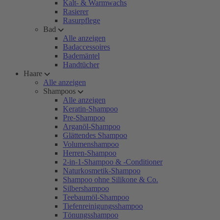
Kalt- & Warmwachs
Rasierer
Rasurpflege
Bad
Alle anzeigen
Badaccessoires
Bademäntel
Handtücher
Haare
Alle anzeigen
Shampoos
Alle anzeigen
Keratin-Shampoo
Pre-Shampoo
Arganöl-Shampoo
Glättendes Shampoo
Volumenshampoo
Herren-Shampoo
2-in-1-Shampoo & -Conditioner
Naturkosmetik-Shampoo
Shampoo ohne Silikone & Co.
Silbershampoo
Teebaumöl-Shampoo
Tiefenreinigungsshampoo
Tönungsshampoo