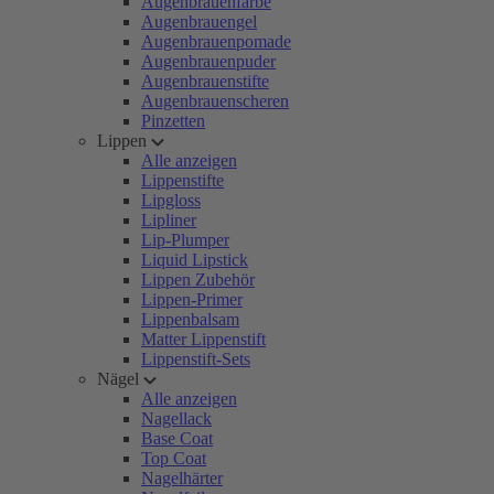
Augenbrauenfarbe
Augenbrauengel
Augenbrauenpomade
Augenbrauenpuder
Augenbrauenstifte
Augenbrauenscheren
Pinzetten
Lippen
Alle anzeigen
Lippenstifte
Lipgloss
Lipliner
Lip-Plumper
Liquid Lipstick
Lippen Zubehör
Lippen-Primer
Lippenbalsam
Matter Lippenstift
Lippenstift-Sets
Nägel
Alle anzeigen
Nagellack
Base Coat
Top Coat
Nagelhärter