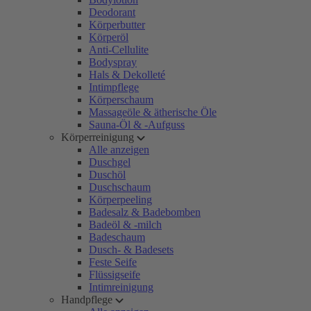
Deodorant
Körperbutter
Körperöl
Anti-Cellulite
Bodyspray
Hals & Dekolleté
Intimpflege
Körperschaum
Massageöle & ätherische Öle
Sauna-Öl & -Aufguss
Körperreinigung
Alle anzeigen
Duschgel
Duschöl
Duschschaum
Körperpeeling
Badesalz & Badebomben
Badeöl & -milch
Badeschaum
Dusch- & Badesets
Feste Seife
Flüssigseife
Intimreinigung
Handpflege