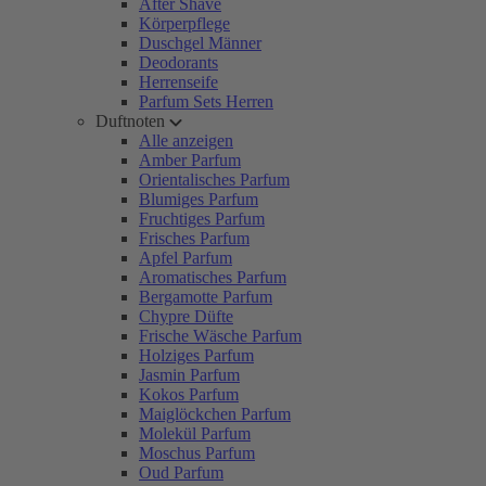
After Shave
Körperpflege
Duschgel Männer
Deodorants
Herrenseife
Parfum Sets Herren
Duftnoten
Alle anzeigen
Amber Parfum
Orientalisches Parfum
Blumiges Parfum
Fruchtiges Parfum
Frisches Parfum
Apfel Parfum
Aromatisches Parfum
Bergamotte Parfum
Chypre Düfte
Frische Wäsche Parfum
Holziges Parfum
Jasmin Parfum
Kokos Parfum
Maiglöckchen Parfum
Molekül Parfum
Moschus Parfum
Oud Parfum