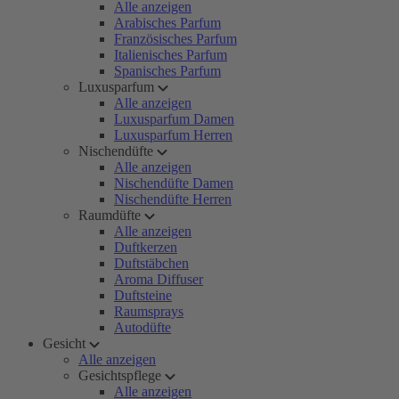
Alle anzeigen
Arabisches Parfum
Französisches Parfum
Italienisches Parfum
Spanisches Parfum
Luxusparfum
Alle anzeigen
Luxusparfum Damen
Luxusparfum Herren
Nischendüfte
Alle anzeigen
Nischendüfte Damen
Nischendüfte Herren
Raumdüfte
Alle anzeigen
Duftkerzen
Duftstäbchen
Aroma Diffuser
Duftsteine
Raumsprays
Autodüfte
Gesicht
Alle anzeigen
Gesichtspflege
Alle anzeigen