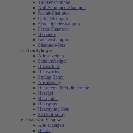
Trockenshampoo
Anti-Schuppen-Shampoo
Repair-Shampoo
Color-Shampoo
Feuchtigkeitsshampoo
Festes Shampoo
Haarseife
Lockenshampoo
Shampoo-Sets
Haarstyling
Alle anzeigen
Schaumfestiger
Hitzeschutz
Haarwachs
Styling Spray
Ansatzspray
Haarcreme & Stylingcreme
Haargel
Haarpuder
Haarspray
Haarstyling-Sets
Sea Salt Spray
Leave-In Pflege
Alle anzeigen
Haaröl