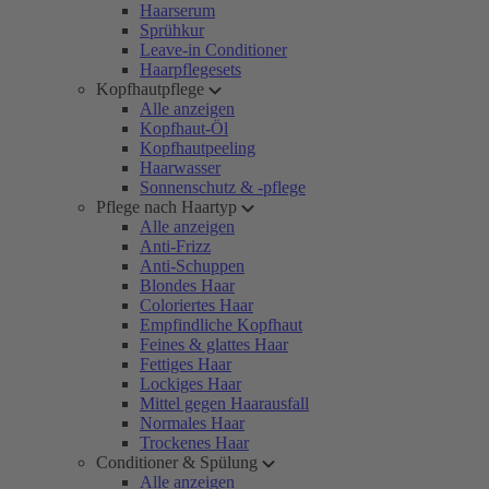
Haarserum
Sprühkur
Leave-in Conditioner
Haarpflegesets
Kopfhautpflege
Alle anzeigen
Kopfhaut-Öl
Kopfhautpeeling
Haarwasser
Sonnenschutz & -pflege
Pflege nach Haartyp
Alle anzeigen
Anti-Frizz
Anti-Schuppen
Blondes Haar
Coloriertes Haar
Empfindliche Kopfhaut
Feines & glattes Haar
Fettiges Haar
Lockiges Haar
Mittel gegen Haarausfall
Normales Haar
Trockenes Haar
Conditioner & Spülung
Alle anzeigen