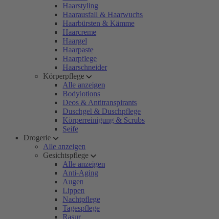
Haarstyling
Haarausfall & Haarwuchs
Haarbürsten & Kämme
Haarcreme
Haargel
Haarpaste
Haarpflege
Haarschneider
Körperpflege
Alle anzeigen
Bodylotions
Deos & Antitranspirants
Duschgel & Duschpflege
Körperreinigung & Scrubs
Seife
Drogerie
Alle anzeigen
Gesichtspflege
Alle anzeigen
Anti-Aging
Augen
Lippen
Nachtpflege
Tagespflege
Rasur