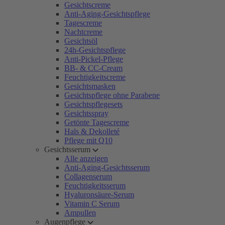
Gesichtscreme
Anti-Aging-Gesichtspflege
Tagescreme
Nachtcreme
Gesichtsöl
24h-Gesichtspflege
Anti-Pickel-Pflege
BB- & CC-Cream
Feuchtigkeitscreme
Gesichtsmasken
Gesichtspflege ohne Parabene
Gesichtspflegesets
Gesichtsspray
Getönte Tagescreme
Hals & Dekolleté
Pflege mit Q10
Gesichtsserum
Alle anzeigen
Anti-Aging-Gesichtsserum
Collagenserum
Feuchtigkeitsserum
Hyaluronsäure-Serum
Vitamin C Serum
Ampullen
Augenpflege