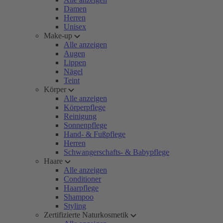
Damen
Herren
Unisex
Make-up
Alle anzeigen
Augen
Lippen
Nägel
Teint
Körper
Alle anzeigen
Körperpflege
Reinigung
Sonnenpflege
Hand- & Fußpflege
Herren
Schwangerschafts- & Babypflege
Haare
Alle anzeigen
Conditioner
Haarpflege
Shampoo
Styling
Zertifizierte Naturkosmetik