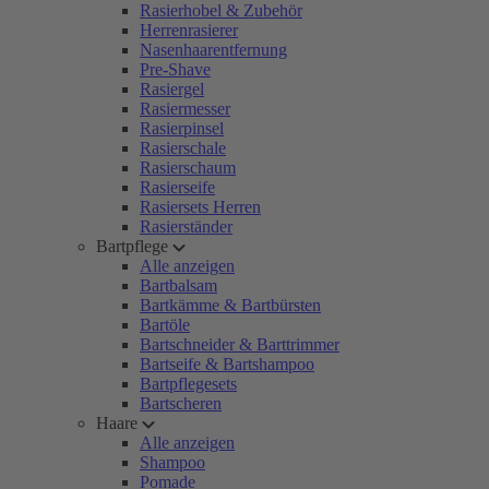
Rasierhobel & Zubehör
Herrenrasierer
Nasenhaarentfernung
Pre-Shave
Rasiergel
Rasiermesser
Rasierpinsel
Rasierschale
Rasierschaum
Rasierseife
Rasiersets Herren
Rasierständer
Bartpflege
Alle anzeigen
Bartbalsam
Bartkämme & Bartbürsten
Bartöle
Bartschneider & Barttrimmer
Bartseife & Bartshampoo
Bartpflegesets
Bartscheren
Haare
Alle anzeigen
Shampoo
Pomade