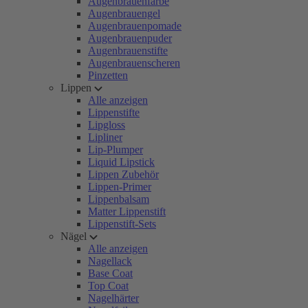
Augenbrauenfarbe
Augenbrauengel
Augenbrauenpomade
Augenbrauenpuder
Augenbrauenstifte
Augenbrauenscheren
Pinzetten
Lippen
Alle anzeigen
Lippenstifte
Lipgloss
Lipliner
Lip-Plumper
Liquid Lipstick
Lippen Zubehör
Lippen-Primer
Lippenbalsam
Matter Lippenstift
Lippenstift-Sets
Nägel
Alle anzeigen
Nagellack
Base Coat
Top Coat
Nagelhärter