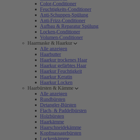
Color-Conditioner
Feuchtigkeits-Conditioner
Anti-Schuppen-Spülung
Anti-Frizz-Conditioner
Aufbau & Reparatur Spülung
Locken-Conditioner
Volumen-Conditioner
Haarmaske & Haarkur
Alle anzeigen
Haarbutter
Haarkur trockenes Haar
Haarkur gefärbtes Haar
Haarkur Feuchtigkeit
Haarkur Keratin
Haarkur Locken
Haarbürsten & Kämme
Alle anzeigen
Rundbürsten
Detangler-Bürsten
Flach- & Paddelbürsten
Holzbürsten
Haarkämme
Haarschneidekämme
Kopfmassagebürsten
Lockenkämme