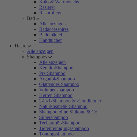
Kalt- & Warmwachs
Rasierer
Rasurpflege
Bad
Alle anzeigen
Badaccessoires
Bademäntel
Handtücher
Haare
Alle anzeigen
Shampoos
Alle anzeigen
Keratin-Shampoo
Pre-Shampoo
Arganöl-Shampoo
Glättendes Shampoo
Volumenshampoo
Herren-Shampoo
2-in-1-Shampoo & -Conditioner
Naturkosmetik-Shampoo
Shampoo ohne Silikone & Co.
Silbershampoo
Teebaumöl-Shampoo
Tiefenreinigungsshampoo
Tönungsshampoo