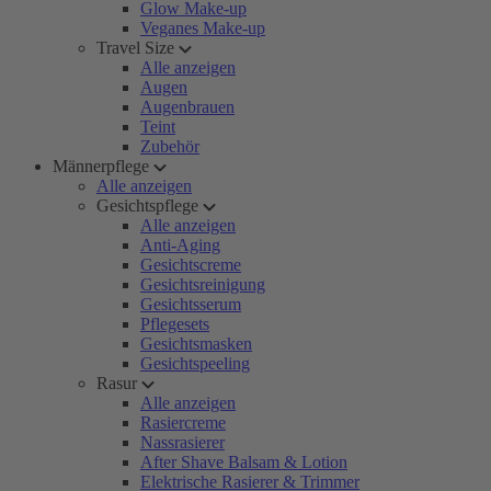
Glow Make-up
Veganes Make-up
Travel Size
Alle anzeigen
Augen
Augenbrauen
Teint
Zubehör
Männerpflege
Alle anzeigen
Gesichtspflege
Alle anzeigen
Anti-Aging
Gesichtscreme
Gesichtsreinigung
Gesichtsserum
Pflegesets
Gesichtsmasken
Gesichtspeeling
Rasur
Alle anzeigen
Rasiercreme
Nassrasierer
After Shave Balsam & Lotion
Elektrische Rasierer & Trimmer