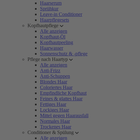
Haarserum
Sprühkur
Leave-in Conditioner
Haarpflegesets
Kopfhautpflege
Alle anzeigen
Kopfhaut-Öl
Kopfhautpeeling
Haarwasser
Sonnenschutz & -pflege
Pflege nach Haartyp
Alle anzeigen
Anti-Frizz
Anti-Schuppen
Blondes Haar
Coloriertes Haar
Empfindliche Kopfhaut
Feines & glattes Haar
Fettiges Haar
Lockiges Haar
Mittel gegen Haarausfall
Normales Haar
Trockenes Haar
Conditioner & Spülung
Alle anzeigen