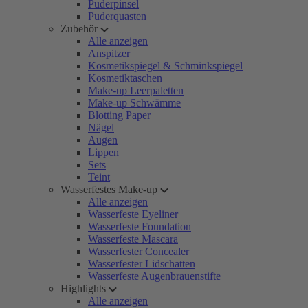
Puderpinsel
Puderquasten
Zubehör
Alle anzeigen
Anspitzer
Kosmetikspiegel & Schminkspiegel
Kosmetiktaschen
Make-up Leerpaletten
Make-up Schwämme
Blotting Paper
Nägel
Augen
Lippen
Sets
Teint
Wasserfestes Make-up
Alle anzeigen
Wasserfeste Eyeliner
Wasserfeste Foundation
Wasserfeste Mascara
Wasserfester Concealer
Wasserfester Lidschatten
Wasserfeste Augenbrauenstifte
Highlights
Alle anzeigen