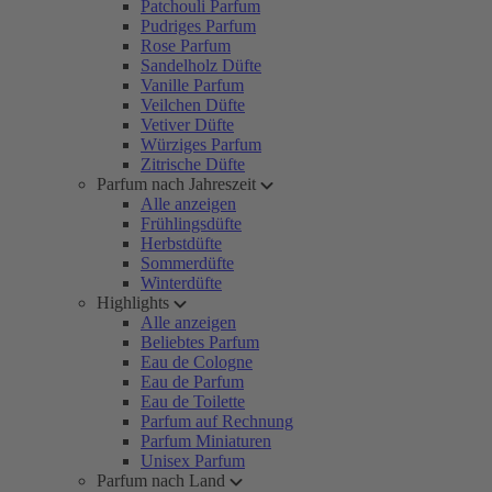
Patchouli Parfum
Pudriges Parfum
Rose Parfum
Sandelholz Düfte
Vanille Parfum
Veilchen Düfte
Vetiver Düfte
Würziges Parfum
Zitrische Düfte
Parfum nach Jahreszeit
Alle anzeigen
Frühlingsdüfte
Herbstdüfte
Sommerdüfte
Winterdüfte
Highlights
Alle anzeigen
Beliebtes Parfum
Eau de Cologne
Eau de Parfum
Eau de Toilette
Parfum auf Rechnung
Parfum Miniaturen
Unisex Parfum
Parfum nach Land