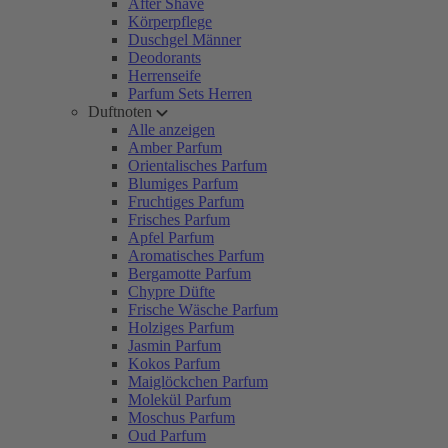
After Shave
Körperpflege
Duschgel Männer
Deodorants
Herrenseife
Parfum Sets Herren
Duftnoten
Alle anzeigen
Amber Parfum
Orientalisches Parfum
Blumiges Parfum
Fruchtiges Parfum
Frisches Parfum
Apfel Parfum
Aromatisches Parfum
Bergamotte Parfum
Chypre Düfte
Frische Wäsche Parfum
Holziges Parfum
Jasmin Parfum
Kokos Parfum
Maiglöckchen Parfum
Molekül Parfum
Moschus Parfum
Oud Parfum