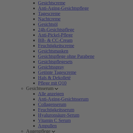
Gesichtscreme
Anti-Aging-Gesichtspflege
Tagescreme
Nachtcreme
Gesichtsöl
24h-Gesichtspflege
Anti-Pickel-Pflege
BB- & CC-Cream
Feuchtigkeitscreme
Gesichtsmasken
Gesichtspflege ohne Parabene
Gesichtspflegesets
Gesichtsspray
Getönte Tagescreme
Hals & Dekolleté
Pflege mit Q10
Gesichtsserum
Alle anzeigen
Anti-Aging-Gesichtsserum
Collagenserum
Feuchtigkeitsserum
Hyaluronsäure-Serum
Vitamin C Serum
Ampullen
Augenpflege