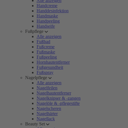
Alle anzeigen
Handcreme
Handdesinfektion
Handmaske
Handpeeling
Handseife
Fußpflege
Alle anzeigen
Fußbad
Fußcreme
Fußmaske
Fußpeeling
Hornhautentferner
Fußgesundheit
Fußspray
Nagelpflege
Alle anzeigen
Nagelfeilen
Nagelhautentferner
Nagelknipser & -zangen
Nagelöle & -pflegestifte
Nagelscheren
Nagelhärter
Nagellack
Beauty Set