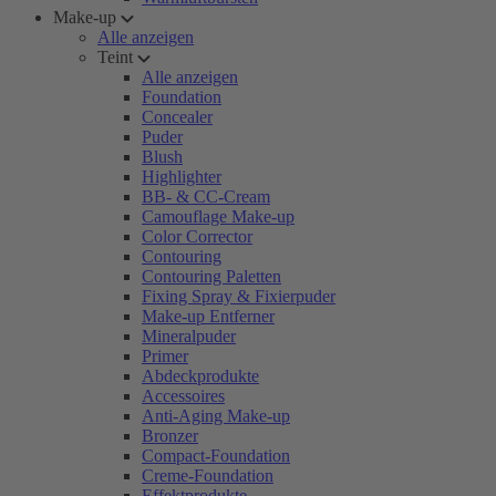
Make-up
Alle anzeigen
Teint
Alle anzeigen
Foundation
Concealer
Puder
Blush
Highlighter
BB- & CC-Cream
Camouflage Make-up
Color Corrector
Contouring
Contouring Paletten
Fixing Spray & Fixierpuder
Make-up Entferner
Mineralpuder
Primer
Abdeckprodukte
Accessoires
Anti-Aging Make-up
Bronzer
Compact-Foundation
Creme-Foundation
Effektprodukte