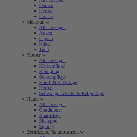
Damen
Herren
Unisex
Make-up
Alle anzeigen
Augen
Lippen
Nägel
Teint
Körper
Alle anzeigen
Körperpflege
Reinigung
Sonnenpflege
Hand- & Fußpflege
Herren
Schwangerschafts- & Babypflege
Haare
Alle anzeigen
Conditioner
Haarpflege
Shampoo
Styling
Zertifizierte Naturkosmetik