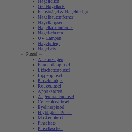
Nagelfeilen
Gel Nagellack
Kunstnägel & Nageldesign
Nagelhautentferner
Nagelknipser
Nagellackentferner
Nagelscheren
UV-Lampen
Nagelpflege
Nagelsets
Pinsel
Alle anzeigen
Foundationpinsel
Lidschattenpinsel
Lippenpinsel
Pinselreiniger
Rougepinsel
Applikatoren
Augenbrauenpinsel
Concealer-Pinsel
Eyelinerpinsel
Highlighter-Pinsel
Maskenpinsel
Pinselsets
Pinseltaschen