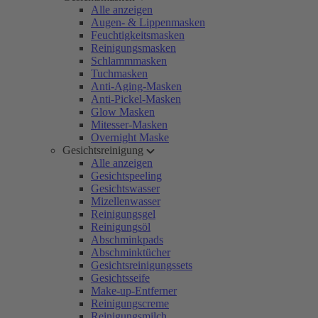
Alle anzeigen
Augen- & Lippenmasken
Feuchtigkeitsmasken
Reinigungsmasken
Schlammmasken
Tuchmasken
Anti-Aging-Masken
Anti-Pickel-Masken
Glow Masken
Mitesser-Masken
Overnight Maske
Gesichtsreinigung
Alle anzeigen
Gesichtspeeling
Gesichtswasser
Mizellenwasser
Reinigungsgel
Reinigungsöl
Abschminkpads
Abschminktücher
Gesichtsreinigungssets
Gesichtsseife
Make-up-Entferner
Reinigungscreme
Reinigungsmilch