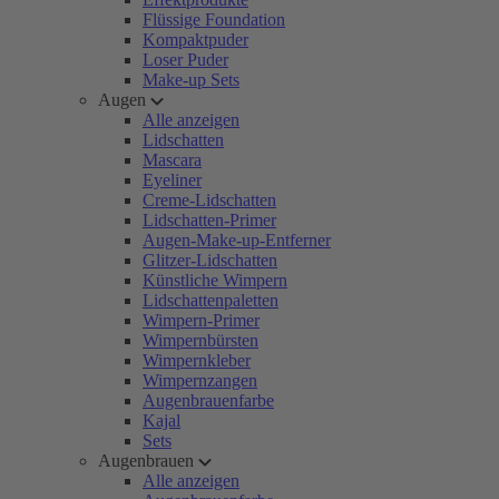
Flüssige Foundation
Kompaktpuder
Loser Puder
Make-up Sets
Augen
Alle anzeigen
Lidschatten
Mascara
Eyeliner
Creme-Lidschatten
Lidschatten-Primer
Augen-Make-up-Entferner
Glitzer-Lidschatten
Künstliche Wimpern
Lidschattenpaletten
Wimpern-Primer
Wimpernbürsten
Wimpernkleber
Wimpernzangen
Augenbrauenfarbe
Kajal
Sets
Augenbrauen
Alle anzeigen