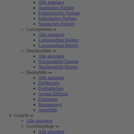
Alle anzeigen
Arabisches Parfum
Französisches Parfum
Italienisches Parfum
Spanisches Parfum
Luxusparfum
Alle anzeigen
Luxusparfum Damen
Luxusparfum Herren
Nischendüfte
Alle anzeigen
Nischendüfte Damen
Nischendüfte Herren
Raumdüfte
Alle anzeigen
Duftkerzen
Duftstäbchen
Aroma Diffuser
Duftsteine
Raumsprays
Autodüfte
Gesicht
Alle anzeigen
Gesichtspflege
Alle anzeigen