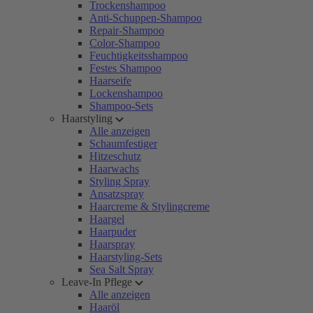
Trockenshampoo
Anti-Schuppen-Shampoo
Repair-Shampoo
Color-Shampoo
Feuchtigkeitsshampoo
Festes Shampoo
Haarseife
Lockenshampoo
Shampoo-Sets
Haarstyling
Alle anzeigen
Schaumfestiger
Hitzeschutz
Haarwachs
Styling Spray
Ansatzspray
Haarcreme & Stylingcreme
Haargel
Haarpuder
Haarspray
Haarstyling-Sets
Sea Salt Spray
Leave-In Pflege
Alle anzeigen
Haaröl