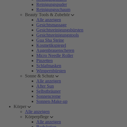
Reinigungspuder
Reinigungsschaum
Beauty Tools & Zubehör
Alle anzeigen
Gesichtsmassage
Gesichtsreinigungsbürsten
Gesichtsreinigungstools
Gua Sha Steine
Kosmetikspiegel
Augenbrauenscheren
Micro Needle Roller
Pinzetten
Schlafmasken
Wimpernbürsten
Sonne & Schutz
Alle anzeigen
After Sun
Selbstbräuner
Sonnencreme
Sonnen-Make-up
Körper
Alle anzeigen
Körperpflege
Alle anzeigen
Bodylotion