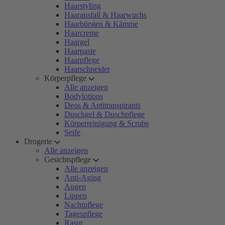
Haarstyling
Haarausfall & Haarwuchs
Haarbürsten & Kämme
Haarcreme
Haargel
Haarpaste
Haarpflege
Haarschneider
Körperpflege
Alle anzeigen
Bodylotions
Deos & Antitranspirants
Duschgel & Duschpflege
Körperreinigung & Scrubs
Seife
Drogerie
Alle anzeigen
Gesichtspflege
Alle anzeigen
Anti-Aging
Augen
Lippen
Nachtpflege
Tagespflege
Rasur