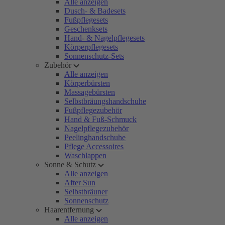
Alle anzeigen
Dusch- & Badesets
Fußpflegesets
Geschenksets
Hand- & Nagelpflegesets
Körperpflegesets
Sonnenschutz-Sets
Zubehör
Alle anzeigen
Körperbürsten
Massagebürsten
Selbstbräungshandschuhe
Fußpflegezubehör
Hand & Fuß-Schmuck
Nagelpflegezubehör
Peelinghandschuhe
Pflege Accessoires
Waschlappen
Sonne & Schutz
Alle anzeigen
After Sun
Selbstbräuner
Sonnenschutz
Haarentfernung
Alle anzeigen