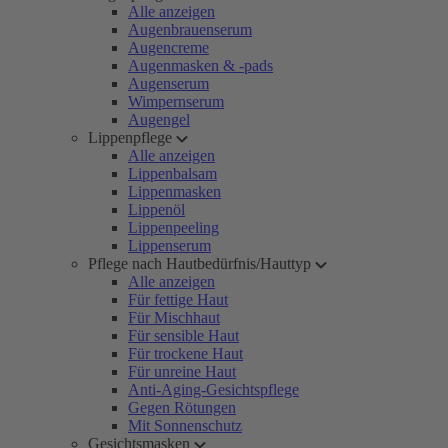
Alle anzeigen
Augenbrauenserum
Augencreme
Augenmasken & -pads
Augenserum
Wimpernserum
Augengel
Lippenpflege
Alle anzeigen
Lippenbalsam
Lippenmasken
Lippenöl
Lippenpeeling
Lippenserum
Pflege nach Hautbedürfnis/Hauttyp
Alle anzeigen
Für fettige Haut
Für Mischhaut
Für sensible Haut
Für trockene Haut
Für unreine Haut
Anti-Aging-Gesichtspflege
Gegen Rötungen
Mit Sonnenschutz
Gesichtsmasken