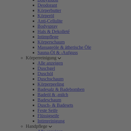
Deodorant
Körperbutter
Körperöl
Anti-Cellulite
Bodyspray
Hals & Dekolleté
Intimpflege
Körperschaum
Massageöle & ätherische Öle
Sauna-Öl & -Aufguss
Körperreinigung
Alle anzeigen
Duschgel
Duschöl
Duschschaum
Körperpeeling
Badesalz & Badebomben
Badeöl & -milch
Badeschaum
Dusch- & Badesets
Feste Seife
Flüssigseife
Intimreinigung
Handpflege