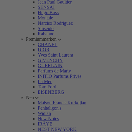
Jean Paul Gaultier
SENSAI
Hugo Boss
Montale
Narciso Rodriguez
Shiseido
Rabanne
Premiummarken
CHANEL
DIOR
Yves Saint Laurent
GIVENCHY
GUERLAIN
Parfums de Marly
INITIO Parfums Privés
La Mer
Tom Ford
EISENBERG
Neu
Maison Francis Kurkdjian
Penhaligon's
Widian
New Notes
IRÄYE
NEST NEW YORK