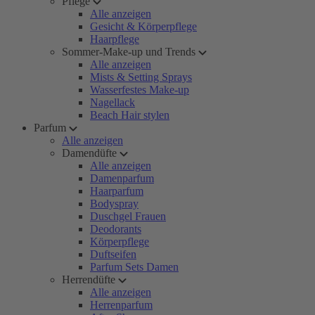
Pflege
Alle anzeigen
Gesicht & Körperpflege
Haarpflege
Sommer-Make-up und Trends
Alle anzeigen
Mists & Setting Sprays
Wasserfestes Make-up
Nagellack
Beach Hair stylen
Parfum
Alle anzeigen
Damendüfte
Alle anzeigen
Damenparfum
Haarparfum
Bodyspray
Duschgel Frauen
Deodorants
Körperpflege
Duftseifen
Parfum Sets Damen
Herrendüfte
Alle anzeigen
Herrenparfum