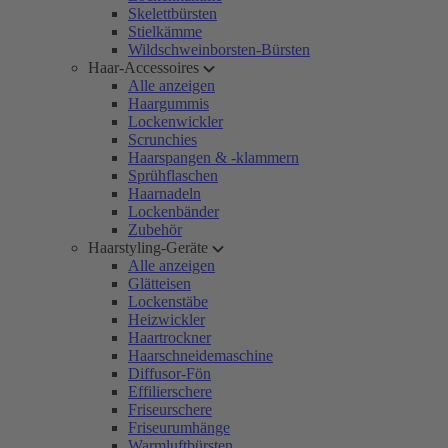
Skelettbürsten
Stielkämme
Wildschweinborsten-Bürsten
Haar-Accessoires
Alle anzeigen
Haargummis
Lockenwickler
Scrunchies
Haarspangen & -klammern
Sprühflaschen
Haarnadeln
Lockenbänder
Zubehör
Haarstyling-Geräte
Alle anzeigen
Glätteisen
Lockenstäbe
Heizwickler
Haartrockner
Haarschneidemaschine
Diffusor-Fön
Effilierschere
Friseurschere
Friseurumhänge
Warmluftbürsten