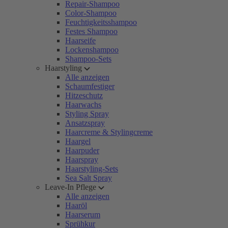
Repair-Shampoo
Color-Shampoo
Feuchtigkeitsshampoo
Festes Shampoo
Haarseife
Lockenshampoo
Shampoo-Sets
Haarstyling
Alle anzeigen
Schaumfestiger
Hitzeschutz
Haarwachs
Styling Spray
Ansatzspray
Haarcreme & Stylingcreme
Haargel
Haarpuder
Haarspray
Haarstyling-Sets
Sea Salt Spray
Leave-In Pflege
Alle anzeigen
Haaröl
Haarserum
Sprühkur