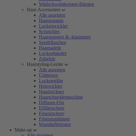
Wildschweinborsten-Bürsten
Haar-Accessoires
Alle anzeigen
Haargummis
Lockenwickler
Scrunchies
Haarspangen & -klammern
Sprühflaschen
Haarnadeln
Lockenbänder
Zubehör
Haarstyling-Geräte
Alle anzeigen
Glätteisen
Lockenstäbe
Heizwickler
Haartrockner
Haarschneidemaschine
Diffusor-Fön
Effilierschere
Friseurschere
Friseurumhänge
Warmluftbürsten
Make-up
Alle anzeigen