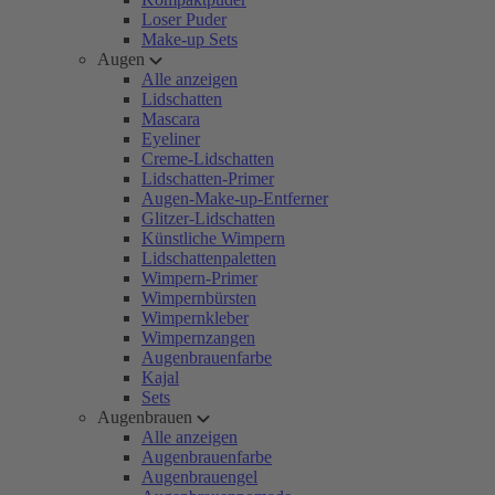
Loser Puder
Make-up Sets
Augen
Alle anzeigen
Lidschatten
Mascara
Eyeliner
Creme-Lidschatten
Lidschatten-Primer
Augen-Make-up-Entferner
Glitzer-Lidschatten
Künstliche Wimpern
Lidschattenpaletten
Wimpern-Primer
Wimpernbürsten
Wimpernkleber
Wimpernzangen
Augenbrauenfarbe
Kajal
Sets
Augenbrauen
Alle anzeigen
Augenbrauenfarbe
Augenbrauengel