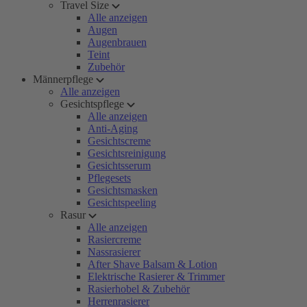
Travel Size
Alle anzeigen
Augen
Augenbrauen
Teint
Zubehör
Männerpflege
Alle anzeigen
Gesichtspflege
Alle anzeigen
Anti-Aging
Gesichtscreme
Gesichtsreinigung
Gesichtsserum
Pflegesets
Gesichtsmasken
Gesichtspeeling
Rasur
Alle anzeigen
Rasiercreme
Nassrasierer
After Shave Balsam & Lotion
Elektrische Rasierer & Trimmer
Rasierhobel & Zubehör
Herrenrasierer