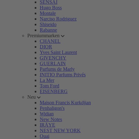
SENSAI
Hugo Boss
Montale
Narciso Rodriguez
Shiseido
Rabanne
Premiummarken
CHANEL
DIOR
Yves Saint Laurent
GIVENCHY
GUERLAIN
Parfums de Marly
INITIO Parfums Privés
La Mer
Tom Ford
EISENBERG
Neu
Maison Francis Kurkdjian
Penhaligon's
Widian
New Notes
IRÄYE
NEST NEW YORK
Ouai