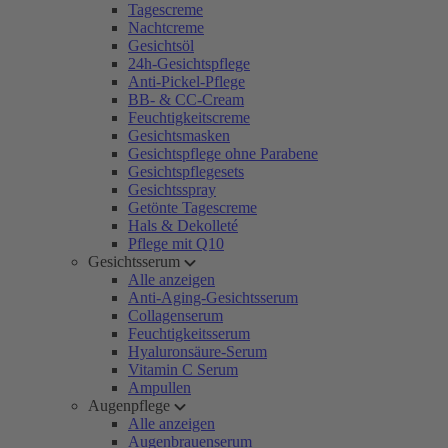
Tagescreme
Nachtcreme
Gesichtsöl
24h-Gesichtspflege
Anti-Pickel-Pflege
BB- & CC-Cream
Feuchtigkeitscreme
Gesichtsmasken
Gesichtspflege ohne Parabene
Gesichtspflegesets
Gesichtsspray
Getönte Tagescreme
Hals & Dekolleté
Pflege mit Q10
Gesichtsserum
Alle anzeigen
Anti-Aging-Gesichtsserum
Collagenserum
Feuchtigkeitsserum
Hyaluronsäure-Serum
Vitamin C Serum
Ampullen
Augenpflege
Alle anzeigen
Augenbrauenserum