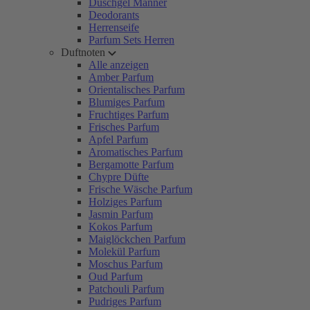
Duschgel Männer
Deodorants
Herrenseife
Parfum Sets Herren
Duftnoten
Alle anzeigen
Amber Parfum
Orientalisches Parfum
Blumiges Parfum
Fruchtiges Parfum
Frisches Parfum
Apfel Parfum
Aromatisches Parfum
Bergamotte Parfum
Chypre Düfte
Frische Wäsche Parfum
Holziges Parfum
Jasmin Parfum
Kokos Parfum
Maiglöckchen Parfum
Molekül Parfum
Moschus Parfum
Oud Parfum
Patchouli Parfum
Pudriges Parfum