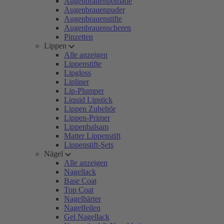
Augenbrauenpomade
Augenbrauenpuder
Augenbrauenstifte
Augenbrauenscheren
Pinzetten
Lippen
Alle anzeigen
Lippenstifte
Lipgloss
Lipliner
Lip-Plumper
Liquid Lipstick
Lippen Zubehör
Lippen-Primer
Lippenbalsam
Matter Lippenstift
Lippenstift-Sets
Nägel
Alle anzeigen
Nagellack
Base Coat
Top Coat
Nagelhärter
Nagelfeilen
Gel Nagellack