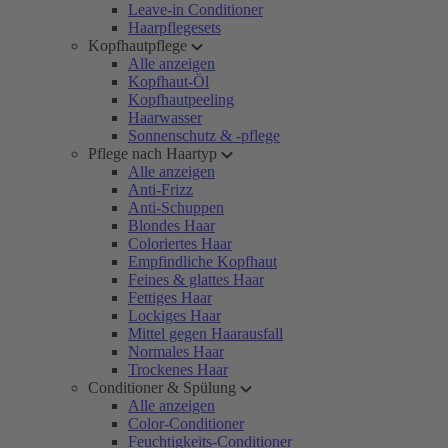
Leave-in Conditioner
Haarpflegesets
Kopfhautpflege
Alle anzeigen
Kopfhaut-Öl
Kopfhautpeeling
Haarwasser
Sonnenschutz & -pflege
Pflege nach Haartyp
Alle anzeigen
Anti-Frizz
Anti-Schuppen
Blondes Haar
Coloriertes Haar
Empfindliche Kopfhaut
Feines & glattes Haar
Fettiges Haar
Lockiges Haar
Mittel gegen Haarausfall
Normales Haar
Trockenes Haar
Conditioner & Spülung
Alle anzeigen
Color-Conditioner
Feuchtigkeits-Conditioner