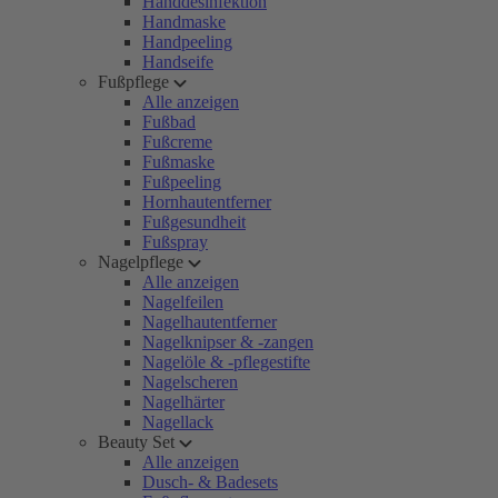
Handdesinfektion
Handmaske
Handpeeling
Handseife
Fußpflege
Alle anzeigen
Fußbad
Fußcreme
Fußmaske
Fußpeeling
Hornhautentferner
Fußgesundheit
Fußspray
Nagelpflege
Alle anzeigen
Nagelfeilen
Nagelhautentferner
Nagelknipser & -zangen
Nagelöle & -pflegestifte
Nagelscheren
Nagelhärter
Nagellack
Beauty Set
Alle anzeigen
Dusch- & Badesets