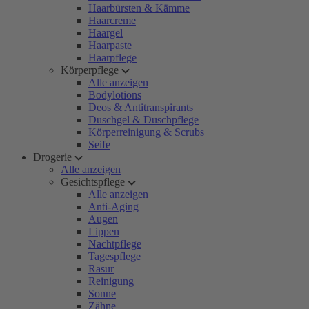
Haarbürsten & Kämme
Haarcreme
Haargel
Haarpaste
Haarpflege
Körperpflege
Alle anzeigen
Bodylotions
Deos & Antitranspirants
Duschgel & Duschpflege
Körperreinigung & Scrubs
Seife
Drogerie
Alle anzeigen
Gesichtspflege
Alle anzeigen
Anti-Aging
Augen
Lippen
Nachtpflege
Tagespflege
Rasur
Reinigung
Sonne
Zähne