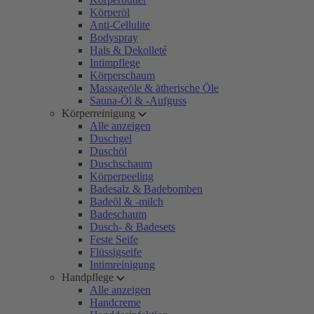
Körperöl
Anti-Cellulite
Bodyspray
Hals & Dekolleté
Intimpflege
Körperschaum
Massageöle & ätherische Öle
Sauna-Öl & -Aufguss
Körperreinigung
Alle anzeigen
Duschgel
Duschöl
Duschschaum
Körperpeeling
Badesalz & Badebomben
Badeöl & -milch
Badeschaum
Dusch- & Badesets
Feste Seife
Flüssigseife
Intimreinigung
Handpflege
Alle anzeigen
Handcreme