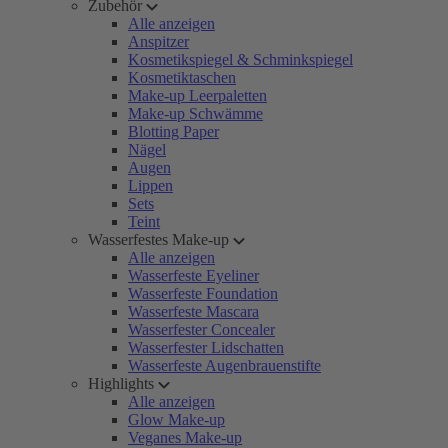
Zubehör
Alle anzeigen
Anspitzer
Kosmetikspiegel & Schminkspiegel
Kosmetiktaschen
Make-up Leerpaletten
Make-up Schwämme
Blotting Paper
Nägel
Augen
Lippen
Sets
Teint
Wasserfestes Make-up
Alle anzeigen
Wasserfeste Eyeliner
Wasserfeste Foundation
Wasserfeste Mascara
Wasserfester Concealer
Wasserfester Lidschatten
Wasserfeste Augenbrauenstifte
Highlights
Alle anzeigen
Glow Make-up
Veganes Make-up