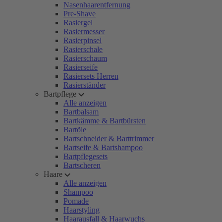
Nasenhaarentfernung
Pre-Shave
Rasiergel
Rasiermesser
Rasierpinsel
Rasierschale
Rasierschaum
Rasierseife
Rasiersets Herren
Rasierständer
Bartpflege
Alle anzeigen
Bartbalsam
Bartkämme & Bartbürsten
Bartöle
Bartschneider & Barttrimmer
Bartseife & Bartshampoo
Bartpflegesets
Bartscheren
Haare
Alle anzeigen
Shampoo
Pomade
Haarstyling
Haarausfall & Haarwuchs