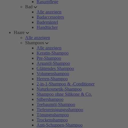
Rasurpflege
Bad
Alle anzeigen
Badaccessoires
Bademäntel
Handtücher
Haare
Alle anzeigen
Shampoos
Alle anzeigen
Keratin-Shampoo
Pre-Shampoo
Arganöl-Shampoo
Glättendes Shampoo
Volumenshampoo
Herren-Shampoo
2-in-1-Shampoo & -Conditioner
Naturkosmetik-Shampoo
Shampoo ohne Silikone & Co.
Silbershampoo
Teebaumöl-Shampoo
Tiefenreinigungsshampoo
Tönungsshampoo
Trockenshampoo
Anti-Schuppen-Shampoo