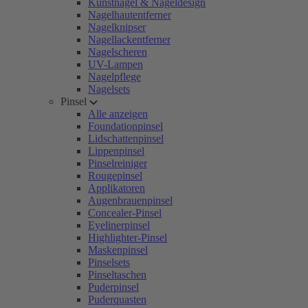
Kunstnägel & Nageldesign
Nagelhautentferner
Nagelknipser
Nagellackentferner
Nagelscheren
UV-Lampen
Nagelpflege
Nagelsets
Pinsel
Alle anzeigen
Foundationpinsel
Lidschattenpinsel
Lippenpinsel
Pinselreiniger
Rougepinsel
Applikatoren
Augenbrauenpinsel
Concealer-Pinsel
Eyelinerpinsel
Highlighter-Pinsel
Maskenpinsel
Pinselsets
Pinseltaschen
Puderpinsel
Puderquasten