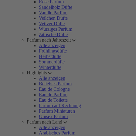
Rose Parfum
Sandelholz Düfte
Vanille Parfum
Veilchen Düfte
Vetiver Düfte
Würziges Parfum
Zitrische Düfte
Parfum nach Jahreszeit
Alle anzeigen
Frühlingsdüfte
Herbstdüfte
Sommerdüfte
Winterdüfte
Highlights
Alle anzeigen
Beliebtes Parfum
Eau de Cologne
Eau de Parfum
Eau de Toilette
Parfum auf Rechnung
Parfum Miniaturen
Unisex Parfum
Parfum nach Land
Alle anzeigen
Arabisches Parfum