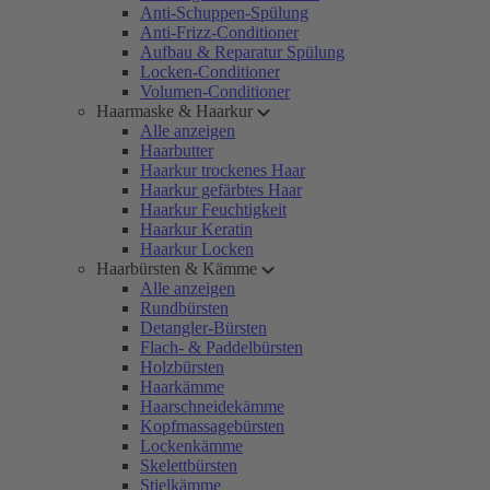
Anti-Schuppen-Spülung
Anti-Frizz-Conditioner
Aufbau & Reparatur Spülung
Locken-Conditioner
Volumen-Conditioner
Haarmaske & Haarkur
Alle anzeigen
Haarbutter
Haarkur trockenes Haar
Haarkur gefärbtes Haar
Haarkur Feuchtigkeit
Haarkur Keratin
Haarkur Locken
Haarbürsten & Kämme
Alle anzeigen
Rundbürsten
Detangler-Bürsten
Flach- & Paddelbürsten
Holzbürsten
Haarkämme
Haarschneidekämme
Kopfmassagebürsten
Lockenkämme
Skelettbürsten
Stielkämme