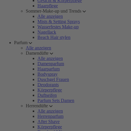
Gesicht & Körperpflege
Haarpflege
Sommer-Make-up und Trends
Alle anzeigen
Mists & Setting Sprays
Wasserfestes Make-up
Nagellack
Beach Hair stylen
Parfum
Alle anzeigen
Damendüfte
Alle anzeigen
Damenparfum
Haarparfum
Bodyspray
Duschgel Frauen
Deodorants
Körperpflege
Duftseifen
Parfum Sets Damen
Herrendüfte
Alle anzeigen
Herrenparfum
After Shave
Körperpflege