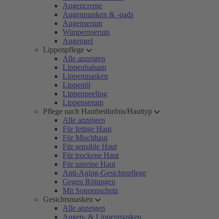
Augencreme
Augenmasken & -pads
Augenserum
Wimpernserum
Augengel
Lippenpflege
Alle anzeigen
Lippenbalsam
Lippenmasken
Lippenöl
Lippenpeeling
Lippenserum
Pflege nach Hautbedürfnis/Hauttyp
Alle anzeigen
Für fettige Haut
Für Mischhaut
Für sensible Haut
Für trockene Haut
Für unreine Haut
Anti-Aging-Gesichtspflege
Gegen Rötungen
Mit Sonnenschutz
Gesichtsmasken
Alle anzeigen
Augen- & Lippenmasken