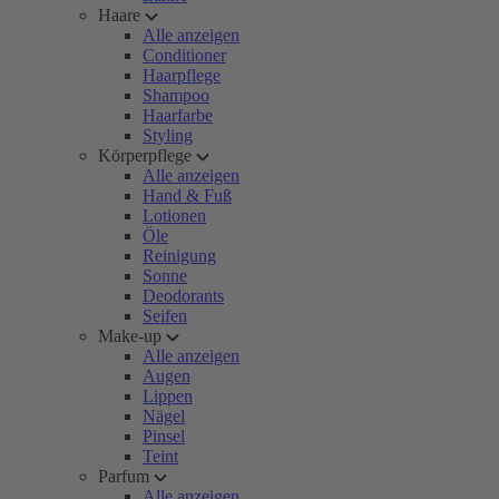
Haare
Alle anzeigen
Conditioner
Haarpflege
Shampoo
Haarfarbe
Styling
Körperpflege
Alle anzeigen
Hand & Fuß
Lotionen
Öle
Reinigung
Sonne
Deodorants
Seifen
Make-up
Alle anzeigen
Augen
Lippen
Nägel
Pinsel
Teint
Parfum
Alle anzeigen