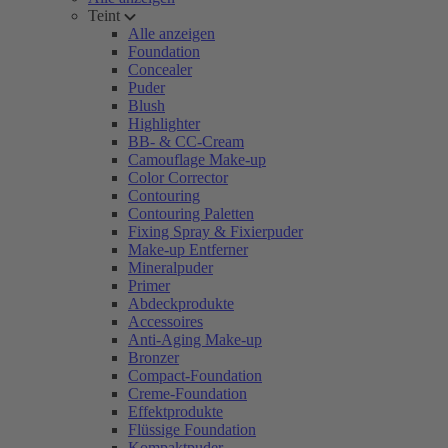
Teint
Alle anzeigen
Foundation
Concealer
Puder
Blush
Highlighter
BB- & CC-Cream
Camouflage Make-up
Color Corrector
Contouring
Contouring Paletten
Fixing Spray & Fixierpuder
Make-up Entferner
Mineralpuder
Primer
Abdeckprodukte
Accessoires
Anti-Aging Make-up
Bronzer
Compact-Foundation
Creme-Foundation
Effektprodukte
Flüssige Foundation
Kompaktpuder