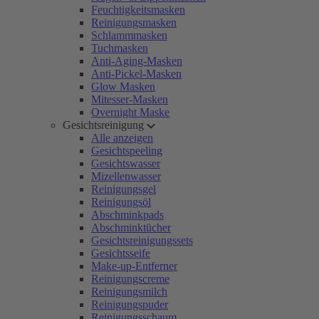
Feuchtigkeitsmasken
Reinigungsmasken
Schlammmasken
Tuchmasken
Anti-Aging-Masken
Anti-Pickel-Masken
Glow Masken
Mitesser-Masken
Overnight Maske
Gesichtsreinigung
Alle anzeigen
Gesichtspeeling
Gesichtswasser
Mizellenwasser
Reinigungsgel
Reinigungsöl
Abschminkpads
Abschminktücher
Gesichtsreinigungssets
Gesichtsseife
Make-up-Entferner
Reinigungscreme
Reinigungsmilch
Reinigungspuder
Reinigungsschaum