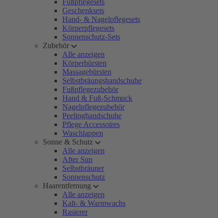
Fußpflegesets
Geschenksets
Hand- & Nagelpflegesets
Körperpflegesets
Sonnenschutz-Sets
Zubehör
Alle anzeigen
Körperbürsten
Massagebürsten
Selbstbräungshandschuhe
Fußpflegezubehör
Hand & Fuß-Schmuck
Nagelpflegezubehör
Peelinghandschuhe
Pflege Accessoires
Waschlappen
Sonne & Schutz
Alle anzeigen
After Sun
Selbstbräuner
Sonnenschutz
Haarentfernung
Alle anzeigen
Kalt- & Warmwachs
Rasierer