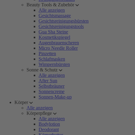
Beauty Tools & Zubehör
Alle anzeigen
Gesichtsmassage
Gesichtsreinigungsbürsten
Gesichtsreinigungstools
Gua Sha Steine
Kosmetikspiegel
Augenbrauenscheren
Micro Needle Roller
Pinzetten
Schlafmasken
Wimpernbürsten
Sonne & Schutz
Alle anzeigen
After Sun
Selbstbräuner
Sonnencreme
Sonnen-Make-up
Körper
Alle anzeigen
Körperpflege
Alle anzeigen
Bodylotion
Deodorant
Körperbutter