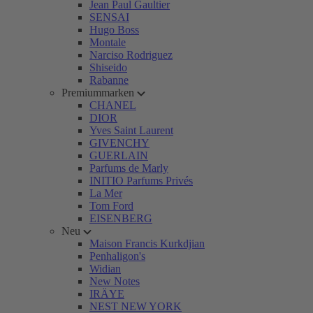
Jean Paul Gaultier
SENSAI
Hugo Boss
Montale
Narciso Rodriguez
Shiseido
Rabanne
Premiummarken
CHANEL
DIOR
Yves Saint Laurent
GIVENCHY
GUERLAIN
Parfums de Marly
INITIO Parfums Privés
La Mer
Tom Ford
EISENBERG
Neu
Maison Francis Kurkdjian
Penhaligon's
Widian
New Notes
IRÄYE
NEST NEW YORK