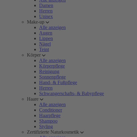
Damen
Herren
Unisex
Make-up
Alle anzeigen
Augen
Lippen
Nägel
Teint
Körper
Alle anzeigen
Körperpflege
Reinigung
Sonnenpflege
Hand- & Fußpflege
Herren
Schwangerschafts- & Babypflege
Haare
Alle anzeigen
Conditioner
Haarpflege
Shampoo
Styling
Zertifizierte Naturkosmetik