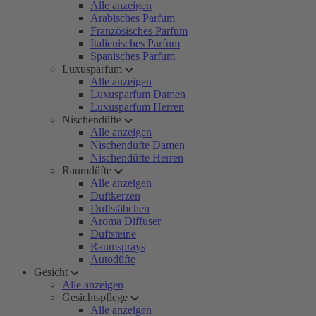
Alle anzeigen
Arabisches Parfum
Französisches Parfum
Italienisches Parfum
Spanisches Parfum
Luxusparfum
Alle anzeigen
Luxusparfum Damen
Luxusparfum Herren
Nischendüfte
Alle anzeigen
Nischendüfte Damen
Nischendüfte Herren
Raumdüfte
Alle anzeigen
Duftkerzen
Duftstäbchen
Aroma Diffuser
Duftsteine
Raumsprays
Autodüfte
Gesicht
Alle anzeigen
Gesichtspflege
Alle anzeigen