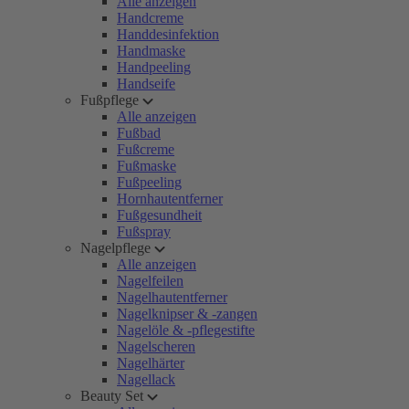
Alle anzeigen
Handcreme
Handdesinfektion
Handmaske
Handpeeling
Handseife
Fußpflege
Alle anzeigen
Fußbad
Fußcreme
Fußmaske
Fußpeeling
Hornhautentferner
Fußgesundheit
Fußspray
Nagelpflege
Alle anzeigen
Nagelfeilen
Nagelhautentferner
Nagelknipser & -zangen
Nagelöle & -pflegestifte
Nagelscheren
Nagelhärter
Nagellack
Beauty Set