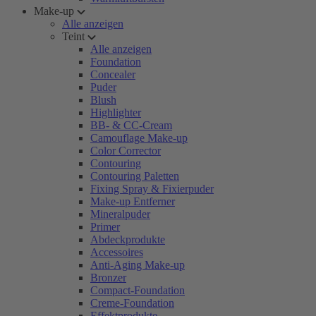
Make-up
Alle anzeigen
Teint
Alle anzeigen
Foundation
Concealer
Puder
Blush
Highlighter
BB- & CC-Cream
Camouflage Make-up
Color Corrector
Contouring
Contouring Paletten
Fixing Spray & Fixierpuder
Make-up Entferner
Mineralpuder
Primer
Abdeckprodukte
Accessoires
Anti-Aging Make-up
Bronzer
Compact-Foundation
Creme-Foundation
Effektprodukte