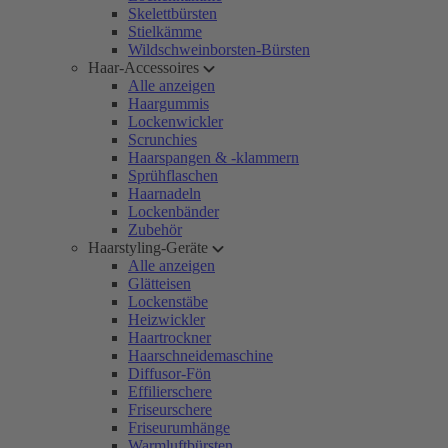
Skelettbürsten
Stielkämme
Wildschweinborsten-Bürsten
Haar-Accessoires
Alle anzeigen
Haargummis
Lockenwickler
Scrunchies
Haarspangen & -klammern
Sprühflaschen
Haarnadeln
Lockenbänder
Zubehör
Haarstyling-Geräte
Alle anzeigen
Glätteisen
Lockenstäbe
Heizwickler
Haartrockner
Haarschneidemaschine
Diffusor-Fön
Effilierschere
Friseurschere
Friseurumhänge
Warmluftbürsten