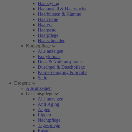
Haarstyling
Haarausfall & Haarwuchs
Haarbürsten & Kämme
Haarcreme
Haargel
Haarpaste
Haarpflege
Haarschneider
Körperpflege
Alle anzeigen
Bodylotions
Deos & Antitranspirants
Duschgel & Duschpflege
Körperreinigung & Scrubs
Seife
Drogerie
Alle anzeigen
Gesichtspflege
Alle anzeigen
Anti-Aging
Augen
Lippen
Nachtpflege
Tagespflege
Rasur