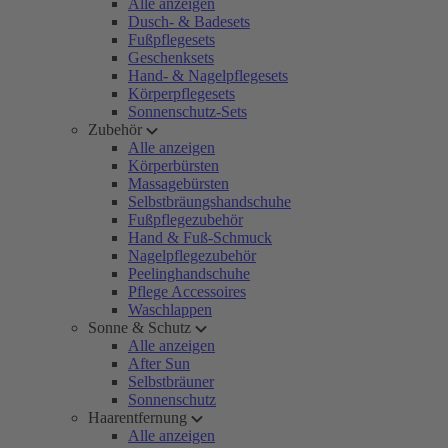
Alle anzeigen
Dusch- & Badesets
Fußpflegesets
Geschenksets
Hand- & Nagelpflegesets
Körperpflegesets
Sonnenschutz-Sets
Zubehör
Alle anzeigen
Körperbürsten
Massagebürsten
Selbstbräungshandschuhe
Fußpflegezubehör
Hand & Fuß-Schmuck
Nagelpflegezubehör
Peelinghandschuhe
Pflege Accessoires
Waschlappen
Sonne & Schutz
Alle anzeigen
After Sun
Selbstbräuner
Sonnenschutz
Haarentfernung
Alle anzeigen