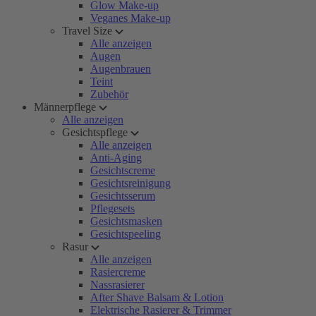
Glow Make-up
Veganes Make-up
Travel Size
Alle anzeigen
Augen
Augenbrauen
Teint
Zubehör
Männerpflege
Alle anzeigen
Gesichtspflege
Alle anzeigen
Anti-Aging
Gesichtscreme
Gesichtsreinigung
Gesichtsserum
Pflegesets
Gesichtsmasken
Gesichtspeeling
Rasur
Alle anzeigen
Rasiercreme
Nassrasierer
After Shave Balsam & Lotion
Elektrische Rasierer & Trimmer