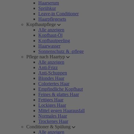
Haarserum
Sprühkur
Leave-in Conditioner
Haarpflegesets
Kopfhautpflege
Alle anzeigen
Kopfhaut-Öl
Kopfhautpeeling
Haarwasser
Sonnenschutz & -pflege
Pflege nach Haartyp
Alle anzeigen
Anti-Frizz
Anti-Schuppen
Blondes Haar
Coloriertes Haar
Empfindliche Kopfhaut
Feines & glattes Haar
Fettiges Haar
Lockiges Haar
Mittel gegen Haarausfall
Normales Haar
Trockenes Haar
Conditioner & Spülung
Alle anzeigen