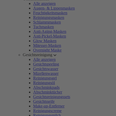
Alle anzeigen
Augen- & Lippenmasken
Feuchtigkeitsmasken
Reinigungsmasken
Schlammmasken
Tuchmasken
Anti-Aging-Masken
Anti-Pickel-Masken
Glow Masken
Mitesser-Masken
Overnight Maske
Gesichtsreinigung
Alle anzeigen
Gesichtspeeling
Gesichtswasser
Mizellenwasser
Reinigungsgel
Reinigungsöl
Abschminkpads
Abschminktücher
Gesichtsreinigungssets
Gesichtsseife
Make-up-Entferner
Reinigungscreme
Reinigungsmilch