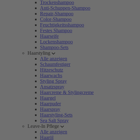
Trockenshampoo
Anti-Schuppen-Shampoo
Repair-Shampoo
Color-Shampoo
Feuchtigkeitsshampoo
Festes Shampoo
Haarseife
Lockenshampoo
Shampoo-Sets
Haarstyling
Alle anzeigen
Schaumfestiger
Hitzeschutz
Haarwachs
Styling Spray
Ansatzspray
Haarcreme & Stylingcreme
Haargel
Haarpuder
Haarspray
Haarstyling-Sets
Sea Salt Spray
Leave-In Pflege
Alle anzeigen
Haaröl