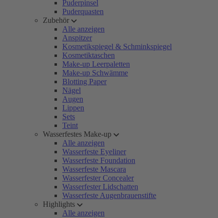
Puderpinsel
Puderquasten
Zubehör
Alle anzeigen
Anspitzer
Kosmetikspiegel & Schminkspiegel
Kosmetiktaschen
Make-up Leerpaletten
Make-up Schwämme
Blotting Paper
Nägel
Augen
Lippen
Sets
Teint
Wasserfestes Make-up
Alle anzeigen
Wasserfeste Eyeliner
Wasserfeste Foundation
Wasserfeste Mascara
Wasserfester Concealer
Wasserfester Lidschatten
Wasserfeste Augenbrauenstifte
Highlights
Alle anzeigen