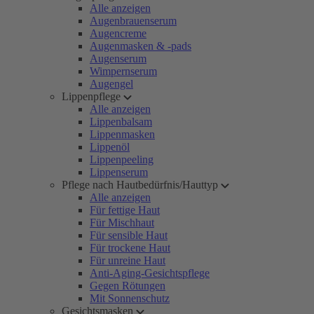
Alle anzeigen
Augenbrauenserum
Augencreme
Augenmasken & -pads
Augenserum
Wimpernserum
Augengel
Lippenpflege
Alle anzeigen
Lippenbalsam
Lippenmasken
Lippenöl
Lippenpeeling
Lippenserum
Pflege nach Hautbedürfnis/Hauttyp
Alle anzeigen
Für fettige Haut
Für Mischhaut
Für sensible Haut
Für trockene Haut
Für unreine Haut
Anti-Aging-Gesichtspflege
Gegen Rötungen
Mit Sonnenschutz
Gesichtsmasken