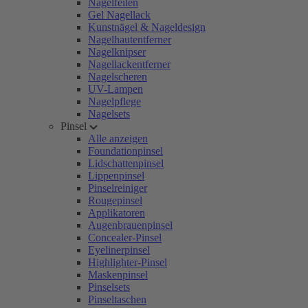
Nagelfeilen
Gel Nagellack
Kunstnägel & Nageldesign
Nagelhautentferner
Nagelknipser
Nagellackentferner
Nagelscheren
UV-Lampen
Nagelpflege
Nagelsets
Pinsel
Alle anzeigen
Foundationpinsel
Lidschattenpinsel
Lippenpinsel
Pinselreiniger
Rougepinsel
Applikatoren
Augenbrauenpinsel
Concealer-Pinsel
Eyelinerpinsel
Highlighter-Pinsel
Maskenpinsel
Pinselsets
Pinseltaschen