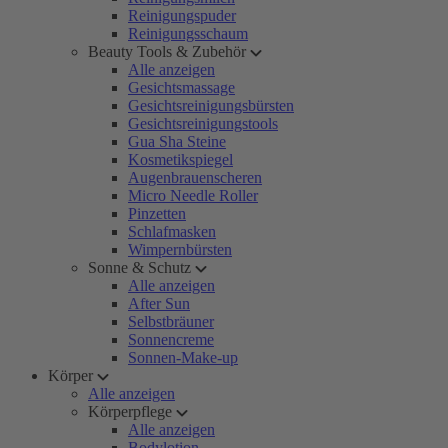
Reinigungspuder
Reinigungsschaum
Beauty Tools & Zubehör
Alle anzeigen
Gesichtsmassage
Gesichtsreinigungsbürsten
Gesichtsreinigungstools
Gua Sha Steine
Kosmetikspiegel
Augenbrauenscheren
Micro Needle Roller
Pinzetten
Schlafmasken
Wimpernbürsten
Sonne & Schutz
Alle anzeigen
After Sun
Selbstbräuner
Sonnencreme
Sonnen-Make-up
Körper
Alle anzeigen
Körperpflege
Alle anzeigen
Bodylotion