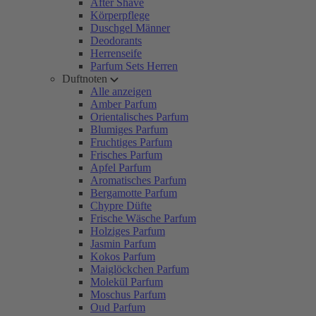
After Shave
Körperpflege
Duschgel Männer
Deodorants
Herrenseife
Parfum Sets Herren
Duftnoten
Alle anzeigen
Amber Parfum
Orientalisches Parfum
Blumiges Parfum
Fruchtiges Parfum
Frisches Parfum
Apfel Parfum
Aromatisches Parfum
Bergamotte Parfum
Chypre Düfte
Frische Wäsche Parfum
Holziges Parfum
Jasmin Parfum
Kokos Parfum
Maiglöckchen Parfum
Molekül Parfum
Moschus Parfum
Oud Parfum