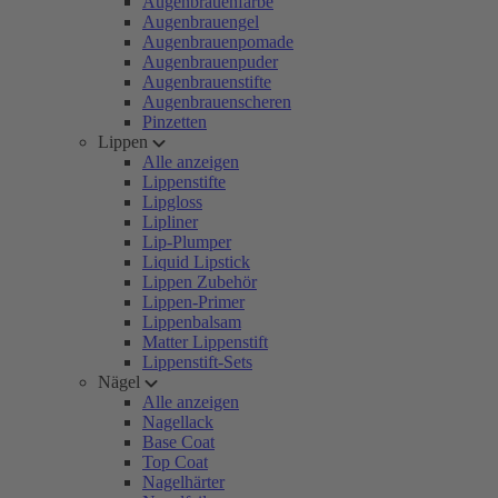
Augenbrauenfarbe
Augenbrauengel
Augenbrauenpomade
Augenbrauenpuder
Augenbrauenstifte
Augenbrauenscheren
Pinzetten
Lippen
Alle anzeigen
Lippenstifte
Lipgloss
Lipliner
Lip-Plumper
Liquid Lipstick
Lippen Zubehör
Lippen-Primer
Lippenbalsam
Matter Lippenstift
Lippenstift-Sets
Nägel
Alle anzeigen
Nagellack
Base Coat
Top Coat
Nagelhärter