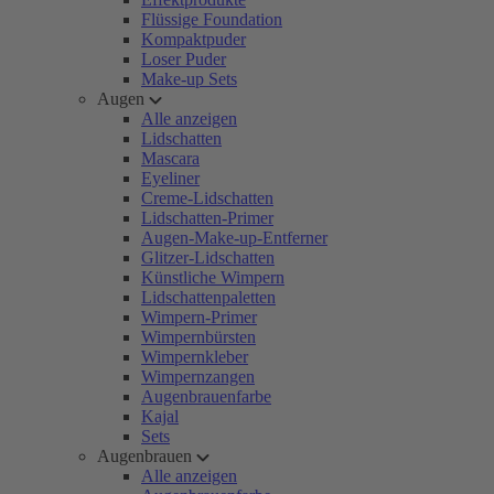
Flüssige Foundation
Kompaktpuder
Loser Puder
Make-up Sets
Augen
Alle anzeigen
Lidschatten
Mascara
Eyeliner
Creme-Lidschatten
Lidschatten-Primer
Augen-Make-up-Entferner
Glitzer-Lidschatten
Künstliche Wimpern
Lidschattenpaletten
Wimpern-Primer
Wimpernbürsten
Wimpernkleber
Wimpernzangen
Augenbrauenfarbe
Kajal
Sets
Augenbrauen
Alle anzeigen