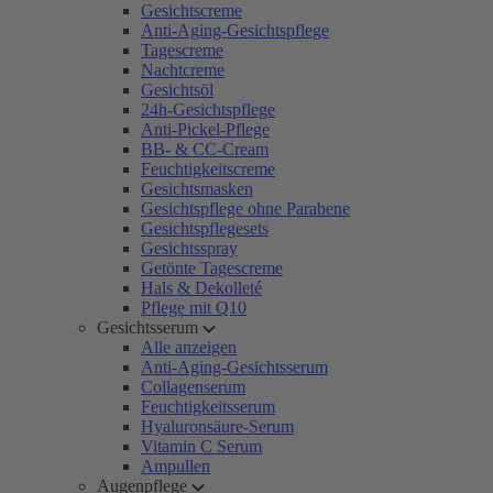
Gesichtscreme
Anti-Aging-Gesichtspflege
Tagescreme
Nachtcreme
Gesichtsöl
24h-Gesichtspflege
Anti-Pickel-Pflege
BB- & CC-Cream
Feuchtigkeitscreme
Gesichtsmasken
Gesichtspflege ohne Parabene
Gesichtspflegesets
Gesichtsspray
Getönte Tagescreme
Hals & Dekolleté
Pflege mit Q10
Gesichtsserum
Alle anzeigen
Anti-Aging-Gesichtsserum
Collagenserum
Feuchtigkeitsserum
Hyaluronsäure-Serum
Vitamin C Serum
Ampullen
Augenpflege