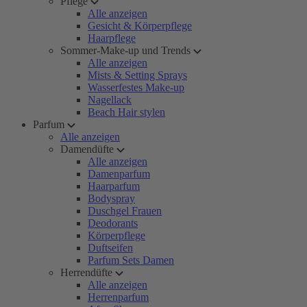
Pflege
Alle anzeigen
Gesicht & Körperpflege
Haarpflege
Sommer-Make-up und Trends
Alle anzeigen
Mists & Setting Sprays
Wasserfestes Make-up
Nagellack
Beach Hair stylen
Parfum
Alle anzeigen
Damendüfte
Alle anzeigen
Damenparfum
Haarparfum
Bodyspray
Duschgel Frauen
Deodorants
Körperpflege
Duftseifen
Parfum Sets Damen
Herrendüfte
Alle anzeigen
Herrenparfum