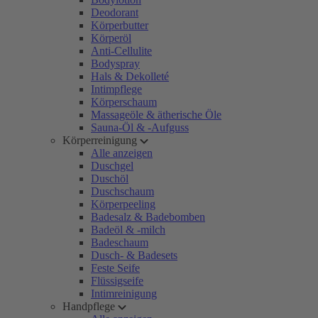
Deodorant
Körperbutter
Körperöl
Anti-Cellulite
Bodyspray
Hals & Dekolleté
Intimpflege
Körperschaum
Massageöle & ätherische Öle
Sauna-Öl & -Aufguss
Körperreinigung
Alle anzeigen
Duschgel
Duschöl
Duschschaum
Körperpeeling
Badesalz & Badebomben
Badeöl & -milch
Badeschaum
Dusch- & Badesets
Feste Seife
Flüssigseife
Intimreinigung
Handpflege