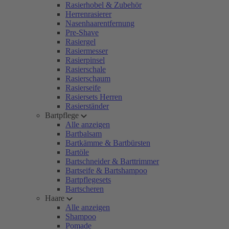
Rasierhobel & Zubehör
Herrenrasierer
Nasenhaarentfernung
Pre-Shave
Rasiergel
Rasiermesser
Rasierpinsel
Rasierschale
Rasierschaum
Rasierseife
Rasiersets Herren
Rasierständer
Bartpflege
Alle anzeigen
Bartbalsam
Bartkämme & Bartbürsten
Bartöle
Bartschneider & Barttrimmer
Bartseife & Bartshampoo
Bartpflegesets
Bartscheren
Haare
Alle anzeigen
Shampoo
Pomade