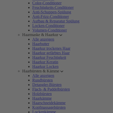
Color-Conditioner
Feuchtigkeits-Conditioner
Anti-Schuppen-Spülung
Anti-Frizz-Conditioner
Aufbau & Reparatur Spülung
Locken-Conditioner
Volumen-Conditioner
Haarmaske & Haarkur
Alle anzeigen
Haarbutter
Haarkur trockenes Haar
Haarkur gefärbtes Haar
Haarkur Feuchtigkeit
Haarkur Keratin
Haarkur Locken
Haarbürsten & Kämme
Alle anzeigen
Rundbürsten
Detangler-Bürsten
Flach- & Paddelbürsten
Holzbürsten
Haarkämme
Haarschneidekämme
Kopfmassagebürsten
Lockenkämme