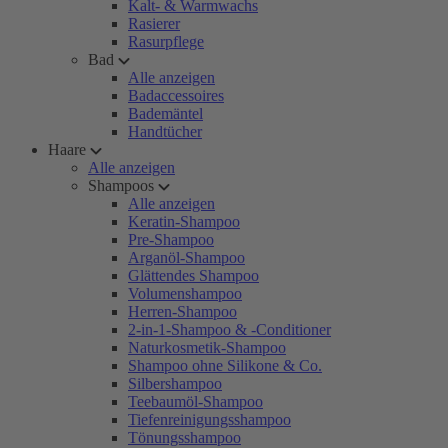
Kalt- & Warmwachs
Rasierer
Rasurpflege
Bad
Alle anzeigen
Badaccessoires
Bademäntel
Handtücher
Haare
Alle anzeigen
Shampoos
Alle anzeigen
Keratin-Shampoo
Pre-Shampoo
Arganöl-Shampoo
Glättendes Shampoo
Volumenshampoo
Herren-Shampoo
2-in-1-Shampoo & -Conditioner
Naturkosmetik-Shampoo
Shampoo ohne Silikone & Co.
Silbershampoo
Teebaumöl-Shampoo
Tiefenreinigungsshampoo
Tönungsshampoo