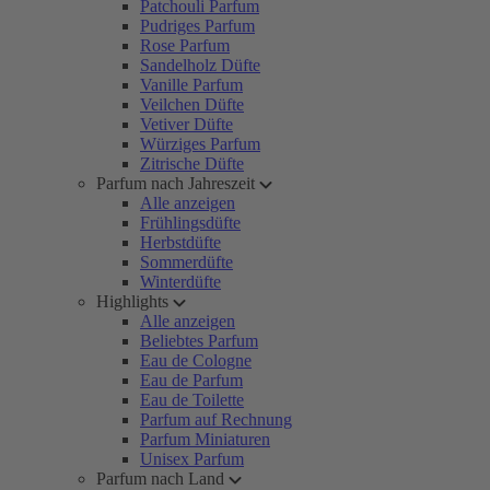
Patchouli Parfum
Pudriges Parfum
Rose Parfum
Sandelholz Düfte
Vanille Parfum
Veilchen Düfte
Vetiver Düfte
Würziges Parfum
Zitrische Düfte
Parfum nach Jahreszeit
Alle anzeigen
Frühlingsdüfte
Herbstdüfte
Sommerdüfte
Winterdüfte
Highlights
Alle anzeigen
Beliebtes Parfum
Eau de Cologne
Eau de Parfum
Eau de Toilette
Parfum auf Rechnung
Parfum Miniaturen
Unisex Parfum
Parfum nach Land