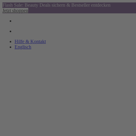
Flash Sale: Beauty Deals sichern & Bestseller entdecken
Jetzt shoppen
Hilfe & Kontakt
Englisch