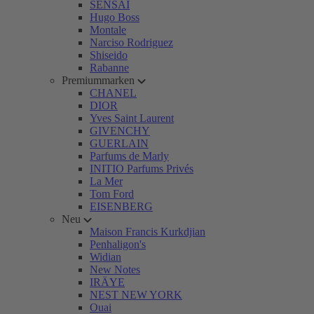
SENSAI
Hugo Boss
Montale
Narciso Rodriguez
Shiseido
Rabanne
Premiummarken
CHANEL
DIOR
Yves Saint Laurent
GIVENCHY
GUERLAIN
Parfums de Marly
INITIO Parfums Privés
La Mer
Tom Ford
EISENBERG
Neu
Maison Francis Kurkdjian
Penhaligon's
Widian
New Notes
IRÄYE
NEST NEW YORK
Ouai