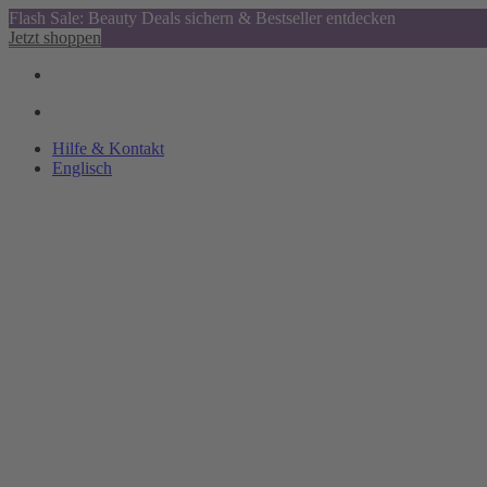
Flash Sale: Beauty Deals sichern & Bestseller entdecken
Jetzt shoppen
Hilfe & Kontakt
Englisch