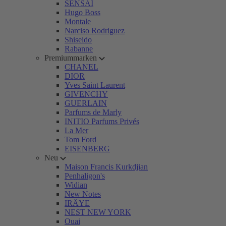
SENSAI
Hugo Boss
Montale
Narciso Rodriguez
Shiseido
Rabanne
Premiummarken
CHANEL
DIOR
Yves Saint Laurent
GIVENCHY
GUERLAIN
Parfums de Marly
INITIO Parfums Privés
La Mer
Tom Ford
EISENBERG
Neu
Maison Francis Kurkdjian
Penhaligon's
Widian
New Notes
IRÄYE
NEST NEW YORK
Ouai