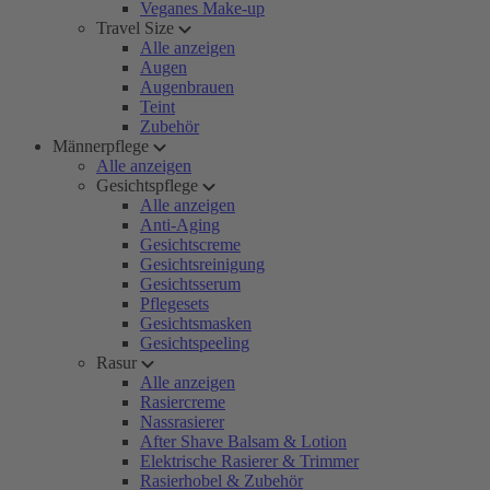
Veganes Make-up
Travel Size
Alle anzeigen
Augen
Augenbrauen
Teint
Zubehör
Männerpflege
Alle anzeigen
Gesichtspflege
Alle anzeigen
Anti-Aging
Gesichtscreme
Gesichtsreinigung
Gesichtsserum
Pflegesets
Gesichtsmasken
Gesichtspeeling
Rasur
Alle anzeigen
Rasiercreme
Nassrasierer
After Shave Balsam & Lotion
Elektrische Rasierer & Trimmer
Rasierhobel & Zubehör