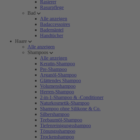
Rasierer
Rasurpflege
Bad
Alle anzeigen
Badaccessoires
Bademäntel
Handtücher
Haare
Alle anzeigen
Shampoos
Alle anzeigen
Keratin-Shampoo
Pre-Shampoo
Arganöl-Shampoo
Glättendes Shampoo
Volumenshampoo
Herren-Shampoo
2-in-1-Shampoo & -Conditioner
Naturkosmetik-Shampoo
Shampoo ohne Silikone & Co.
Silbershampoo
Teebaumöl-Shampoo
Tiefenreinigungsshampoo
Tönungsshampoo
Trockenshampoo