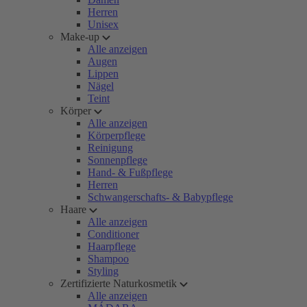
Herren
Unisex
Make-up
Alle anzeigen
Augen
Lippen
Nägel
Teint
Körper
Alle anzeigen
Körperpflege
Reinigung
Sonnenpflege
Hand- & Fußpflege
Herren
Schwangerschafts- & Babypflege
Haare
Alle anzeigen
Conditioner
Haarpflege
Shampoo
Styling
Zertifizierte Naturkosmetik
Alle anzeigen