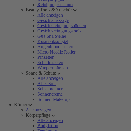
Reinigungsschaum
Beauty Tools & Zubehör
Alle anzeigen
Gesichtsmassage
Gesichtsreinigungsbürsten
Gesichtsreinigungstools
Gua Sha Steine
Kosmetikspiegel
Augenbrauenscheren
Micro Needle Roller
Pinzetten
Schlafmasken
Wimpernbürsten
Sonne & Schutz
Alle anzeigen
After Sun
Selbstbräuner
Sonnencreme
Sonnen-Make-up
Körper
Alle anzeigen
Körperpflege
Alle anzeigen
Bodylotion
Deodorant