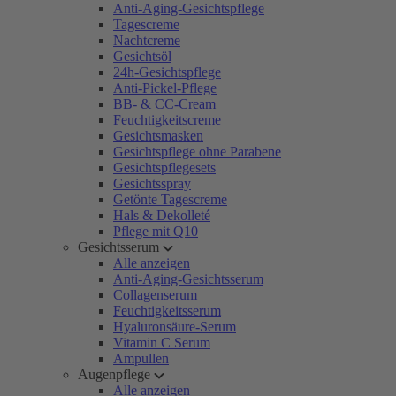
Anti-Aging-Gesichtspflege
Tagescreme
Nachtcreme
Gesichtsöl
24h-Gesichtspflege
Anti-Pickel-Pflege
BB- & CC-Cream
Feuchtigkeitscreme
Gesichtsmasken
Gesichtspflege ohne Parabene
Gesichtspflegesets
Gesichtsspray
Getönte Tagescreme
Hals & Dekolleté
Pflege mit Q10
Gesichtsserum
Alle anzeigen
Anti-Aging-Gesichtsserum
Collagenserum
Feuchtigkeitsserum
Hyaluronsäure-Serum
Vitamin C Serum
Ampullen
Augenpflege
Alle anzeigen