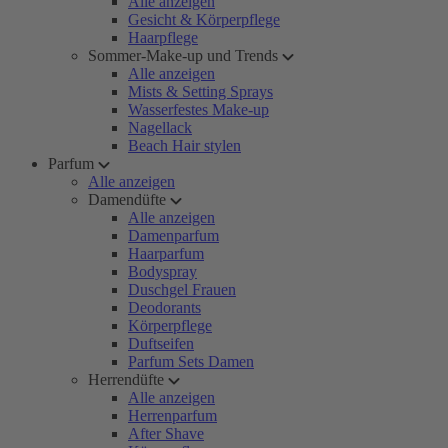
Alle anzeigen
Gesicht & Körperpflege
Haarpflege
Sommer-Make-up und Trends
Alle anzeigen
Mists & Setting Sprays
Wasserfestes Make-up
Nagellack
Beach Hair stylen
Parfum
Alle anzeigen
Damendüfte
Alle anzeigen
Damenparfum
Haarparfum
Bodyspray
Duschgel Frauen
Deodorants
Körperpflege
Duftseifen
Parfum Sets Damen
Herrendüfte
Alle anzeigen
Herrenparfum
After Shave