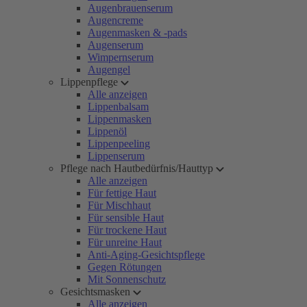
Augenbrauenserum
Augencreme
Augenmasken & -pads
Augenserum
Wimpernserum
Augengel
Lippenpflege
Alle anzeigen
Lippenbalsam
Lippenmasken
Lippenöl
Lippenpeeling
Lippenserum
Pflege nach Hautbedürfnis/Hauttyp
Alle anzeigen
Für fettige Haut
Für Mischhaut
Für sensible Haut
Für trockene Haut
Für unreine Haut
Anti-Aging-Gesichtspflege
Gegen Rötungen
Mit Sonnenschutz
Gesichtsmasken
Alle anzeigen