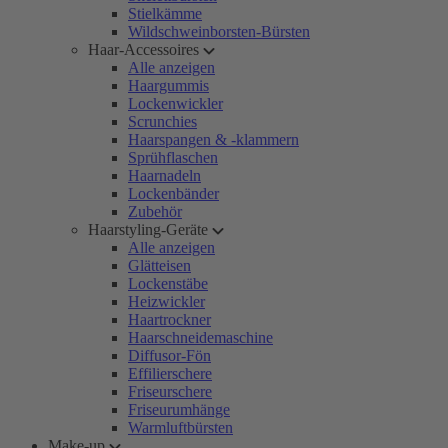
Stielkämme
Wildschweinborsten-Bürsten
Haar-Accessoires
Alle anzeigen
Haargummis
Lockenwickler
Scrunchies
Haarspangen & -klammern
Sprühflaschen
Haarnadeln
Lockenbänder
Zubehör
Haarstyling-Geräte
Alle anzeigen
Glätteisen
Lockenstäbe
Heizwickler
Haartrockner
Haarschneidemaschine
Diffusor-Fön
Effilierschere
Friseurschere
Friseurumhänge
Warmluftbürsten
Make-up