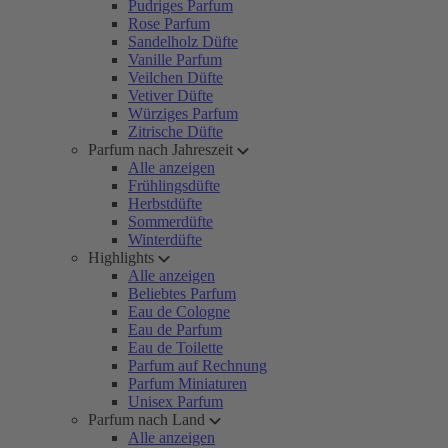
Pudriges Parfum
Rose Parfum
Sandelholz Düfte
Vanille Parfum
Veilchen Düfte
Vetiver Düfte
Würziges Parfum
Zitrische Düfte
Parfum nach Jahreszeit
Alle anzeigen
Frühlingsdüfte
Herbstdüfte
Sommerdüfte
Winterdüfte
Highlights
Alle anzeigen
Beliebtes Parfum
Eau de Cologne
Eau de Parfum
Eau de Toilette
Parfum auf Rechnung
Parfum Miniaturen
Unisex Parfum
Parfum nach Land
Alle anzeigen