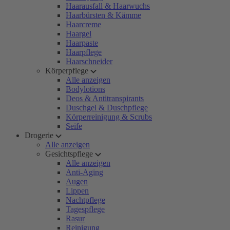
Haarausfall & Haarwuchs
Haarbürsten & Kämme
Haarcreme
Haargel
Haarpaste
Haarpflege
Haarschneider
Körperpflege
Alle anzeigen
Bodylotions
Deos & Antitranspirants
Duschgel & Duschpflege
Körperreinigung & Scrubs
Seife
Drogerie
Alle anzeigen
Gesichtspflege
Alle anzeigen
Anti-Aging
Augen
Lippen
Nachtpflege
Tagespflege
Rasur
Reinigung