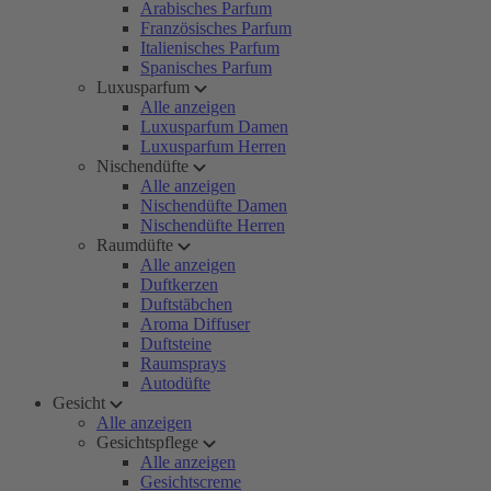
Arabisches Parfum
Französisches Parfum
Italienisches Parfum
Spanisches Parfum
Luxusparfum
Alle anzeigen
Luxusparfum Damen
Luxusparfum Herren
Nischendüfte
Alle anzeigen
Nischendüfte Damen
Nischendüfte Herren
Raumdüfte
Alle anzeigen
Duftkerzen
Duftstäbchen
Aroma Diffuser
Duftsteine
Raumsprays
Autodüfte
Gesicht
Alle anzeigen
Gesichtspflege
Alle anzeigen
Gesichtscreme