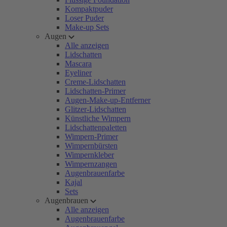
Kompaktpuder
Loser Puder
Make-up Sets
Augen
Alle anzeigen
Lidschatten
Mascara
Eyeliner
Creme-Lidschatten
Lidschatten-Primer
Augen-Make-up-Entferner
Glitzer-Lidschatten
Künstliche Wimpern
Lidschattenpaletten
Wimpern-Primer
Wimpernbürsten
Wimpernkleber
Wimpernzangen
Augenbrauenfarbe
Kajal
Sets
Augenbrauen
Alle anzeigen
Augenbrauenfarbe