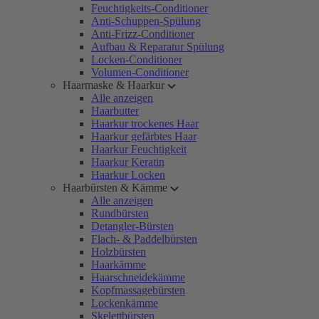
Feuchtigkeits-Conditioner
Anti-Schuppen-Spülung
Anti-Frizz-Conditioner
Aufbau & Reparatur Spülung
Locken-Conditioner
Volumen-Conditioner
Haarmaske & Haarkur
Alle anzeigen
Haarbutter
Haarkur trockenes Haar
Haarkur gefärbtes Haar
Haarkur Feuchtigkeit
Haarkur Keratin
Haarkur Locken
Haarbürsten & Kämme
Alle anzeigen
Rundbürsten
Detangler-Bürsten
Flach- & Paddelbürsten
Holzbürsten
Haarkämme
Haarschneidekämme
Kopfmassagebürsten
Lockenkämme
Skelettbürsten