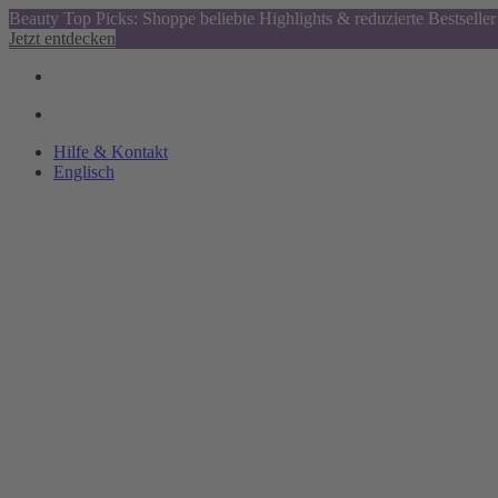
Beauty Top Picks: Shoppe beliebte Highlights & reduzierte Bestseller
Jetzt entdecken
Hilfe & Kontakt
Englisch