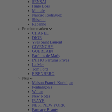
SENSAI
Hugo Boss
Montale
Narciso Rodriguez
Shiseido
Rabanne
Premiummarken
CHANEL
DIOR
Yves Saint Laurent
GIVENCHY
GUERLAIN
Parfums de Marly
INITIO Parfums Privés
La Mer
Tom Ford
EISENBERG
Neu
Maison Francis Kurkdjian
Penhaligon's
Widian
New Notes
IRÄYE
NEST NEW YORK
Farmacy Beauty