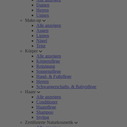
Damen
Herren
Unisex
Make-up
Alle anzeigen
Augen
Lippen
Nägel
Teint
Körper
Alle anzeigen
Körperpflege
Reinigung
Sonnenpflege
Hand- & Fußpflege
Herren
Schwangerschafts- & Babypflege
Haare
Alle anzeigen
Conditioner
Haarpflege
Shampoo
Styling
Zertifizierte Naturkosmetik