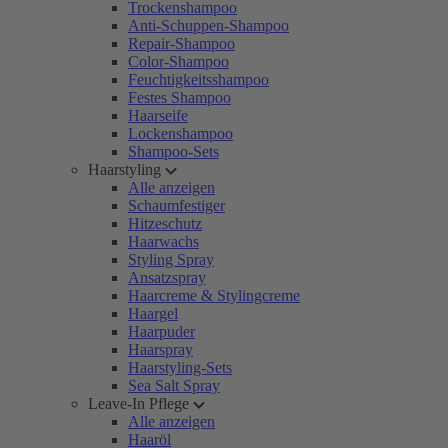
Trockenshampoo
Anti-Schuppen-Shampoo
Repair-Shampoo
Color-Shampoo
Feuchtigkeitsshampoo
Festes Shampoo
Haarseife
Lockenshampoo
Shampoo-Sets
Haarstyling
Alle anzeigen
Schaumfestiger
Hitzeschutz
Haarwachs
Styling Spray
Ansatzspray
Haarcreme & Stylingcreme
Haargel
Haarpuder
Haarspray
Haarstyling-Sets
Sea Salt Spray
Leave-In Pflege
Alle anzeigen
Haaröl