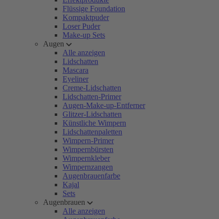
Flüssige Foundation
Kompaktpuder
Loser Puder
Make-up Sets
Augen
Alle anzeigen
Lidschatten
Mascara
Eyeliner
Creme-Lidschatten
Lidschatten-Primer
Augen-Make-up-Entferner
Glitzer-Lidschatten
Künstliche Wimpern
Lidschattenpaletten
Wimpern-Primer
Wimpernbürsten
Wimpernkleber
Wimpernzangen
Augenbrauenfarbe
Kajal
Sets
Augenbrauen
Alle anzeigen