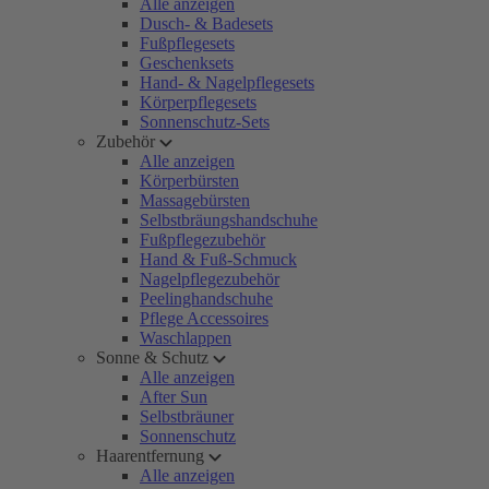
Alle anzeigen
Dusch- & Badesets
Fußpflegesets
Geschenksets
Hand- & Nagelpflegesets
Körperpflegesets
Sonnenschutz-Sets
Zubehör
Alle anzeigen
Körperbürsten
Massagebürsten
Selbstbräungshandschuhe
Fußpflegezubehör
Hand & Fuß-Schmuck
Nagelpflegezubehör
Peelinghandschuhe
Pflege Accessoires
Waschlappen
Sonne & Schutz
Alle anzeigen
After Sun
Selbstbräuner
Sonnenschutz
Haarentfernung
Alle anzeigen