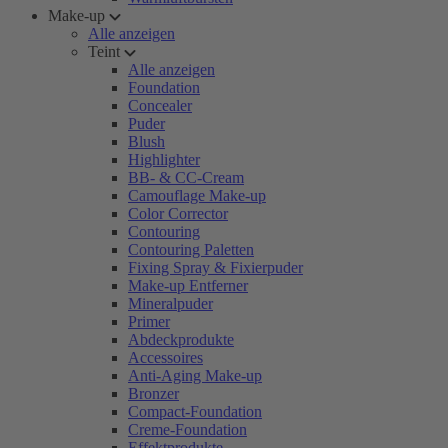
Make-up
Alle anzeigen
Teint
Alle anzeigen
Foundation
Concealer
Puder
Blush
Highlighter
BB- & CC-Cream
Camouflage Make-up
Color Corrector
Contouring
Contouring Paletten
Fixing Spray & Fixierpuder
Make-up Entferner
Mineralpuder
Primer
Abdeckprodukte
Accessoires
Anti-Aging Make-up
Bronzer
Compact-Foundation
Creme-Foundation
Effektprodukte