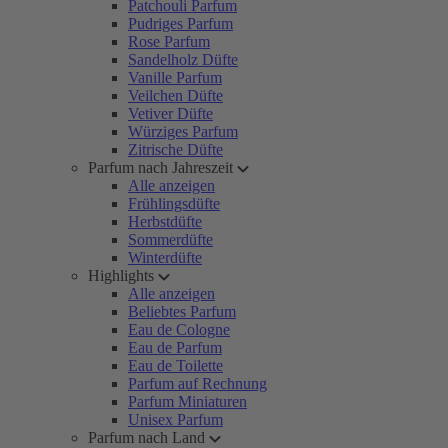
Patchouli Parfum
Pudriges Parfum
Rose Parfum
Sandelholz Düfte
Vanille Parfum
Veilchen Düfte
Vetiver Düfte
Würziges Parfum
Zitrische Düfte
Parfum nach Jahreszeit
Alle anzeigen
Frühlingsdüfte
Herbstdüfte
Sommerdüfte
Winterdüfte
Highlights
Alle anzeigen
Beliebtes Parfum
Eau de Cologne
Eau de Parfum
Eau de Toilette
Parfum auf Rechnung
Parfum Miniaturen
Unisex Parfum
Parfum nach Land