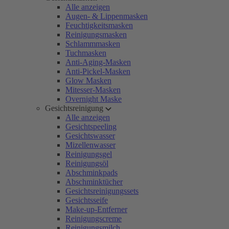
Alle anzeigen
Augen- & Lippenmasken
Feuchtigkeitsmasken
Reinigungsmasken
Schlammmasken
Tuchmasken
Anti-Aging-Masken
Anti-Pickel-Masken
Glow Masken
Mitesser-Masken
Overnight Maske
Gesichtsreinigung
Alle anzeigen
Gesichtspeeling
Gesichtswasser
Mizellenwasser
Reinigungsgel
Reinigungsöl
Abschminkpads
Abschminktücher
Gesichtsreinigungssets
Gesichtsseife
Make-up-Entferner
Reinigungscreme
Reinigungsmilch