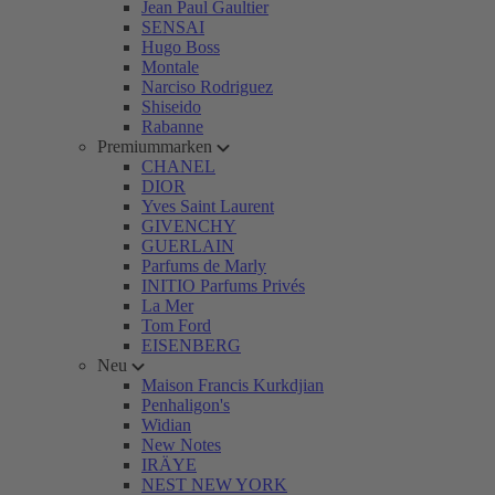
Jean Paul Gaultier
SENSAI
Hugo Boss
Montale
Narciso Rodriguez
Shiseido
Rabanne
Premiummarken
CHANEL
DIOR
Yves Saint Laurent
GIVENCHY
GUERLAIN
Parfums de Marly
INITIO Parfums Privés
La Mer
Tom Ford
EISENBERG
Neu
Maison Francis Kurkdjian
Penhaligon's
Widian
New Notes
IRÄYE
NEST NEW YORK