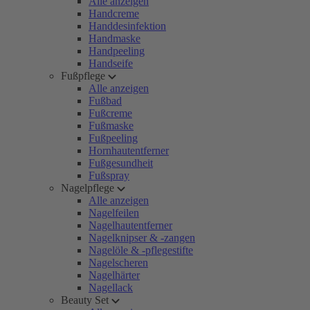
Alle anzeigen
Handcreme
Handdesinfektion
Handmaske
Handpeeling
Handseife
Fußpflege
Alle anzeigen
Fußbad
Fußcreme
Fußmaske
Fußpeeling
Hornhautentferner
Fußgesundheit
Fußspray
Nagelpflege
Alle anzeigen
Nagelfeilen
Nagelhautentferner
Nagelknipser & -zangen
Nagelöle & -pflegestifte
Nagelscheren
Nagelhärter
Nagellack
Beauty Set