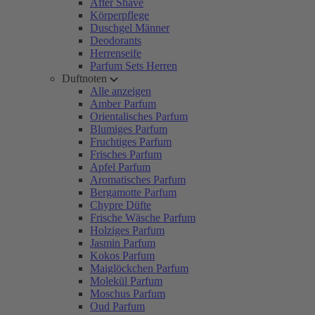
After Shave
Körperpflege
Duschgel Männer
Deodorants
Herrenseife
Parfum Sets Herren
Duftnoten
Alle anzeigen
Amber Parfum
Orientalisches Parfum
Blumiges Parfum
Fruchtiges Parfum
Frisches Parfum
Apfel Parfum
Aromatisches Parfum
Bergamotte Parfum
Chypre Düfte
Frische Wäsche Parfum
Holziges Parfum
Jasmin Parfum
Kokos Parfum
Maiglöckchen Parfum
Molekül Parfum
Moschus Parfum
Oud Parfum