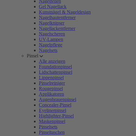
Nagelfeilen
Gel Nagellack
Kunstnägel & Nageldesign
Nagelhautentferner
Nagelknipser
Nagellackentferner
Nagelscheren
UV-Lampen
Nagelpflege
Nagelsets
Pinsel
Alle anzeigen
Foundationpinsel
Lidschattenpinsel
Lippenpinsel
Pinselreiniger
Rougepinsel
Applikatoren
Augenbrauenpinsel
Concealer-Pinsel
Eyelinerpinsel
Highlighter-Pinsel
Maskenpinsel
Pinselsets
Pinseltaschen