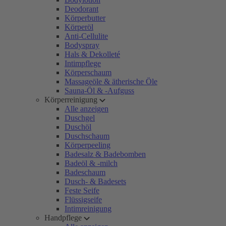
Deodorant
Körperbutter
Körperöl
Anti-Cellulite
Bodyspray
Hals & Dekolleté
Intimpflege
Körperschaum
Massageöle & ätherische Öle
Sauna-Öl & -Aufguss
Körperreinigung
Alle anzeigen
Duschgel
Duschöl
Duschschaum
Körperpeeling
Badesalz & Badebomben
Badeöl & -milch
Badeschaum
Dusch- & Badesets
Feste Seife
Flüssigseife
Intimreinigung
Handpflege