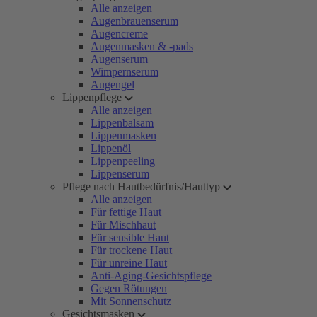
Alle anzeigen
Augenbrauenserum
Augencreme
Augenmasken & -pads
Augenserum
Wimpernserum
Augengel
Lippenpflege
Alle anzeigen
Lippenbalsam
Lippenmasken
Lippenöl
Lippenpeeling
Lippenserum
Pflege nach Hautbedürfnis/Hauttyp
Alle anzeigen
Für fettige Haut
Für Mischhaut
Für sensible Haut
Für trockene Haut
Für unreine Haut
Anti-Aging-Gesichtspflege
Gegen Rötungen
Mit Sonnenschutz
Gesichtsmasken