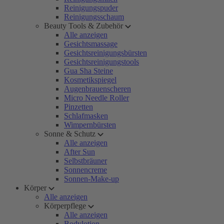
Reinigungspuder
Reinigungsschaum
Beauty Tools & Zubehör
Alle anzeigen
Gesichtsmassage
Gesichtsreinigungsbürsten
Gesichtsreinigungstools
Gua Sha Steine
Kosmetikspiegel
Augenbrauenscheren
Micro Needle Roller
Pinzetten
Schlafmasken
Wimpernbürsten
Sonne & Schutz
Alle anzeigen
After Sun
Selbstbräuner
Sonnencreme
Sonnen-Make-up
Körper
Alle anzeigen
Körperpflege
Alle anzeigen
Bodylotion