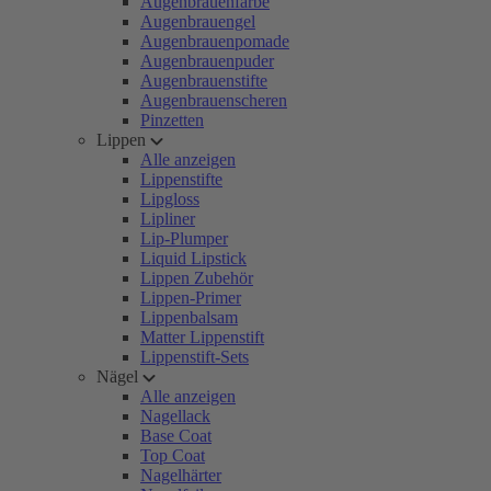
Augenbrauenfarbe
Augenbrauengel
Augenbrauenpomade
Augenbrauenpuder
Augenbrauenstifte
Augenbrauenscheren
Pinzetten
Lippen
Alle anzeigen
Lippenstifte
Lipgloss
Lipliner
Lip-Plumper
Liquid Lipstick
Lippen Zubehör
Lippen-Primer
Lippenbalsam
Matter Lippenstift
Lippenstift-Sets
Nägel
Alle anzeigen
Nagellack
Base Coat
Top Coat
Nagelhärter