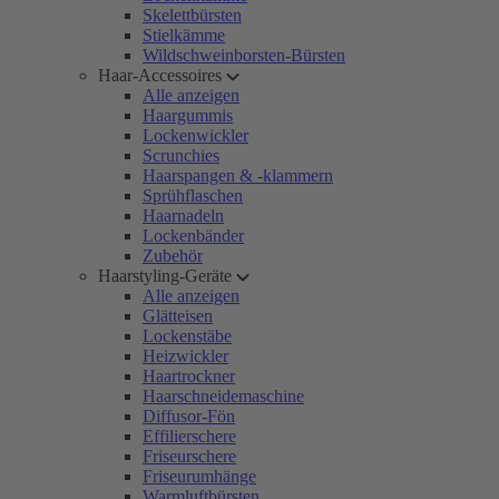
Skelettbürsten
Stielkämme
Wildschweinborsten-Bürsten
Haar-Accessoires
Alle anzeigen
Haargummis
Lockenwickler
Scrunchies
Haarspangen & -klammern
Sprühflaschen
Haarnadeln
Lockenbänder
Zubehör
Haarstyling-Geräte
Alle anzeigen
Glätteisen
Lockenstäbe
Heizwickler
Haartrockner
Haarschneidemaschine
Diffusor-Fön
Effilierschere
Friseurschere
Friseurumhänge
Warmluftbürsten