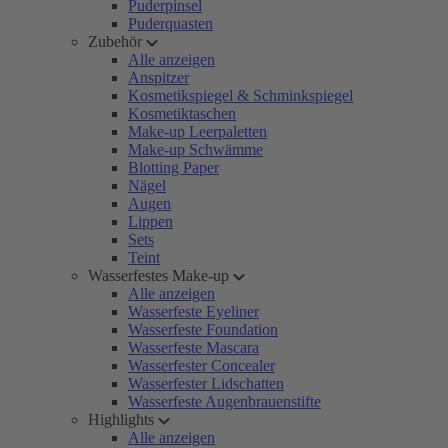
Puderpinsel
Puderquasten
Zubehör
Alle anzeigen
Anspitzer
Kosmetikspiegel & Schminkspiegel
Kosmetiktaschen
Make-up Leerpaletten
Make-up Schwämme
Blotting Paper
Nägel
Augen
Lippen
Sets
Teint
Wasserfestes Make-up
Alle anzeigen
Wasserfeste Eyeliner
Wasserfeste Foundation
Wasserfeste Mascara
Wasserfester Concealer
Wasserfester Lidschatten
Wasserfeste Augenbrauenstifte
Highlights
Alle anzeigen