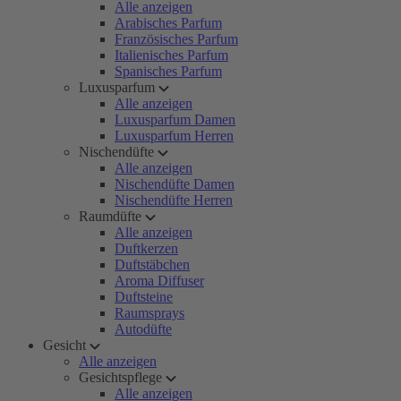
Alle anzeigen
Arabisches Parfum
Französisches Parfum
Italienisches Parfum
Spanisches Parfum
Luxusparfum
Alle anzeigen
Luxusparfum Damen
Luxusparfum Herren
Nischendüfte
Alle anzeigen
Nischendüfte Damen
Nischendüfte Herren
Raumdüfte
Alle anzeigen
Duftkerzen
Duftstäbchen
Aroma Diffuser
Duftsteine
Raumsprays
Autodüfte
Gesicht
Alle anzeigen
Gesichtspflege
Alle anzeigen