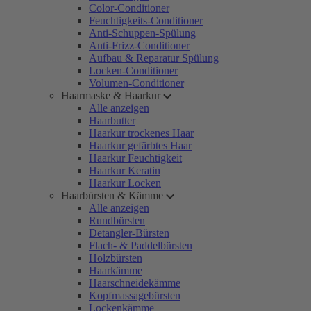
Color-Conditioner
Feuchtigkeits-Conditioner
Anti-Schuppen-Spülung
Anti-Frizz-Conditioner
Aufbau & Reparatur Spülung
Locken-Conditioner
Volumen-Conditioner
Haarmaske & Haarkur
Alle anzeigen
Haarbutter
Haarkur trockenes Haar
Haarkur gefärbtes Haar
Haarkur Feuchtigkeit
Haarkur Keratin
Haarkur Locken
Haarbürsten & Kämme
Alle anzeigen
Rundbürsten
Detangler-Bürsten
Flach- & Paddelbürsten
Holzbürsten
Haarkämme
Haarschneidekämme
Kopfmassagebürsten
Lockenkämme