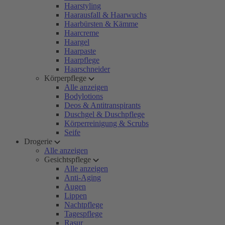
Haarstyling
Haarausfall & Haarwuchs
Haarbürsten & Kämme
Haarcreme
Haargel
Haarpaste
Haarpflege
Haarschneider
Körperpflege
Alle anzeigen
Bodylotions
Deos & Antitranspirants
Duschgel & Duschpflege
Körperreinigung & Scrubs
Seife
Drogerie
Alle anzeigen
Gesichtspflege
Alle anzeigen
Anti-Aging
Augen
Lippen
Nachtpflege
Tagespflege
Rasur