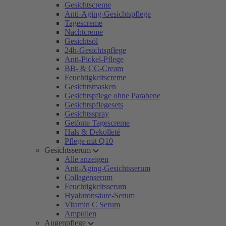
Gesichtscreme
Anti-Aging-Gesichtspflege
Tagescreme
Nachtcreme
Gesichtsöl
24h-Gesichtspflege
Anti-Pickel-Pflege
BB- & CC-Cream
Feuchtigkeitscreme
Gesichtsmasken
Gesichtspflege ohne Parabene
Gesichtspflegesets
Gesichtsspray
Getönte Tagescreme
Hals & Dekolleté
Pflege mit Q10
Gesichtsserum
Alle anzeigen
Anti-Aging-Gesichtsserum
Collagenserum
Feuchtigkeitsserum
Hyaluronsäure-Serum
Vitamin C Serum
Ampullen
Augenpflege