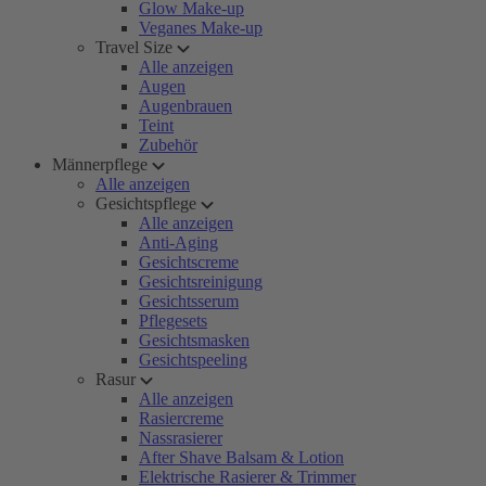
Glow Make-up
Veganes Make-up
Travel Size
Alle anzeigen
Augen
Augenbrauen
Teint
Zubehör
Männerpflege
Alle anzeigen
Gesichtspflege
Alle anzeigen
Anti-Aging
Gesichtscreme
Gesichtsreinigung
Gesichtsserum
Pflegesets
Gesichtsmasken
Gesichtspeeling
Rasur
Alle anzeigen
Rasiercreme
Nassrasierer
After Shave Balsam & Lotion
Elektrische Rasierer & Trimmer