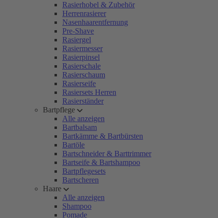
Rasierhobel & Zubehör
Herrenrasierer
Nasenhaarentfernung
Pre-Shave
Rasiergel
Rasiermesser
Rasierpinsel
Rasierschale
Rasierschaum
Rasierseife
Rasiersets Herren
Rasierständer
Bartpflege
Alle anzeigen
Bartbalsam
Bartkämme & Bartbürsten
Bartöle
Bartschneider & Barttrimmer
Bartseife & Bartshampoo
Bartpflegesets
Bartscheren
Haare
Alle anzeigen
Shampoo
Pomade