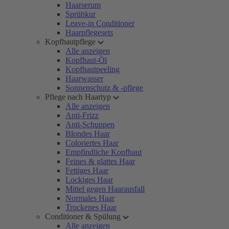
Haarserum
Sprühkur
Leave-in Conditioner
Haarpflegesets
Kopfhautpflege
Alle anzeigen
Kopfhaut-Öl
Kopfhautpeeling
Haarwasser
Sonnenschutz & -pflege
Pflege nach Haartyp
Alle anzeigen
Anti-Frizz
Anti-Schuppen
Blondes Haar
Coloriertes Haar
Empfindliche Kopfhaut
Feines & glattes Haar
Fettiges Haar
Lockiges Haar
Mittel gegen Haarausfall
Normales Haar
Trockenes Haar
Conditioner & Spülung
Alle anzeigen