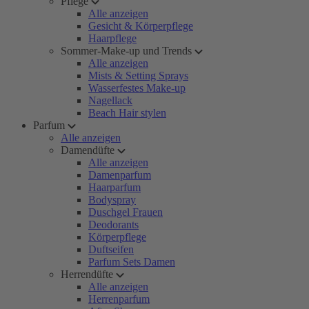
Pflege
Alle anzeigen
Gesicht & Körperpflege
Haarpflege
Sommer-Make-up und Trends
Alle anzeigen
Mists & Setting Sprays
Wasserfestes Make-up
Nagellack
Beach Hair stylen
Parfum
Alle anzeigen
Damendüfte
Alle anzeigen
Damenparfum
Haarparfum
Bodyspray
Duschgel Frauen
Deodorants
Körperpflege
Duftseifen
Parfum Sets Damen
Herrendüfte
Alle anzeigen
Herrenparfum