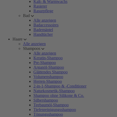
Kalt- & Warmwachs
Rasierer
Rasurpflege
Bad
Alle anzeigen
Badaccessoires
Bademäntel
Handtücher
Haare
Alle anzeigen
Shampoos
Alle anzeigen
Keratin-Shampoo
Pre-Shampoo
Arganöl-Shampoo
Glättendes Shampoo
Volumenshampoo
Herren-Shampoo
2-in-1-Shampoo & -Conditioner
Naturkosmetik-Shampoo
Shampoo ohne Silikone & Co.
Silbershampoo
Teebaumöl-Shampoo
Tiefenreinigungsshampoo
Tönungsshampoo