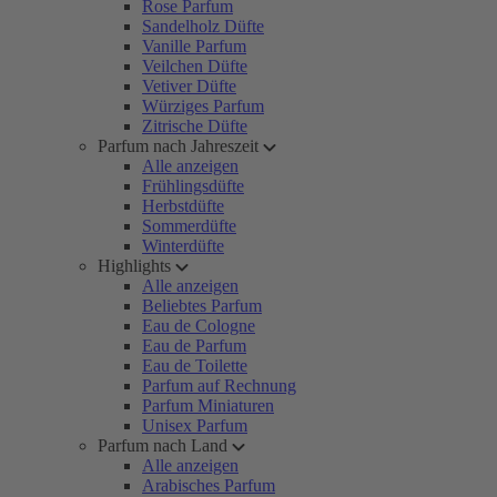
Rose Parfum
Sandelholz Düfte
Vanille Parfum
Veilchen Düfte
Vetiver Düfte
Würziges Parfum
Zitrische Düfte
Parfum nach Jahreszeit
Alle anzeigen
Frühlingsdüfte
Herbstdüfte
Sommerdüfte
Winterdüfte
Highlights
Alle anzeigen
Beliebtes Parfum
Eau de Cologne
Eau de Parfum
Eau de Toilette
Parfum auf Rechnung
Parfum Miniaturen
Unisex Parfum
Parfum nach Land
Alle anzeigen
Arabisches Parfum