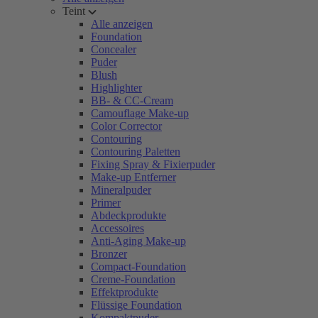
Teint
Alle anzeigen
Foundation
Concealer
Puder
Blush
Highlighter
BB- & CC-Cream
Camouflage Make-up
Color Corrector
Contouring
Contouring Paletten
Fixing Spray & Fixierpuder
Make-up Entferner
Mineralpuder
Primer
Abdeckprodukte
Accessoires
Anti-Aging Make-up
Bronzer
Compact-Foundation
Creme-Foundation
Effektprodukte
Flüssige Foundation
Kompaktpuder