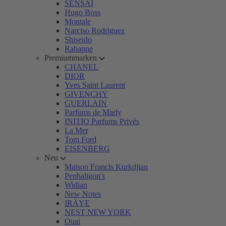
SENSAI
Hugo Boss
Montale
Narciso Rodriguez
Shiseido
Rabanne
Premiummarken
CHANEL
DIOR
Yves Saint Laurent
GIVENCHY
GUERLAIN
Parfums de Marly
INITIO Parfums Privés
La Mer
Tom Ford
EISENBERG
Neu
Maison Francis Kurkdjian
Penhaligon's
Widian
New Notes
IRÄYE
NEST NEW YORK
Ouai