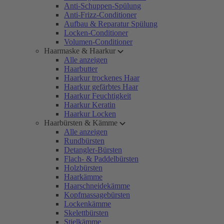
Anti-Schuppen-Spülung
Anti-Frizz-Conditioner
Aufbau & Reparatur Spülung
Locken-Conditioner
Volumen-Conditioner
Haarmaske & Haarkur
Alle anzeigen
Haarbutter
Haarkur trockenes Haar
Haarkur gefärbtes Haar
Haarkur Feuchtigkeit
Haarkur Keratin
Haarkur Locken
Haarbürsten & Kämme
Alle anzeigen
Rundbürsten
Detangler-Bürsten
Flach- & Paddelbürsten
Holzbürsten
Haarkämme
Haarschneidekämme
Kopfmassagebürsten
Lockenkämme
Skelettbürsten
Stielkämme