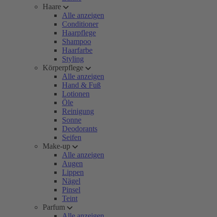
Haare
Alle anzeigen
Conditioner
Haarpflege
Shampoo
Haarfarbe
Styling
Körperpflege
Alle anzeigen
Hand & Fuß
Lotionen
Öle
Reinigung
Sonne
Deodorants
Seifen
Make-up
Alle anzeigen
Augen
Lippen
Nägel
Pinsel
Teint
Parfum
Alle anzeigen