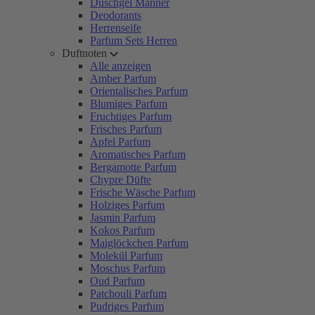
Duschgel Männer
Deodorants
Herrenseife
Parfum Sets Herren
Duftnoten
Alle anzeigen
Amber Parfum
Orientalisches Parfum
Blumiges Parfum
Fruchtiges Parfum
Frisches Parfum
Apfel Parfum
Aromatisches Parfum
Bergamotte Parfum
Chypre Düfte
Frische Wäsche Parfum
Holziges Parfum
Jasmin Parfum
Kokos Parfum
Maiglöckchen Parfum
Molekül Parfum
Moschus Parfum
Oud Parfum
Patchouli Parfum
Pudriges Parfum