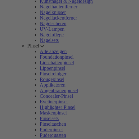
Kunstnägel & Nageldesign
Nagelhautentferner
Nagelknipser
Nagellackentferner
Nagelscheren
UV-Lampen
Nagelpflege
Nagelsets
Pinsel
Alle anzeigen
Foundationpinsel
Lidschattenpinsel
Lippenpinsel
Pinselreiniger
Rougepinsel
Applikatoren
Augenbrauenpinsel
Concealer-Pinsel
Eyelinerpinsel
Highlighter-Pinsel
Maskenpinsel
Pinselsets
Pinseltaschen
Puderpinsel
Puderquasten