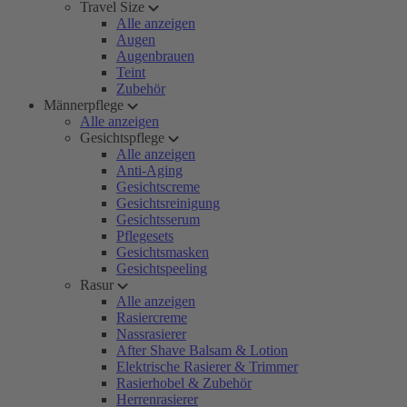
Travel Size
Alle anzeigen
Augen
Augenbrauen
Teint
Zubehör
Männerpflege
Alle anzeigen
Gesichtspflege
Alle anzeigen
Anti-Aging
Gesichtscreme
Gesichtsreinigung
Gesichtsserum
Pflegesets
Gesichtsmasken
Gesichtspeeling
Rasur
Alle anzeigen
Rasiercreme
Nassrasierer
After Shave Balsam & Lotion
Elektrische Rasierer & Trimmer
Rasierhobel & Zubehör
Herrenrasierer