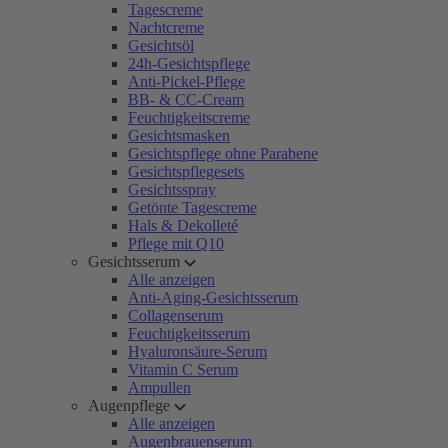
Tagescreme
Nachtcreme
Gesichtsöl
24h-Gesichtspflege
Anti-Pickel-Pflege
BB- & CC-Cream
Feuchtigkeitscreme
Gesichtsmasken
Gesichtspflege ohne Parabene
Gesichtspflegesets
Gesichtsspray
Getönte Tagescreme
Hals & Dekolleté
Pflege mit Q10
Gesichtsserum
Alle anzeigen
Anti-Aging-Gesichtsserum
Collagenserum
Feuchtigkeitsserum
Hyaluronsäure-Serum
Vitamin C Serum
Ampullen
Augenpflege
Alle anzeigen
Augenbrauenserum