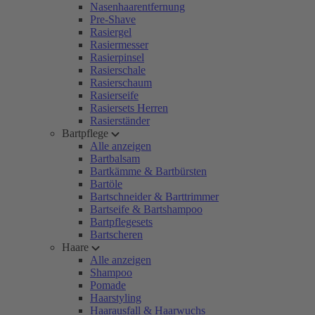
Nasenhaarentfernung
Pre-Shave
Rasiergel
Rasiermesser
Rasierpinsel
Rasierschale
Rasierschaum
Rasierseife
Rasiersets Herren
Rasierständer
Bartpflege
Alle anzeigen
Bartbalsam
Bartkämme & Bartbürsten
Bartöle
Bartschneider & Barttrimmer
Bartseife & Bartshampoo
Bartpflegesets
Bartscheren
Haare
Alle anzeigen
Shampoo
Pomade
Haarstyling
Haarausfall & Haarwuchs