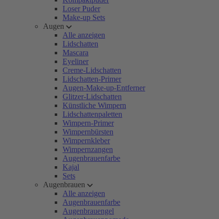
Loser Puder
Make-up Sets
Augen
Alle anzeigen
Lidschatten
Mascara
Eyeliner
Creme-Lidschatten
Lidschatten-Primer
Augen-Make-up-Entferner
Glitzer-Lidschatten
Künstliche Wimpern
Lidschattenpaletten
Wimpern-Primer
Wimpernbürsten
Wimpernkleber
Wimpernzangen
Augenbrauenfarbe
Kajal
Sets
Augenbrauen
Alle anzeigen
Augenbrauenfarbe
Augenbrauengel