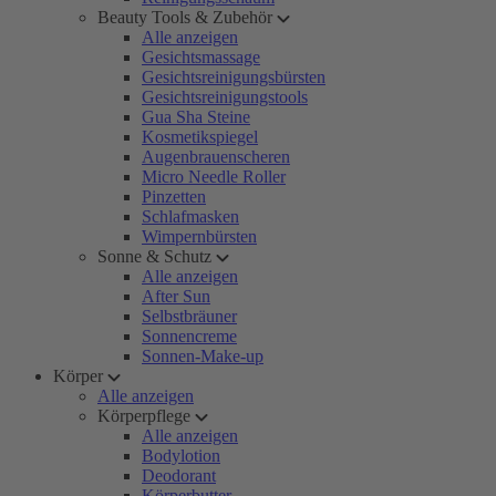
Beauty Tools & Zubehör
Alle anzeigen
Gesichtsmassage
Gesichtsreinigungsbürsten
Gesichtsreinigungstools
Gua Sha Steine
Kosmetikspiegel
Augenbrauenscheren
Micro Needle Roller
Pinzetten
Schlafmasken
Wimpernbürsten
Sonne & Schutz
Alle anzeigen
After Sun
Selbstbräuner
Sonnencreme
Sonnen-Make-up
Körper
Alle anzeigen
Körperpflege
Alle anzeigen
Bodylotion
Deodorant
Körperbutter