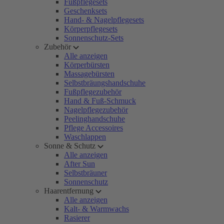
Fußpflegesets
Geschenksets
Hand- & Nagelpflegesets
Körperpflegesets
Sonnenschutz-Sets
Zubehör
Alle anzeigen
Körperbürsten
Massagebürsten
Selbstbräungshandschuhe
Fußpflegezubehör
Hand & Fuß-Schmuck
Nagelpflegezubehör
Peelinghandschuhe
Pflege Accessoires
Waschlappen
Sonne & Schutz
Alle anzeigen
After Sun
Selbstbräuner
Sonnenschutz
Haarentfernung
Alle anzeigen
Kalt- & Warmwachs
Rasierer