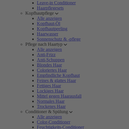
Leave-in Conditioner
Haarpflegesets
Kopfhautpflege
Alle anzeigen
Kopfhaut-Öl
Kopfhautpeeling
Haarwasser
Sonnenschutz & -pflege
Pflege nach Haartyp
Alle anzeigen
Anti-Frizz
Anti-Schuppen
Blondes Haar
Coloriertes Haar
Empfindliche Kopfhaut
Feines & glattes Haar
Fettiges Haar
Lockiges Haar
Mittel gegen Haarausfall
Normales Haar
Trockenes Haar
Conditioner & Spülung
Alle anzeigen
Color-Conditioner
Feuchtigkeits-Conditioner