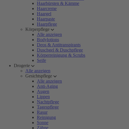
Haarbürsten & Kämme
Haarcreme
Haargel
Haarpaste
Haarpflege
Körperpflege
Alle anzeigen
Bodylotions
Deos & Antitranspirants
Duschgel & Duschpflege
Körperreinigung & Scrubs
Seife
Drogerie
Alle anzeigen
Gesichtspflege
Alle anzeigen
Anti-Aging
Augen
Lippen
Nachtpflege
Tagespflege
Rasur
Reinigung
Sonne
Zähne