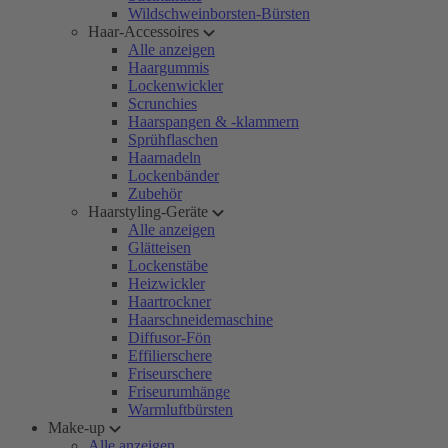
Wildschweinborsten-Bürsten
Haar-Accessoires
Alle anzeigen
Haargummis
Lockenwickler
Scrunchies
Haarspangen & -klammern
Sprühflaschen
Haarnadeln
Lockenbänder
Zubehör
Haarstyling-Geräte
Alle anzeigen
Glätteisen
Lockenstäbe
Heizwickler
Haartrockner
Haarschneidemaschine
Diffusor-Fön
Effilierschere
Friseurschere
Friseurumhänge
Warmluftbürsten
Make-up
Alle anzeigen