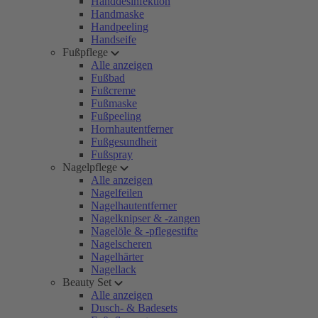
Handdesinfektion
Handmaske
Handpeeling
Handseife
Fußpflege
Alle anzeigen
Fußbad
Fußcreme
Fußmaske
Fußpeeling
Hornhautentferner
Fußgesundheit
Fußspray
Nagelpflege
Alle anzeigen
Nagelfeilen
Nagelhautentferner
Nagelknipser & -zangen
Nagelöle & -pflegestifte
Nagelscheren
Nagelhärter
Nagellack
Beauty Set
Alle anzeigen
Dusch- & Badesets