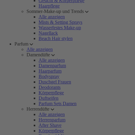
Gesicht & Körperpflege
Haarpflege
Sommer-Make-up und Trends
Alle anzeigen
Mists & Setting Sprays
Wasserfestes Make-up
Nagellack
Beach Hair stylen
Parfum
Alle anzeigen
Damendüfte
Alle anzeigen
Damenparfum
Haarparfum
Bodyspray
Duschgel Frauen
Deodorants
Körperpflege
Duftseifen
Parfum Sets Damen
Herrendüfte
Alle anzeigen
Herrenparfum
After Shave
Körperpflege