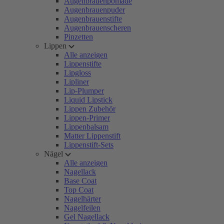
Augenbrauenpomade
Augenbrauenpuder
Augenbrauenstifte
Augenbrauenscheren
Pinzetten
Lippen
Alle anzeigen
Lippenstifte
Lipgloss
Lipliner
Lip-Plumper
Liquid Lipstick
Lippen Zubehör
Lippen-Primer
Lippenbalsam
Matter Lippenstift
Lippenstift-Sets
Nägel
Alle anzeigen
Nagellack
Base Coat
Top Coat
Nagelhärter
Nagelfeilen
Gel Nagellack