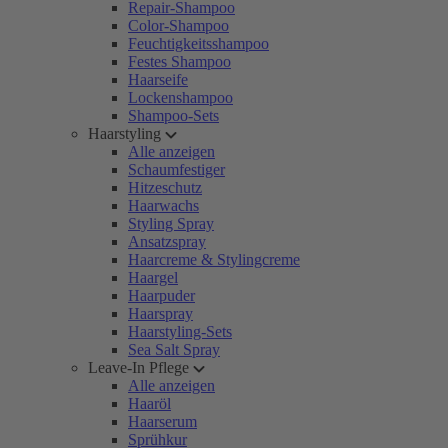
Repair-Shampoo
Color-Shampoo
Feuchtigkeitsshampoo
Festes Shampoo
Haarseife
Lockenshampoo
Shampoo-Sets
Haarstyling
Alle anzeigen
Schaumfestiger
Hitzeschutz
Haarwachs
Styling Spray
Ansatzspray
Haarcreme & Stylingcreme
Haargel
Haarpuder
Haarspray
Haarstyling-Sets
Sea Salt Spray
Leave-In Pflege
Alle anzeigen
Haaröl
Haarserum
Sprühkur