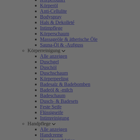
Körperöl
Anti-Cellulite
Bodyspray
Hals & Dekolleté
Intimpflege
Körperschaum
Massageöle & ätherische Öle
Sauna-Öl & -Aufguss
Körperreinigung
Alle anzeigen
Duschgel
Duschöl
Duschschaum
Körperpeeling
Badesalz & Badebomben
Badeöl & -milch
Badeschaum
Dusch- & Badesets
Feste Seife
Flüssigseife
Intimreinigung
Handpflege
Alle anzeigen
Handcreme