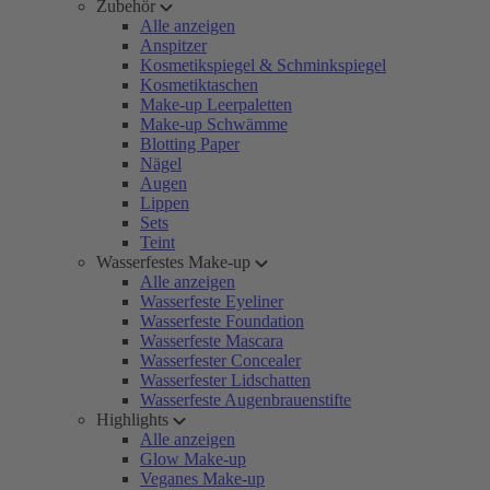
Zubehör
Alle anzeigen
Anspitzer
Kosmetikspiegel & Schminkspiegel
Kosmetiktaschen
Make-up Leerpaletten
Make-up Schwämme
Blotting Paper
Nägel
Augen
Lippen
Sets
Teint
Wasserfestes Make-up
Alle anzeigen
Wasserfeste Eyeliner
Wasserfeste Foundation
Wasserfeste Mascara
Wasserfester Concealer
Wasserfester Lidschatten
Wasserfeste Augenbrauenstifte
Highlights
Alle anzeigen
Glow Make-up
Veganes Make-up