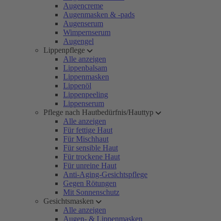
Augencreme
Augenmasken & -pads
Augenserum
Wimpernserum
Augengel
Lippenpflege
Alle anzeigen
Lippenbalsam
Lippenmasken
Lippenöl
Lippenpeeling
Lippenserum
Pflege nach Hautbedürfnis/Hauttyp
Alle anzeigen
Für fettige Haut
Für Mischhaut
Für sensible Haut
Für trockene Haut
Für unreine Haut
Anti-Aging-Gesichtspflege
Gegen Rötungen
Mit Sonnenschutz
Gesichtsmasken
Alle anzeigen
Augen- & Lippenmasken