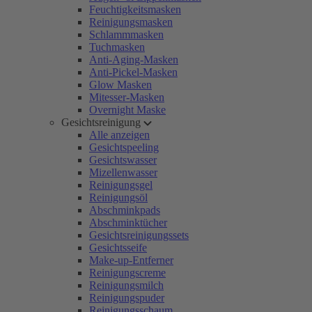
Feuchtigkeitsmasken
Reinigungsmasken
Schlammmasken
Tuchmasken
Anti-Aging-Masken
Anti-Pickel-Masken
Glow Masken
Mitesser-Masken
Overnight Maske
Gesichtsreinigung
Alle anzeigen
Gesichtspeeling
Gesichtswasser
Mizellenwasser
Reinigungsgel
Reinigungsöl
Abschminkpads
Abschminktücher
Gesichtsreinigungssets
Gesichtsseife
Make-up-Entferner
Reinigungscreme
Reinigungsmilch
Reinigungspuder
Reinigungsschaum