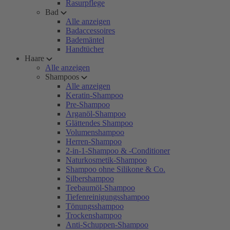
Rasurpflege
Bad
Alle anzeigen
Badaccessoires
Bademäntel
Handtücher
Haare
Alle anzeigen
Shampoos
Alle anzeigen
Keratin-Shampoo
Pre-Shampoo
Arganöl-Shampoo
Glättendes Shampoo
Volumenshampoo
Herren-Shampoo
2-in-1-Shampoo & -Conditioner
Naturkosmetik-Shampoo
Shampoo ohne Silikone & Co.
Silbershampoo
Teebaumöl-Shampoo
Tiefenreinigungsshampoo
Tönungsshampoo
Trockenshampoo
Anti-Schuppen-Shampoo