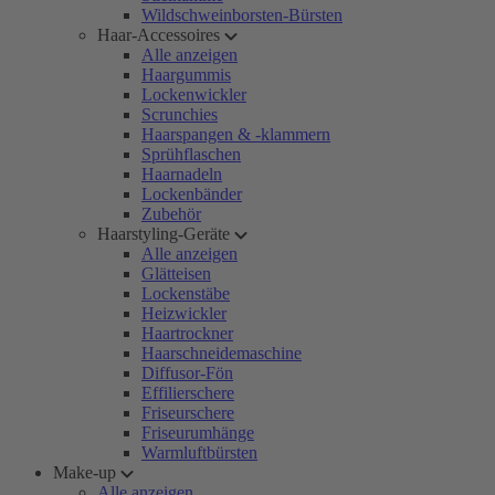
Wildschweinborsten-Bürsten
Haar-Accessoires
Alle anzeigen
Haargummis
Lockenwickler
Scrunchies
Haarspangen & -klammern
Sprühflaschen
Haarnadeln
Lockenbänder
Zubehör
Haarstyling-Geräte
Alle anzeigen
Glätteisen
Lockenstäbe
Heizwickler
Haartrockner
Haarschneidemaschine
Diffusor-Fön
Effilierschere
Friseurschere
Friseurumhänge
Warmluftbürsten
Make-up
Alle anzeigen