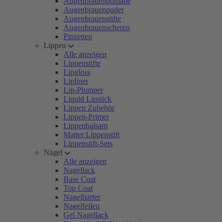
Augenbrauenpomade
Augenbrauenpuder
Augenbrauenstifte
Augenbrauenscheren
Pinzetten
Lippen
Alle anzeigen
Lippenstifte
Lipgloss
Lipliner
Lip-Plumper
Liquid Lipstick
Lippen Zubehör
Lippen-Primer
Lippenbalsam
Matter Lippenstift
Lippenstift-Sets
Nägel
Alle anzeigen
Nagellack
Base Coat
Top Coat
Nagelhärter
Nagelfeilen
Gel Nagellack