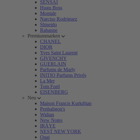
SENSAI
Hugo Boss
Montale
Narciso Rodriguez
Shiseido
Rabanne
Premiummarken
CHANEL
DIOR
Yves Saint Laurent
GIVENCHY
GUERLAIN
Parfums de Marly
INITIO Parfums Privés
La Mer
Tom Ford
EISENBERG
Neu
Maison Francis Kurkdjian
Penhaligon's
Widian
New Notes
IRÄYE
NEST NEW YORK
Ouai