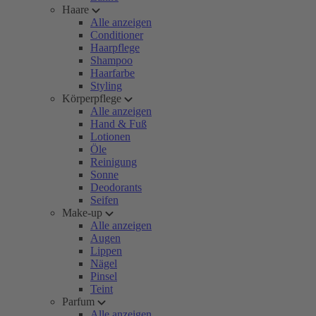
Haare
Alle anzeigen
Conditioner
Haarpflege
Shampoo
Haarfarbe
Styling
Körperpflege
Alle anzeigen
Hand & Fuß
Lotionen
Öle
Reinigung
Sonne
Deodorants
Seifen
Make-up
Alle anzeigen
Augen
Lippen
Nägel
Pinsel
Teint
Parfum
Alle anzeigen