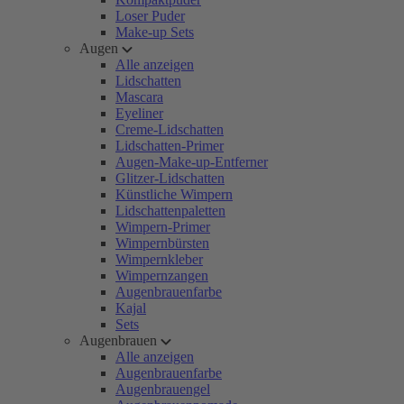
Loser Puder
Make-up Sets
Augen
Alle anzeigen
Lidschatten
Mascara
Eyeliner
Creme-Lidschatten
Lidschatten-Primer
Augen-Make-up-Entferner
Glitzer-Lidschatten
Künstliche Wimpern
Lidschattenpaletten
Wimpern-Primer
Wimpernbürsten
Wimpernkleber
Wimpernzangen
Augenbrauenfarbe
Kajal
Sets
Augenbrauen
Alle anzeigen
Augenbrauenfarbe
Augenbrauengel