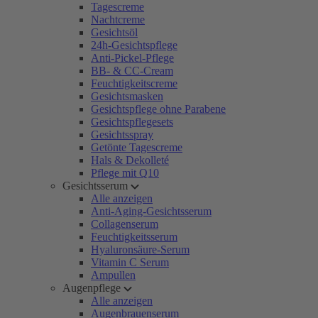
Tagescreme
Nachtcreme
Gesichtsöl
24h-Gesichtspflege
Anti-Pickel-Pflege
BB- & CC-Cream
Feuchtigkeitscreme
Gesichtsmasken
Gesichtspflege ohne Parabene
Gesichtspflegesets
Gesichtsspray
Getönte Tagescreme
Hals & Dekolleté
Pflege mit Q10
Gesichtsserum
Alle anzeigen
Anti-Aging-Gesichtsserum
Collagenserum
Feuchtigkeitsserum
Hyaluronsäure-Serum
Vitamin C Serum
Ampullen
Augenpflege
Alle anzeigen
Augenbrauenserum