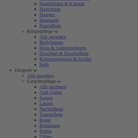
Haarbürsten & Kämme
Haarcreme
Haargel
Haarpaste
Haarpflege
Körperpflege
Alle anzeigen
Bodylotions
Deos & Antitranspirants
Duschgel & Duschpflege
Körperreinigung & Scrubs
Seife
Drogerie
Alle anzeigen
Gesichtspflege
Alle anzeigen
Anti-Aging
Augen
Lippen
Nachtpflege
Tagespflege
Rasur
Reinigung
Sonne
Zähne