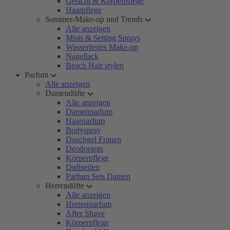
Gesicht & Körperpflege
Haarpflege
Sommer-Make-up und Trends
Alle anzeigen
Mists & Setting Sprays
Wasserfestes Make-up
Nagellack
Beach Hair stylen
Parfum
Alle anzeigen
Damendüfte
Alle anzeigen
Damenparfum
Haarparfum
Bodyspray
Duschgel Frauen
Deodorants
Körperpflege
Duftseifen
Parfum Sets Damen
Herrendüfte
Alle anzeigen
Herrenparfum
After Shave
Körperpflege