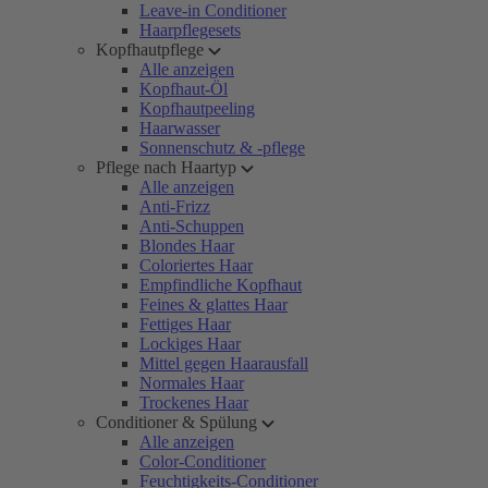
Leave-in Conditioner
Haarpflegesets
Kopfhautpflege
Alle anzeigen
Kopfhaut-Öl
Kopfhautpeeling
Haarwasser
Sonnenschutz & -pflege
Pflege nach Haartyp
Alle anzeigen
Anti-Frizz
Anti-Schuppen
Blondes Haar
Coloriertes Haar
Empfindliche Kopfhaut
Feines & glattes Haar
Fettiges Haar
Lockiges Haar
Mittel gegen Haarausfall
Normales Haar
Trockenes Haar
Conditioner & Spülung
Alle anzeigen
Color-Conditioner
Feuchtigkeits-Conditioner