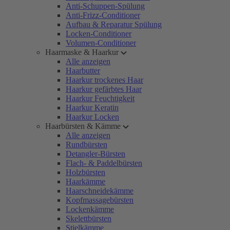
Anti-Schuppen-Spülung
Anti-Frizz-Conditioner
Aufbau & Reparatur Spülung
Locken-Conditioner
Volumen-Conditioner
Haarmaske & Haarkur
Alle anzeigen
Haarbutter
Haarkur trockenes Haar
Haarkur gefärbtes Haar
Haarkur Feuchtigkeit
Haarkur Keratin
Haarkur Locken
Haarbürsten & Kämme
Alle anzeigen
Rundbürsten
Detangler-Bürsten
Flach- & Paddelbürsten
Holzbürsten
Haarkämme
Haarschneidekämme
Kopfmassagebürsten
Lockenkämme
Skelettbürsten
Stielkämme