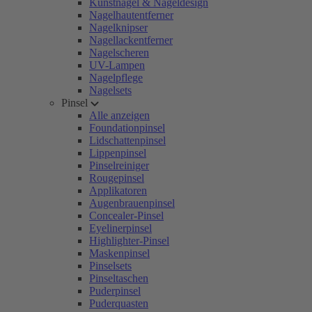
Kunstnägel & Nageldesign
Nagelhautentferner
Nagelknipser
Nagellackentferner
Nagelscheren
UV-Lampen
Nagelpflege
Nagelsets
Pinsel
Alle anzeigen
Foundationpinsel
Lidschattenpinsel
Lippenpinsel
Pinselreiniger
Rougepinsel
Applikatoren
Augenbrauenpinsel
Concealer-Pinsel
Eyelinerpinsel
Highlighter-Pinsel
Maskenpinsel
Pinselsets
Pinseltaschen
Puderpinsel
Puderquasten