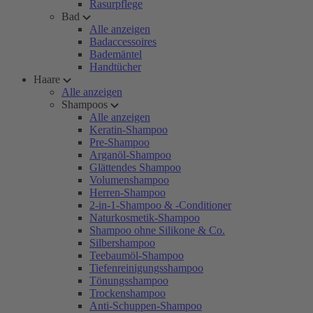
Rasurpflege
Bad
Alle anzeigen
Badaccessoires
Bademäntel
Handtücher
Haare
Alle anzeigen
Shampoos
Alle anzeigen
Keratin-Shampoo
Pre-Shampoo
Arganöl-Shampoo
Glättendes Shampoo
Volumenshampoo
Herren-Shampoo
2-in-1-Shampoo & -Conditioner
Naturkosmetik-Shampoo
Shampoo ohne Silikone & Co.
Silbershampoo
Teebaumöl-Shampoo
Tiefenreinigungsshampoo
Tönungsshampoo
Trockenshampoo
Anti-Schuppen-Shampoo