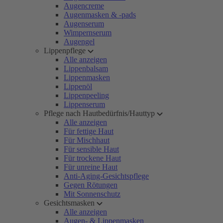
Augencreme
Augenmasken & -pads
Augenserum
Wimpernserum
Augengel
Lippenpflege
Alle anzeigen
Lippenbalsam
Lippenmasken
Lippenöl
Lippenpeeling
Lippenserum
Pflege nach Hautbedürfnis/Hauttyp
Alle anzeigen
Für fettige Haut
Für Mischhaut
Für sensible Haut
Für trockene Haut
Für unreine Haut
Anti-Aging-Gesichtspflege
Gegen Rötungen
Mit Sonnenschutz
Gesichtsmasken
Alle anzeigen
Augen- & Lippenmasken