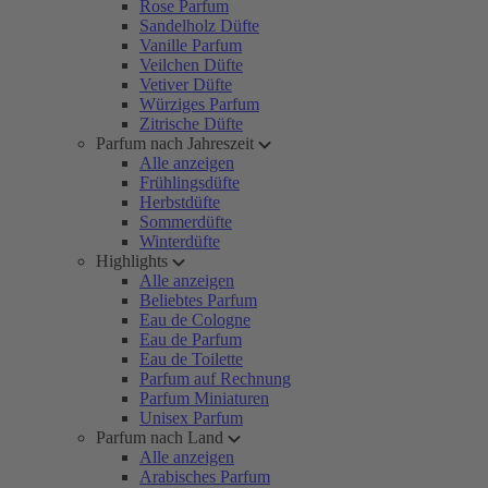
Rose Parfum
Sandelholz Düfte
Vanille Parfum
Veilchen Düfte
Vetiver Düfte
Würziges Parfum
Zitrische Düfte
Parfum nach Jahreszeit
Alle anzeigen
Frühlingsdüfte
Herbstdüfte
Sommerdüfte
Winterdüfte
Highlights
Alle anzeigen
Beliebtes Parfum
Eau de Cologne
Eau de Parfum
Eau de Toilette
Parfum auf Rechnung
Parfum Miniaturen
Unisex Parfum
Parfum nach Land
Alle anzeigen
Arabisches Parfum