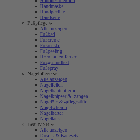
Handdesinfektion
Handmaske
Handpeeling
Handseife
Fußpflege
Alle anzeigen
Fußbad
Fußcreme
Fußmaske
Fußpeeling
Hornhautentferner
Fußgesundheit
Fußspray
Nagelpflege
Alle anzeigen
Nagelfeilen
Nagelhautentferner
Nagelknipser & -zangen
Nagelöle & -pflegestifte
Nagelscheren
Nagelhärter
Nagellack
Beauty Set
Alle anzeigen
Dusch- & Badesets