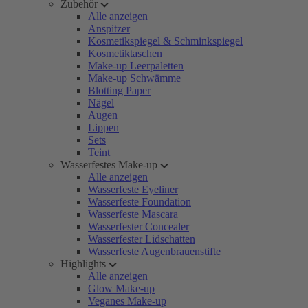
Zubehör
Alle anzeigen
Anspitzer
Kosmetikspiegel & Schminkspiegel
Kosmetiktaschen
Make-up Leerpaletten
Make-up Schwämme
Blotting Paper
Nägel
Augen
Lippen
Sets
Teint
Wasserfestes Make-up
Alle anzeigen
Wasserfeste Eyeliner
Wasserfeste Foundation
Wasserfeste Mascara
Wasserfester Concealer
Wasserfester Lidschatten
Wasserfeste Augenbrauenstifte
Highlights
Alle anzeigen
Glow Make-up
Veganes Make-up