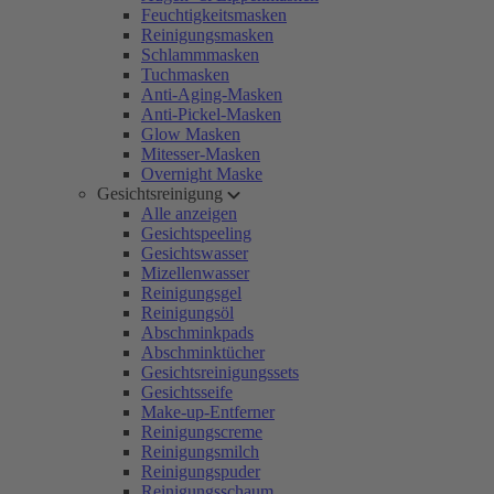
Feuchtigkeitsmasken
Reinigungsmasken
Schlammmasken
Tuchmasken
Anti-Aging-Masken
Anti-Pickel-Masken
Glow Masken
Mitesser-Masken
Overnight Maske
Gesichtsreinigung
Alle anzeigen
Gesichtspeeling
Gesichtswasser
Mizellenwasser
Reinigungsgel
Reinigungsöl
Abschminkpads
Abschminktücher
Gesichtsreinigungssets
Gesichtsseife
Make-up-Entferner
Reinigungscreme
Reinigungsmilch
Reinigungspuder
Reinigungsschaum