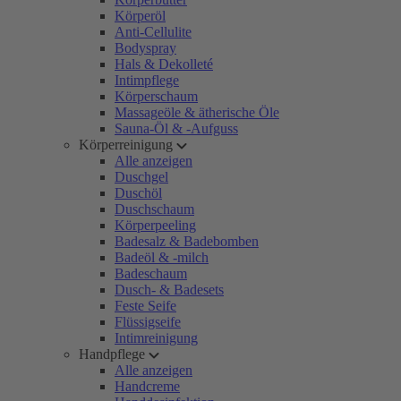
Körperöl
Anti-Cellulite
Bodyspray
Hals & Dekolleté
Intimpflege
Körperschaum
Massageöle & ätherische Öle
Sauna-Öl & -Aufguss
Körperreinigung
Alle anzeigen
Duschgel
Duschöl
Duschschaum
Körperpeeling
Badesalz & Badebomben
Badeöl & -milch
Badeschaum
Dusch- & Badesets
Feste Seife
Flüssigseife
Intimreinigung
Handpflege
Alle anzeigen
Handcreme