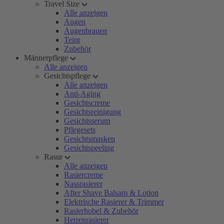
Travel Size
Alle anzeigen
Augen
Augenbrauen
Teint
Zubehör
Männerpflege
Alle anzeigen
Gesichtspflege
Alle anzeigen
Anti-Aging
Gesichtscreme
Gesichtsreinigung
Gesichtsserum
Pflegesets
Gesichtsmasken
Gesichtspeeling
Rasur
Alle anzeigen
Rasiercreme
Nassrasierer
After Shave Balsam & Lotion
Elektrische Rasierer & Trimmer
Rasierhobel & Zubehör
Herrenrasierer