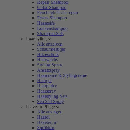
Repair-Shampoo
Color-Shampoo
Feuchtigkeitsshampoo
Festes Shampoo
Haarseife
Lockenshampoo
Shampoo-Sets
Haarstyling
Alle anzeigen
Schaumfestiger
Hitzeschutz
Haarwachs
Styling Spray
Ansatzspray
Haarcreme & Stylingcreme
Haargel
Haarpuder
Haarspray
Haarstyling-Sets
Sea Salt Spray
Leave-In Pflege
Alle anzeigen
Haaröl
Haarserum
Sprühkur