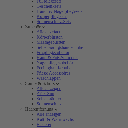
Fußpflegesets
Geschenksets
Hand- & Nagelpflegesets
Körperpflegesets
Sonnenschutz-Sets
Zubehör
Alle anzeigen
Körperbürsten
Massagebürsten
Selbstbräungshandschuhe
Fußpflegezubehör
Hand & Fuß-Schmuck
Nagelpflegezubehör
Peelinghandschuhe
Pflege Accessoires
Waschlappen
Sonne & Schutz
Alle anzeigen
After Sun
Selbstbräuner
Sonnenschutz
Haarentfernung
Alle anzeigen
Kalt- & Warmwachs
Rasierer