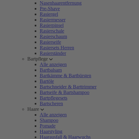
Nasenhaarentfernung
Pre-Shave
Rasiergel
Rasiermesser
Rasierpinsel
Rasierschale
Rasierschaum
Rasierseife
Rasiersets Herren
Rasierständer
Bartpflege
Alle anzeigen
Bartbalsam
Bartkämme & Bartbürsten
Bartöle
Bartschneider & Barttrimmer
Bartseife & Bartshampoo
Bartpflegesets
Bartscheren
Haare
Alle anzeigen
Shampoo
Pomade
Haarstyling
Haarausfall & Haarwuchs