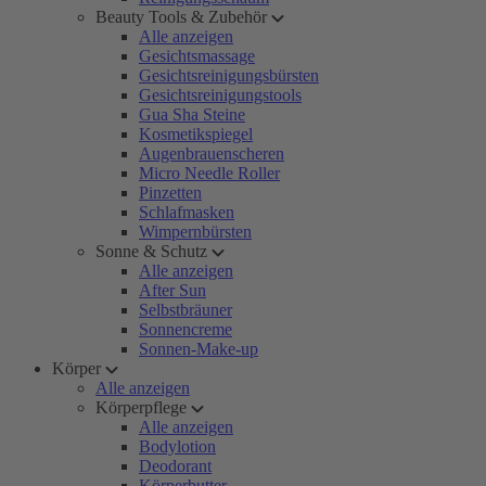
Beauty Tools & Zubehör
Alle anzeigen
Gesichtsmassage
Gesichtsreinigungsbürsten
Gesichtsreinigungstools
Gua Sha Steine
Kosmetikspiegel
Augenbrauenscheren
Micro Needle Roller
Pinzetten
Schlafmasken
Wimpernbürsten
Sonne & Schutz
Alle anzeigen
After Sun
Selbstbräuner
Sonnencreme
Sonnen-Make-up
Körper
Alle anzeigen
Körperpflege
Alle anzeigen
Bodylotion
Deodorant
Körperbutter