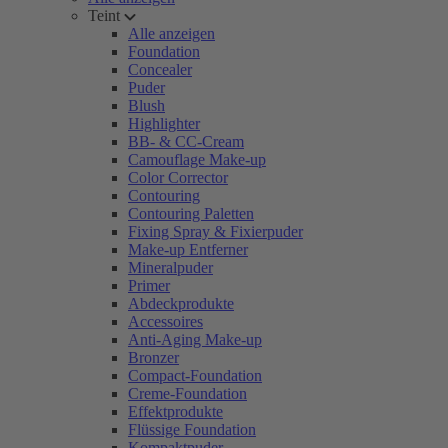
Teint
Alle anzeigen
Foundation
Concealer
Puder
Blush
Highlighter
BB- & CC-Cream
Camouflage Make-up
Color Corrector
Contouring
Contouring Paletten
Fixing Spray & Fixierpuder
Make-up Entferner
Mineralpuder
Primer
Abdeckprodukte
Accessoires
Anti-Aging Make-up
Bronzer
Compact-Foundation
Creme-Foundation
Effektprodukte
Flüssige Foundation
Kompaktpuder