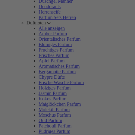
Duschgel Männer
Deodorants
Herrenseife
Parfum Sets Herren
Duftnoten
Alle anzeigen
Amber Parfum
Orientalisches Parfum
Blumiges Parfum
Fruchtiges Parfum
Frisches Parfum
Apfel Parfum
Aromatisches Parfum
Bergamotte Parfum
Chypre Düfte
Frische Wäsche Parfum
Holziges Parfum
Jasmin Parfum
Kokos Parfum
Maiglöckchen Parfum
Molekül Parfum
Moschus Parfum
Oud Parfum
Patchouli Parfum
Pudriges Parfum