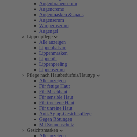
Augenbrauenserum
Augencreme
Augenmasken & -pads
Augenserum
Wimpernserum
Augengel
Lippenpflege
Alle anzeigen
Lippenbalsam
Lippenmasken
Lippenöl
Lippenpeeling
Lippenserum
Pflege nach Hautbedürfnis/Hauttyp
Alle anzeigen
Für fettige Haut
Für Mischhaut
Für sensible Haut
Für trockene Haut
Für unreine Haut
Anti-Aging-Gesichtspflege
Gegen Rötungen
Mit Sonnenschutz
Gesichtsmasken
Alle anzeigen