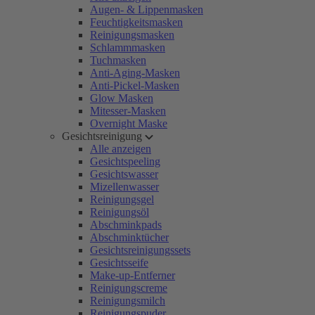
Augen- & Lippenmasken
Feuchtigkeitsmasken
Reinigungsmasken
Schlammmasken
Tuchmasken
Anti-Aging-Masken
Anti-Pickel-Masken
Glow Masken
Mitesser-Masken
Overnight Maske
Gesichtsreinigung
Alle anzeigen
Gesichtspeeling
Gesichtswasser
Mizellenwasser
Reinigungsgel
Reinigungsöl
Abschminkpads
Abschminktücher
Gesichtsreinigungssets
Gesichtsseife
Make-up-Entferner
Reinigungscreme
Reinigungsmilch
Reinigungspuder