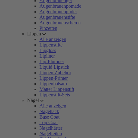
Augenbrauengel
Augenbrauenpomade
Augenbrauenpuder
Augenbrauenstifte
Augenbrauenscheren
Pinzetten
Lippen
Alle anzeigen
Lippenstifte
Lipgloss
Lipliner
Lip-Plumper
Liquid Lipstick
Lippen Zubehör
Lippen-Primer
Lippenbalsam
Matter Lippenstift
Lippenstift-Sets
Nägel
Alle anzeigen
Nagellack
Base Coat
Top Coat
Nagelhärter
Nagelfeilen