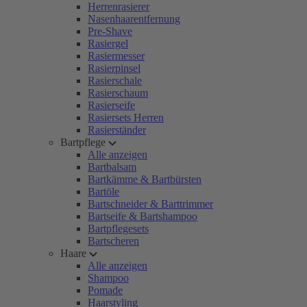
Herrenrasierer
Nasenhaarentfernung
Pre-Shave
Rasiergel
Rasiermesser
Rasierpinsel
Rasierschale
Rasierschaum
Rasierseife
Rasiersets Herren
Rasierständer
Bartpflege
Alle anzeigen
Bartbalsam
Bartkämme & Bartbürsten
Bartöle
Bartschneider & Barttrimmer
Bartseife & Bartshampoo
Bartpflegesets
Bartscheren
Haare
Alle anzeigen
Shampoo
Pomade
Haarstyling