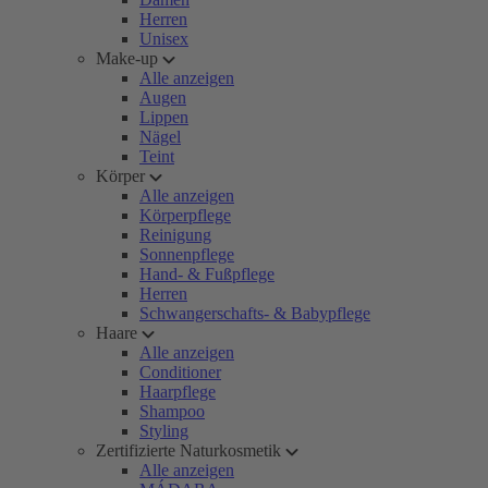
Herren
Unisex
Make-up
Alle anzeigen
Augen
Lippen
Nägel
Teint
Körper
Alle anzeigen
Körperpflege
Reinigung
Sonnenpflege
Hand- & Fußpflege
Herren
Schwangerschafts- & Babypflege
Haare
Alle anzeigen
Conditioner
Haarpflege
Shampoo
Styling
Zertifizierte Naturkosmetik
Alle anzeigen