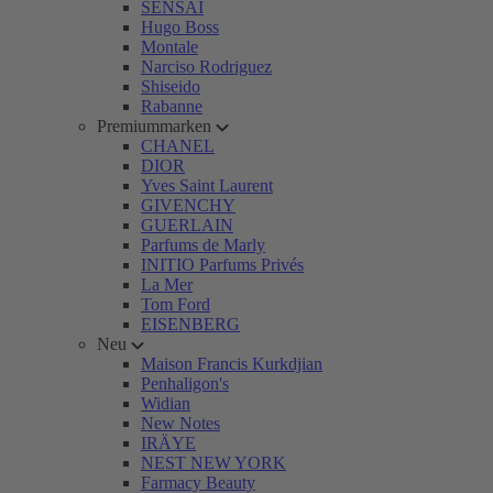
SENSAI
Hugo Boss
Montale
Narciso Rodriguez
Shiseido
Rabanne
Premiummarken
CHANEL
DIOR
Yves Saint Laurent
GIVENCHY
GUERLAIN
Parfums de Marly
INITIO Parfums Privés
La Mer
Tom Ford
EISENBERG
Neu
Maison Francis Kurkdjian
Penhaligon's
Widian
New Notes
IRÄYE
NEST NEW YORK
Farmacy Beauty