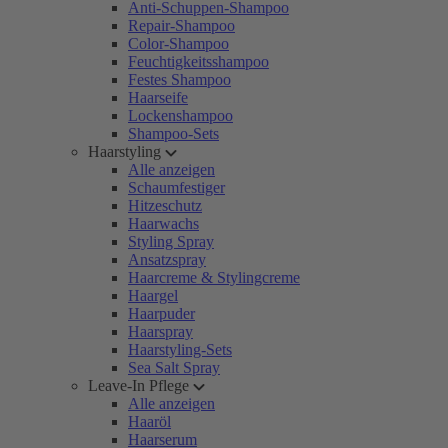
Anti-Schuppen-Shampoo
Repair-Shampoo
Color-Shampoo
Feuchtigkeitsshampoo
Festes Shampoo
Haarseife
Lockenshampoo
Shampoo-Sets
Haarstyling
Alle anzeigen
Schaumfestiger
Hitzeschutz
Haarwachs
Styling Spray
Ansatzspray
Haarcreme & Stylingcreme
Haargel
Haarpuder
Haarspray
Haarstyling-Sets
Sea Salt Spray
Leave-In Pflege
Alle anzeigen
Haaröl
Haarserum