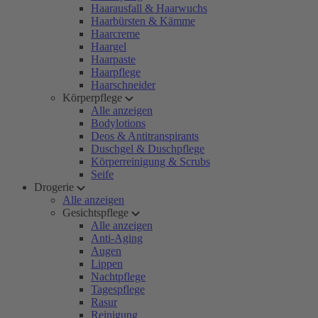
Haarausfall & Haarwuchs
Haarbürsten & Kämme
Haarcreme
Haargel
Haarpaste
Haarpflege
Haarschneider
Körperpflege
Alle anzeigen
Bodylotions
Deos & Antitranspirants
Duschgel & Duschpflege
Körperreinigung & Scrubs
Seife
Drogerie
Alle anzeigen
Gesichtspflege
Alle anzeigen
Anti-Aging
Augen
Lippen
Nachtpflege
Tagespflege
Rasur
Reinigung