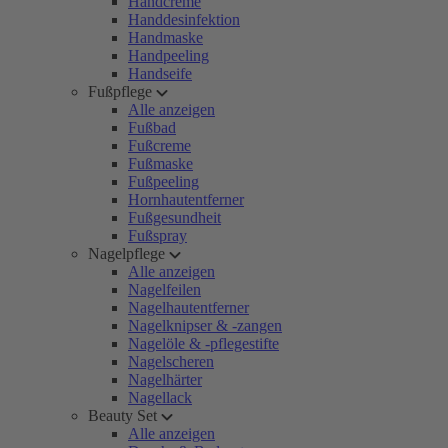
Handcreme
Handdesinfektion
Handmaske
Handpeeling
Handseife
Fußpflege
Alle anzeigen
Fußbad
Fußcreme
Fußmaske
Fußpeeling
Hornhautentferner
Fußgesundheit
Fußspray
Nagelpflege
Alle anzeigen
Nagelfeilen
Nagelhautentferner
Nagelknipser & -zangen
Nagelöle & -pflegestifte
Nagelscheren
Nagelhärter
Nagellack
Beauty Set
Alle anzeigen