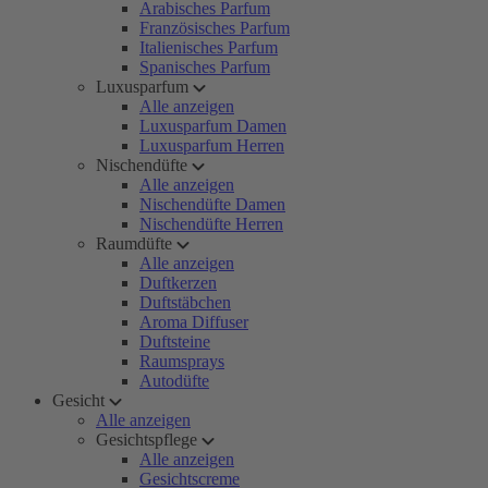
Arabisches Parfum
Französisches Parfum
Italienisches Parfum
Spanisches Parfum
Luxusparfum
Alle anzeigen
Luxusparfum Damen
Luxusparfum Herren
Nischendüfte
Alle anzeigen
Nischendüfte Damen
Nischendüfte Herren
Raumdüfte
Alle anzeigen
Duftkerzen
Duftstäbchen
Aroma Diffuser
Duftsteine
Raumsprays
Autodüfte
Gesicht
Alle anzeigen
Gesichtspflege
Alle anzeigen
Gesichtscreme