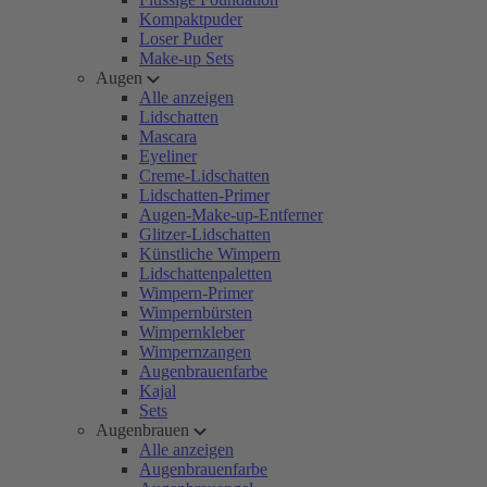
Kompaktpuder
Loser Puder
Make-up Sets
Augen
Alle anzeigen
Lidschatten
Mascara
Eyeliner
Creme-Lidschatten
Lidschatten-Primer
Augen-Make-up-Entferner
Glitzer-Lidschatten
Künstliche Wimpern
Lidschattenpaletten
Wimpern-Primer
Wimpernbürsten
Wimpernkleber
Wimpernzangen
Augenbrauenfarbe
Kajal
Sets
Augenbrauen
Alle anzeigen
Augenbrauenfarbe