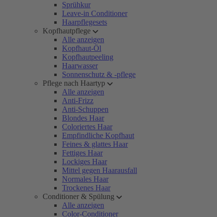
Sprühkur
Leave-in Conditioner
Haarpflegesets
Kopfhautpflege
Alle anzeigen
Kopfhaut-Öl
Kopfhautpeeling
Haarwasser
Sonnenschutz & -pflege
Pflege nach Haartyp
Alle anzeigen
Anti-Frizz
Anti-Schuppen
Blondes Haar
Coloriertes Haar
Empfindliche Kopfhaut
Feines & glattes Haar
Fettiges Haar
Lockiges Haar
Mittel gegen Haarausfall
Normales Haar
Trockenes Haar
Conditioner & Spülung
Alle anzeigen
Color-Conditioner