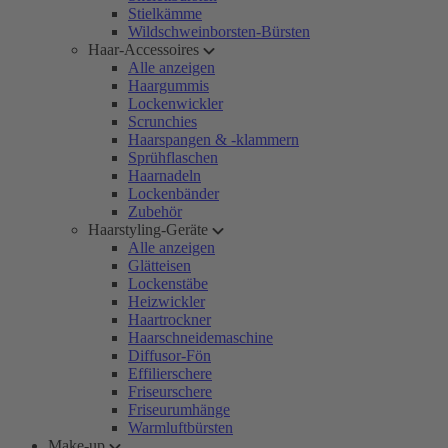
Stielkämme
Wildschweinborsten-Bürsten
Haar-Accessoires
Alle anzeigen
Haargummis
Lockenwickler
Scrunchies
Haarspangen & -klammern
Sprühflaschen
Haarnadeln
Lockenbänder
Zubehör
Haarstyling-Geräte
Alle anzeigen
Glätteisen
Lockenstäbe
Heizwickler
Haartrockner
Haarschneidemaschine
Diffusor-Fön
Effilierschere
Friseurschere
Friseurumhänge
Warmluftbürsten
Make-up