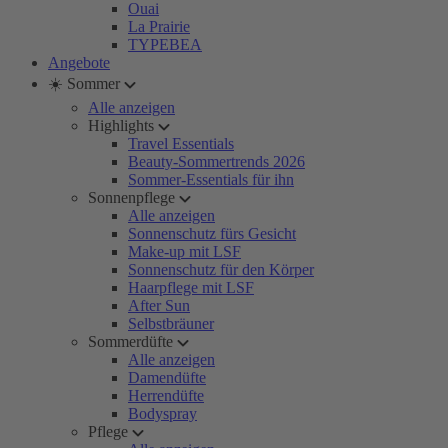
Ouai
La Prairie
TYPEBEA
Angebote
☀️ Sommer
Alle anzeigen
Highlights
Travel Essentials
Beauty-Sommertrends 2026
Sommer-Essentials für ihn
Sonnenpflege
Alle anzeigen
Sonnenschutz fürs Gesicht
Make-up mit LSF
Sonnenschutz für den Körper
Haarpflege mit LSF
After Sun
Selbstbräuner
Sommerdüfte
Alle anzeigen
Damendüfte
Herrendüfte
Bodyspray
Pflege