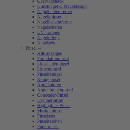
Gel Nagellack
Kunstnägel & Nageldesign
Nagelhautentferner
Nagelknipser
Nagellackentferner
Nagelscheren
UV-Lampen
Nagelpflege
Nagelsets
Pinsel
Alle anzeigen
Foundationpinsel
Lidschattenpinsel
Lippenpinsel
Pinselreiniger
Rougepinsel
Applikatoren
Augenbrauenpinsel
Concealer-Pinsel
Eyelinerpinsel
Highlighter-Pinsel
Maskenpinsel
Pinselsets
Pinseltaschen
Puderpinsel