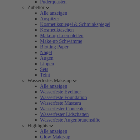
Puderquasten
Zubehör
Alle anzeigen
Anspitzer
Kosmetikspiegel & Schminkspiegel
Kosmetiktaschen
Make-up Leerpaletten
Make-up Schwämme
Blotting Paper
Nägel
Augen
Lippen
Sets
Teint
Wasserfestes Make-up
Alle anzeigen
Wasserfeste Eyeliner
Wasserfeste Foundation
Wasserfeste Mascara
Wasserfester Concealer
Wasserfester Lidschatten
Wasserfeste Augenbrauenstifte
Highlights
Alle anzeigen
Glow Make-up