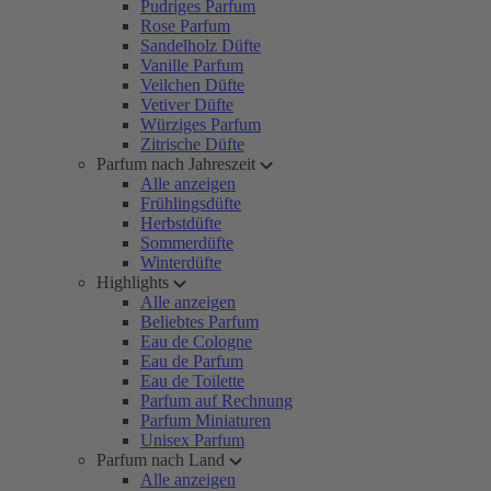
Pudriges Parfum
Rose Parfum
Sandelholz Düfte
Vanille Parfum
Veilchen Düfte
Vetiver Düfte
Würziges Parfum
Zitrische Düfte
Parfum nach Jahreszeit
Alle anzeigen
Frühlingsdüfte
Herbstdüfte
Sommerdüfte
Winterdüfte
Highlights
Alle anzeigen
Beliebtes Parfum
Eau de Cologne
Eau de Parfum
Eau de Toilette
Parfum auf Rechnung
Parfum Miniaturen
Unisex Parfum
Parfum nach Land
Alle anzeigen