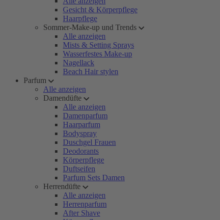
Alle anzeigen
Gesicht & Körperpflege
Haarpflege
Sommer-Make-up und Trends
Alle anzeigen
Mists & Setting Sprays
Wasserfestes Make-up
Nagellack
Beach Hair stylen
Parfum
Alle anzeigen
Damendüfte
Alle anzeigen
Damenparfum
Haarparfum
Bodyspray
Duschgel Frauen
Deodorants
Körperpflege
Duftseifen
Parfum Sets Damen
Herrendüfte
Alle anzeigen
Herrenparfum
After Shave