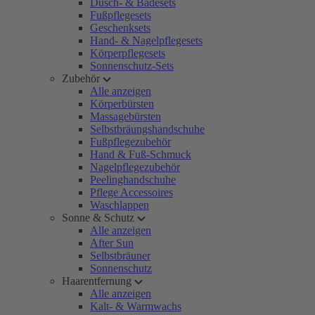
Dusch- & Badesets
Fußpflegesets
Geschenksets
Hand- & Nagelpflegesets
Körperpflegesets
Sonnenschutz-Sets
Zubehör
Alle anzeigen
Körperbürsten
Massagebürsten
Selbstbräungshandschuhe
Fußpflegezubehör
Hand & Fuß-Schmuck
Nagelpflegezubehör
Peelinghandschuhe
Pflege Accessoires
Waschlappen
Sonne & Schutz
Alle anzeigen
After Sun
Selbstbräuner
Sonnenschutz
Haarentfernung
Alle anzeigen
Kalt- & Warmwachs