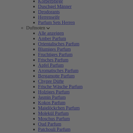
Körperpflege
Duschgel Männer
Deodorants
Herrenseife
Parfum Sets Herren
Duftnoten
Alle anzeigen
Amber Parfum
Orientalisches Parfum
Blumiges Parfum
Fruchtiges Parfum
Frisches Parfum
Apfel Parfum
Aromatisches Parfum
Bergamotte Parfum
Chypre Düfte
Frische Wäsche Parfum
Holziges Parfum
Jasmin Parfum
Kokos Parfum
Maiglöckchen Parfum
Molekül Parfum
Moschus Parfum
Oud Parfum
Patchouli Parfum