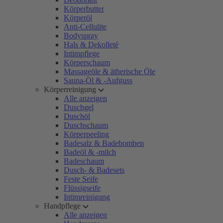
Körperbutter
Körperöl
Anti-Cellulite
Bodyspray
Hals & Dekolleté
Intimpflege
Körperschaum
Massageöle & ätherische Öle
Sauna-Öl & -Aufguss
Körperreinigung
Alle anzeigen
Duschgel
Duschöl
Duschschaum
Körperpeeling
Badesalz & Badebomben
Badeöl & -milch
Badeschaum
Dusch- & Badesets
Feste Seife
Flüssigseife
Intimreinigung
Handpflege
Alle anzeigen