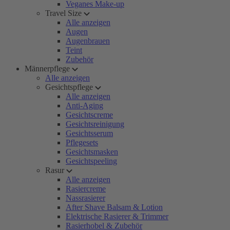
Veganes Make-up
Travel Size
Alle anzeigen
Augen
Augenbrauen
Teint
Zubehör
Männerpflege
Alle anzeigen
Gesichtspflege
Alle anzeigen
Anti-Aging
Gesichtscreme
Gesichtsreinigung
Gesichtsserum
Pflegesets
Gesichtsmasken
Gesichtspeeling
Rasur
Alle anzeigen
Rasiercreme
Nassrasierer
After Shave Balsam & Lotion
Elektrische Rasierer & Trimmer
Rasierhobel & Zubehör