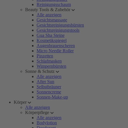
Reinigungsschaum
Beauty Tools & Zubehör
Alle anzeigen
Gesichtsmassage
Gesichtsreinigungsbürsten
Gesichtsreinigungstools
Gua Sha Steine
Kosmetikspiegel
Augenbrauenscheren
Micro Needle Roller
Pinzetten
Schlafmasken
Wimpernbürsten
Sonne & Schutz
Alle anzeigen
After Sun
Selbstbräuner
Sonnencreme
Sonnen-Make-up
Körper
Alle anzeigen
Körperpflege
Alle anzeigen
Bodylotion
Deodorant