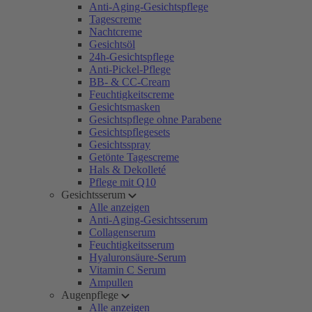
Anti-Aging-Gesichtspflege
Tagescreme
Nachtcreme
Gesichtsöl
24h-Gesichtspflege
Anti-Pickel-Pflege
BB- & CC-Cream
Feuchtigkeitscreme
Gesichtsmasken
Gesichtspflege ohne Parabene
Gesichtspflegesets
Gesichtsspray
Getönte Tagescreme
Hals & Dekolleté
Pflege mit Q10
Gesichtsserum
Alle anzeigen
Anti-Aging-Gesichtsserum
Collagenserum
Feuchtigkeitsserum
Hyaluronsäure-Serum
Vitamin C Serum
Ampullen
Augenpflege
Alle anzeigen