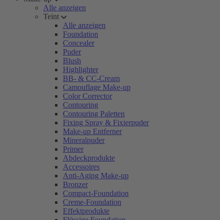
Alle anzeigen
Teint
Alle anzeigen
Foundation
Concealer
Puder
Blush
Highlighter
BB- & CC-Cream
Camouflage Make-up
Color Corrector
Contouring
Contouring Paletten
Fixing Spray & Fixierpuder
Make-up Entferner
Mineralpuder
Primer
Abdeckprodukte
Accessoires
Anti-Aging Make-up
Bronzer
Compact-Foundation
Creme-Foundation
Effektprodukte
Flüssige Foundation