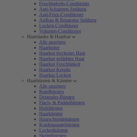
Feuchtigkeits-Conditioner
Anti-Schuppen-Spülung
Anti-Frizz-Conditioner
Aufbau & Reparatur Spülung
Locken-Conditioner
Volumen-Conditioner
Haarmaske & Haarkur
Alle anzeigen
Haarbutter
Haarkur trockenes Haar
Haarkur gefärbtes Haar
Haarkur Feuchtigkeit
Haarkur Keratin
Haarkur Locken
Haarbürsten & Kämme
Alle anzeigen
Rundbürsten
Detangler-Bürsten
Flach- & Paddelbürsten
Holzbürsten
Haarkämme
Haarschneidekämme
Kopfmassagebürsten
Lockenkämme
Skelettbürsten