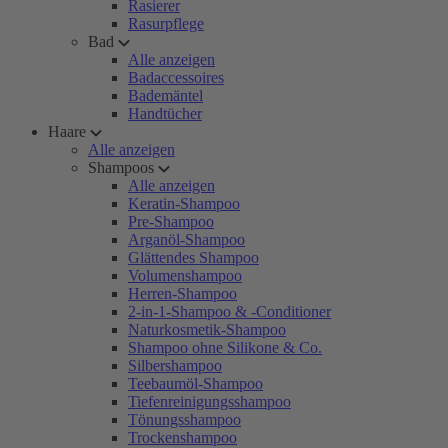
Rasierer
Rasurpflege
Bad
Alle anzeigen
Badaccessoires
Bademäntel
Handtücher
Haare
Alle anzeigen
Shampoos
Alle anzeigen
Keratin-Shampoo
Pre-Shampoo
Arganöl-Shampoo
Glättendes Shampoo
Volumenshampoo
Herren-Shampoo
2-in-1-Shampoo & -Conditioner
Naturkosmetik-Shampoo
Shampoo ohne Silikone & Co.
Silbershampoo
Teebaumöl-Shampoo
Tiefenreinigungsshampoo
Tönungsshampoo
Trockenshampoo