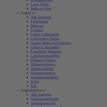
Loser Puder
Make-up Sets
Augen
Alle anzeigen
Lidschatten
Mascara
Eyeliner
Creme-Lidschatten
Lidschatten-Primer
Augen-Make-up-Entferner
Glitzer-Lidschatten
Künstliche Wimpern
Lidschattenpaletten
Wimpern-Primer
Wimpernbürsten
Wimpernkleber
Wimpernzangen
Augenbrauenfarbe
Kajal
Sets
Augenbrauen
Alle anzeigen
Augenbrauenfarbe
Augenbrauengel