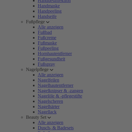
Handdesinfektion
Handmaske
Handpeeling
Handseife
Fußpflege
Alle anzeigen
Fußbad
Fußcreme
Fußmaske
Fußpeeling
Hornhautentferner
Fußgesundheit
Fußspray
Nagelpflege
Alle anzeigen
Nagelfeilen
Nagelhautentferner
Nagelknipser & -zangen
Nagelöle & -pflegestifte
Nagelscheren
Nagelhärter
Nagellack
Beauty Set
Alle anzeigen
Dusch- & Badesets