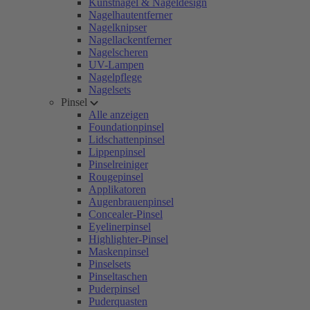
Kunstnägel & Nageldesign
Nagelhautentferner
Nagelknipser
Nagellackentferner
Nagelscheren
UV-Lampen
Nagelpflege
Nagelsets
Pinsel
Alle anzeigen
Foundationpinsel
Lidschattenpinsel
Lippenpinsel
Pinselreiniger
Rougepinsel
Applikatoren
Augenbrauenpinsel
Concealer-Pinsel
Eyelinerpinsel
Highlighter-Pinsel
Maskenpinsel
Pinselsets
Pinseltaschen
Puderpinsel
Puderquasten