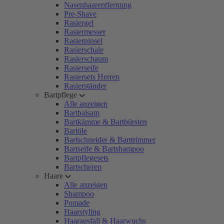
Nasenhaarentfernung
Pre-Shave
Rasiergel
Rasiermesser
Rasierpinsel
Rasierschale
Rasierschaum
Rasierseife
Rasiersets Herren
Rasierständer
Bartpflege
Alle anzeigen
Bartbalsam
Bartkämme & Bartbürsten
Bartöle
Bartschneider & Barttrimmer
Bartseife & Bartshampoo
Bartpflegesets
Bartscheren
Haare
Alle anzeigen
Shampoo
Pomade
Haarstyling
Haarausfall & Haarwuchs