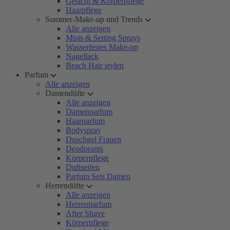
Gesicht & Körperpflege
Haarpflege
Sommer-Make-up und Trends
Alle anzeigen
Mists & Setting Sprays
Wasserfestes Make-up
Nagellack
Beach Hair stylen
Parfum
Alle anzeigen
Damendüfte
Alle anzeigen
Damenparfum
Haarparfum
Bodyspray
Duschgel Frauen
Deodorants
Körperpflege
Duftseifen
Parfum Sets Damen
Herrendüfte
Alle anzeigen
Herrenparfum
After Shave
Körperpflege