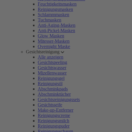
Feuchtigkeitsmasken
Reinigungsmasken
Schlammmasken
Tuchmasken
Anti-Aging-Masken
Anti-Pickel-Masken
Glow Masken
Mitesser-Masken
Overnight Maske
Gesichtsreinigung
Alle anzeigen
Gesichtspeeling
Gesichtswasser
Mizellenwasser
Reinigungsgel
Reinigungsöl
Abschminkpads
Abschminktücher
Gesichtsreinigungssets
Gesichtsseife
Make-up-Entferner
Reinigungscreme
Reinigungsmilch
Reinigungspuder
Reinigungsschaum