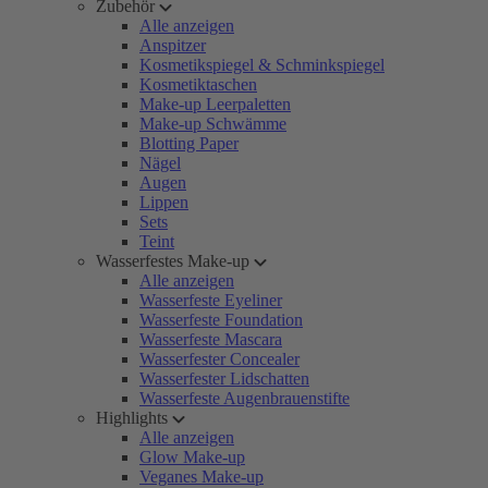
Zubehör
Alle anzeigen
Anspitzer
Kosmetikspiegel & Schminkspiegel
Kosmetiktaschen
Make-up Leerpaletten
Make-up Schwämme
Blotting Paper
Nägel
Augen
Lippen
Sets
Teint
Wasserfestes Make-up
Alle anzeigen
Wasserfeste Eyeliner
Wasserfeste Foundation
Wasserfeste Mascara
Wasserfester Concealer
Wasserfester Lidschatten
Wasserfeste Augenbrauenstifte
Highlights
Alle anzeigen
Glow Make-up
Veganes Make-up