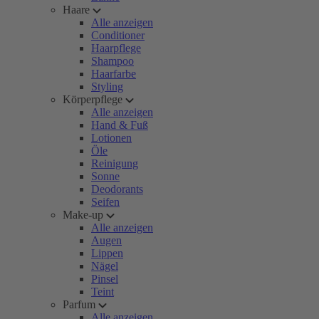
Haare
Alle anzeigen
Conditioner
Haarpflege
Shampoo
Haarfarbe
Styling
Körperpflege
Alle anzeigen
Hand & Fuß
Lotionen
Öle
Reinigung
Sonne
Deodorants
Seifen
Make-up
Alle anzeigen
Augen
Lippen
Nägel
Pinsel
Teint
Parfum
Alle anzeigen