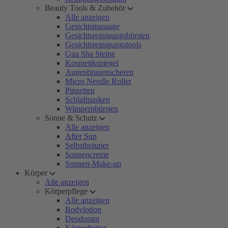
Beauty Tools & Zubehör
Alle anzeigen
Gesichtsmassage
Gesichtsreinigungsbürsten
Gesichtsreinigungstools
Gua Sha Steine
Kosmetikspiegel
Augenbrauenscheren
Micro Needle Roller
Pinzetten
Schlafmasken
Wimpernbürsten
Sonne & Schutz
Alle anzeigen
After Sun
Selbstbräuner
Sonnencreme
Sonnen-Make-up
Körper
Alle anzeigen
Körperpflege
Alle anzeigen
Bodylotion
Deodorant
Körperbutter