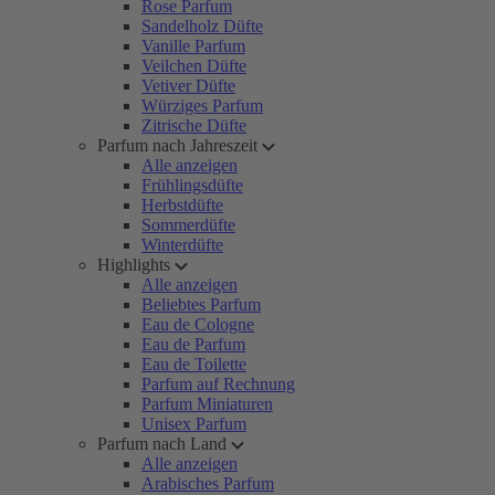
Rose Parfum
Sandelholz Düfte
Vanille Parfum
Veilchen Düfte
Vetiver Düfte
Würziges Parfum
Zitrische Düfte
Parfum nach Jahreszeit
Alle anzeigen
Frühlingsdüfte
Herbstdüfte
Sommerdüfte
Winterdüfte
Highlights
Alle anzeigen
Beliebtes Parfum
Eau de Cologne
Eau de Parfum
Eau de Toilette
Parfum auf Rechnung
Parfum Miniaturen
Unisex Parfum
Parfum nach Land
Alle anzeigen
Arabisches Parfum