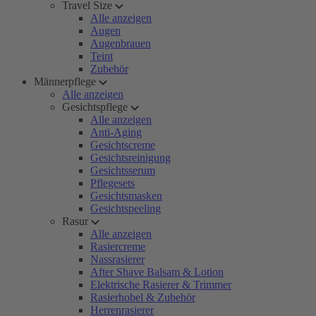
Travel Size
Alle anzeigen
Augen
Augenbrauen
Teint
Zubehör
Männerpflege
Alle anzeigen
Gesichtspflege
Alle anzeigen
Anti-Aging
Gesichtscreme
Gesichtsreinigung
Gesichtsserum
Pflegesets
Gesichtsmasken
Gesichtspeeling
Rasur
Alle anzeigen
Rasiercreme
Nassrasierer
After Shave Balsam & Lotion
Elektrische Rasierer & Trimmer
Rasierhobel & Zubehör
Herrenrasierer