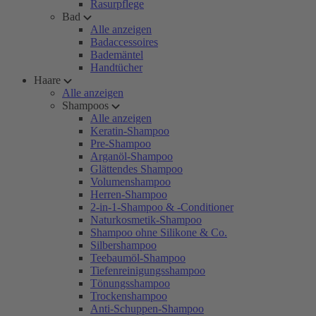
Rasurpflege
Bad
Alle anzeigen
Badaccessoires
Bademäntel
Handtücher
Haare
Alle anzeigen
Shampoos
Alle anzeigen
Keratin-Shampoo
Pre-Shampoo
Arganöl-Shampoo
Glättendes Shampoo
Volumenshampoo
Herren-Shampoo
2-in-1-Shampoo & -Conditioner
Naturkosmetik-Shampoo
Shampoo ohne Silikone & Co.
Silbershampoo
Teebaumöl-Shampoo
Tiefenreinigungsshampoo
Tönungsshampoo
Trockenshampoo
Anti-Schuppen-Shampoo