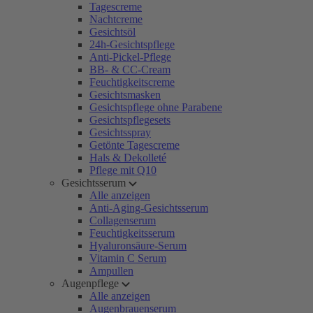
Tagescreme
Nachtcreme
Gesichtsöl
24h-Gesichtspflege
Anti-Pickel-Pflege
BB- & CC-Cream
Feuchtigkeitscreme
Gesichtsmasken
Gesichtspflege ohne Parabene
Gesichtspflegesets
Gesichtsspray
Getönte Tagescreme
Hals & Dekolleté
Pflege mit Q10
Gesichtsserum
Alle anzeigen
Anti-Aging-Gesichtsserum
Collagenserum
Feuchtigkeitsserum
Hyaluronsäure-Serum
Vitamin C Serum
Ampullen
Augenpflege
Alle anzeigen
Augenbrauenserum