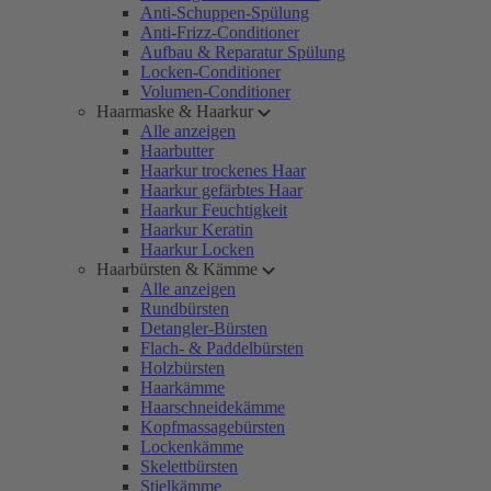
Anti-Schuppen-Spülung
Anti-Frizz-Conditioner
Aufbau & Reparatur Spülung
Locken-Conditioner
Volumen-Conditioner
Haarmaske & Haarkur
Alle anzeigen
Haarbutter
Haarkur trockenes Haar
Haarkur gefärbtes Haar
Haarkur Feuchtigkeit
Haarkur Keratin
Haarkur Locken
Haarbürsten & Kämme
Alle anzeigen
Rundbürsten
Detangler-Bürsten
Flach- & Paddelbürsten
Holzbürsten
Haarkämme
Haarschneidekämme
Kopfmassagebürsten
Lockenkämme
Skelettbürsten
Stielkämme