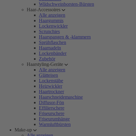
Wildschweinborsten-Bürsten
Haar-Accessoires
Alle anzeigen
Haargummis
Lockenwickler
Scrunchies
Haarspangen & -klammern
Sprühflaschen
Haarnadeln
Lockenbänder
Zubehör
Haarstyling-Geräte
Alle anzeigen
Glätteisen
Lockenstäbe
Heizwickler
Haartrockner
Haarschneidemaschine
Diffusor-Fön
Effilierschere
Friseurschere
Friseurumhänge
Warmluftbürsten
Make-up
Alle anzeigen