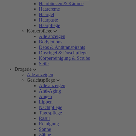
Haarbürsten & Kämme
Haarcreme
Haargel
Haarpaste
Haarpflege
Körperpflege
Alle anzeigen
Bodylotions
Deos & Antitranspirants
Duschgel & Duschpflege
Körperreinigung & Scrubs
Seife
Drogerie
Alle anzeigen
Gesichtspflege
Alle anzeigen
Anti-Aging
Augen
Lippen
Nachtpflege
Tagespflege
Rasur
Reinigung
Sonne
Zähne