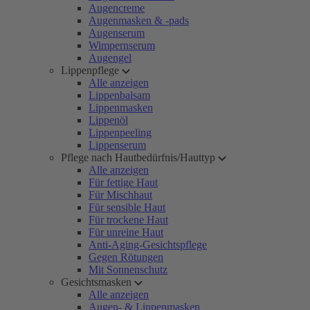
Augencreme
Augenmasken & -pads
Augenserum
Wimpernserum
Augengel
Lippenpflege
Alle anzeigen
Lippenbalsam
Lippenmasken
Lippenöl
Lippenpeeling
Lippenserum
Pflege nach Hautbedürfnis/Hauttyp
Alle anzeigen
Für fettige Haut
Für Mischhaut
Für sensible Haut
Für trockene Haut
Für unreine Haut
Anti-Aging-Gesichtspflege
Gegen Rötungen
Mit Sonnenschutz
Gesichtsmasken
Alle anzeigen
Augen- & Lippenmasken