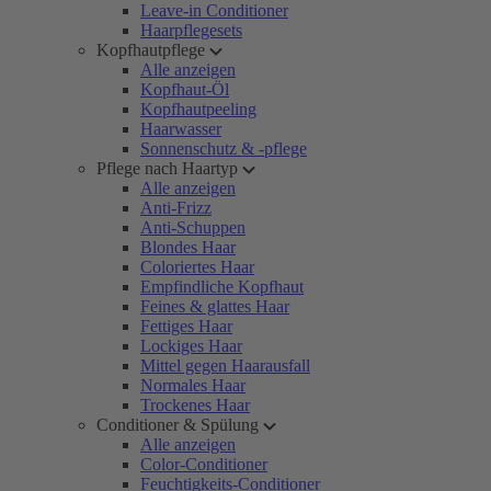
Leave-in Conditioner
Haarpflegesets
Kopfhautpflege
Alle anzeigen
Kopfhaut-Öl
Kopfhautpeeling
Haarwasser
Sonnenschutz & -pflege
Pflege nach Haartyp
Alle anzeigen
Anti-Frizz
Anti-Schuppen
Blondes Haar
Coloriertes Haar
Empfindliche Kopfhaut
Feines & glattes Haar
Fettiges Haar
Lockiges Haar
Mittel gegen Haarausfall
Normales Haar
Trockenes Haar
Conditioner & Spülung
Alle anzeigen
Color-Conditioner
Feuchtigkeits-Conditioner