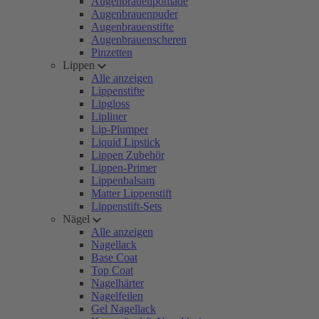
Augenbrauenpomade
Augenbrauenpuder
Augenbrauenstifte
Augenbrauenscheren
Pinzetten
Lippen
Alle anzeigen
Lippenstifte
Lipgloss
Lipliner
Lip-Plumper
Liquid Lipstick
Lippen Zubehör
Lippen-Primer
Lippenbalsam
Matter Lippenstift
Lippenstift-Sets
Nägel
Alle anzeigen
Nagellack
Base Coat
Top Coat
Nagelhärter
Nagelfeilen
Gel Nagellack