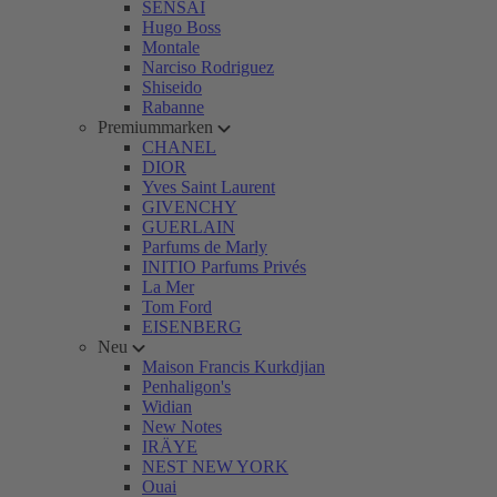
SENSAI
Hugo Boss
Montale
Narciso Rodriguez
Shiseido
Rabanne
Premiummarken
CHANEL
DIOR
Yves Saint Laurent
GIVENCHY
GUERLAIN
Parfums de Marly
INITIO Parfums Privés
La Mer
Tom Ford
EISENBERG
Neu
Maison Francis Kurkdjian
Penhaligon's
Widian
New Notes
IRÄYE
NEST NEW YORK
Ouai