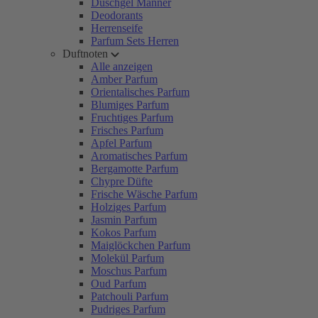
Duschgel Männer
Deodorants
Herrenseife
Parfum Sets Herren
Duftnoten
Alle anzeigen
Amber Parfum
Orientalisches Parfum
Blumiges Parfum
Fruchtiges Parfum
Frisches Parfum
Apfel Parfum
Aromatisches Parfum
Bergamotte Parfum
Chypre Düfte
Frische Wäsche Parfum
Holziges Parfum
Jasmin Parfum
Kokos Parfum
Maiglöckchen Parfum
Molekül Parfum
Moschus Parfum
Oud Parfum
Patchouli Parfum
Pudriges Parfum