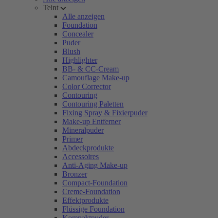
Teint
Alle anzeigen
Foundation
Concealer
Puder
Blush
Highlighter
BB- & CC-Cream
Camouflage Make-up
Color Corrector
Contouring
Contouring Paletten
Fixing Spray & Fixierpuder
Make-up Entferner
Mineralpuder
Primer
Abdeckprodukte
Accessoires
Anti-Aging Make-up
Bronzer
Compact-Foundation
Creme-Foundation
Effektprodukte
Flüssige Foundation
Kompaktpuder