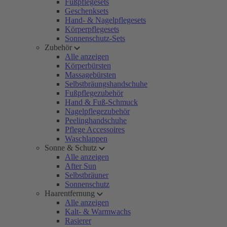
Fußpflegesets
Geschenksets
Hand- & Nagelpflegesets
Körperpflegesets
Sonnenschutz-Sets
Zubehör
Alle anzeigen
Körperbürsten
Massagebürsten
Selbstbräungshandschuhe
Fußpflegezubehör
Hand & Fuß-Schmuck
Nagelpflegezubehör
Peelinghandschuhe
Pflege Accessoires
Waschlappen
Sonne & Schutz
Alle anzeigen
After Sun
Selbstbräuner
Sonnenschutz
Haarentfernung
Alle anzeigen
Kalt- & Warmwachs
Rasierer