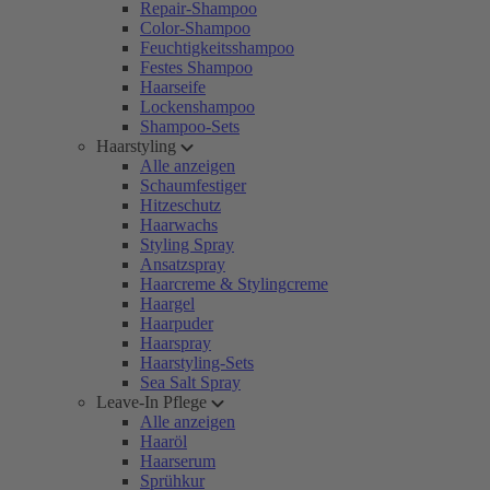
Repair-Shampoo
Color-Shampoo
Feuchtigkeitsshampoo
Festes Shampoo
Haarseife
Lockenshampoo
Shampoo-Sets
Haarstyling
Alle anzeigen
Schaumfestiger
Hitzeschutz
Haarwachs
Styling Spray
Ansatzspray
Haarcreme & Stylingcreme
Haargel
Haarpuder
Haarspray
Haarstyling-Sets
Sea Salt Spray
Leave-In Pflege
Alle anzeigen
Haaröl
Haarserum
Sprühkur