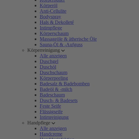
Körperöl
Anti-Cellulite
Bodyspray
Hals & Dekolleté
Intimpflege
Körperschaum
Massageöle & ätherische Öle
Sauna-Öl & -Aufguss
Körperreinigung
Alle anzeigen
Duschgel
Duschöl
Duschschaum
Körperpeeling
Badesalz & Badebomben
Badeöl & -milch
Badeschaum
Dusch- & Badesets
Feste Seife
Flüssigseife
Intimreinigung
Handpflege
Alle anzeigen
Handcreme