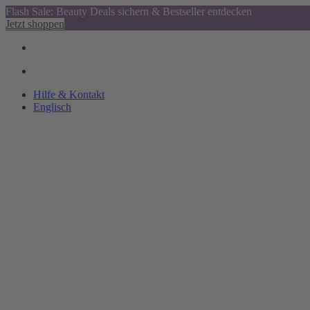
Flash Sale: Beauty Deals sichern & Bestseller entdecken
Jetzt shoppen
Hilfe & Kontakt
Englisch