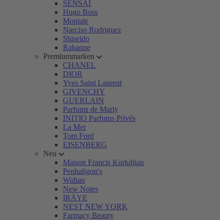
SENSAI
Hugo Boss
Montale
Narciso Rodriguez
Shiseido
Rabanne
Premiummarken
CHANEL
DIOR
Yves Saint Laurent
GIVENCHY
GUERLAIN
Parfums de Marly
INITIO Parfums Privés
La Mer
Tom Ford
EISENBERG
Neu
Maison Francis Kurkdjian
Penhaligon's
Widian
New Notes
IRÄYE
NEST NEW YORK
Farmacy Beauty