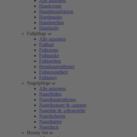
Alle anzeigen
Handcreme
Handdesinfektion
Handmaske
Handpeeling
Handseife
Fußpflege
Alle anzeigen
Fußbad
Fußcreme
Fußmaske
Fußpeeling
Hornhautentferner
Fußgesundheit
Fußspray
Nagelpflege
Alle anzeigen
Nagelfeilen
Nagelhautentferner
Nagelknipser & -zangen
Nagelöle & -pflegestifte
Nagelscheren
Nagelhärter
Nagellack
Beauty Set