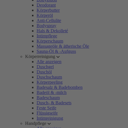
Deodorant
Körperbutter
Körperöl
Anti-Cellulite
Bodyspray
Hals & Dekolleté
Intimpflege
Körperschaum
Massageöle & ätherische Öle
Sauna-Öl & -Aufguss
Körperreinigung
Alle anzeigen
Duschgel
Duschöl
Duschschaum
Körperpeeling
Badesalz & Badebomben
Badeöl & -milch
Badeschaum
Dusch- & Badesets
Feste Seife
Flüssigseife
Intimreinigung
Handpflege