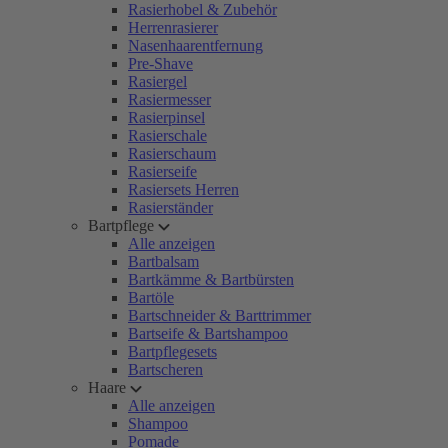
Rasierhobel & Zubehör
Herrenrasierer
Nasenhaarentfernung
Pre-Shave
Rasiergel
Rasiermesser
Rasierpinsel
Rasierschale
Rasierschaum
Rasierseife
Rasiersets Herren
Rasierständer
Bartpflege
Alle anzeigen
Bartbalsam
Bartkämme & Bartbürsten
Bartöle
Bartschneider & Barttrimmer
Bartseife & Bartshampoo
Bartpflegesets
Bartscheren
Haare
Alle anzeigen
Shampoo
Pomade