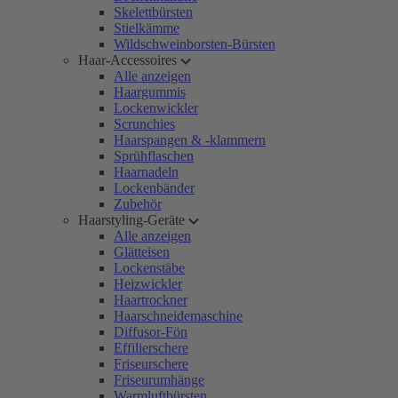
Skelettbürsten
Stielkämme
Wildschweinborsten-Bürsten
Haar-Accessoires
Alle anzeigen
Haargummis
Lockenwickler
Scrunchies
Haarspangen & -klammern
Sprühflaschen
Haarnadeln
Lockenbänder
Zubehör
Haarstyling-Geräte
Alle anzeigen
Glätteisen
Lockenstäbe
Heizwickler
Haartrockner
Haarschneidemaschine
Diffusor-Fön
Effilierschere
Friseurschere
Friseurumhänge
Warmluftbürsten