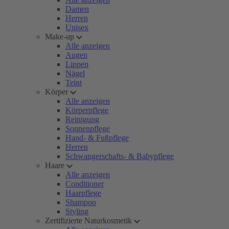
Damen
Herren
Unisex
Make-up
Alle anzeigen
Augen
Lippen
Nägel
Teint
Körper
Alle anzeigen
Körperpflege
Reinigung
Sonnenpflege
Hand- & Fußpflege
Herren
Schwangerschafts- & Babypflege
Haare
Alle anzeigen
Conditioner
Haarpflege
Shampoo
Styling
Zertifizierte Naturkosmetik