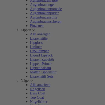
Augenbrauenfarbe
Augenbrauengel
Augenbrauenpomade
Augenbrauenpuder
Augenbrauenstifte
Augenbrauenscheren
Pinzetten
Lippen
Alle anzeigen
Lippenstifte
Lipgloss
Lipliner
Lip-Plumper
Liquid Lipstick
Lippen Zubehör
Lippen-Primer
Lippenbalsam
Matter Lippenstift
Lippenstift-Sets
Nägel
Alle anzeigen
Nagellack
Base Coat
Top Coat
Nagelhärter