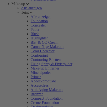
Make-up
Alle anzeigen
Teint
Alle anzeigen
Foundation
Concealer
Puder
Blush
Highlighter
BB- & CC-Cream
Camouflage Make-up
Color Corrector
Contouring
Contouring Paletten
Fixing Spray & Fixierpuder
Make-up Entferner
Mineralpuder
Primer
Abdeckprodukte
Accessoires
Anti-Aging Make-up
Bronzer
Compact-Foundation
Creme-Foundation
Effektprodukte