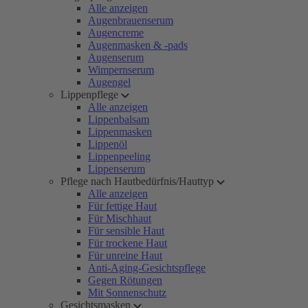
Alle anzeigen
Augenbrauenserum
Augencreme
Augenmasken & -pads
Augenserum
Wimpernserum
Augengel
Lippenpflege
Alle anzeigen
Lippenbalsam
Lippenmasken
Lippenöl
Lippenpeeling
Lippenserum
Pflege nach Hautbedürfnis/Hauttyp
Alle anzeigen
Für fettige Haut
Für Mischhaut
Für sensible Haut
Für trockene Haut
Für unreine Haut
Anti-Aging-Gesichtspflege
Gegen Rötungen
Mit Sonnenschutz
Gesichtsmasken