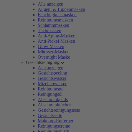
Alle anzeigen
Augen- & Lippenmasken
Feuchtigkeitsmasken
Reinigungsmasken
Schlammmasken
Tuchmasken
Anti-Aging-Masken
Anti-Pickel-Masken
Glow Masken
Mitesser-Masken
Overnight Maske
Gesichtsreinigung
Alle anzeigen
Gesichtspeeling
Gesichtswasser
Mizellenwasser
Reinigungsgel
Reinigungsöl
Abschminkpads
Abschminktücher
Gesichtsreinigungssets
Gesichtsseife
Make-up-Entferner
Reinigungscreme
Reinigungsmilch