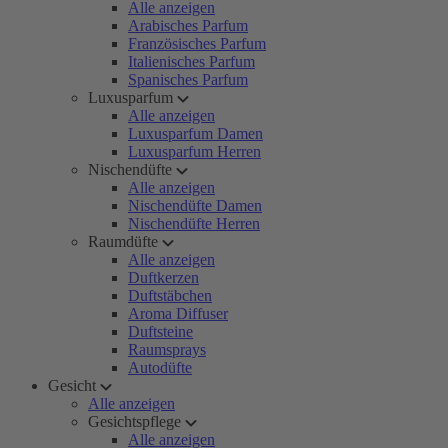
Alle anzeigen
Arabisches Parfum
Französisches Parfum
Italienisches Parfum
Spanisches Parfum
Luxusparfum
Alle anzeigen
Luxusparfum Damen
Luxusparfum Herren
Nischendüfte
Alle anzeigen
Nischendüfte Damen
Nischendüfte Herren
Raumdüfte
Alle anzeigen
Duftkerzen
Duftstäbchen
Aroma Diffuser
Duftsteine
Raumsprays
Autodüfte
Gesicht
Alle anzeigen
Gesichtspflege
Alle anzeigen