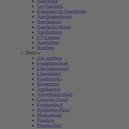
Nagelfeilen
Gel Nagellack
Kunstnägel & Nageldesign
Nagelhautentferner
Nagelknipser
Nagellackentferner
Nagelscheren
UV-Lampen
Nagelpflege
Nagelsets
Pinsel
Alle anzeigen
Foundationpinsel
Lidschattenpinsel
Lippenpinsel
Pinselreiniger
Rougepinsel
Applikatoren
Augenbrauenpinsel
Concealer-Pinsel
Eyelinerpinsel
Highlighter-Pinsel
Maskenpinsel
Pinselsets
Pinseltaschen