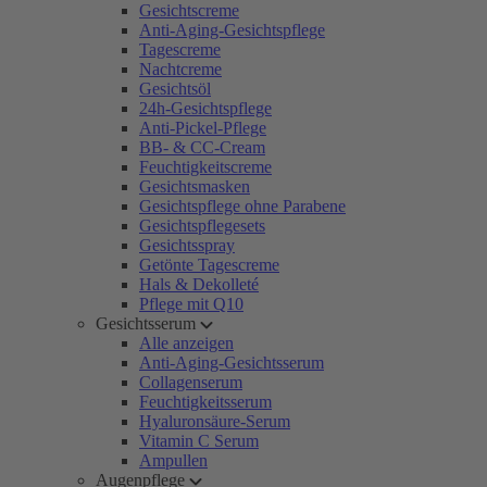
Gesichtscreme
Anti-Aging-Gesichtspflege
Tagescreme
Nachtcreme
Gesichtsöl
24h-Gesichtspflege
Anti-Pickel-Pflege
BB- & CC-Cream
Feuchtigkeitscreme
Gesichtsmasken
Gesichtspflege ohne Parabene
Gesichtspflegesets
Gesichtsspray
Getönte Tagescreme
Hals & Dekolleté
Pflege mit Q10
Gesichtsserum
Alle anzeigen
Anti-Aging-Gesichtsserum
Collagenserum
Feuchtigkeitsserum
Hyaluronsäure-Serum
Vitamin C Serum
Ampullen
Augenpflege