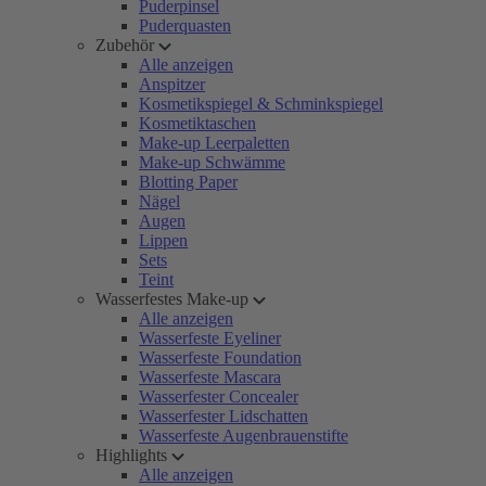
Puderpinsel
Puderquasten
Zubehör
Alle anzeigen
Anspitzer
Kosmetikspiegel & Schminkspiegel
Kosmetiktaschen
Make-up Leerpaletten
Make-up Schwämme
Blotting Paper
Nägel
Augen
Lippen
Sets
Teint
Wasserfestes Make-up
Alle anzeigen
Wasserfeste Eyeliner
Wasserfeste Foundation
Wasserfeste Mascara
Wasserfester Concealer
Wasserfester Lidschatten
Wasserfeste Augenbrauenstifte
Highlights
Alle anzeigen