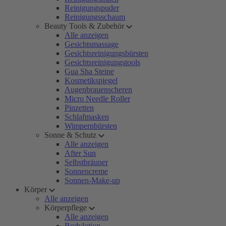
Reinigungspuder
Reinigungsschaum
Beauty Tools & Zubehör
Alle anzeigen
Gesichtsmassage
Gesichtsreinigungsbürsten
Gesichtsreinigungstools
Gua Sha Steine
Kosmetikspiegel
Augenbrauenscheren
Micro Needle Roller
Pinzetten
Schlafmasken
Wimpernbürsten
Sonne & Schutz
Alle anzeigen
After Sun
Selbstbräuner
Sonnencreme
Sonnen-Make-up
Körper
Alle anzeigen
Körperpflege
Alle anzeigen
Bodylotion