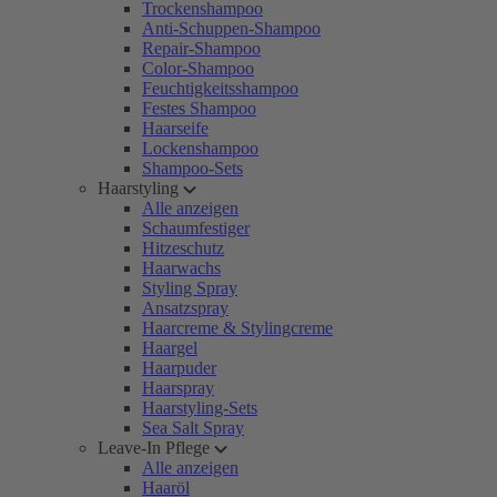
Trockenshampoo
Anti-Schuppen-Shampoo
Repair-Shampoo
Color-Shampoo
Feuchtigkeitsshampoo
Festes Shampoo
Haarseife
Lockenshampoo
Shampoo-Sets
Haarstyling
Alle anzeigen
Schaumfestiger
Hitzeschutz
Haarwachs
Styling Spray
Ansatzspray
Haarcreme & Stylingcreme
Haargel
Haarpuder
Haarspray
Haarstyling-Sets
Sea Salt Spray
Leave-In Pflege
Alle anzeigen
Haaröl