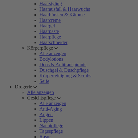
Haarstyling
Haarausfall & Haarwuchs
Haarbürsten & Kämme
Haarcreme
Haargel
Haarpaste
Haarpflege
Haarschneider
Körperpflege
Alle anzeigen
Bodylotions
Deos & Antitranspirants
Duschgel & Duschpflege
Körperreinigung & Scrubs
Seife
Drogerie
Alle anzeigen
Gesichtspflege
Alle anzeigen
Anti-Aging
Augen
Lippen
Nachtpflege
Tagespflege
Rasur