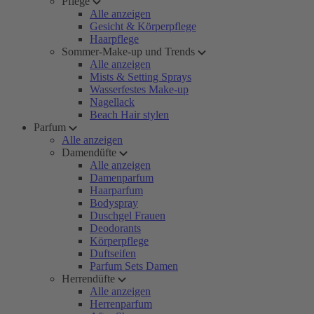
Pflege
Alle anzeigen
Gesicht & Körperpflege
Haarpflege
Sommer-Make-up und Trends
Alle anzeigen
Mists & Setting Sprays
Wasserfestes Make-up
Nagellack
Beach Hair stylen
Parfum
Alle anzeigen
Damendüfte
Alle anzeigen
Damenparfum
Haarparfum
Bodyspray
Duschgel Frauen
Deodorants
Körperpflege
Duftseifen
Parfum Sets Damen
Herrendüfte
Alle anzeigen
Herrenparfum