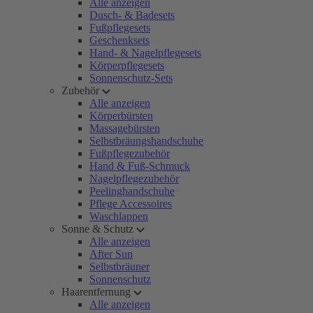
Alle anzeigen
Dusch- & Badesets
Fußpflegesets
Geschenksets
Hand- & Nagelpflegesets
Körperpflegesets
Sonnenschutz-Sets
Zubehör
Alle anzeigen
Körperbürsten
Massagebürsten
Selbstbräungshandschuhe
Fußpflegezubehör
Hand & Fuß-Schmuck
Nagelpflegezubehör
Peelinghandschuhe
Pflege Accessoires
Waschlappen
Sonne & Schutz
Alle anzeigen
After Sun
Selbstbräuner
Sonnenschutz
Haarentfernung
Alle anzeigen