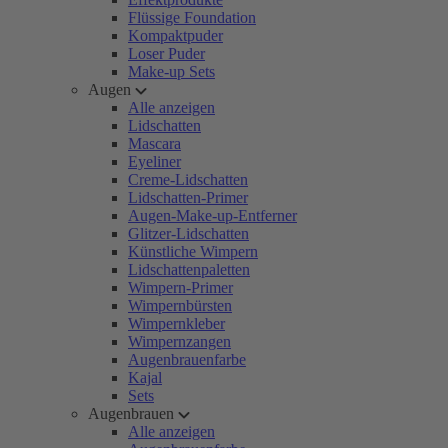
Flüssige Foundation
Kompaktpuder
Loser Puder
Make-up Sets
Augen
Alle anzeigen
Lidschatten
Mascara
Eyeliner
Creme-Lidschatten
Lidschatten-Primer
Augen-Make-up-Entferner
Glitzer-Lidschatten
Künstliche Wimpern
Lidschattenpaletten
Wimpern-Primer
Wimpernbürsten
Wimpernkleber
Wimpernzangen
Augenbrauenfarbe
Kajal
Sets
Augenbrauen
Alle anzeigen