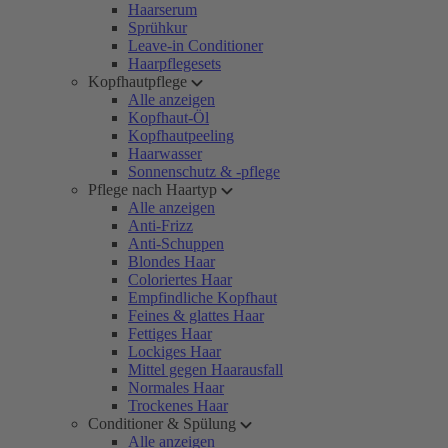
Haarserum
Sprühkur
Leave-in Conditioner
Haarpflegesets
Kopfhautpflege
Alle anzeigen
Kopfhaut-Öl
Kopfhautpeeling
Haarwasser
Sonnenschutz & -pflege
Pflege nach Haartyp
Alle anzeigen
Anti-Frizz
Anti-Schuppen
Blondes Haar
Coloriertes Haar
Empfindliche Kopfhaut
Feines & glattes Haar
Fettiges Haar
Lockiges Haar
Mittel gegen Haarausfall
Normales Haar
Trockenes Haar
Conditioner & Spülung
Alle anzeigen