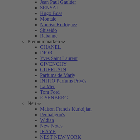
Jean Paul Gaultier
SENSAI
Hugo Boss
Montale
Narciso Rodriguez
Shiseido
Rabanne
Premiummarken
CHANEL
DIOR
Yves Saint Laurent
GIVENCHY
GUERLAIN
Parfums de Marly
INITIO Parfums Privés
La Mer
Tom Ford
EISENBERG
Neu
Maison Francis Kurkdjian
Penhaligon's
Widian
New Notes
IRÄYE
NEST NEW YORK