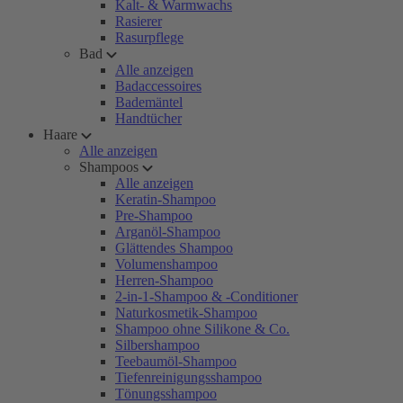
Kalt- & Warmwachs
Rasierer
Rasurpflege
Bad
Alle anzeigen
Badaccessoires
Bademäntel
Handtücher
Haare
Alle anzeigen
Shampoos
Alle anzeigen
Keratin-Shampoo
Pre-Shampoo
Arganöl-Shampoo
Glättendes Shampoo
Volumenshampoo
Herren-Shampoo
2-in-1-Shampoo & -Conditioner
Naturkosmetik-Shampoo
Shampoo ohne Silikone & Co.
Silbershampoo
Teebaumöl-Shampoo
Tiefenreinigungsshampoo
Tönungsshampoo