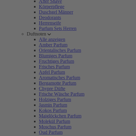
After Shave
Körperpflege
Duschgel Männer
Deodorants
Herrenseife
Parfum Sets Herren
Duftnoten
Alle anzeigen
Amber Parfum
Orientalisches Parfum
Blumiges Parfum
Fruchtiges Parfum
Frisches Parfum
Apfel Parfum
Aromatisches Parfum
Bergamotte Parfum
Chypre Düfte
Frische Wäsche Parfum
Holziges Parfum
Jasmin Parfum
Kokos Parfum
Maiglöckchen Parfum
Molekül Parfum
Moschus Parfum
Oud Parfum