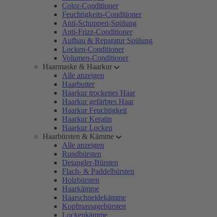
Color-Conditioner
Feuchtigkeits-Conditioner
Anti-Schuppen-Spülung
Anti-Frizz-Conditioner
Aufbau & Reparatur Spülung
Locken-Conditioner
Volumen-Conditioner
Haarmaske & Haarkur
Alle anzeigen
Haarbutter
Haarkur trockenes Haar
Haarkur gefärbtes Haar
Haarkur Feuchtigkeit
Haarkur Keratin
Haarkur Locken
Haarbürsten & Kämme
Alle anzeigen
Rundbürsten
Detangler-Bürsten
Flach- & Paddelbürsten
Holzbürsten
Haarkämme
Haarschneidekämme
Kopfmassagebürsten
Lockenkämme