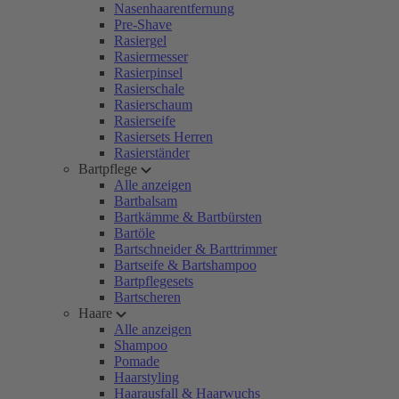
Nasenhaarentfernung
Pre-Shave
Rasiergel
Rasiermesser
Rasierpinsel
Rasierschale
Rasierschaum
Rasierseife
Rasiersets Herren
Rasierständer
Bartpflege
Alle anzeigen
Bartbalsam
Bartkämme & Bartbürsten
Bartöle
Bartschneider & Barttrimmer
Bartseife & Bartshampoo
Bartpflegesets
Bartscheren
Haare
Alle anzeigen
Shampoo
Pomade
Haarstyling
Haarausfall & Haarwuchs