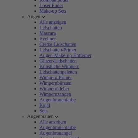
Loser Puder
Make-up Sets
Augen
Alle anzeigen
Lidschatten
Mascara
Eyeliner
Creme-Lidschatten
Lidschatten-Primer
Augen-Make-up-Entferner
Glitzer-Lidschatten
Künstliche Wimpern
Lidschattenpaletten
Wimpern-Primer
Wimpernbürsten
Wimpernkleber
Wimpernzangen
Augenbrauenfarbe
Kajal
Sets
Augenbrauen
Alle anzeigen
Augenbrauenfarbe
Augenbrauengel