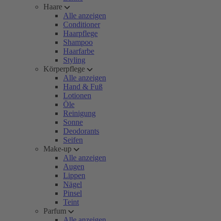
Haare
Alle anzeigen
Conditioner
Haarpflege
Shampoo
Haarfarbe
Styling
Körperpflege
Alle anzeigen
Hand & Fuß
Lotionen
Öle
Reinigung
Sonne
Deodorants
Seifen
Make-up
Alle anzeigen
Augen
Lippen
Nägel
Pinsel
Teint
Parfum
Alle anzeigen