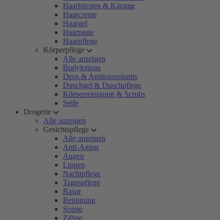
Haarbürsten & Kämme
Haarcreme
Haargel
Haarpaste
Haarpflege
Körperpflege
Alle anzeigen
Bodylotions
Deos & Antitranspirants
Duschgel & Duschpflege
Körperreinigung & Scrubs
Seife
Drogerie
Alle anzeigen
Gesichtspflege
Alle anzeigen
Anti-Aging
Augen
Lippen
Nachtpflege
Tagespflege
Rasur
Reinigung
Sonne
Zähne