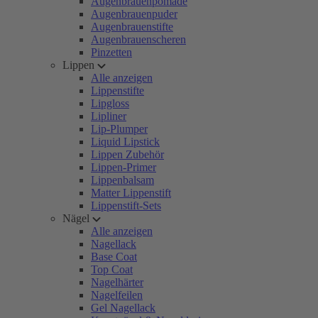
Augenbrauenpomade
Augenbrauenpuder
Augenbrauenstifte
Augenbrauenscheren
Pinzetten
Lippen
Alle anzeigen
Lippenstifte
Lipgloss
Lipliner
Lip-Plumper
Liquid Lipstick
Lippen Zubehör
Lippen-Primer
Lippenbalsam
Matter Lippenstift
Lippenstift-Sets
Nägel
Alle anzeigen
Nagellack
Base Coat
Top Coat
Nagelhärter
Nagelfeilen
Gel Nagellack