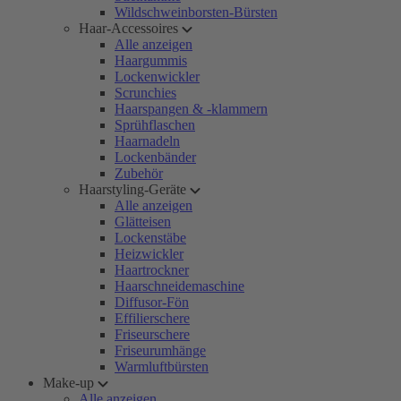
Wildschweinborsten-Bürsten
Haar-Accessoires
Alle anzeigen
Haargummis
Lockenwickler
Scrunchies
Haarspangen & -klammern
Sprühflaschen
Haarnadeln
Lockenbänder
Zubehör
Haarstyling-Geräte
Alle anzeigen
Glätteisen
Lockenstäbe
Heizwickler
Haartrockner
Haarschneidemaschine
Diffusor-Fön
Effilierschere
Friseurschere
Friseurumhänge
Warmluftbürsten
Make-up
Alle anzeigen