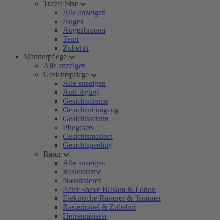
Travel Size
Alle anzeigen
Augen
Augenbrauen
Teint
Zubehör
Männerpflege
Alle anzeigen
Gesichtspflege
Alle anzeigen
Anti-Aging
Gesichtscreme
Gesichtsreinigung
Gesichtsserum
Pflegesets
Gesichtsmasken
Gesichtspeeling
Rasur
Alle anzeigen
Rasiercreme
Nassrasierer
After Shave Balsam & Lotion
Elektrische Rasierer & Trimmer
Rasierhobel & Zubehör
Herrenrasierer