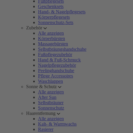
Fußpflegesets
Geschenksets
Hand- & Nagelpflegesets
Körperpflegesets
Sonnenschutz-Sets
Zubehör
Alle anzeigen
Körperbürsten
Massagebürsten
Selbstbräungshandschuhe
Fußpflegezubehör
Hand & Fuß-Schmuck
Nagelpflegezubehör
Peelinghandschuhe
Pflege Accessoires
Waschlappen
Sonne & Schutz
Alle anzeigen
After Sun
Selbstbräuner
Sonnenschutz
Haarentfernung
Alle anzeigen
Kalt- & Warmwachs
Rasierer