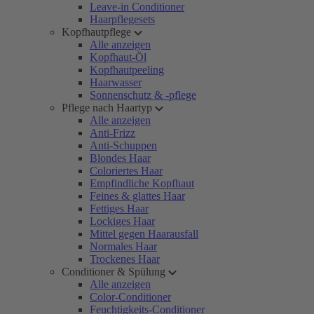
Leave-in Conditioner
Haarpflegesets
Kopfhautpflege
Alle anzeigen
Kopfhaut-Öl
Kopfhautpeeling
Haarwasser
Sonnenschutz & -pflege
Pflege nach Haartyp
Alle anzeigen
Anti-Frizz
Anti-Schuppen
Blondes Haar
Coloriertes Haar
Empfindliche Kopfhaut
Feines & glattes Haar
Fettiges Haar
Lockiges Haar
Mittel gegen Haarausfall
Normales Haar
Trockenes Haar
Conditioner & Spülung
Alle anzeigen
Color-Conditioner
Feuchtigkeits-Conditioner