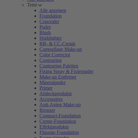
Teint
Alle anzeigen
Foundation
Concealer
Puder
Blush
Highlighter
BB- & CC-Cream
Camouflage Make-up
Color Corrector
Contouring
Contouring Paletten
Fixing Spray & Fixierpuder
Make-up Entferner
Mineralpuder
Primer
Abdeckprodukte
Accessoires
Anti-Aging Make-up
Bronzer
Compact-Foundation
Creme-Foundation
Effektprodukte
Flüssige Foundation
Kompaktpuder