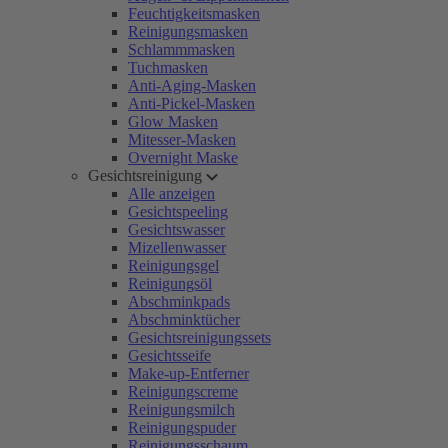
Feuchtigkeitsmasken
Reinigungsmasken
Schlammmasken
Tuchmasken
Anti-Aging-Masken
Anti-Pickel-Masken
Glow Masken
Mitesser-Masken
Overnight Maske
Gesichtsreinigung
Alle anzeigen
Gesichtspeeling
Gesichtswasser
Mizellenwasser
Reinigungsgel
Reinigungsöl
Abschminkpads
Abschminktücher
Gesichtsreinigungssets
Gesichtsseife
Make-up-Entferner
Reinigungscreme
Reinigungsmilch
Reinigungspuder
Reinigungsschaum