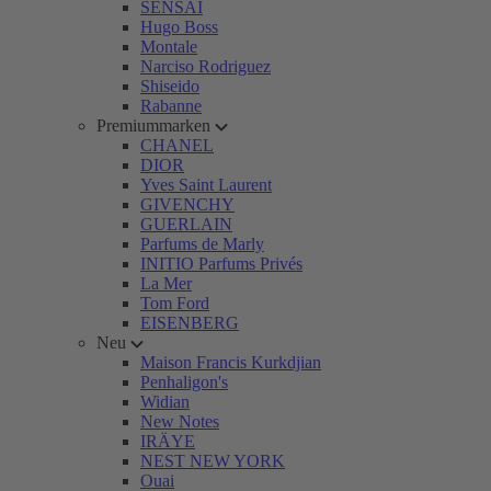
SENSAI
Hugo Boss
Montale
Narciso Rodriguez
Shiseido
Rabanne
Premiummarken
CHANEL
DIOR
Yves Saint Laurent
GIVENCHY
GUERLAIN
Parfums de Marly
INITIO Parfums Privés
La Mer
Tom Ford
EISENBERG
Neu
Maison Francis Kurkdjian
Penhaligon's
Widian
New Notes
IRÄYE
NEST NEW YORK
Ouai