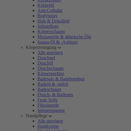
Körperöl
Anti-Cellulite
Bodyspray
Hals & Dekolleté
Intimpflege
Körperschaum
Massageöle & ätherische Öle
Sauna-Öl & -Aufguss
Körperreinigung
Alle anzeigen
Duschgel
Duschöl
Duschschaum
Körperpeeling
Badesalz & Badebomben
Badeöl & -milch
Badeschaum
Dusch- & Badesets
Feste Seife
Flüssigseife
Intimreinigung
Handpflege
Alle anzeigen
Handcreme