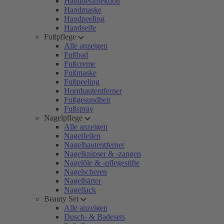
Handdesinfektion
Handmaske
Handpeeling
Handseife
Fußpflege
Alle anzeigen
Fußbad
Fußcreme
Fußmaske
Fußpeeling
Hornhautentferner
Fußgesundheit
Fußspray
Nagelpflege
Alle anzeigen
Nagelfeilen
Nagelhautentferner
Nagelknipser & -zangen
Nagelöle & -pflegestifte
Nagelscheren
Nagelhärter
Nagellack
Beauty Set
Alle anzeigen
Dusch- & Badesets