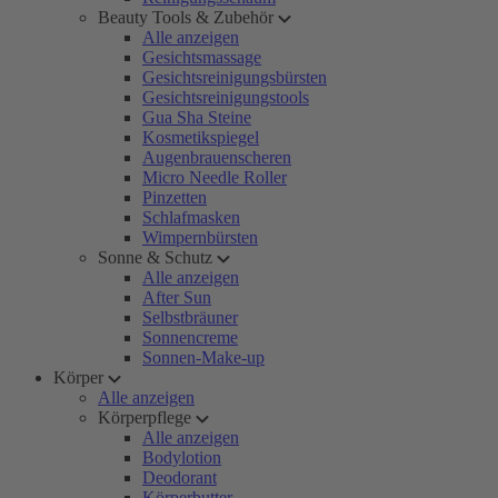
Beauty Tools & Zubehör
Alle anzeigen
Gesichtsmassage
Gesichtsreinigungsbürsten
Gesichtsreinigungstools
Gua Sha Steine
Kosmetikspiegel
Augenbrauenscheren
Micro Needle Roller
Pinzetten
Schlafmasken
Wimpernbürsten
Sonne & Schutz
Alle anzeigen
After Sun
Selbstbräuner
Sonnencreme
Sonnen-Make-up
Körper
Alle anzeigen
Körperpflege
Alle anzeigen
Bodylotion
Deodorant
Körperbutter