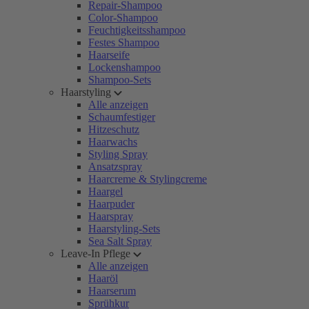
Repair-Shampoo
Color-Shampoo
Feuchtigkeitsshampoo
Festes Shampoo
Haarseife
Lockenshampoo
Shampoo-Sets
Haarstyling
Alle anzeigen
Schaumfestiger
Hitzeschutz
Haarwachs
Styling Spray
Ansatzspray
Haarcreme & Stylingcreme
Haargel
Haarpuder
Haarspray
Haarstyling-Sets
Sea Salt Spray
Leave-In Pflege
Alle anzeigen
Haaröl
Haarserum
Sprühkur