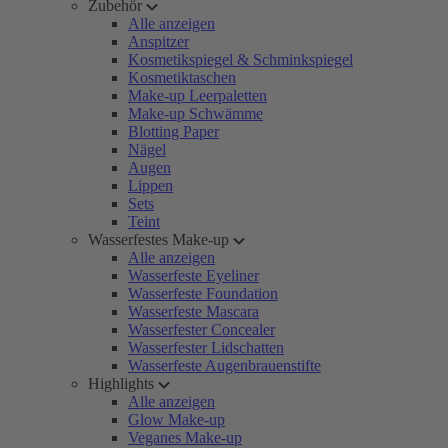
Zubehör
Alle anzeigen
Anspitzer
Kosmetikspiegel & Schminkspiegel
Kosmetiktaschen
Make-up Leerpaletten
Make-up Schwämme
Blotting Paper
Nägel
Augen
Lippen
Sets
Teint
Wasserfestes Make-up
Alle anzeigen
Wasserfeste Eyeliner
Wasserfeste Foundation
Wasserfeste Mascara
Wasserfester Concealer
Wasserfester Lidschatten
Wasserfeste Augenbrauenstifte
Highlights
Alle anzeigen
Glow Make-up
Veganes Make-up