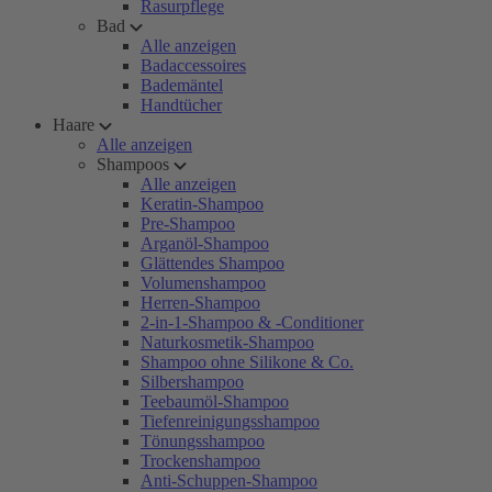
Rasurpflege
Bad
Alle anzeigen
Badaccessoires
Bademäntel
Handtücher
Haare
Alle anzeigen
Shampoos
Alle anzeigen
Keratin-Shampoo
Pre-Shampoo
Arganöl-Shampoo
Glättendes Shampoo
Volumenshampoo
Herren-Shampoo
2-in-1-Shampoo & -Conditioner
Naturkosmetik-Shampoo
Shampoo ohne Silikone & Co.
Silbershampoo
Teebaumöl-Shampoo
Tiefenreinigungsshampoo
Tönungsshampoo
Trockenshampoo
Anti-Schuppen-Shampoo