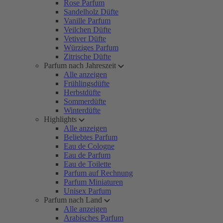
Rose Parfum
Sandelholz Düfte
Vanille Parfum
Veilchen Düfte
Vetiver Düfte
Würziges Parfum
Zitrische Düfte
Parfum nach Jahreszeit
Alle anzeigen
Frühlingsdüfte
Herbstdüfte
Sommerdüfte
Winterdüfte
Highlights
Alle anzeigen
Beliebtes Parfum
Eau de Cologne
Eau de Parfum
Eau de Toilette
Parfum auf Rechnung
Parfum Miniaturen
Unisex Parfum
Parfum nach Land
Alle anzeigen
Arabisches Parfum