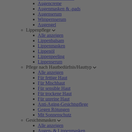
Augencreme
Augenmasken & -pads
Augenserum
Wimpernserum
Augengel
Lippenpflege
Alle anzeigen
Lippenbalsam
Lippenmasken
Lippenöl
Lippenpeeling
Lippenserum
Pflege nach Hautbedürfnis/Hauttyp
Alle anzeigen
Für fettige Haut
Für Mischhaut
Für sensible Haut
Für trockene Haut
Für unreine Haut
Anti-Aging-Gesichtspflege
Gegen Rötungen
Mit Sonnenschutz
Gesichtsmasken
Alle anzeigen
Augen- & Lippenmasken