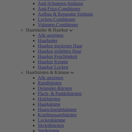
Anti-Schuppen-Spülung
Anti-Frizz-Conditioner
Aufbau & Reparatur Spülung
Locken-Conditioner
Volumen-Conditioner
Haarmaske & Haarkur
Alle anzeigen
Haarbutter
Haarkur trockenes Haar
Haarkur gefärbtes Haar
Haarkur Feuchtigkeit
Haarkur Keratin
Haarkur Locken
Haarbürsten & Kämme
Alle anzeigen
Rundbürsten
Detangler-Bürsten
Flach- & Paddelbürsten
Holzbürsten
Haarkämme
Haarschneidekämme
Kopfmassagebürsten
Lockenkämme
Skelettbürsten
Stielkämme