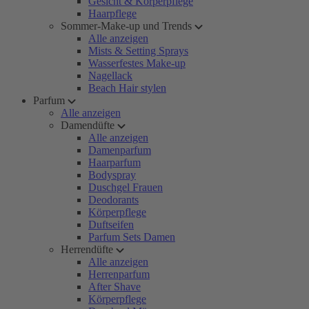
Gesicht & Körperpflege
Haarpflege
Sommer-Make-up und Trends
Alle anzeigen
Mists & Setting Sprays
Wasserfestes Make-up
Nagellack
Beach Hair stylen
Parfum
Alle anzeigen
Damendüfte
Alle anzeigen
Damenparfum
Haarparfum
Bodyspray
Duschgel Frauen
Deodorants
Körperpflege
Duftseifen
Parfum Sets Damen
Herrendüfte
Alle anzeigen
Herrenparfum
After Shave
Körperpflege