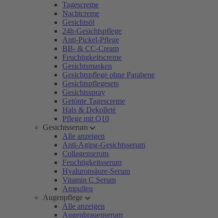
Tagescreme
Nachtcreme
Gesichtsöl
24h-Gesichtspflege
Anti-Pickel-Pflege
BB- & CC-Cream
Feuchtigkeitscreme
Gesichtsmasken
Gesichtspflege ohne Parabene
Gesichtspflegesets
Gesichtsspray
Getönte Tagescreme
Hals & Dekolleté
Pflege mit Q10
Gesichtsserum
Alle anzeigen
Anti-Aging-Gesichtsserum
Collagenserum
Feuchtigkeitsserum
Hyaluronsäure-Serum
Vitamin C Serum
Ampullen
Augenpflege
Alle anzeigen
Augenbrauenserum