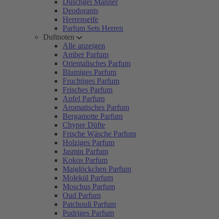
Duschgel Männer
Deodorants
Herrenseife
Parfum Sets Herren
Duftnoten
Alle anzeigen
Amber Parfum
Orientalisches Parfum
Blumiges Parfum
Fruchtiges Parfum
Frisches Parfum
Apfel Parfum
Aromatisches Parfum
Bergamotte Parfum
Chypre Düfte
Frische Wäsche Parfum
Holziges Parfum
Jasmin Parfum
Kokos Parfum
Maiglöckchen Parfum
Molekül Parfum
Moschus Parfum
Oud Parfum
Patchouli Parfum
Pudriges Parfum