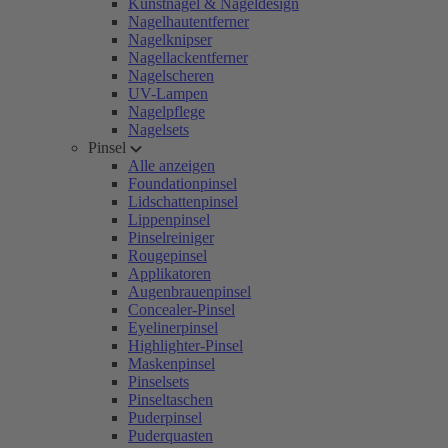
Kunstnägel & Nageldesign
Nagelhautentferner
Nagelknipser
Nagellackentferner
Nagelscheren
UV-Lampen
Nagelpflege
Nagelsets
Pinsel
Alle anzeigen
Foundationpinsel
Lidschattenpinsel
Lippenpinsel
Pinselreiniger
Rougepinsel
Applikatoren
Augenbrauenpinsel
Concealer-Pinsel
Eyelinerpinsel
Highlighter-Pinsel
Maskenpinsel
Pinselsets
Pinseltaschen
Puderpinsel
Puderquasten