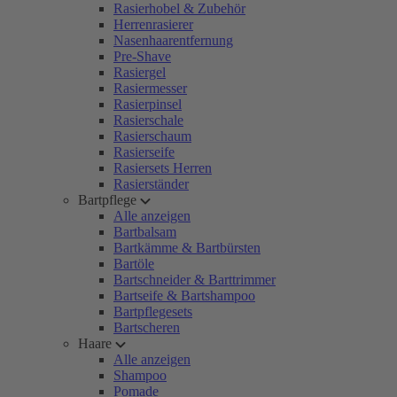
Rasierhobel & Zubehör
Herrenrasierer
Nasenhaarentfernung
Pre-Shave
Rasiergel
Rasiermesser
Rasierpinsel
Rasierschale
Rasierschaum
Rasierseife
Rasiersets Herren
Rasierständer
Bartpflege
Alle anzeigen
Bartbalsam
Bartkämme & Bartbürsten
Bartöle
Bartschneider & Barttrimmer
Bartseife & Bartshampoo
Bartpflegesets
Bartscheren
Haare
Alle anzeigen
Shampoo
Pomade