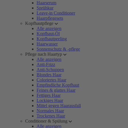
Haarserum
Sprühkur
Leave-in Conditioner
Haarpflegesets
Kopfhautpflege
Alle anzeigen
Kopfhaut-Öl
Kopfhautpeeling
Haarwasser
Sonnenschutz & -pflege
Pflege nach Haartyp
Alle anzeigen
Anti-Frizz
Anti-Schuppen
Blondes Haar
Coloriertes Haar
Empfindliche Kopfhaut
Feines & glattes Haar
Fettiges Haar
Lockiges Haar
Mittel gegen Haarausfall
Normales Haar
Trockenes Haar
Conditioner & Spülung
Alle anzeigen