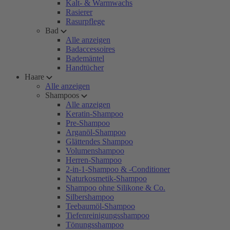
Kalt- & Warmwachs
Rasierer
Rasurpflege
Bad
Alle anzeigen
Badaccessoires
Bademäntel
Handtücher
Haare
Alle anzeigen
Shampoos
Alle anzeigen
Keratin-Shampoo
Pre-Shampoo
Arganöl-Shampoo
Glättendes Shampoo
Volumenshampoo
Herren-Shampoo
2-in-1-Shampoo & -Conditioner
Naturkosmetik-Shampoo
Shampoo ohne Silikone & Co.
Silbershampoo
Teebaumöl-Shampoo
Tiefenreinigungsshampoo
Tönungsshampoo