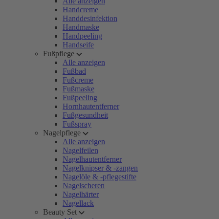
Alle anzeigen
Handcreme
Handdesinfektion
Handmaske
Handpeeling
Handseife
Fußpflege
Alle anzeigen
Fußbad
Fußcreme
Fußmaske
Fußpeeling
Hornhautentferner
Fußgesundheit
Fußspray
Nagelpflege
Alle anzeigen
Nagelfeilen
Nagelhautentferner
Nagelknipser & -zangen
Nagelöle & -pflegestifte
Nagelscheren
Nagelhärter
Nagellack
Beauty Set