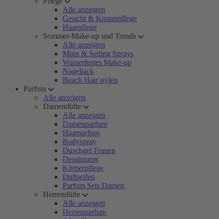
Pflege
Alle anzeigen
Gesicht & Körperpflege
Haarpflege
Sommer-Make-up und Trends
Alle anzeigen
Mists & Setting Sprays
Wasserfestes Make-up
Nagellack
Beach Hair stylen
Parfum
Alle anzeigen
Damendüfte
Alle anzeigen
Damenparfum
Haarparfum
Bodyspray
Duschgel Frauen
Deodorants
Körperpflege
Duftseifen
Parfum Sets Damen
Herrendüfte
Alle anzeigen
Herrenparfum