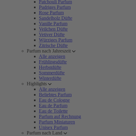
Patchouli Parfum
Pudriges Parfum
Rose Parfum
Sandelholz Düfte
Vanille Parfum
Veilchen Düfte
Vetiver Düfte
Würziges Parfum
Zitrische Düfte
Parfum nach Jahreszeit
Alle anzeigen
Frühlingsdüfte
Herbstdüfte
Sommerdüfte
Winterdüfte
Highlights
Alle anzeigen
Beliebtes Parfum
Eau de Cologne
Eau de Parfum
Eau de Toilette
Parfum auf Rechnung
Parfum Miniaturen
Unisex Parfum
Parfum nach Land