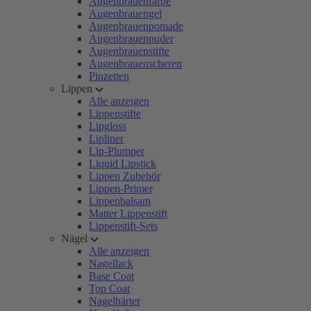
Augenbrauenfarbe
Augenbrauengel
Augenbrauenpomade
Augenbrauenpuder
Augenbrauenstifte
Augenbrauenscheren
Pinzetten
Lippen
Alle anzeigen
Lippenstifte
Lipgloss
Lipliner
Lip-Plumper
Liquid Lipstick
Lippen Zubehör
Lippen-Primer
Lippenbalsam
Matter Lippenstift
Lippenstift-Sets
Nägel
Alle anzeigen
Nagellack
Base Coat
Top Coat
Nagelhärter