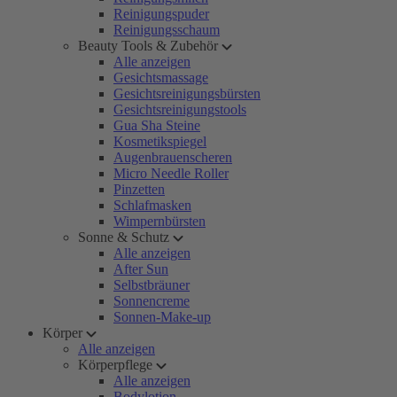
Reinigungspuder
Reinigungsschaum
Beauty Tools & Zubehör
Alle anzeigen
Gesichtsmassage
Gesichtsreinigungsbürsten
Gesichtsreinigungstools
Gua Sha Steine
Kosmetikspiegel
Augenbrauenscheren
Micro Needle Roller
Pinzetten
Schlafmasken
Wimpernbürsten
Sonne & Schutz
Alle anzeigen
After Sun
Selbstbräuner
Sonnencreme
Sonnen-Make-up
Körper
Alle anzeigen
Körperpflege
Alle anzeigen
Bodylotion