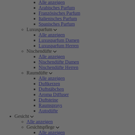
Alle anzeigen
Arabisches Parfum
Französisches Parfum
Italienisches Parfum
Spanisches Parfum
Luxusparfum
Alle anzeigen
Luxusparfum Damen
Luxusparfum Herren
Nischendüfte
Alle anzeigen
Nischendüfte Damen
Nischendüfte Herren
Raumdüfte
Alle anzeigen
Duftkerzen
Duftstäbchen
Aroma Diffuser
Duftsteine
Raumsprays
Autodüfte
Gesicht
Alle anzeigen
Gesichtspflege
Alle anzeigen