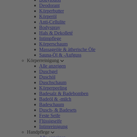
Deodorant
Körperbutter
Körperöl
Anti-Cellulite
Bodyspray
Hals & Dekolleté
Intimpflege
Körperschaum
Massageöle & ätherische Öle
Sauna-Öl & -Aufguss
Körperreinigung
Alle anzeigen
Duschgel
Duschöl
Duschschaum
Körperpeeling
Badesalz & Badebomben
Badeöl & -milch
Badeschaum
Dusch- & Badesets
Feste Seife
Flüssigseife
Intimreinigung
Handpflege