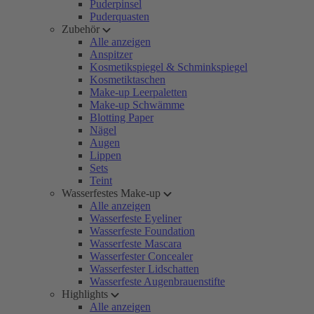
Puderpinsel
Puderquasten
Zubehör
Alle anzeigen
Anspitzer
Kosmetikspiegel & Schminkspiegel
Kosmetiktaschen
Make-up Leerpaletten
Make-up Schwämme
Blotting Paper
Nägel
Augen
Lippen
Sets
Teint
Wasserfestes Make-up
Alle anzeigen
Wasserfeste Eyeliner
Wasserfeste Foundation
Wasserfeste Mascara
Wasserfester Concealer
Wasserfester Lidschatten
Wasserfeste Augenbrauenstifte
Highlights
Alle anzeigen