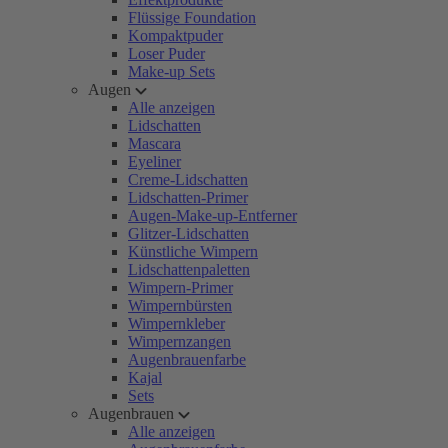
Flüssige Foundation
Kompaktpuder
Loser Puder
Make-up Sets
Augen
Alle anzeigen
Lidschatten
Mascara
Eyeliner
Creme-Lidschatten
Lidschatten-Primer
Augen-Make-up-Entferner
Glitzer-Lidschatten
Künstliche Wimpern
Lidschattenpaletten
Wimpern-Primer
Wimpernbürsten
Wimpernkleber
Wimpernzangen
Augenbrauenfarbe
Kajal
Sets
Augenbrauen
Alle anzeigen