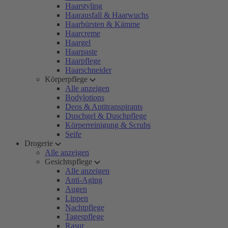
Haarstyling
Haarausfall & Haarwuchs
Haarbürsten & Kämme
Haarcreme
Haargel
Haarpaste
Haarpflege
Haarschneider
Körperpflege
Alle anzeigen
Bodylotions
Deos & Antitranspirants
Duschgel & Duschpflege
Körperreinigung & Scrubs
Seife
Drogerie
Alle anzeigen
Gesichtspflege
Alle anzeigen
Anti-Aging
Augen
Lippen
Nachtpflege
Tagespflege
Rasur