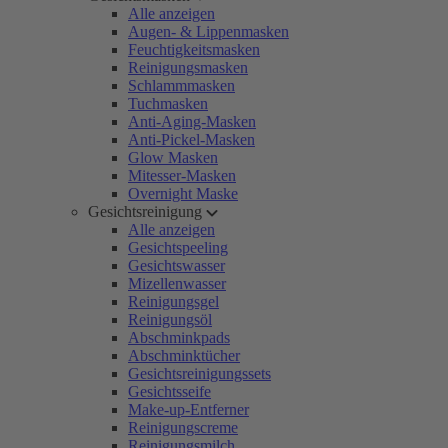
Alle anzeigen
Augen- & Lippenmasken
Feuchtigkeitsmasken
Reinigungsmasken
Schlammmasken
Tuchmasken
Anti-Aging-Masken
Anti-Pickel-Masken
Glow Masken
Mitesser-Masken
Overnight Maske
Gesichtsreinigung
Alle anzeigen
Gesichtspeeling
Gesichtswasser
Mizellenwasser
Reinigungsgel
Reinigungsöl
Abschminkpads
Abschminktücher
Gesichtsreinigungssets
Gesichtsseife
Make-up-Entferner
Reinigungscreme
Reinigungsmilch