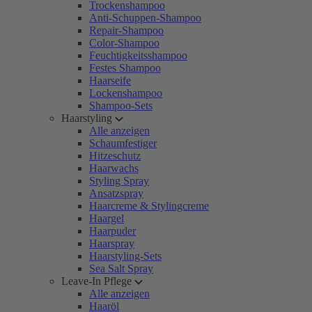
Trockenshampoo
Anti-Schuppen-Shampoo
Repair-Shampoo
Color-Shampoo
Feuchtigkeitsshampoo
Festes Shampoo
Haarseife
Lockenshampoo
Shampoo-Sets
Haarstyling
Alle anzeigen
Schaumfestiger
Hitzeschutz
Haarwachs
Styling Spray
Ansatzspray
Haarcreme & Stylingcreme
Haargel
Haarpuder
Haarspray
Haarstyling-Sets
Sea Salt Spray
Leave-In Pflege
Alle anzeigen
Haaröl