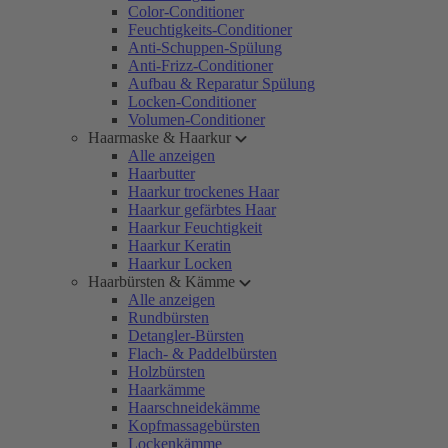
Color-Conditioner
Feuchtigkeits-Conditioner
Anti-Schuppen-Spülung
Anti-Frizz-Conditioner
Aufbau & Reparatur Spülung
Locken-Conditioner
Volumen-Conditioner
Haarmaske & Haarkur
Alle anzeigen
Haarbutter
Haarkur trockenes Haar
Haarkur gefärbtes Haar
Haarkur Feuchtigkeit
Haarkur Keratin
Haarkur Locken
Haarbürsten & Kämme
Alle anzeigen
Rundbürsten
Detangler-Bürsten
Flach- & Paddelbürsten
Holzbürsten
Haarkämme
Haarschneidekämme
Kopfmassagebürsten
Lockenkämme