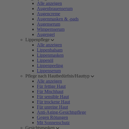
Alle anzeigen
Augenbrauenserum
Augencreme
Augenmasken & -pads
Augenserum
Wimpernserum
Augengel
Lippenpflege
Alle anzeigen
Lippenbalsam
Lippenmasken
Lippenöl
Lippenpeeling
Lippenserum
Pflege nach Hautbedürfnis/Hauttyp
Alle anzeigen
Für fettige Haut
Für Mischhaut
Für sensible Haut
Für trockene Haut
Für unreine Haut
Anti-Aging-Gesichtspflege
Gegen Rötungen
Mit Sonnenschutz
Gesichtsmasken