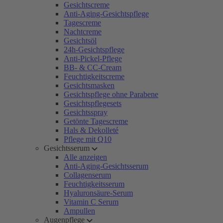
Gesichtscreme
Anti-Aging-Gesichtspflege
Tagescreme
Nachtcreme
Gesichtsöl
24h-Gesichtspflege
Anti-Pickel-Pflege
BB- & CC-Cream
Feuchtigkeitscreme
Gesichtsmasken
Gesichtspflege ohne Parabene
Gesichtspflegesets
Gesichtsspray
Getönte Tagescreme
Hals & Dekolleté
Pflege mit Q10
Gesichtsserum
Alle anzeigen
Anti-Aging-Gesichtsserum
Collagenserum
Feuchtigkeitsserum
Hyaluronsäure-Serum
Vitamin C Serum
Ampullen
Augenpflege