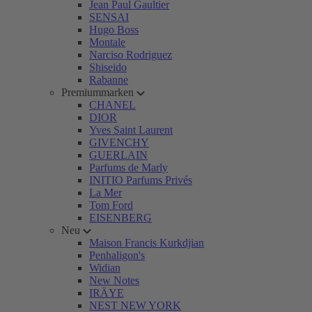
Jean Paul Gaultier
SENSAI
Hugo Boss
Montale
Narciso Rodriguez
Shiseido
Rabanne
Premiummarken
CHANEL
DIOR
Yves Saint Laurent
GIVENCHY
GUERLAIN
Parfums de Marly
INITIO Parfums Privés
La Mer
Tom Ford
EISENBERG
Neu
Maison Francis Kurkdjian
Penhaligon's
Widian
New Notes
IRÄYE
NEST NEW YORK