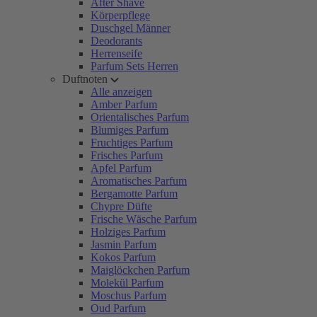
After Shave
Körperpflege
Duschgel Männer
Deodorants
Herrenseife
Parfum Sets Herren
Duftnoten
Alle anzeigen
Amber Parfum
Orientalisches Parfum
Blumiges Parfum
Fruchtiges Parfum
Frisches Parfum
Apfel Parfum
Aromatisches Parfum
Bergamotte Parfum
Chypre Düfte
Frische Wäsche Parfum
Holziges Parfum
Jasmin Parfum
Kokos Parfum
Maiglöckchen Parfum
Molekül Parfum
Moschus Parfum
Oud Parfum