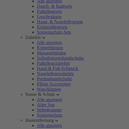
Alle anzeigen
Dusch- & Badesets
Fußpflegesets
Geschenksets
Hand- & Nagelpflegesets
Körperpflegesets
Sonnenschutz-Sets
Zubehör
Alle anzeigen
Körperbürsten
Massagebürsten
Selbstbräungshandschuhe
Fußpflegezubehör
Hand & Fuß-Schmuck
Nagelpflegezubehör
Peelinghandschuhe
Pflege Accessoires
Waschlappen
Sonne & Schutz
Alle anzeigen
After Sun
Selbstbräuner
Sonnenschutz
Haarentfernung
Alle anzeigen