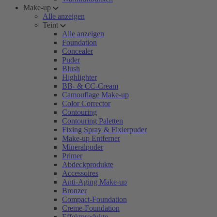
Make-up
Alle anzeigen
Teint
Alle anzeigen
Foundation
Concealer
Puder
Blush
Highlighter
BB- & CC-Cream
Camouflage Make-up
Color Corrector
Contouring
Contouring Paletten
Fixing Spray & Fixierpuder
Make-up Entferner
Mineralpuder
Primer
Abdeckprodukte
Accessoires
Anti-Aging Make-up
Bronzer
Compact-Foundation
Creme-Foundation
Effektprodukte