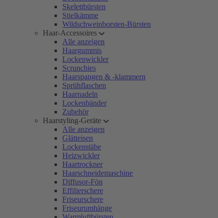
Skelettbürsten
Stielkämme
Wildschweinborsten-Bürsten
Haar-Accessoires
Alle anzeigen
Haargummis
Lockenwickler
Scrunchies
Haarspangen & -klammern
Sprühflaschen
Haarnadeln
Lockenbänder
Zubehör
Haarstyling-Geräte
Alle anzeigen
Glätteisen
Lockenstäbe
Heizwickler
Haartrockner
Haarschneidemaschine
Diffusor-Fön
Effilierschere
Friseurschere
Friseurumhänge
Warmluftbürsten