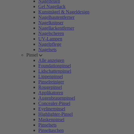
Nagelfeilen
Gel Nagellack
Kunstnägel & Nageldesign
Nagelhautentferner
Nagelknipser
Nagellackentferner
Nagelscheren
UV-Lampen
Nagelpflege
Nagelsets
Pinsel
Alle anzeigen
Foundationpinsel
Lidschattenpinsel
Lippenpinsel
Pinselreiniger
Rougepinsel
Applikatoren
Augenbrauenpinsel
Concealer-Pinsel
Eyelinerpinsel
Highlighter-Pinsel
Maskenpinsel
Pinselsets
Pinseltaschen