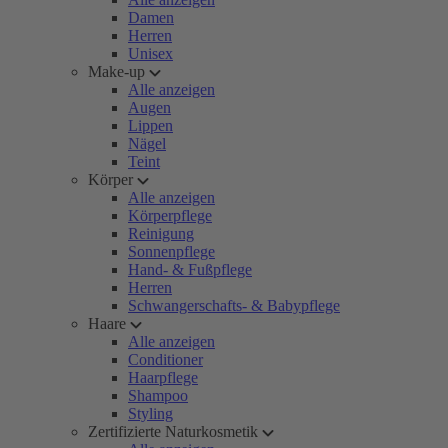
Damen
Herren
Unisex
Make-up
Alle anzeigen
Augen
Lippen
Nägel
Teint
Körper
Alle anzeigen
Körperpflege
Reinigung
Sonnenpflege
Hand- & Fußpflege
Herren
Schwangerschafts- & Babypflege
Haare
Alle anzeigen
Conditioner
Haarpflege
Shampoo
Styling
Zertifizierte Naturkosmetik