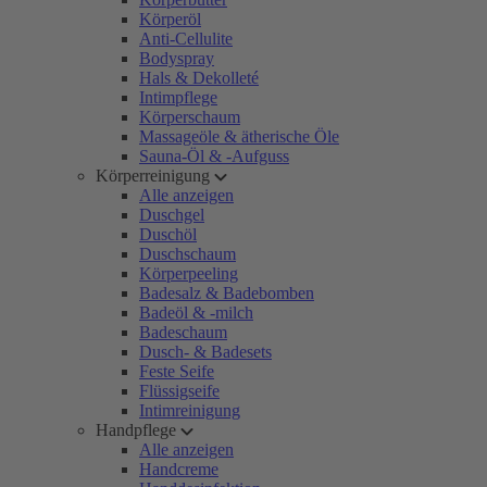
Körperöl
Anti-Cellulite
Bodyspray
Hals & Dekolleté
Intimpflege
Körperschaum
Massageöle & ätherische Öle
Sauna-Öl & -Aufguss
Körperreinigung
Alle anzeigen
Duschgel
Duschöl
Duschschaum
Körperpeeling
Badesalz & Badebomben
Badeöl & -milch
Badeschaum
Dusch- & Badesets
Feste Seife
Flüssigseife
Intimreinigung
Handpflege
Alle anzeigen
Handcreme