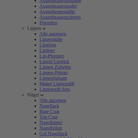
Augenbrauenpomade
Augenbrauenpuder
Augenbrauenstifte
Augenbrauenscheren
Pinzetten
Lippen
Alle anzeigen
Lippenstifte
Lipgloss
Lipliner
Lip-Plumper
Liquid Lipstick
Lippen Zubehör
Lippen-Primer
Lippenbalsam
Matter Lippenstift
Lippenstift-Sets
Nägel
Alle anzeigen
Nagellack
Base Coat
Top Coat
Nagelhärter
Nagelfeilen
Gel Nagellack