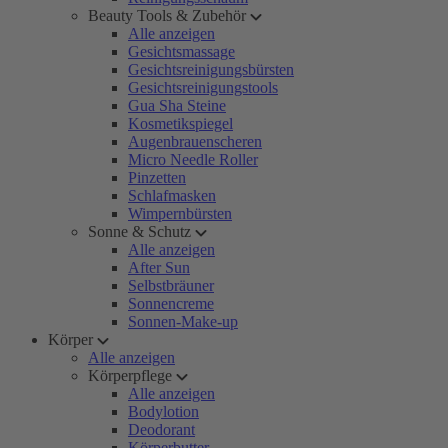
Beauty Tools & Zubehör
Alle anzeigen
Gesichtsmassage
Gesichtsreinigungsbürsten
Gesichtsreinigungstools
Gua Sha Steine
Kosmetikspiegel
Augenbrauenscheren
Micro Needle Roller
Pinzetten
Schlafmasken
Wimpernbürsten
Sonne & Schutz
Alle anzeigen
After Sun
Selbstbräuner
Sonnencreme
Sonnen-Make-up
Körper
Alle anzeigen
Körperpflege
Alle anzeigen
Bodylotion
Deodorant
Körperbutter