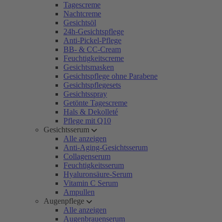
Tagescreme
Nachtcreme
Gesichtsöl
24h-Gesichtspflege
Anti-Pickel-Pflege
BB- & CC-Cream
Feuchtigkeitscreme
Gesichtsmasken
Gesichtspflege ohne Parabene
Gesichtspflegesets
Gesichtsspray
Getönte Tagescreme
Hals & Dekolleté
Pflege mit Q10
Gesichtsserum
Alle anzeigen
Anti-Aging-Gesichtsserum
Collagenserum
Feuchtigkeitsserum
Hyaluronsäure-Serum
Vitamin C Serum
Ampullen
Augenpflege
Alle anzeigen
Augenbrauenserum