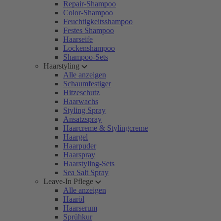
Repair-Shampoo
Color-Shampoo
Feuchtigkeitsshampoo
Festes Shampoo
Haarseife
Lockenshampoo
Shampoo-Sets
Haarstyling
Alle anzeigen
Schaumfestiger
Hitzeschutz
Haarwachs
Styling Spray
Ansatzspray
Haarcreme & Stylingcreme
Haargel
Haarpuder
Haarspray
Haarstyling-Sets
Sea Salt Spray
Leave-In Pflege
Alle anzeigen
Haaröl
Haarserum
Sprühkur