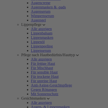
Augencreme
Augenmasken & -pads
Augenserum
Wimpernserum
Augengel
Lippenpflege
Alle anzeigen
Lippenbalsam
Lippenmasken
Lippenöl
Lippenpeeling
Lippenserum
Pflege nach Hautbedürfnis/Hauttyp
Alle anzeigen
Für fettige Haut
Für Mischhaut
Für sensible Haut
Für trockene Haut
Für unreine Haut
Anti-Aging-Gesichtspflege
Gegen Rötungen
Mit Sonnenschutz
Gesichtsmasken
Alle anzeigen
Augen- & Lippenmasken