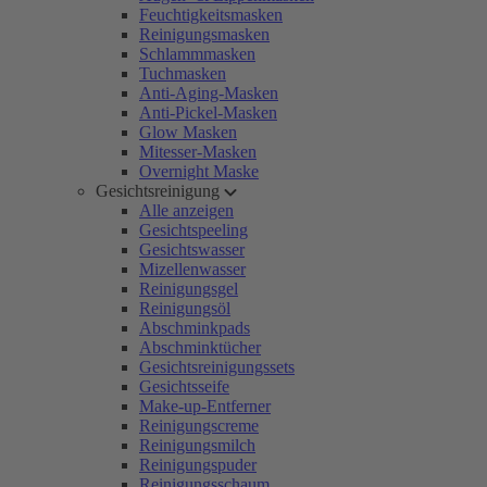
Feuchtigkeitsmasken
Reinigungsmasken
Schlammmasken
Tuchmasken
Anti-Aging-Masken
Anti-Pickel-Masken
Glow Masken
Mitesser-Masken
Overnight Maske
Gesichtsreinigung
Alle anzeigen
Gesichtspeeling
Gesichtswasser
Mizellenwasser
Reinigungsgel
Reinigungsöl
Abschminkpads
Abschminktücher
Gesichtsreinigungssets
Gesichtsseife
Make-up-Entferner
Reinigungscreme
Reinigungsmilch
Reinigungspuder
Reinigungsschaum