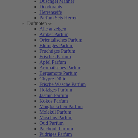
Duschgel Männer
Deodorants
Herrenseife
Parfum Sets Herren
Duftnoten
Alle anzeigen
Amber Parfum
Orientalisches Parfum
Blumiges Parfum
Fruchtiges Parfum
Frisches Parfum
Apfel Parfum
Aromatisches Parfum
Bergamotte Parfum
Chypre Düfte
Frische Wäsche Parfum
Holziges Parfum
Jasmin Parfum
Kokos Parfum
Maiglöckchen Parfum
Molekül Parfum
Moschus Parfum
Oud Parfum
Patchouli Parfum
Pudriges Parfum