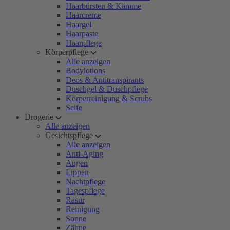
Haarbürsten & Kämme
Haarcreme
Haargel
Haarpaste
Haarpflege
Körperpflege
Alle anzeigen
Bodylotions
Deos & Antitranspirants
Duschgel & Duschpflege
Körperreinigung & Scrubs
Seife
Drogerie
Alle anzeigen
Gesichtspflege
Alle anzeigen
Anti-Aging
Augen
Lippen
Nachtpflege
Tagespflege
Rasur
Reinigung
Sonne
Zähne