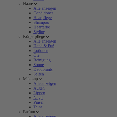
Haare
Alle anzeigen
Conditioner
Haarpflege
Shampoo
Haarfarbe
Styling
Körperpflege
Alle anzeigen
Hand & Fuß
Lotionen
Öle
Reinigung
Sonne
Deodorants
Seifen
Make-up
Alle anzeigen
Augen
Lippen
Nägel
Pinsel
Teint
Parfum
Alle anzeigen