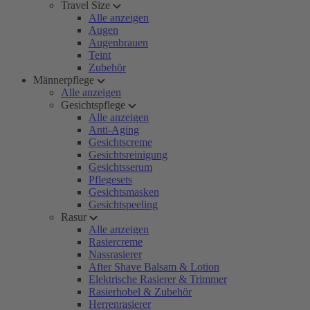
Travel Size
Alle anzeigen
Augen
Augenbrauen
Teint
Zubehör
Männerpflege
Alle anzeigen
Gesichtspflege
Alle anzeigen
Anti-Aging
Gesichtscreme
Gesichtsreinigung
Gesichtsserum
Pflegesets
Gesichtsmasken
Gesichtspeeling
Rasur
Alle anzeigen
Rasiercreme
Nassrasierer
After Shave Balsam & Lotion
Elektrische Rasierer & Trimmer
Rasierhobel & Zubehör
Herrenrasierer