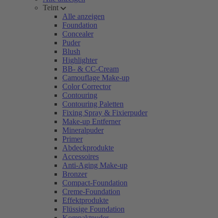
Teint
Alle anzeigen
Foundation
Concealer
Puder
Blush
Highlighter
BB- & CC-Cream
Camouflage Make-up
Color Corrector
Contouring
Contouring Paletten
Fixing Spray & Fixierpuder
Make-up Entferner
Mineralpuder
Primer
Abdeckprodukte
Accessoires
Anti-Aging Make-up
Bronzer
Compact-Foundation
Creme-Foundation
Effektprodukte
Flüssige Foundation
Kompaktpuder