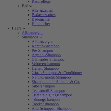
Rasurpflege
Bad
Alle anzeigen
Badaccessoires
Bademäntel
Handtücher
Haare
Alle anzeigen
Shampoos
Alle anzeigen
Keratin-Shampoo
Pre-Shampoo
Arganöl-Shampoo
Glättendes Shampoo
Volumenshampoo
Herren-Shampoo
2-in-1-Shampoo & -Conditioner
Naturkosmetik-Shampoo
Shampoo ohne Silikone & Co.
Silbershampoo
Teebaumöl-Shampoo
Tiefenreinigungsshampoo
Tönungsshampoo
Trockenshampoo
Anti-Schuppen-Shampoo