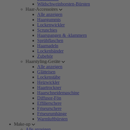
Wildschweinborsten-Bürsten
Haar-Accessoires
Alle anzeigen
Haargummis
Lockenwickler
Scrunchies
Haarspangen & -klammern
Sprühflaschen
Haarnadeln
Lockenbänder
Zubehör
Haarstyling-Geräte
Alle anzeigen
Glätteisen
Lockenstäbe
Heizwickler
Haartrockner
Haarschneidemaschine
Diffusor-Fön
Effilierschere
Friseurschere
Friseurumhänge
Warmluftbürsten
Make-up
Alle anzeigen