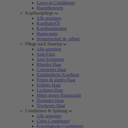
Leave-in Conditioner
Haarpflegesets
Kopfhautpflege
Alle anzeigen
Kopfhaut-Öl
Kopfhautpeeling
Haarwasser
Sonnenschutz & -pflege
Pflege nach Haartyp
Alle anzeigen
Anti-Frizz
Anti-Schuppen
Blondes Haar
Coloriertes Haar
Empfindliche Kopfhaut
Feines & glattes Haar
Fettiges Haar
Lockiges Haar
Mittel gegen Haarausfall
Normales Haar
Trockenes Haar
Conditioner & Spülung
Alle anzeigen
Color-Conditioner
Feuchtigkeits-Conditioner