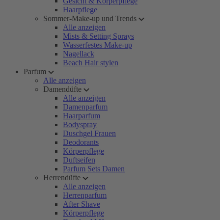
Gesicht & Körperpflege
Haarpflege
Sommer-Make-up und Trends
Alle anzeigen
Mists & Setting Sprays
Wasserfestes Make-up
Nagellack
Beach Hair stylen
Parfum
Alle anzeigen
Damendüfte
Alle anzeigen
Damenparfum
Haarparfum
Bodyspray
Duschgel Frauen
Deodorants
Körperpflege
Duftseifen
Parfum Sets Damen
Herrendüfte
Alle anzeigen
Herrenparfum
After Shave
Körperpflege