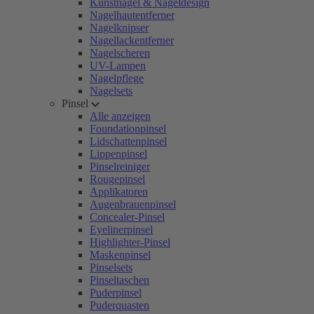
Kunstnägel & Nageldesign
Nagelhautentferner
Nagelknipser
Nagellackentferner
Nagelscheren
UV-Lampen
Nagelpflege
Nagelsets
Pinsel
Alle anzeigen
Foundationpinsel
Lidschattenpinsel
Lippenpinsel
Pinselreiniger
Rougepinsel
Applikatoren
Augenbrauenpinsel
Concealer-Pinsel
Eyelinerpinsel
Highlighter-Pinsel
Maskenpinsel
Pinselsets
Pinseltaschen
Puderpinsel
Puderquasten