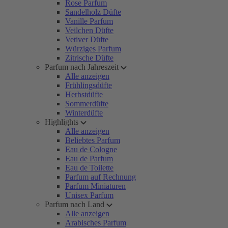
Rose Parfum
Sandelholz Düfte
Vanille Parfum
Veilchen Düfte
Vetiver Düfte
Würziges Parfum
Zitrische Düfte
Parfum nach Jahreszeit
Alle anzeigen
Frühlingsdüfte
Herbstdüfte
Sommerdüfte
Winterdüfte
Highlights
Alle anzeigen
Beliebtes Parfum
Eau de Cologne
Eau de Parfum
Eau de Toilette
Parfum auf Rechnung
Parfum Miniaturen
Unisex Parfum
Parfum nach Land
Alle anzeigen
Arabisches Parfum