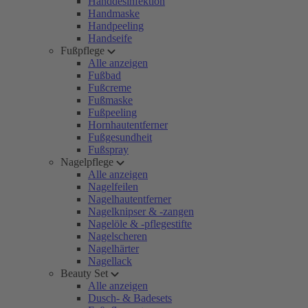
Handdesinfektion
Handmaske
Handpeeling
Handseife
Fußpflege
Alle anzeigen
Fußbad
Fußcreme
Fußmaske
Fußpeeling
Hornhautentferner
Fußgesundheit
Fußspray
Nagelpflege
Alle anzeigen
Nagelfeilen
Nagelhautentferner
Nagelknipser & -zangen
Nagelöle & -pflegestifte
Nagelscheren
Nagelhärter
Nagellack
Beauty Set
Alle anzeigen
Dusch- & Badesets