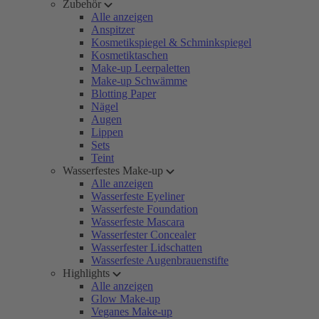
Zubehör
Alle anzeigen
Anspitzer
Kosmetikspiegel & Schminkspiegel
Kosmetiktaschen
Make-up Leerpaletten
Make-up Schwämme
Blotting Paper
Nägel
Augen
Lippen
Sets
Teint
Wasserfestes Make-up
Alle anzeigen
Wasserfeste Eyeliner
Wasserfeste Foundation
Wasserfeste Mascara
Wasserfester Concealer
Wasserfester Lidschatten
Wasserfeste Augenbrauenstifte
Highlights
Alle anzeigen
Glow Make-up
Veganes Make-up