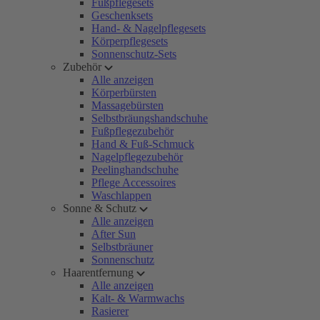
Fußpflegesets
Geschenksets
Hand- & Nagelpflegesets
Körperpflegesets
Sonnenschutz-Sets
Zubehör
Alle anzeigen
Körperbürsten
Massagebürsten
Selbstbräungshandschuhe
Fußpflegezubehör
Hand & Fuß-Schmuck
Nagelpflegezubehör
Peelinghandschuhe
Pflege Accessoires
Waschlappen
Sonne & Schutz
Alle anzeigen
After Sun
Selbstbräuner
Sonnenschutz
Haarentfernung
Alle anzeigen
Kalt- & Warmwachs
Rasierer