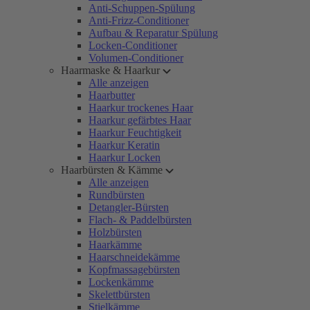
Anti-Schuppen-Spülung
Anti-Frizz-Conditioner
Aufbau & Reparatur Spülung
Locken-Conditioner
Volumen-Conditioner
Haarmaske & Haarkur
Alle anzeigen
Haarbutter
Haarkur trockenes Haar
Haarkur gefärbtes Haar
Haarkur Feuchtigkeit
Haarkur Keratin
Haarkur Locken
Haarbürsten & Kämme
Alle anzeigen
Rundbürsten
Detangler-Bürsten
Flach- & Paddelbürsten
Holzbürsten
Haarkämme
Haarschneidekämme
Kopfmassagebürsten
Lockenkämme
Skelettbürsten
Stielkämme