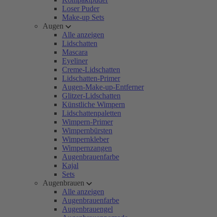
Loser Puder
Make-up Sets
Augen
Alle anzeigen
Lidschatten
Mascara
Eyeliner
Creme-Lidschatten
Lidschatten-Primer
Augen-Make-up-Entferner
Glitzer-Lidschatten
Künstliche Wimpern
Lidschattenpaletten
Wimpern-Primer
Wimpernbürsten
Wimpernkleber
Wimpernzangen
Augenbrauenfarbe
Kajal
Sets
Augenbrauen
Alle anzeigen
Augenbrauenfarbe
Augenbrauengel