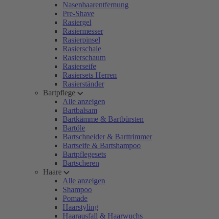
Nasenhaarentfernung
Pre-Shave
Rasiergel
Rasiermesser
Rasierpinsel
Rasierschale
Rasierschaum
Rasierseife
Rasiersets Herren
Rasierständer
Bartpflege
Alle anzeigen
Bartbalsam
Bartkämme & Bartbürsten
Bartöle
Bartschneider & Barttrimmer
Bartseife & Bartshampoo
Bartpflegesets
Bartscheren
Haare
Alle anzeigen
Shampoo
Pomade
Haarstyling
Haarausfall & Haarwuchs