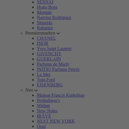
SENSAI
Hugo Boss
Montale
Narciso Rodriguez
Shiseido
Rabanne
Premiummarken
CHANEL
DIOR
Yves Saint Laurent
GIVENCHY
GUERLAIN
Parfums de Marly
INITIO Parfums Privés
La Mer
Tom Ford
EISENBERG
Neu
Maison Francis Kurkdjian
Penhaligon's
Widian
New Notes
IRÄYE
NEST NEW YORK
Ouai