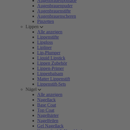
Augenbrauenpomade
Augenbrauenpuder
Augenbrauenstifte
Augenbrauenscheren
Pinzetten
Lippen
Alle anzeigen
Lippenstifte
Lipgloss
Lipliner
Lip-Plumper
Liquid Lipstick
Lippen Zubehör
Lippen-Primer
Lippenbalsam
Matter Lippenstift
Lippenstift-Sets
Nägel
Alle anzeigen
Nagellack
Base Coat
Top Coat
Nagelhärter
Nagelfeilen
Gel Nagellack