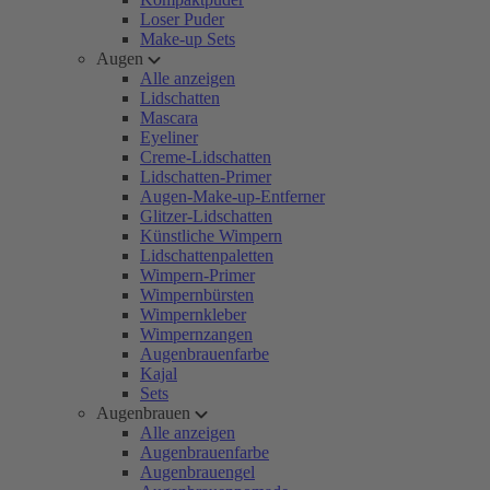
Loser Puder
Make-up Sets
Augen
Alle anzeigen
Lidschatten
Mascara
Eyeliner
Creme-Lidschatten
Lidschatten-Primer
Augen-Make-up-Entferner
Glitzer-Lidschatten
Künstliche Wimpern
Lidschattenpaletten
Wimpern-Primer
Wimpernbürsten
Wimpernkleber
Wimpernzangen
Augenbrauenfarbe
Kajal
Sets
Augenbrauen
Alle anzeigen
Augenbrauenfarbe
Augenbrauengel