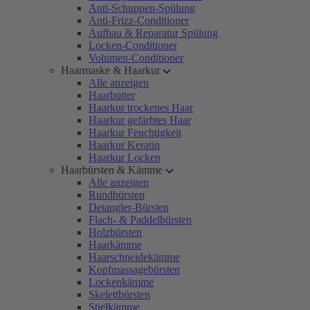
Anti-Schuppen-Spülung
Anti-Frizz-Conditioner
Aufbau & Reparatur Spülung
Locken-Conditioner
Volumen-Conditioner
Haarmaske & Haarkur
Alle anzeigen
Haarbutter
Haarkur trockenes Haar
Haarkur gefärbtes Haar
Haarkur Feuchtigkeit
Haarkur Keratin
Haarkur Locken
Haarbürsten & Kämme
Alle anzeigen
Rundbürsten
Detangler-Bürsten
Flach- & Paddelbürsten
Holzbürsten
Haarkämme
Haarschneidekämme
Kopfmassagebürsten
Lockenkämme
Skelettbürsten
Stielkämme