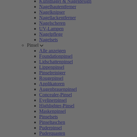
Kunstnägel & Nageldesign
Nagelhautentferner
Nagelknipser
Nagellackentferner
Nagelscheren
UV-Lampen
Nagelpflege
Nagelsets
Pinsel
Alle anzeigen
Foundationpinsel
Lidschattenpinsel
Lippenpinsel
Pinselreiniger
Rougepinsel
Applikatoren
Augenbrauenpinsel
Concealer-Pinsel
Eyelinerpinsel
Highlighter-Pinsel
Maskenpinsel
Pinselsets
Pinseltaschen
Puderpinsel
Puderquasten