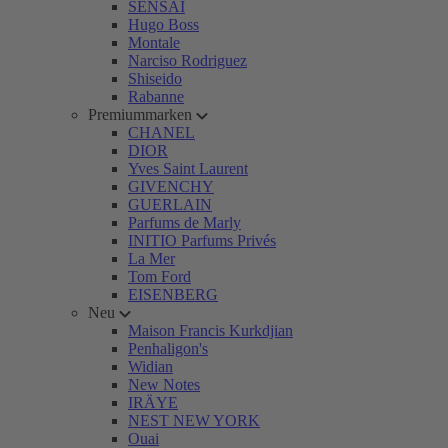
SENSAI
Hugo Boss
Montale
Narciso Rodriguez
Shiseido
Rabanne
Premiummarken
CHANEL
DIOR
Yves Saint Laurent
GIVENCHY
GUERLAIN
Parfums de Marly
INITIO Parfums Privés
La Mer
Tom Ford
EISENBERG
Neu
Maison Francis Kurkdjian
Penhaligon's
Widian
New Notes
IRÄYE
NEST NEW YORK
Ouai