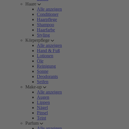
Haare
Alle anzeigen
Conditioner
Haarpflege
Shampoo
Haarfarbe
Styling
Körperpflege
Alle anzeigen
Hand & Fuß
Lotionen
Öle
Reinigung
Sonne
Deodorants
Seifen
Make-up
Alle anzeigen
Augen
Lippen
Nägel
Pinsel
Teint
Parfum
Alle anzeigen