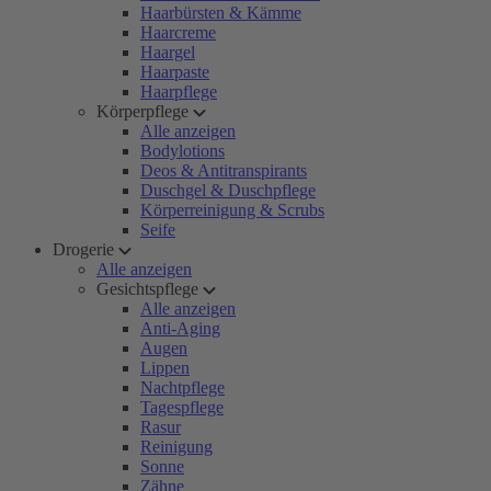
Haarbürsten & Kämme
Haarcreme
Haargel
Haarpaste
Haarpflege
Körperpflege
Alle anzeigen
Bodylotions
Deos & Antitranspirants
Duschgel & Duschpflege
Körperreinigung & Scrubs
Seife
Drogerie
Alle anzeigen
Gesichtspflege
Alle anzeigen
Anti-Aging
Augen
Lippen
Nachtpflege
Tagespflege
Rasur
Reinigung
Sonne
Zähne