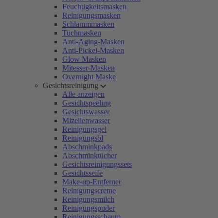
Feuchtigkeitsmasken
Reinigungsmasken
Schlammmasken
Tuchmasken
Anti-Aging-Masken
Anti-Pickel-Masken
Glow Masken
Mitesser-Masken
Overnight Maske
Gesichtsreinigung
Alle anzeigen
Gesichtspeeling
Gesichtswasser
Mizellenwasser
Reinigungsgel
Reinigungsöl
Abschminkpads
Abschminktücher
Gesichtsreinigungssets
Gesichtsseife
Make-up-Entferner
Reinigungscreme
Reinigungsmilch
Reinigungspuder
Reinigungsschaum