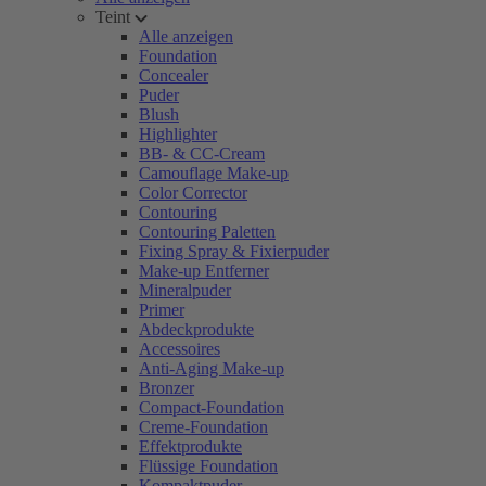
Teint
Alle anzeigen
Foundation
Concealer
Puder
Blush
Highlighter
BB- & CC-Cream
Camouflage Make-up
Color Corrector
Contouring
Contouring Paletten
Fixing Spray & Fixierpuder
Make-up Entferner
Mineralpuder
Primer
Abdeckprodukte
Accessoires
Anti-Aging Make-up
Bronzer
Compact-Foundation
Creme-Foundation
Effektprodukte
Flüssige Foundation
Kompaktpuder