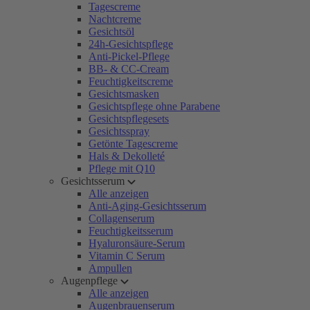
Tagescreme
Nachtcreme
Gesichtsöl
24h-Gesichtspflege
Anti-Pickel-Pflege
BB- & CC-Cream
Feuchtigkeitscreme
Gesichtsmasken
Gesichtspflege ohne Parabene
Gesichtspflegesets
Gesichtsspray
Getönte Tagescreme
Hals & Dekolleté
Pflege mit Q10
Gesichtsserum
Alle anzeigen
Anti-Aging-Gesichtsserum
Collagenserum
Feuchtigkeitsserum
Hyaluronsäure-Serum
Vitamin C Serum
Ampullen
Augenpflege
Alle anzeigen
Augenbrauenserum