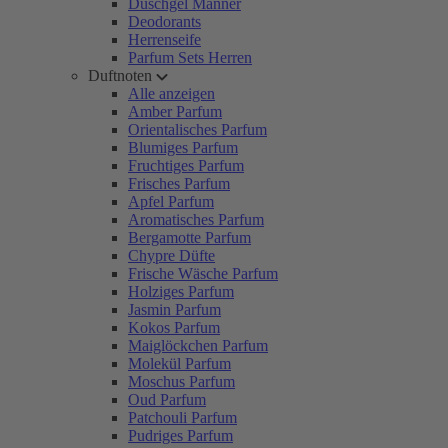
Duschgel Männer
Deodorants
Herrenseife
Parfum Sets Herren
Duftnoten
Alle anzeigen
Amber Parfum
Orientalisches Parfum
Blumiges Parfum
Fruchtiges Parfum
Frisches Parfum
Apfel Parfum
Aromatisches Parfum
Bergamotte Parfum
Chypre Düfte
Frische Wäsche Parfum
Holziges Parfum
Jasmin Parfum
Kokos Parfum
Maiglöckchen Parfum
Molekül Parfum
Moschus Parfum
Oud Parfum
Patchouli Parfum
Pudriges Parfum