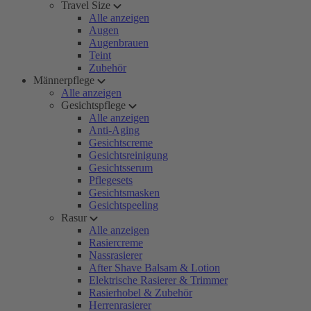
Travel Size
Alle anzeigen
Augen
Augenbrauen
Teint
Zubehör
Männerpflege
Alle anzeigen
Gesichtspflege
Alle anzeigen
Anti-Aging
Gesichtscreme
Gesichtsreinigung
Gesichtsserum
Pflegesets
Gesichtsmasken
Gesichtspeeling
Rasur
Alle anzeigen
Rasiercreme
Nassrasierer
After Shave Balsam & Lotion
Elektrische Rasierer & Trimmer
Rasierhobel & Zubehör
Herrenrasierer