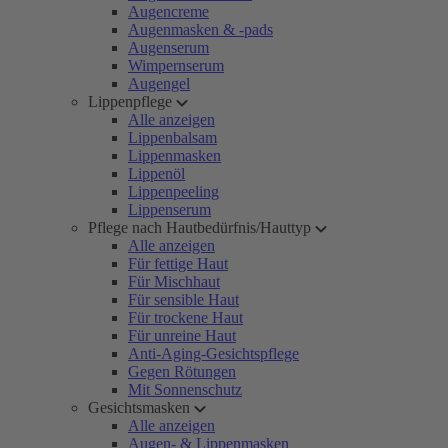
Augencreme
Augenmasken & -pads
Augenserum
Wimpernserum
Augengel
Lippenpflege
Alle anzeigen
Lippenbalsam
Lippenmasken
Lippenöl
Lippenpeeling
Lippenserum
Pflege nach Hautbedürfnis/Hauttyp
Alle anzeigen
Für fettige Haut
Für Mischhaut
Für sensible Haut
Für trockene Haut
Für unreine Haut
Anti-Aging-Gesichtspflege
Gegen Rötungen
Mit Sonnenschutz
Gesichtsmasken
Alle anzeigen
Augen- & Lippenmasken