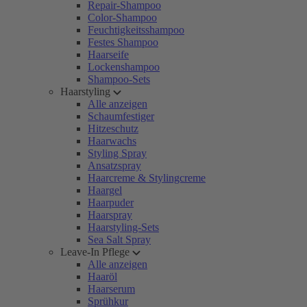
Repair-Shampoo
Color-Shampoo
Feuchtigkeitsshampoo
Festes Shampoo
Haarseife
Lockenshampoo
Shampoo-Sets
Haarstyling
Alle anzeigen
Schaumfestiger
Hitzeschutz
Haarwachs
Styling Spray
Ansatzspray
Haarcreme & Stylingcreme
Haargel
Haarpuder
Haarspray
Haarstyling-Sets
Sea Salt Spray
Leave-In Pflege
Alle anzeigen
Haaröl
Haarserum
Sprühkur