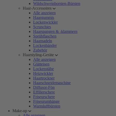
Wildschweinborsten-Bürsten
Haar-Accessoires
Alle anzeigen
Haargummis
Lockenwickler
Scrunchies
Haarspangen & -klammern
Sprühflaschen
Haarnadeln
Lockenbänder
Zubehör
Haarstyling-Geräte
Alle anzeigen
Glätteisen
Lockenstäbe
Heizwickler
Haartrockner
Haarschneidemaschine
Diffusor-Fön
Effilierschere
Friseurschere
Friseurumhänge
Warmluftbürsten
Make-up
Alle anzeigen