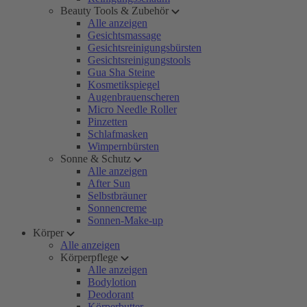
Beauty Tools & Zubehör
Alle anzeigen
Gesichtsmassage
Gesichtsreinigungsbürsten
Gesichtsreinigungstools
Gua Sha Steine
Kosmetikspiegel
Augenbrauenscheren
Micro Needle Roller
Pinzetten
Schlafmasken
Wimpernbürsten
Sonne & Schutz
Alle anzeigen
After Sun
Selbstbräuner
Sonnencreme
Sonnen-Make-up
Körper
Alle anzeigen
Körperpflege
Alle anzeigen
Bodylotion
Deodorant
Körperbutter