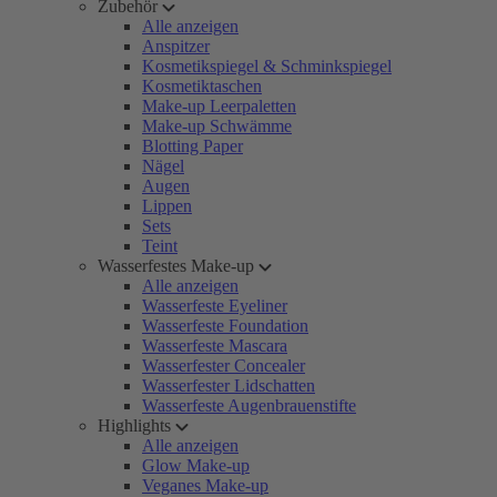
Zubehör
Alle anzeigen
Anspitzer
Kosmetikspiegel & Schminkspiegel
Kosmetiktaschen
Make-up Leerpaletten
Make-up Schwämme
Blotting Paper
Nägel
Augen
Lippen
Sets
Teint
Wasserfestes Make-up
Alle anzeigen
Wasserfeste Eyeliner
Wasserfeste Foundation
Wasserfeste Mascara
Wasserfester Concealer
Wasserfester Lidschatten
Wasserfeste Augenbrauenstifte
Highlights
Alle anzeigen
Glow Make-up
Veganes Make-up