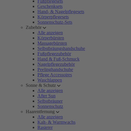
Fußpflegesets
Geschenksets
Hand- & Nagelpflegesets
Körperpflegesets
Sonnenschutz-Sets
Zubehör
Alle anzeigen
Körperbürsten
Massagebürsten
Selbstbräungshandschuhe
Fußpflegezubehör
Hand & Fuß-Schmuck
Nagelpflegezubehör
Peelinghandschuhe
Pflege Accessoires
Waschlappen
Sonne & Schutz
Alle anzeigen
After Sun
Selbstbräuner
Sonnenschutz
Haarentfernung
Alle anzeigen
Kalt- & Warmwachs
Rasierer