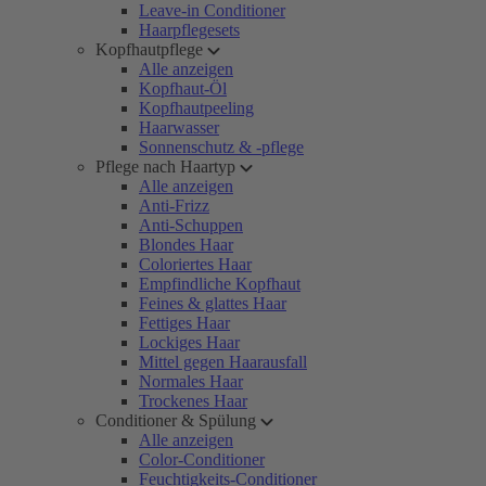
Leave-in Conditioner
Haarpflegesets
Kopfhautpflege
Alle anzeigen
Kopfhaut-Öl
Kopfhautpeeling
Haarwasser
Sonnenschutz & -pflege
Pflege nach Haartyp
Alle anzeigen
Anti-Frizz
Anti-Schuppen
Blondes Haar
Coloriertes Haar
Empfindliche Kopfhaut
Feines & glattes Haar
Fettiges Haar
Lockiges Haar
Mittel gegen Haarausfall
Normales Haar
Trockenes Haar
Conditioner & Spülung
Alle anzeigen
Color-Conditioner
Feuchtigkeits-Conditioner