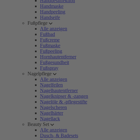
Handdesinfektion
Handmaske
Handpeeling
Handseife
Fußpflege
Alle anzeigen
Fußbad
Fußcreme
Fußmaske
Fußpeeling
Hornhautentferner
Fußgesundheit
Fußspray
Nagelpflege
Alle anzeigen
Nagelfeilen
Nagelhautentferner
Nagelknipser & -zangen
Nagelöle & -pflegestifte
Nagelscheren
Nagelhärter
Nagellack
Beauty Set
Alle anzeigen
Dusch- & Badesets