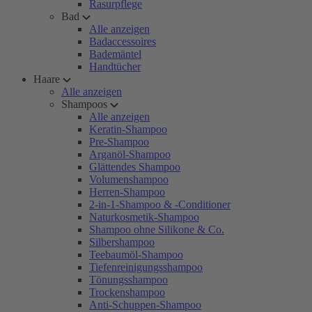
Rasurpflege
Bad
Alle anzeigen
Badaccessoires
Bademäntel
Handtücher
Haare
Alle anzeigen
Shampoos
Alle anzeigen
Keratin-Shampoo
Pre-Shampoo
Arganöl-Shampoo
Glättendes Shampoo
Volumenshampoo
Herren-Shampoo
2-in-1-Shampoo & -Conditioner
Naturkosmetik-Shampoo
Shampoo ohne Silikone & Co.
Silbershampoo
Teebaumöl-Shampoo
Tiefenreinigungsshampoo
Tönungsshampoo
Trockenshampoo
Anti-Schuppen-Shampoo