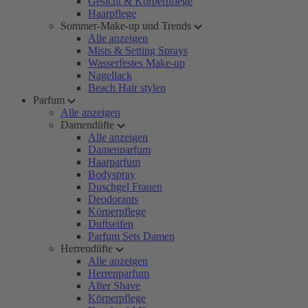
Gesicht & Körperpflege
Haarpflege
Sommer-Make-up und Trends
Alle anzeigen
Mists & Setting Sprays
Wasserfestes Make-up
Nagellack
Beach Hair stylen
Parfum
Alle anzeigen
Damendüfte
Alle anzeigen
Damenparfum
Haarparfum
Bodyspray
Duschgel Frauen
Deodorants
Körperpflege
Duftseifen
Parfum Sets Damen
Herrendüfte
Alle anzeigen
Herrenparfum
After Shave
Körperpflege