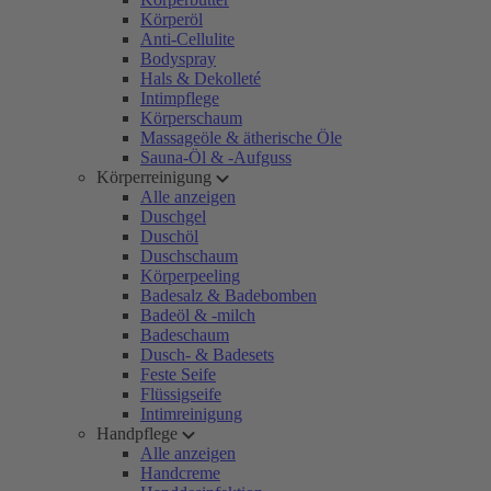
Körperöl
Anti-Cellulite
Bodyspray
Hals & Dekolleté
Intimpflege
Körperschaum
Massageöle & ätherische Öle
Sauna-Öl & -Aufguss
Körperreinigung
Alle anzeigen
Duschgel
Duschöl
Duschschaum
Körperpeeling
Badesalz & Badebomben
Badeöl & -milch
Badeschaum
Dusch- & Badesets
Feste Seife
Flüssigseife
Intimreinigung
Handpflege
Alle anzeigen
Handcreme