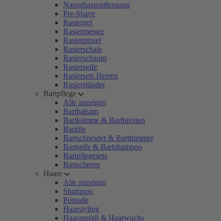
Nasenhaarentfernung
Pre-Shave
Rasiergel
Rasiermesser
Rasierpinsel
Rasierschale
Rasierschaum
Rasierseife
Rasiersets Herren
Rasierständer
Bartpflege
Alle anzeigen
Bartbalsam
Bartkämme & Bartbürsten
Bartöle
Bartschneider & Barttrimmer
Bartseife & Bartshampoo
Bartpflegesets
Bartscheren
Haare
Alle anzeigen
Shampoo
Pomade
Haarstyling
Haarausfall & Haarwuchs