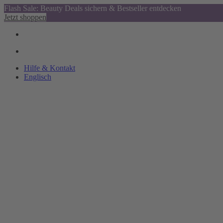
Flash Sale: Beauty Deals sichern & Bestseller entdecken
Jetzt shoppen
Hilfe & Kontakt
Englisch