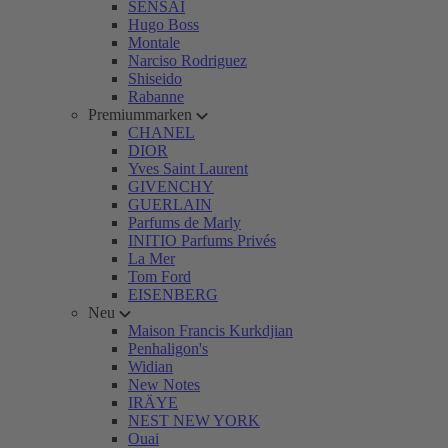
SENSAI
Hugo Boss
Montale
Narciso Rodriguez
Shiseido
Rabanne
Premiummarken
CHANEL
DIOR
Yves Saint Laurent
GIVENCHY
GUERLAIN
Parfums de Marly
INITIO Parfums Privés
La Mer
Tom Ford
EISENBERG
Neu
Maison Francis Kurkdjian
Penhaligon's
Widian
New Notes
IRÄYE
NEST NEW YORK
Ouai