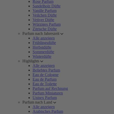
Rose Parfum
Sandelholz Düfte
Vanille Parfum
Veilchen Düfte
Vetiver Düfte
Würziges Parfum
Zitrische Düfte
Parfum nach Jahreszeit
Alle anzeigen
Frühlingsdüfte
Herbstdüfte
Sommerdüfte
Winterdüfte
Highlights
Alle anzeigen
Beliebtes Parfum
Eau de Cologne
Eau de Parfum
Eau de Toilette
Parfum auf Rechnung
Parfum Miniaturen
Unisex Parfum
Parfum nach Land
Alle anzeigen
Arabisches Parfum