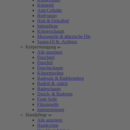
Körperöl
Anti-Cellulite
Bodyspray
Hals & Dekolleté
Intimpflege
Körperschaum
Massageöle & ätherische Öle
Sauna-Öl & -Aufguss
Körperreinigung
Alle anzeigen
Duschgel
Duschöl
Duschschaum
Körperpeeling
Badesalz & Badebomben
Badeöl & -milch
Badeschaum
Dusch- & Badesets
Feste Seife
Flüssigseife
Intimreinigung
Handpflege
Alle anzeigen
Handcreme