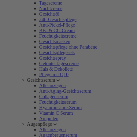
Tagescreme
Nachtcreme
Gesichtsöl
24h-Gesichtspflege
Anti-Pickel-Pflege
BB- & CC-Cream
Feuchtigkeitscreme
Gesichtsmasken
Gesichtspflege ohne Parabene
Gesichtspflegesets
Gesichtsspray
Getönte Tagescreme
Hals & Dekolleté
Pflege mit Q10
Gesichtsserum
Alle anzeigen
Anti-Aging-Gesichtsserum
Collagenserum
Feuchtigkeitsserum
Hyaluronsäure-Serum
Vitamin C Serum
Ampullen
Augenpflege
Alle anzeigen
Augenbrauenserum