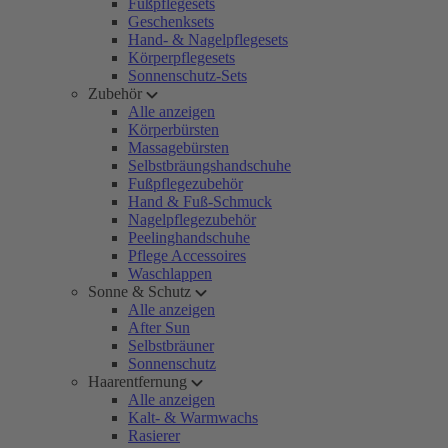
Fußpflegesets
Geschenksets
Hand- & Nagelpflegesets
Körperpflegesets
Sonnenschutz-Sets
Zubehör
Alle anzeigen
Körperbürsten
Massagebürsten
Selbstbräungshandschuhe
Fußpflegezubehör
Hand & Fuß-Schmuck
Nagelpflegezubehör
Peelinghandschuhe
Pflege Accessoires
Waschlappen
Sonne & Schutz
Alle anzeigen
After Sun
Selbstbräuner
Sonnenschutz
Haarentfernung
Alle anzeigen
Kalt- & Warmwachs
Rasierer