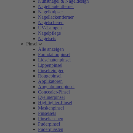
Kunstnägel & Nageldesign
Nagelhautentferner
Nagelknipser
Nagellackentferner
Nagelscheren
UV-Lampen
Nagelpflege
Nagelsets
Pinsel
Alle anzeigen
Foundationpinsel
Lidschattenpinsel
Lippenpinsel
Pinselreiniger
Rougepinsel
Applikatoren
Augenbrauenpinsel
Concealer-Pinsel
Eyelinerpinsel
Highlighter-Pinsel
Maskenpinsel
Pinselsets
Pinseltaschen
Puderpinsel
Puderquasten