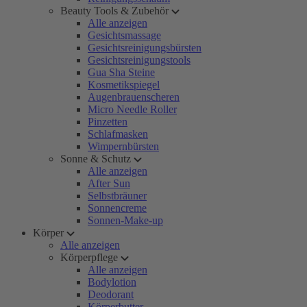
Beauty Tools & Zubehör
Alle anzeigen
Gesichtsmassage
Gesichtsreinigungsbürsten
Gesichtsreinigungstools
Gua Sha Steine
Kosmetikspiegel
Augenbrauenscheren
Micro Needle Roller
Pinzetten
Schlafmasken
Wimpernbürsten
Sonne & Schutz
Alle anzeigen
After Sun
Selbstbräuner
Sonnencreme
Sonnen-Make-up
Körper
Alle anzeigen
Körperpflege
Alle anzeigen
Bodylotion
Deodorant
Körperbutter