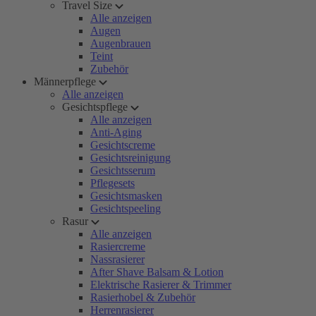
Travel Size
Alle anzeigen
Augen
Augenbrauen
Teint
Zubehör
Männerpflege
Alle anzeigen
Gesichtspflege
Alle anzeigen
Anti-Aging
Gesichtscreme
Gesichtsreinigung
Gesichtsserum
Pflegesets
Gesichtsmasken
Gesichtspeeling
Rasur
Alle anzeigen
Rasiercreme
Nassrasierer
After Shave Balsam & Lotion
Elektrische Rasierer & Trimmer
Rasierhobel & Zubehör
Herrenrasierer