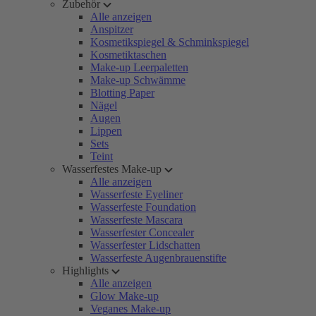
Zubehör
Alle anzeigen
Anspitzer
Kosmetikspiegel & Schminkspiegel
Kosmetiktaschen
Make-up Leerpaletten
Make-up Schwämme
Blotting Paper
Nägel
Augen
Lippen
Sets
Teint
Wasserfestes Make-up
Alle anzeigen
Wasserfeste Eyeliner
Wasserfeste Foundation
Wasserfeste Mascara
Wasserfester Concealer
Wasserfester Lidschatten
Wasserfeste Augenbrauenstifte
Highlights
Alle anzeigen
Glow Make-up
Veganes Make-up