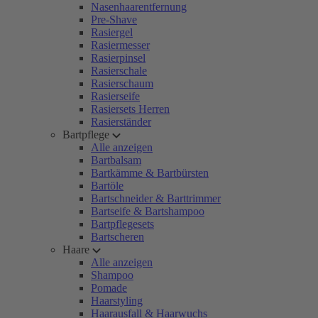
Nasenhaarentfernung
Pre-Shave
Rasiergel
Rasiermesser
Rasierpinsel
Rasierschale
Rasierschaum
Rasierseife
Rasiersets Herren
Rasierständer
Bartpflege
Alle anzeigen
Bartbalsam
Bartkämme & Bartbürsten
Bartöle
Bartschneider & Barttrimmer
Bartseife & Bartshampoo
Bartpflegesets
Bartscheren
Haare
Alle anzeigen
Shampoo
Pomade
Haarstyling
Haarausfall & Haarwuchs