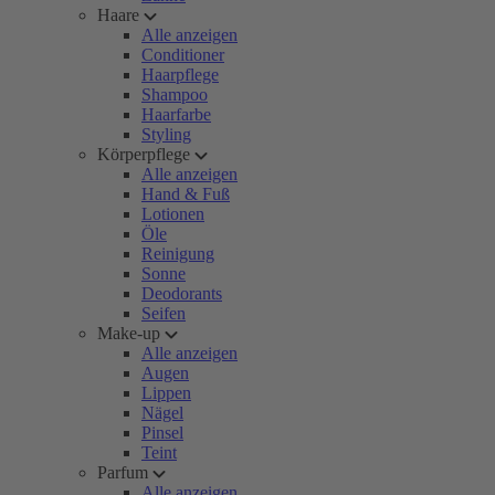
Haare
Alle anzeigen
Conditioner
Haarpflege
Shampoo
Haarfarbe
Styling
Körperpflege
Alle anzeigen
Hand & Fuß
Lotionen
Öle
Reinigung
Sonne
Deodorants
Seifen
Make-up
Alle anzeigen
Augen
Lippen
Nägel
Pinsel
Teint
Parfum
Alle anzeigen