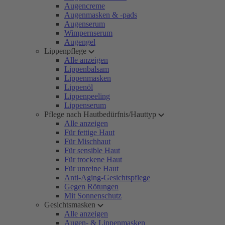
Augencreme
Augenmasken & -pads
Augenserum
Wimpernserum
Augengel
Lippenpflege
Alle anzeigen
Lippenbalsam
Lippenmasken
Lippenöl
Lippenpeeling
Lippenserum
Pflege nach Hautbedürfnis/Hauttyp
Alle anzeigen
Für fettige Haut
Für Mischhaut
Für sensible Haut
Für trockene Haut
Für unreine Haut
Anti-Aging-Gesichtspflege
Gegen Rötungen
Mit Sonnenschutz
Gesichtsmasken
Alle anzeigen
Augen- & Lippenmasken