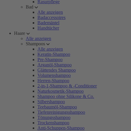
Rasurpflege
Bad
Alle anzeigen
Badaccessoires
Bademäntel
Handtücher
Haare
Alle anzeigen
Shampoos
Alle anzeigen
Keratin-Shampoo
Pre-Shampoo
Arganöl-Shampoo
Glättendes Shampoo
Volumenshampoo
Herren-Shampoo
2-in-1-Shampoo & -Conditioner
Naturkosmetik-Shampoo
Shampoo ohne Silikone & Co.
Silbershampoo
Teebaumöl-Shampoo
Tiefenreinigungsshampoo
Tönungsshampoo
Trockenshampoo
Anti-Schuppen-Shampoo