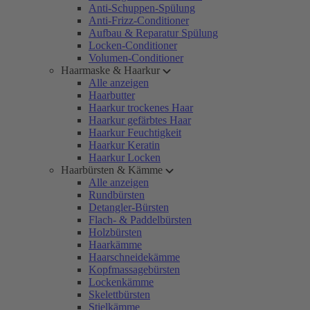
Anti-Schuppen-Spülung
Anti-Frizz-Conditioner
Aufbau & Reparatur Spülung
Locken-Conditioner
Volumen-Conditioner
Haarmaske & Haarkur
Alle anzeigen
Haarbutter
Haarkur trockenes Haar
Haarkur gefärbtes Haar
Haarkur Feuchtigkeit
Haarkur Keratin
Haarkur Locken
Haarbürsten & Kämme
Alle anzeigen
Rundbürsten
Detangler-Bürsten
Flach- & Paddelbürsten
Holzbürsten
Haarkämme
Haarschneidekämme
Kopfmassagebürsten
Lockenkämme
Skelettbürsten
Stielkämme