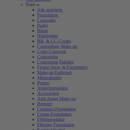
Teint
Alle anzeigen
Foundation
Concealer
Puder
Blush
Highlighter
BB- & CC-Cream
Camouflage Make-up
Color Corrector
Contouring
Contouring Paletten
Fixing Spray & Fixierpuder
Make-up Entferner
Mineralpuder
Primer
Abdeckprodukte
Accessoires
Anti-Aging Make-up
Bronzer
Compact-Foundation
Creme-Foundation
Effektprodukte
Flüssige Foundation
Kompaktpuder