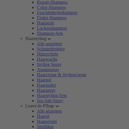
Repair-Shampoo
Color-Shampoo
Feuchtigkeitsshampoo
Festes Shampoo
Haarseife
Lockenshampoo
Shampoo-Sets
Haarstyling
Alle anzeigen
Schaumfestiger
Hitzeschutz
Haarwachs
Styling Spray
Ansatzspray
Haarcreme & Stylingcreme
Haargel
Haarpuder
Haarspray
Haarstyling-Sets
Sea Salt Spray
Leave-In Pflege
Alle anzeigen
Haaröl
Haarserum
Sprühkur