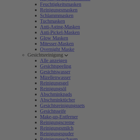
Feuchtigkeitsmasken
Reinigungsmasken
Schlammmasken
Tuchmasken
Anti-Aging-Masken
Anti-Pickel-Masken
Glow Masken
Mitesser-Masken
Overnight Maske
Gesichtsreinigung
Alle anzeigen
Gesichtspeeling
Gesichtswasser
Mizellenwasser
Reinigungsgel
Reinigungsöl
Abschminkpads
Abschminktücher
Gesichtsreinigungssets
Gesichtsseife
Make-up-Entferner
Reinigungscreme
Reinigungsmilch
Reinigungspuder
Reinigungsschaum