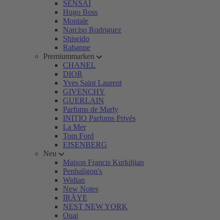
SENSAI
Hugo Boss
Montale
Narciso Rodriguez
Shiseido
Rabanne
Premiummarken
CHANEL
DIOR
Yves Saint Laurent
GIVENCHY
GUERLAIN
Parfums de Marly
INITIO Parfums Privés
La Mer
Tom Ford
EISENBERG
Neu
Maison Francis Kurkdjian
Penhaligon's
Widian
New Notes
IRÄYE
NEST NEW YORK
Ouai