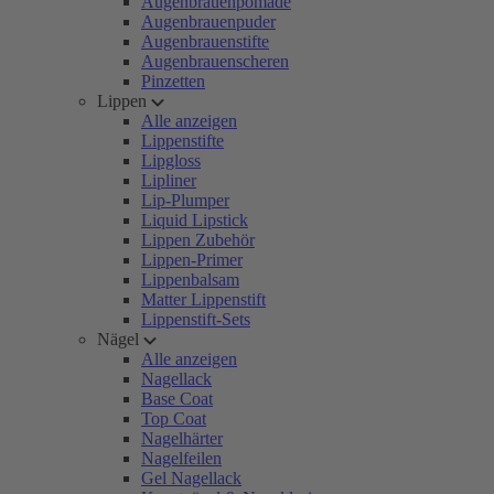
Augenbrauenpomade
Augenbrauenpuder
Augenbrauenstifte
Augenbrauenscheren
Pinzetten
Lippen
Alle anzeigen
Lippenstifte
Lipgloss
Lipliner
Lip-Plumper
Liquid Lipstick
Lippen Zubehör
Lippen-Primer
Lippenbalsam
Matter Lippenstift
Lippenstift-Sets
Nägel
Alle anzeigen
Nagellack
Base Coat
Top Coat
Nagelhärter
Nagelfeilen
Gel Nagellack