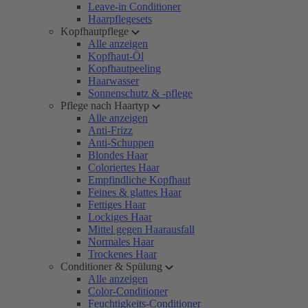
Leave-in Conditioner
Haarpflegesets
Kopfhautpflege
Alle anzeigen
Kopfhaut-Öl
Kopfhautpeeling
Haarwasser
Sonnenschutz & -pflege
Pflege nach Haartyp
Alle anzeigen
Anti-Frizz
Anti-Schuppen
Blondes Haar
Coloriertes Haar
Empfindliche Kopfhaut
Feines & glattes Haar
Fettiges Haar
Lockiges Haar
Mittel gegen Haarausfall
Normales Haar
Trockenes Haar
Conditioner & Spülung
Alle anzeigen
Color-Conditioner
Feuchtigkeits-Conditioner