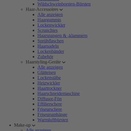
Wildschweinborsten-Bürsten
Haar-Accessoires
Alle anzeigen
Haargummis
Lockenwickler
Scrunchies
Haarspangen & -klammern
Sprühflaschen
Haarnadeln
Lockenbänder
Zubehör
Haarstyling-Geräte
Alle anzeigen
Glätteisen
Lockenstäbe
Heizwickler
Haartrockner
Haarschneidemaschine
Diffusor-Fön
Effilierschere
Friseurschere
Friseurumhänge
Warmluftbürsten
Make-up
Alle anzeigen