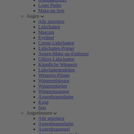
Loser Puder
Make-up Sets
Augen
Alle anzeigen
Lidschatten
Mascara
Eyeliner
Creme-Lidschatten
Lidschatten-Primer
Augen-Make-up-Entferner
Glitzer-Lidschatten
Künstliche Wimpern
Lidschattenpaletten
Wimpern-Primer
Wimpernbürsten
Wimpernkleber
Wimpernzangen
Augenbrauenfarbe
Kajal
Sets
Augenbrauen
Alle anzeigen
Augenbrauenfarbe
Augenbrauengel