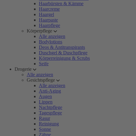
Haarbürsten & Kämme
Haarcreme
Haargel
Haarpaste
Haarpflege
Körperpflege
Alle anzeigen
Bodylotions
Deos & Antitranspirants
Duschgel & Duschpflege
Körperreinigung & Scrubs
Seife
Drogerie
Alle anzeigen
Gesichtspflege
Alle anzeigen
Anti-Aging
Augen
Lippen
Nachtpflege
Tagespflege
Rasur
Reinigung
Sonne
Zähne