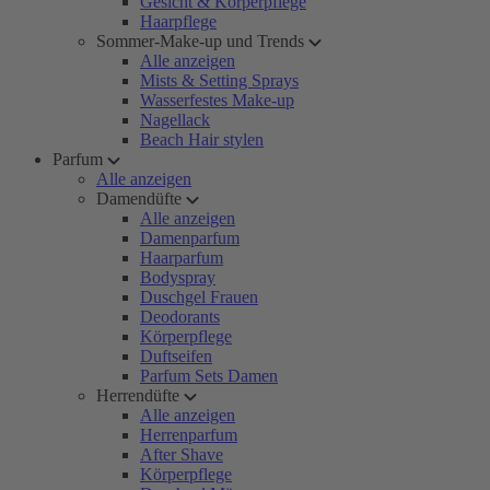
Gesicht & Körperpflege
Haarpflege
Sommer-Make-up und Trends
Alle anzeigen
Mists & Setting Sprays
Wasserfestes Make-up
Nagellack
Beach Hair stylen
Parfum
Alle anzeigen
Damendüfte
Alle anzeigen
Damenparfum
Haarparfum
Bodyspray
Duschgel Frauen
Deodorants
Körperpflege
Duftseifen
Parfum Sets Damen
Herrendüfte
Alle anzeigen
Herrenparfum
After Shave
Körperpflege