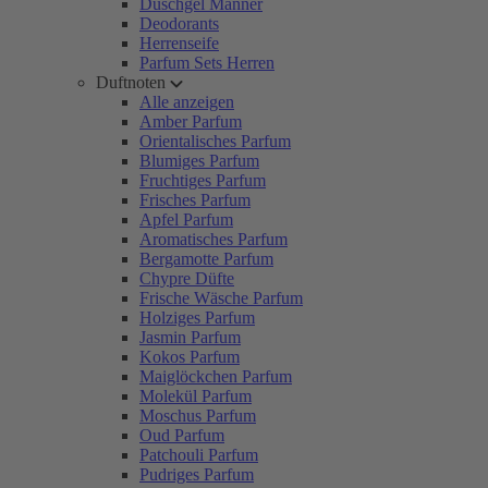
Duschgel Männer
Deodorants
Herrenseife
Parfum Sets Herren
Duftnoten
Alle anzeigen
Amber Parfum
Orientalisches Parfum
Blumiges Parfum
Fruchtiges Parfum
Frisches Parfum
Apfel Parfum
Aromatisches Parfum
Bergamotte Parfum
Chypre Düfte
Frische Wäsche Parfum
Holziges Parfum
Jasmin Parfum
Kokos Parfum
Maiglöckchen Parfum
Molekül Parfum
Moschus Parfum
Oud Parfum
Patchouli Parfum
Pudriges Parfum