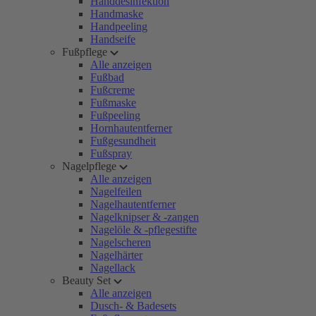
Handdesinfektion
Handmaske
Handpeeling
Handseife
Fußpflege
Alle anzeigen
Fußbad
Fußcreme
Fußmaske
Fußpeeling
Hornhautentferner
Fußgesundheit
Fußspray
Nagelpflege
Alle anzeigen
Nagelfeilen
Nagelhautentferner
Nagelknipser & -zangen
Nagelöle & -pflegestifte
Nagelscheren
Nagelhärter
Nagellack
Beauty Set
Alle anzeigen
Dusch- & Badesets