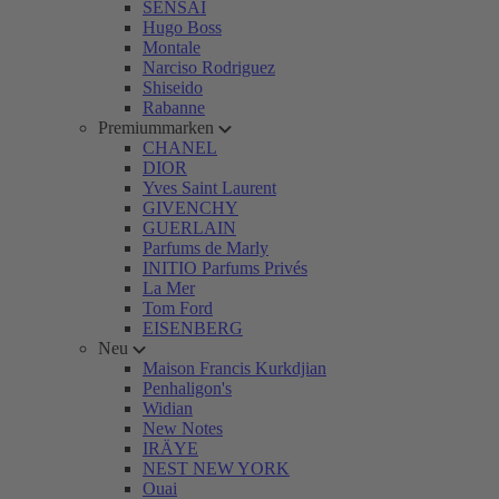
SENSAI
Hugo Boss
Montale
Narciso Rodriguez
Shiseido
Rabanne
Premiummarken
CHANEL
DIOR
Yves Saint Laurent
GIVENCHY
GUERLAIN
Parfums de Marly
INITIO Parfums Privés
La Mer
Tom Ford
EISENBERG
Neu
Maison Francis Kurkdjian
Penhaligon's
Widian
New Notes
IRÄYE
NEST NEW YORK
Ouai