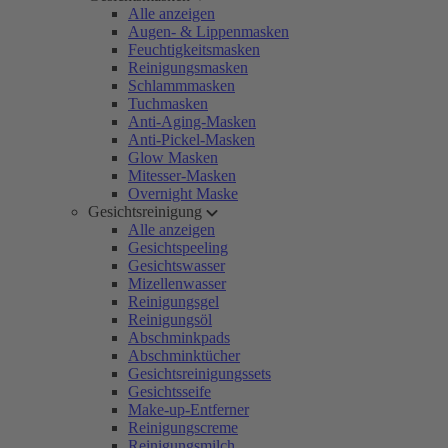
Alle anzeigen
Augen- & Lippenmasken
Feuchtigkeitsmasken
Reinigungsmasken
Schlammmasken
Tuchmasken
Anti-Aging-Masken
Anti-Pickel-Masken
Glow Masken
Mitesser-Masken
Overnight Maske
Gesichtsreinigung
Alle anzeigen
Gesichtspeeling
Gesichtswasser
Mizellenwasser
Reinigungsgel
Reinigungsöl
Abschminkpads
Abschminktücher
Gesichtsreinigungssets
Gesichtsseife
Make-up-Entferner
Reinigungscreme
Reinigungsmilch