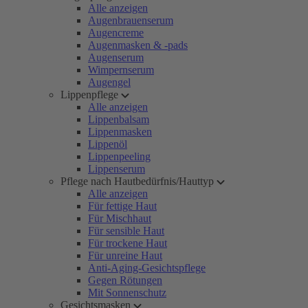
Alle anzeigen
Augenbrauenserum
Augencreme
Augenmasken & -pads
Augenserum
Wimpernserum
Augengel
Lippenpflege
Alle anzeigen
Lippenbalsam
Lippenmasken
Lippenöl
Lippenpeeling
Lippenserum
Pflege nach Hautbedürfnis/Hauttyp
Alle anzeigen
Für fettige Haut
Für Mischhaut
Für sensible Haut
Für trockene Haut
Für unreine Haut
Anti-Aging-Gesichtspflege
Gegen Rötungen
Mit Sonnenschutz
Gesichtsmasken