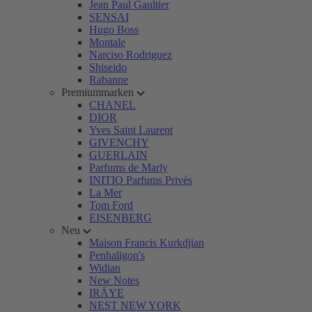
Jean Paul Gaultier
SENSAI
Hugo Boss
Montale
Narciso Rodriguez
Shiseido
Rabanne
Premiummarken
CHANEL
DIOR
Yves Saint Laurent
GIVENCHY
GUERLAIN
Parfums de Marly
INITIO Parfums Privés
La Mer
Tom Ford
EISENBERG
Neu
Maison Francis Kurkdjian
Penhaligon's
Widian
New Notes
IRÄYE
NEST NEW YORK