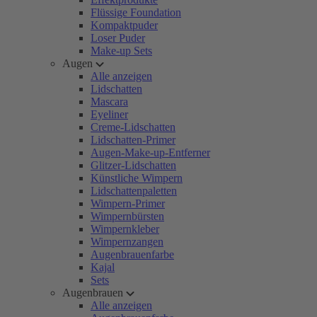
Flüssige Foundation
Kompaktpuder
Loser Puder
Make-up Sets
Augen
Alle anzeigen
Lidschatten
Mascara
Eyeliner
Creme-Lidschatten
Lidschatten-Primer
Augen-Make-up-Entferner
Glitzer-Lidschatten
Künstliche Wimpern
Lidschattenpaletten
Wimpern-Primer
Wimpernbürsten
Wimpernkleber
Wimpernzangen
Augenbrauenfarbe
Kajal
Sets
Augenbrauen
Alle anzeigen