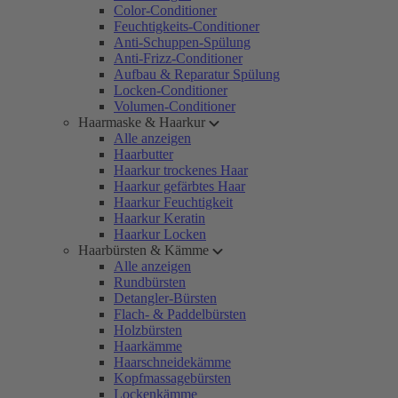
Color-Conditioner
Feuchtigkeits-Conditioner
Anti-Schuppen-Spülung
Anti-Frizz-Conditioner
Aufbau & Reparatur Spülung
Locken-Conditioner
Volumen-Conditioner
Haarmaske & Haarkur
Alle anzeigen
Haarbutter
Haarkur trockenes Haar
Haarkur gefärbtes Haar
Haarkur Feuchtigkeit
Haarkur Keratin
Haarkur Locken
Haarbürsten & Kämme
Alle anzeigen
Rundbürsten
Detangler-Bürsten
Flach- & Paddelbürsten
Holzbürsten
Haarkämme
Haarschneidekämme
Kopfmassagebürsten
Lockenkämme