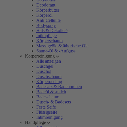
Deodorant
Körperbutter
Körperöl
Anti-Cellulite
Bodyspray
Hals & Dekolleté
Intimpflege
Körperschaum
Massageöle & ätherische Öle
Sauna-Öl & -Aufguss
Körperreinigung
Alle anzeigen
Duschgel
Duschöl
Duschschaum
Körperpeeling
Badesalz & Badebomben
Badeöl & -milch
Badeschaum
Dusch- & Badesets
Feste Seife
Flüssigseife
Intimreinigung
Handpflege