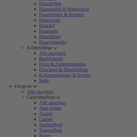
Haarstyling
Haarausfall & Haarwuchs
Haarbürsten & Kämme
Haarcreme
Haargel
Haarpaste
Haarpflege
Haarschneider
Körperpflege
Alle anzeigen
Bodylotions
Deos & Antitranspirants
Duschgel & Duschpflege
Körperreinigung & Scrubs
Seife
Drogerie
Alle anzeigen
Gesichtspflege
Alle anzeigen
Anti-Aging
Augen
Lippen
Nachtpflege
Tagespflege
Rasur