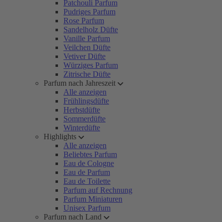
Patchouli Parfum
Pudriges Parfum
Rose Parfum
Sandelholz Düfte
Vanille Parfum
Veilchen Düfte
Vetiver Düfte
Würziges Parfum
Zitrische Düfte
Parfum nach Jahreszeit
Alle anzeigen
Frühlingsdüfte
Herbstdüfte
Sommerdüfte
Winterdüfte
Highlights
Alle anzeigen
Beliebtes Parfum
Eau de Cologne
Eau de Parfum
Eau de Toilette
Parfum auf Rechnung
Parfum Miniaturen
Unisex Parfum
Parfum nach Land