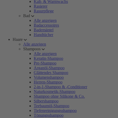
Kalt- & Warmwachs
Rasierer
Rasurpflege
Bad
Alle anzeigen
Badaccessoires
Bademäntel
Handtücher
Haare
Alle anzeigen
Shampoos
Alle anzeigen
Keratin-Shampoo
Pre-Shampoo
Arganöl-Shampoo
Glättendes Shampoo
Volumenshampoo
Herren-Shampoo
2-in-1-Shampoo & -Conditioner
Naturkosmetik-Shampoo
Shampoo ohne Silikone & Co.
Silbershampoo
Teebaumöl-Shampoo
Tiefenreinigungsshampoo
Tönungsshampoo