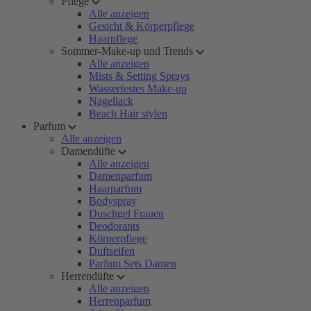
Pflege
Alle anzeigen
Gesicht & Körperpflege
Haarpflege
Sommer-Make-up und Trends
Alle anzeigen
Mists & Setting Sprays
Wasserfestes Make-up
Nagellack
Beach Hair stylen
Parfum
Alle anzeigen
Damendüfte
Alle anzeigen
Damenparfum
Haarparfum
Bodyspray
Duschgel Frauen
Deodorants
Körperpflege
Duftseifen
Parfum Sets Damen
Herrendüfte
Alle anzeigen
Herrenparfum