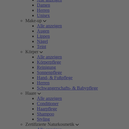
Damen
Herren
Unisex
Make-up
Alle anzeigen
Augen
Lippen
Nägel
Teint
Körper
Alle anzeigen
Körperpflege
Reinigung
Sonnenpflege
Hand- & Fußpflege
Herren
Schwangerschafts- & Babypflege
Haare
Alle anzeigen
Conditioner
Haarpflege
Shampoo
Styling
Zertifizierte Naturkosmetik