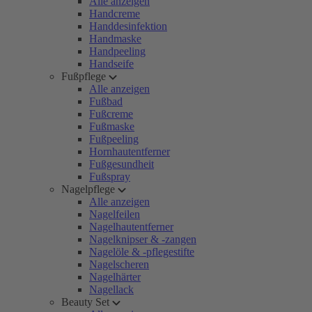
Alle anzeigen
Handcreme
Handdesinfektion
Handmaske
Handpeeling
Handseife
Fußpflege
Alle anzeigen
Fußbad
Fußcreme
Fußmaske
Fußpeeling
Hornhautentferner
Fußgesundheit
Fußspray
Nagelpflege
Alle anzeigen
Nagelfeilen
Nagelhautentferner
Nagelknipser & -zangen
Nagelöle & -pflegestifte
Nagelscheren
Nagelhärter
Nagellack
Beauty Set