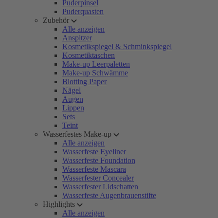
Puderpinsel
Puderquasten
Zubehör
Alle anzeigen
Anspitzer
Kosmetikspiegel & Schminkspiegel
Kosmetiktaschen
Make-up Leerpaletten
Make-up Schwämme
Blotting Paper
Nägel
Augen
Lippen
Sets
Teint
Wasserfestes Make-up
Alle anzeigen
Wasserfeste Eyeliner
Wasserfeste Foundation
Wasserfeste Mascara
Wasserfester Concealer
Wasserfester Lidschatten
Wasserfeste Augenbrauenstifte
Highlights
Alle anzeigen