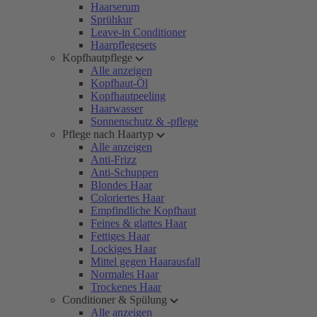
Haarserum
Sprühkur
Leave-in Conditioner
Haarpflegesets
Kopfhautpflege
Alle anzeigen
Kopfhaut-Öl
Kopfhautpeeling
Haarwasser
Sonnenschutz & -pflege
Pflege nach Haartyp
Alle anzeigen
Anti-Frizz
Anti-Schuppen
Blondes Haar
Coloriertes Haar
Empfindliche Kopfhaut
Feines & glattes Haar
Fettiges Haar
Lockiges Haar
Mittel gegen Haarausfall
Normales Haar
Trockenes Haar
Conditioner & Spülung
Alle anzeigen