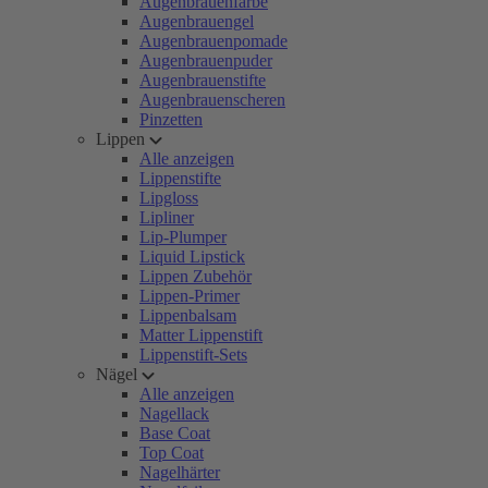
Augenbrauenfarbe
Augenbrauengel
Augenbrauenpomade
Augenbrauenpuder
Augenbrauenstifte
Augenbrauenscheren
Pinzetten
Lippen
Alle anzeigen
Lippenstifte
Lipgloss
Lipliner
Lip-Plumper
Liquid Lipstick
Lippen Zubehör
Lippen-Primer
Lippenbalsam
Matter Lippenstift
Lippenstift-Sets
Nägel
Alle anzeigen
Nagellack
Base Coat
Top Coat
Nagelhärter