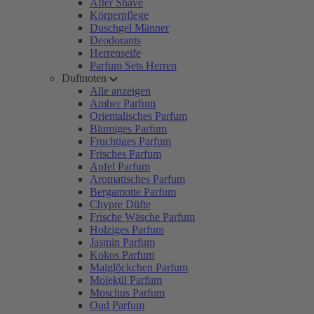
After Shave
Körperpflege
Duschgel Männer
Deodorants
Herrenseife
Parfum Sets Herren
Duftnoten
Alle anzeigen
Amber Parfum
Orientalisches Parfum
Blumiges Parfum
Fruchtiges Parfum
Frisches Parfum
Apfel Parfum
Aromatisches Parfum
Bergamotte Parfum
Chypre Düfte
Frische Wäsche Parfum
Holziges Parfum
Jasmin Parfum
Kokos Parfum
Maiglöckchen Parfum
Molekül Parfum
Moschus Parfum
Oud Parfum