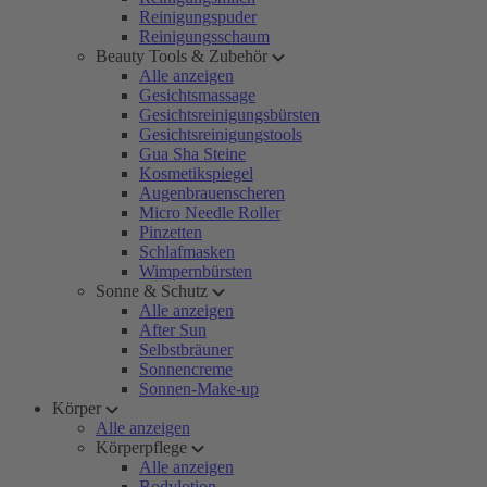
Reinigungspuder
Reinigungsschaum
Beauty Tools & Zubehör
Alle anzeigen
Gesichtsmassage
Gesichtsreinigungsbürsten
Gesichtsreinigungstools
Gua Sha Steine
Kosmetikspiegel
Augenbrauenscheren
Micro Needle Roller
Pinzetten
Schlafmasken
Wimpernbürsten
Sonne & Schutz
Alle anzeigen
After Sun
Selbstbräuner
Sonnencreme
Sonnen-Make-up
Körper
Alle anzeigen
Körperpflege
Alle anzeigen
Bodylotion