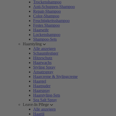
Trockenshampoo
Anti-Schuppen-Shampoo
Repair-Shampoo
Color-Shampoo
Feuchtigkeitsshampoo
Festes Shampoo
Haarseife
Lockenshampoo
Shampoo-Sets
Haarstyling
Alle anzeigen
Schaumfestiger
Hitzeschutz
Haarwachs
Styling Spray
Ansatzspray
Haarcreme & Stylingcreme
Haargel
Haarpuder
Haarspray
Haarstyling-Sets
Sea Salt Spray
Leave-In Pflege
Alle anzeigen
Haaröl