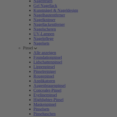
Nagelfeilen
Gel Nagellack
Kunstnägel & Nageldesign
Nagelhautentferner
Nagelknipser
Nagellackentferner
Nagelscheren
UV-Lampen
Nagelpflege
Nagelsets
Pinsel
Alle anzeigen
Foundationpinsel
Lidschattenpinsel
Lippenpinsel
Pinselreiniger
Rougepinsel
Applikatoren
Augenbrauenpinsel
Concealer-Pinsel
Eyelinerpinsel
Highlighter-Pinsel
Maskenpinsel
Pinselsets
Pinseltaschen