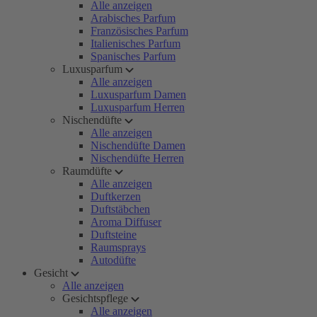
Alle anzeigen
Arabisches Parfum
Französisches Parfum
Italienisches Parfum
Spanisches Parfum
Luxusparfum
Alle anzeigen
Luxusparfum Damen
Luxusparfum Herren
Nischendüfte
Alle anzeigen
Nischendüfte Damen
Nischendüfte Herren
Raumdüfte
Alle anzeigen
Duftkerzen
Duftstäbchen
Aroma Diffuser
Duftsteine
Raumsprays
Autodüfte
Gesicht
Alle anzeigen
Gesichtspflege
Alle anzeigen