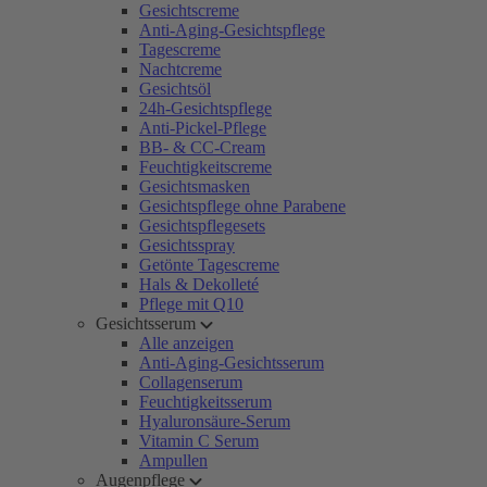
Gesichtscreme
Anti-Aging-Gesichtspflege
Tagescreme
Nachtcreme
Gesichtsöl
24h-Gesichtspflege
Anti-Pickel-Pflege
BB- & CC-Cream
Feuchtigkeitscreme
Gesichtsmasken
Gesichtspflege ohne Parabene
Gesichtspflegesets
Gesichtsspray
Getönte Tagescreme
Hals & Dekolleté
Pflege mit Q10
Gesichtsserum
Alle anzeigen
Anti-Aging-Gesichtsserum
Collagenserum
Feuchtigkeitsserum
Hyaluronsäure-Serum
Vitamin C Serum
Ampullen
Augenpflege