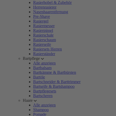
Rasierhobel & Zubehör
Herrenrasierer
Nasenhaarentfernung
Pre-Shave
Rasiergel
Rasiermesser
Rasierpinsel
Rasierschale
Rasierschaum
Rasierseife
Rasiersets Herren
Rasierständer
Bartpflege
Alle anzeigen
Bartbalsam
Bartkämme & Bartbürsten
Bartöle
Bartschneider & Barttrimmer
Bartseife & Bartshampoo
Bartpflegesets
Bartscheren
Haare
Alle anzeigen
Shampoo
Pomade