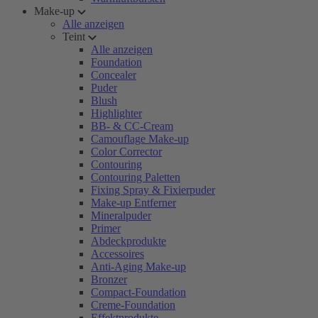
Make-up
Alle anzeigen
Teint
Alle anzeigen
Foundation
Concealer
Puder
Blush
Highlighter
BB- & CC-Cream
Camouflage Make-up
Color Corrector
Contouring
Contouring Paletten
Fixing Spray & Fixierpuder
Make-up Entferner
Mineralpuder
Primer
Abdeckprodukte
Accessoires
Anti-Aging Make-up
Bronzer
Compact-Foundation
Creme-Foundation
Effektprodukte