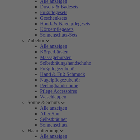
Alle anzeigen
Dusch- & Badesets
Fußpflegesets
Geschenksets
Hand- & Nagelpflegesets
Körperpflegesets
Sonnenschutz-Sets
Zubehör
Alle anzeigen
Körperbürsten
Massagebürsten
Selbstbräungshandschuhe
Fußpflegezubehör
Hand & Fuß-Schmuck
Nagelpflegezubehör
Peelinghandschuhe
Pflege Accessoires
Waschlappen
Sonne & Schutz
Alle anzeigen
After Sun
Selbstbräuner
Sonnenschutz
Haarentfernung
Alle anzeigen