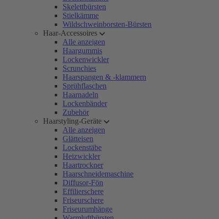
Skelettbürsten
Stielkämme
Wildschweinborsten-Bürsten
Haar-Accessoires
Alle anzeigen
Haargummis
Lockenwickler
Scrunchies
Haarspangen & -klammern
Sprühflaschen
Haarnadeln
Lockenbänder
Zubehör
Haarstyling-Geräte
Alle anzeigen
Glätteisen
Lockenstäbe
Heizwickler
Haartrockner
Haarschneidemaschine
Diffusor-Fön
Effilierschere
Friseurschere
Friseurumhänge
Warmluftbürsten