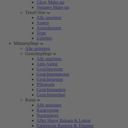
Glow Make-up
Veganes Make-up
Travel Size
Alle anzeigen
Augen
Augenbrauen
Teint
Zubehör
Männerpflege
Alle anzeigen
Gesichtspflege
Alle anzeigen
Anti-Aging
Gesichtscreme
Gesichtsreinigung
Gesichtsserum
Pflegesets
Gesichtsmasken
Gesichtspeeling
Rasur
Alle anzeigen
Rasiercreme
Nassrasierer
After Shave Balsam & Lotion
Elektrische Rasierer & Trimmer