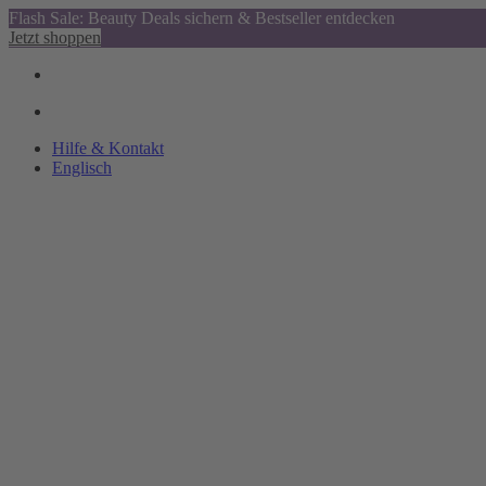
Flash Sale: Beauty Deals sichern & Bestseller entdecken
Jetzt shoppen
Hilfe & Kontakt
Englisch