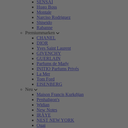
SENSAI
Hugo Boss
Montale
Narciso Rodriguez
Shiseido
Rabanne
Premiummarken
CHANEL
DIOR
Yves Saint Laurent
GIVENCHY
GUERLAIN
Parfums de Marly
INITIO Parfums Privés
La Mer
Tom Ford
EISENBERG
Neu
Maison Francis Kurkdjian
Penhaligon's
Widian
New Notes
IRÄYE
NEST NEW YORK
Ouai