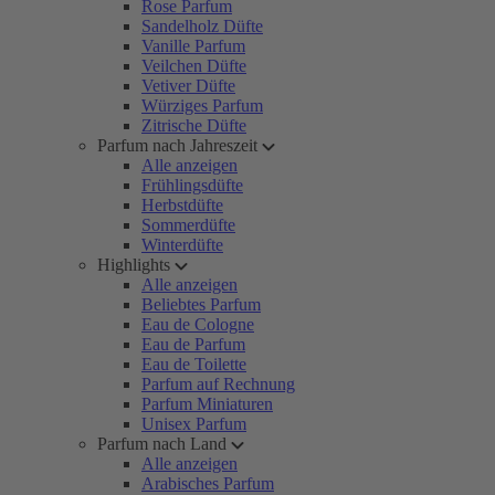
Rose Parfum
Sandelholz Düfte
Vanille Parfum
Veilchen Düfte
Vetiver Düfte
Würziges Parfum
Zitrische Düfte
Parfum nach Jahreszeit
Alle anzeigen
Frühlingsdüfte
Herbstdüfte
Sommerdüfte
Winterdüfte
Highlights
Alle anzeigen
Beliebtes Parfum
Eau de Cologne
Eau de Parfum
Eau de Toilette
Parfum auf Rechnung
Parfum Miniaturen
Unisex Parfum
Parfum nach Land
Alle anzeigen
Arabisches Parfum