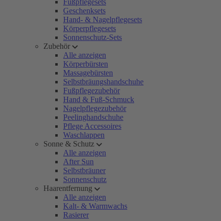
Fußpflegesets
Geschenksets
Hand- & Nagelpflegesets
Körperpflegesets
Sonnenschutz-Sets
Zubehör
Alle anzeigen
Körperbürsten
Massagebürsten
Selbstbräungshandschuhe
Fußpflegezubehör
Hand & Fuß-Schmuck
Nagelpflegezubehör
Peelinghandschuhe
Pflege Accessoires
Waschlappen
Sonne & Schutz
Alle anzeigen
After Sun
Selbstbräuner
Sonnenschutz
Haarentfernung
Alle anzeigen
Kalt- & Warmwachs
Rasierer