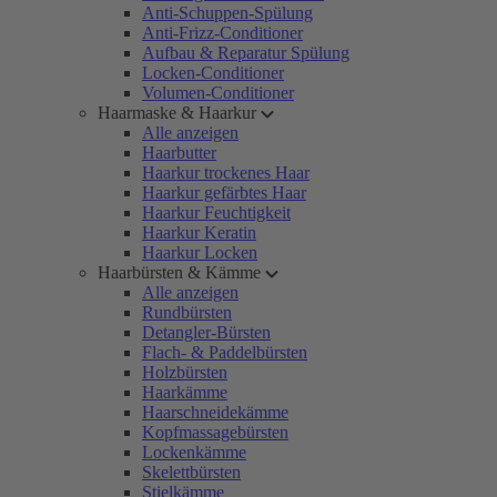
Anti-Schuppen-Spülung
Anti-Frizz-Conditioner
Aufbau & Reparatur Spülung
Locken-Conditioner
Volumen-Conditioner
Haarmaske & Haarkur
Alle anzeigen
Haarbutter
Haarkur trockenes Haar
Haarkur gefärbtes Haar
Haarkur Feuchtigkeit
Haarkur Keratin
Haarkur Locken
Haarbürsten & Kämme
Alle anzeigen
Rundbürsten
Detangler-Bürsten
Flach- & Paddelbürsten
Holzbürsten
Haarkämme
Haarschneidekämme
Kopfmassagebürsten
Lockenkämme
Skelettbürsten
Stielkämme