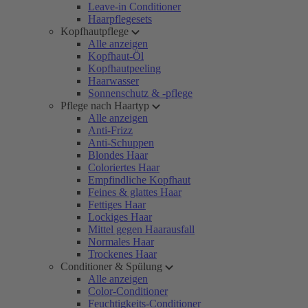
Leave-in Conditioner
Haarpflegesets
Kopfhautpflege
Alle anzeigen
Kopfhaut-Öl
Kopfhautpeeling
Haarwasser
Sonnenschutz & -pflege
Pflege nach Haartyp
Alle anzeigen
Anti-Frizz
Anti-Schuppen
Blondes Haar
Coloriertes Haar
Empfindliche Kopfhaut
Feines & glattes Haar
Fettiges Haar
Lockiges Haar
Mittel gegen Haarausfall
Normales Haar
Trockenes Haar
Conditioner & Spülung
Alle anzeigen
Color-Conditioner
Feuchtigkeits-Conditioner