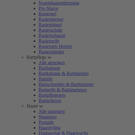
Nasenhaarentfernung
Pre-Shave
Rasiergel
Rasiermesser
Rasierpinsel
Rasierschale
Rasierschaum
Rasierseife
Rasiersets Herren
Rasierständer
Bartpflege
Alle anzeigen
Bartbalsam
Bartkämme & Bartbürsten
Bartöle
Bartschneider & Barttrimmer
Bartseife & Bartshampoo
Bartpflegesets
Bartscheren
Haare
Alle anzeigen
Shampoo
Pomade
Haarstyling
Haarausfall & Haarwuchs