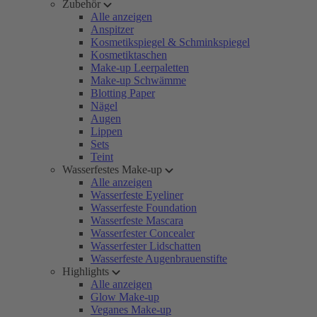
Zubehör
Alle anzeigen
Anspitzer
Kosmetikspiegel & Schminkspiegel
Kosmetiktaschen
Make-up Leerpaletten
Make-up Schwämme
Blotting Paper
Nägel
Augen
Lippen
Sets
Teint
Wasserfestes Make-up
Alle anzeigen
Wasserfeste Eyeliner
Wasserfeste Foundation
Wasserfeste Mascara
Wasserfester Concealer
Wasserfester Lidschatten
Wasserfeste Augenbrauenstifte
Highlights
Alle anzeigen
Glow Make-up
Veganes Make-up