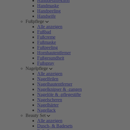
Handdesinfektion
Handmaske
Handpeeling
Handseife
Fußpflege
Alle anzeigen
Fußbad
Fußcreme
Fußmaske
Fußpeeling
Hornhautentferner
Fußgesundheit
Fußspray
Nagelpflege
Alle anzeigen
Nagelfeilen
Nagelhautentferner
Nagelknipser & -zangen
Nagelöle & -pflegestifte
Nagelscheren
Nagelhärter
Nagellack
Beauty Set
Alle anzeigen
Dusch- & Badesets