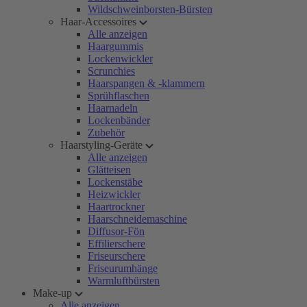
Wildschweinborsten-Bürsten
Haar-Accessoires
Alle anzeigen
Haargummis
Lockenwickler
Scrunchies
Haarspangen & -klammern
Sprühflaschen
Haarnadeln
Lockenbänder
Zubehör
Haarstyling-Geräte
Alle anzeigen
Glätteisen
Lockenstäbe
Heizwickler
Haartrockner
Haarschneidemaschine
Diffusor-Fön
Effilierschere
Friseurschere
Friseurumhänge
Warmluftbürsten
Make-up
Alle anzeigen