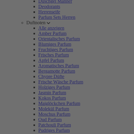
Duschgel Männer
Deodorants
Herrenseife
Parfum Sets Herren
Duftnoten
Alle anzeigen
Amber Parfum
Orientalisches Parfum
Blumiges Parfum
Fruchtiges Parfum
Frisches Parfum
Apfel Parfum
Aromatisches Parfum
Bergamotte Parfum
Chypre Düfte
Frische Wäsche Parfum
Holziges Parfum
Jasmin Parfum
Kokos Parfum
Maiglöckchen Parfum
Molekül Parfum
Moschus Parfum
Oud Parfum
Patchouli Parfum
Pudriges Parfum