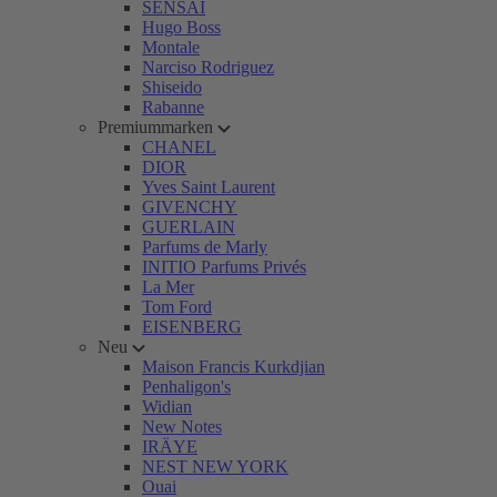
SENSAI
Hugo Boss
Montale
Narciso Rodriguez
Shiseido
Rabanne
Premiummarken
CHANEL
DIOR
Yves Saint Laurent
GIVENCHY
GUERLAIN
Parfums de Marly
INITIO Parfums Privés
La Mer
Tom Ford
EISENBERG
Neu
Maison Francis Kurkdjian
Penhaligon's
Widian
New Notes
IRÄYE
NEST NEW YORK
Ouai