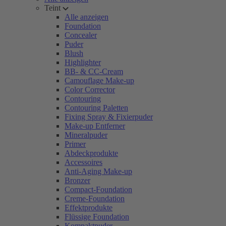
Teint
Alle anzeigen
Foundation
Concealer
Puder
Blush
Highlighter
BB- & CC-Cream
Camouflage Make-up
Color Corrector
Contouring
Contouring Paletten
Fixing Spray & Fixierpuder
Make-up Entferner
Mineralpuder
Primer
Abdeckprodukte
Accessoires
Anti-Aging Make-up
Bronzer
Compact-Foundation
Creme-Foundation
Effektprodukte
Flüssige Foundation
Kompaktpuder