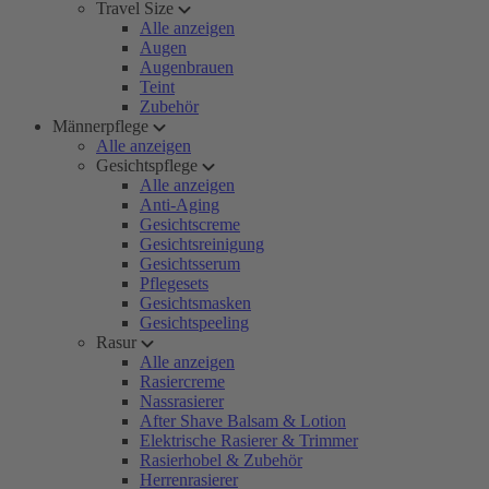
Travel Size
Alle anzeigen
Augen
Augenbrauen
Teint
Zubehör
Männerpflege
Alle anzeigen
Gesichtspflege
Alle anzeigen
Anti-Aging
Gesichtscreme
Gesichtsreinigung
Gesichtsserum
Pflegesets
Gesichtsmasken
Gesichtspeeling
Rasur
Alle anzeigen
Rasiercreme
Nassrasierer
After Shave Balsam & Lotion
Elektrische Rasierer & Trimmer
Rasierhobel & Zubehör
Herrenrasierer