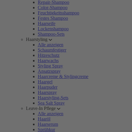
Repair-Shampoo
Color-Shampoo
Feuchtigkeitsshampoo
Festes Shampoo
Haarseife
Lockenshampoo
Shampoo-Sets
Haarstyling
Alle anzeigen
Schaumfestiger
Hitzeschutz
Haarwachs
Styling Spray
Ansatzspray
Haarcreme & Stylingcreme
Haargel
Haarpuder
Haarspray
Haarstyling-Sets
Sea Salt Spray
Leave-In Pflege
Alle anzeigen
Haaröl
Haarserum
Sprühkur