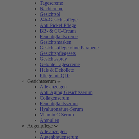
Tagescreme
Nachtcreme
Gesichtsöl
24h-Gesichtspflege
Anti-Pickel-Pflege
BB- & CC-Cream
Feuchtigkeitscreme
Gesichtsmasken
Gesichtspflege ohne Parabene
Gesichtspflegesets
Gesichtsspray
Getönte Tagescreme
Hals & Dekolleté
Pflege mit Q10
Gesichtsserum
Alle anzeigen
Anti-Aging-Gesichtsserum
Collagenserum
Feuchtigkeitsserum
Hyaluronsäure-Serum
Vitamin C Serum
Ampullen
Augenpflege
Alle anzeigen
Augenbrauenserum