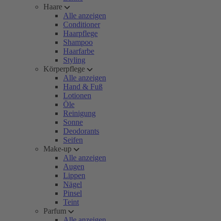
Haare
Alle anzeigen
Conditioner
Haarpflege
Shampoo
Haarfarbe
Styling
Körperpflege
Alle anzeigen
Hand & Fuß
Lotionen
Öle
Reinigung
Sonne
Deodorants
Seifen
Make-up
Alle anzeigen
Augen
Lippen
Nägel
Pinsel
Teint
Parfum
Alle anzeigen