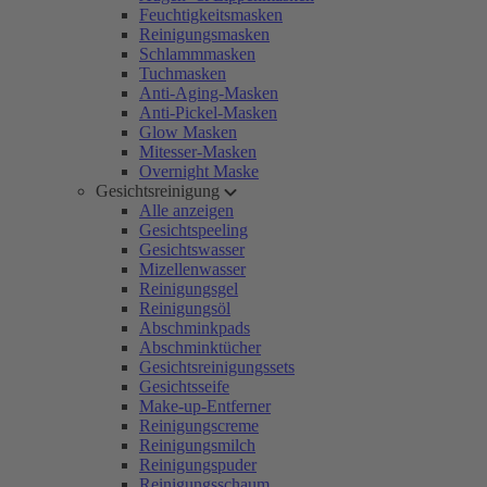
Feuchtigkeitsmasken
Reinigungsmasken
Schlammmasken
Tuchmasken
Anti-Aging-Masken
Anti-Pickel-Masken
Glow Masken
Mitesser-Masken
Overnight Maske
Gesichtsreinigung
Alle anzeigen
Gesichtspeeling
Gesichtswasser
Mizellenwasser
Reinigungsgel
Reinigungsöl
Abschminkpads
Abschminktücher
Gesichtsreinigungssets
Gesichtsseife
Make-up-Entferner
Reinigungscreme
Reinigungsmilch
Reinigungspuder
Reinigungsschaum