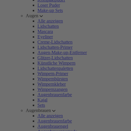
Loser Puder
Make-up Sets
Augen
Alle anzeigen
Lidschatten
Mascara
Eyeliner
Creme-Lidschatten
Lidschatten-Primer
Augen-Make-up-Entferner
Glitzer-Lidschatten
Künstliche Wimpern
Lidschattenpaletten
Wimpern-Primer
Wimpernbürsten
Wimpernkleber
Wimpernzangen
Augenbrauenfarbe
Kajal
Sets
Augenbrauen
Alle anzeigen
Augenbrauenfarbe
Augenbrauengel