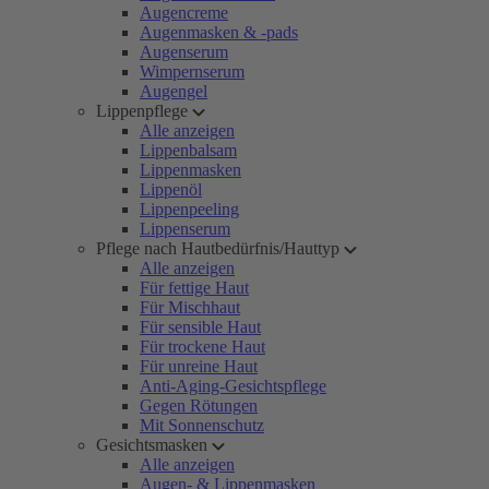
Augencreme
Augenmasken & -pads
Augenserum
Wimpernserum
Augengel
Lippenpflege
Alle anzeigen
Lippenbalsam
Lippenmasken
Lippenöl
Lippenpeeling
Lippenserum
Pflege nach Hautbedürfnis/Hauttyp
Alle anzeigen
Für fettige Haut
Für Mischhaut
Für sensible Haut
Für trockene Haut
Für unreine Haut
Anti-Aging-Gesichtspflege
Gegen Rötungen
Mit Sonnenschutz
Gesichtsmasken
Alle anzeigen
Augen- & Lippenmasken