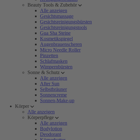
Beauty Tools & Zubehör
Alle anzeigen
Gesichtsmassage
Gesichtsreinigungsbürsten
Gesichtsreinigungstools
Gua Sha Steine
Kosmetikspiegel
Augenbrauenscheren
Micro Needle Roller
Pinzetten
Schlafmasken
Wimpernbürsten
Sonne & Schutz
Alle anzeigen
After Sun
Selbstbräuner
Sonnencreme
Sonnen-Make-up
Körper
Alle anzeigen
Körperpflege
Alle anzeigen
Bodylotion
Deodorant
Körperbutter