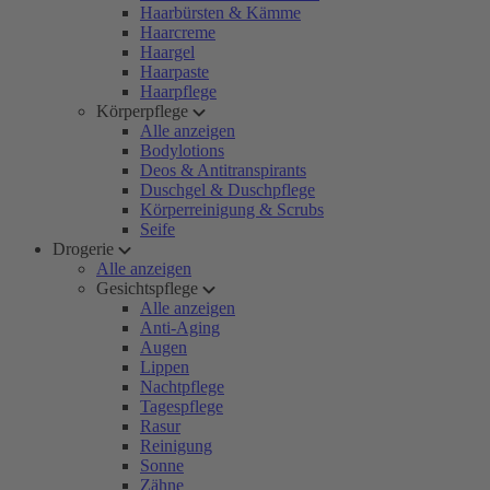
Haarbürsten & Kämme
Haarcreme
Haargel
Haarpaste
Haarpflege
Körperpflege
Alle anzeigen
Bodylotions
Deos & Antitranspirants
Duschgel & Duschpflege
Körperreinigung & Scrubs
Seife
Drogerie
Alle anzeigen
Gesichtspflege
Alle anzeigen
Anti-Aging
Augen
Lippen
Nachtpflege
Tagespflege
Rasur
Reinigung
Sonne
Zähne