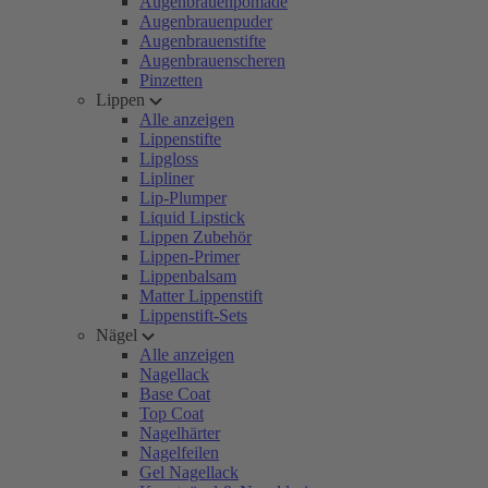
Augenbrauenpomade
Augenbrauenpuder
Augenbrauenstifte
Augenbrauenscheren
Pinzetten
Lippen
Alle anzeigen
Lippenstifte
Lipgloss
Lipliner
Lip-Plumper
Liquid Lipstick
Lippen Zubehör
Lippen-Primer
Lippenbalsam
Matter Lippenstift
Lippenstift-Sets
Nägel
Alle anzeigen
Nagellack
Base Coat
Top Coat
Nagelhärter
Nagelfeilen
Gel Nagellack