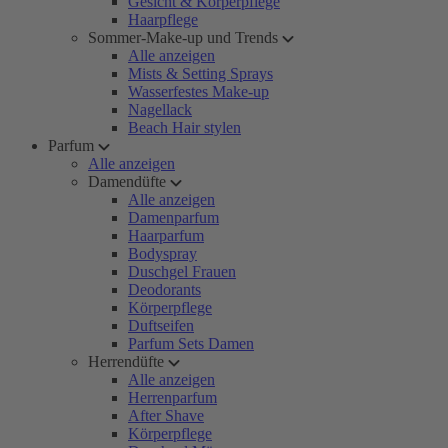
Gesicht & Körperpflege
Haarpflege
Sommer-Make-up und Trends
Alle anzeigen
Mists & Setting Sprays
Wasserfestes Make-up
Nagellack
Beach Hair stylen
Parfum
Alle anzeigen
Damendüfte
Alle anzeigen
Damenparfum
Haarparfum
Bodyspray
Duschgel Frauen
Deodorants
Körperpflege
Duftseifen
Parfum Sets Damen
Herrendüfte
Alle anzeigen
Herrenparfum
After Shave
Körperpflege