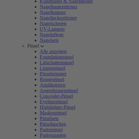
Kunstnägel & Nageldesign
Nagelhautentferner
Nagelknipser
Nagellackentferner
Nagelscheren
UV-Lampen
Nagelpflege
Nagelsets
Pinsel
Alle anzeigen
Foundationpinsel
Lidschattenpinsel
Lippenpinsel
Pinselreiniger
Rougepinsel
Applikatoren
Augenbrauenpinsel
Concealer-Pinsel
Eyelinerpinsel
Highlighter-Pinsel
Maskenpinsel
Pinselsets
Pinseltaschen
Puderpinsel
Puderquasten