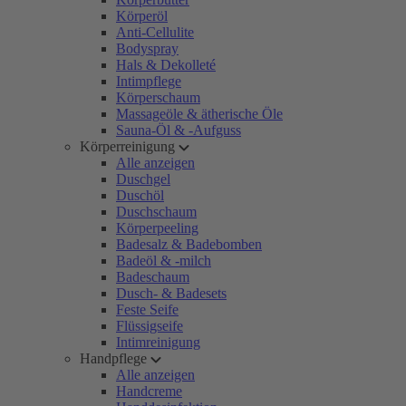
Körperöl
Anti-Cellulite
Bodyspray
Hals & Dekolleté
Intimpflege
Körperschaum
Massageöle & ätherische Öle
Sauna-Öl & -Aufguss
Körperreinigung
Alle anzeigen
Duschgel
Duschöl
Duschschaum
Körperpeeling
Badesalz & Badebomben
Badeöl & -milch
Badeschaum
Dusch- & Badesets
Feste Seife
Flüssigseife
Intimreinigung
Handpflege
Alle anzeigen
Handcreme